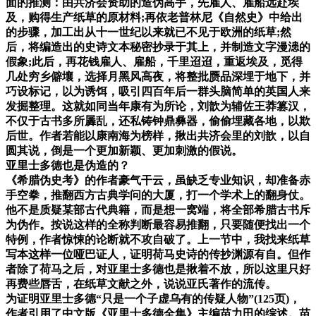
面的推测：由共济会资助的造伪高手，先雇人、雇船远赴埃
及，购得生产纸草的原材料;再依老普林尼《自然史》中给出
的步骤，加工出从十一世纪以来就已不见于欧洲的纸草;然
后，将编造出的史诗文本秘密抄录于其上，并制造文字漫漶的
假象;此后，再花钱雇人、雇船，千里迢迢，重返埃及，觅得
几处穷乡僻壤，选择月黑风高夜，将整批赝品深埋于地下，并
巧设标记，以为诱饵，吸引四百年后一群头脑简单的英国人来
发掘整理。这就如同当年康有为所论，刘歆为辅佐王莽篡汉，
不仅于古书多所羼乱，还私铸钟鼎彝器，偷偷埋藏各地，以欺
后世。作者若能以康南海为榜样，揪出共济会里的刘歆，以自
圆其说，倒是一个更加新颖、更加刺激的假说。
亚里士多德也是伪造的？
《希腊伪史考》的作者豪气干云，虽缺乏专业知识，却准备赤
手空拳，推翻西方古典学问的大厦，打一个学术上的翻身仗。
他不是质疑某部古代典籍，而是想一窝端，将全部希腊古书斥
为伪作。按说这样的全称判断最容易推翻，只要随便找出一个
特例，作者惊悚的论断就不攻自破了。上一节中，我找来纸草
写本这样一位哑巴证人，证明荷马史诗的传抄渊源有自。但作
者除了荷马之后，对亚里士多德也是揪着不放，所以这里只好
再费些唇舌，在纸草文献之外，说说亚氏著作的流传。
为证明亚里士多德“只是一个子虚乌有的传疑人物”(125页)，
作者引用了中文版《亚里士多德全集》主编苗力田的综述。苗