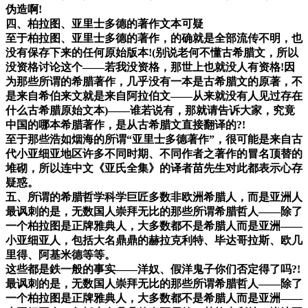
伪造啊!
四、柏拉图、亚里士多德的著作文本可疑
至于柏拉图、亚里士多德的著作，的确就是全部流传不明，也
没有保存下来的任何原始版本!(别说老何不懂古希腊文，所以
没资格讨论这个——若我没资格，那世上也就没人有资格!因
为那些所谓的希腊著作，几乎没有一本是古希腊文的原著，不
是来自希伯来文就是来自阿拉伯文——从来就没有人见过存在
什么古希腊原始文本)——谁若说有，那就请告诉大家，究竟
中国的哪本希腊著作，是从古希腊文直接翻译的?!
至于那些浩如烟海的所谓“亚里士多德著作”，很可能是来自古
代小亚细亚地区许多不同时期、不同作者之著作的冒名顶替的
堆砌，所以连中文《亚氏全集》的译者苗先生对此都表示心存
疑惑。
五、所谓的希腊哲学科学巨匠多数非欧洲希腊人，而是亚洲人
最讽刺的是，无数国人崇拜无比的那些所谓希腊哲人——除了
一个柏拉图是正牌雅典人，大多数都不是希腊人而是亚洲——
小亚细亚人，包括大名鼎鼎的赫拉克利特、毕达哥拉斯、欧几
里得、阿基米德等等。
这些都是鉄一般的事实——洋奴、假洋鬼子你们否定得了吗?!
最讽刺的是，无数国人崇拜无比的那些所谓希腊哲人——除了
一个柏拉图是正牌雅典人，大多数都不是希腊人而是亚洲——