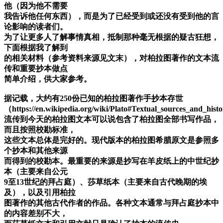
他（因为他不需要
我告诉他任何东西），而是为了已经受到或还没有受到他的言
论影响的读者们。
为了让更多人了解事情真相，抵制那种毫无根据的疑古狂想，
下面根据我了解到
的相关材料（参考资料来源见文末），对柏拉图著作的文本流
传和重要抄本做点
简单介绍，供大家参考。
据记载，大约有250份已知的柏拉图著作手抄本存世
（https://en.wikipedia.org/wiki/Plato#Textual_sources_and_hi
流传到今天的柏拉图文本可以说包含了柏拉图全部书写作品，
而且按照校勘标准，
这些文本总体是完好的。现代版本的柏拉图希腊原文是参照多
个抄本和其他来源
而得到的校勘本。最重要的来源是抄写在羊皮纸上的中世纪抄
本（主要来自公元
9至13世纪的拜占庭）、莎草纸本（主要来自古代晚期的埃
及），以及引用柏拉
图著作的其他古代作者的作品。各种文本通常与拜占庭抄本中
的内容差别不大，