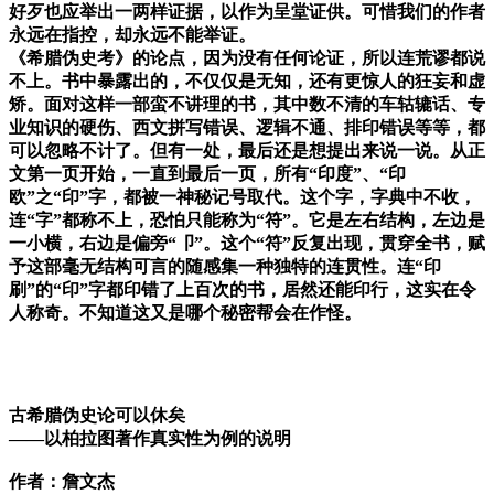
好歹也应举出一两样证据，以作为呈堂证供。可惜我们的作者
永远在指控，却永远不能举证。
《希腊伪史考》的论点，因为没有任何论证，所以连荒谬都说
不上。书中暴露出的，不仅仅是无知，还有更惊人的狂妄和虚
矫。面对这样一部蛮不讲理的书，其中数不清的车轱辘话、专
业知识的硬伤、西文拼写错误、逻辑不通、排印错误等等，都
可以忽略不计了。但有一处，最后还是想提出来说一说。从正
文第一页开始，一直到最后一页，所有“印度”、“印
欧”之“印”字，都被一神秘记号取代。这个字，字典中不收，
连“字”都称不上，恐怕只能称为“符”。它是左右结构，左边是
一小横，右边是偏旁“卩”。这个“符”反复出现，贯穿全书，赋
予这部毫无结构可言的随感集一种独特的连贯性。连“印
刷”的“印”字都印错了上百次的书，居然还能印行，这实在令
人称奇。不知道这又是哪个秘密帮会在作怪。
古希腊伪史论可以休矣
——以柏拉图著作真实性为例的说明
作者：詹文杰