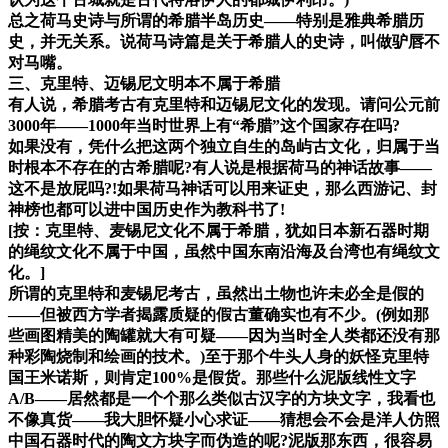
总之荷马史诗与所谓的希腊半岛历史——特别是雅典希腊历
史，并无关系。说荷马诗篇是关于希腊人的史诗，叫做驴唇不
对马嘴。
三、克里特、迈锡尼文明本不属于希腊
有人说，希腊考古有克里特和迈锡尼文化的发现。请问公元前
3000年——1000年当时世界上有“希腊”这个国家存在吗?
如果没有，凭什么把这两个独立自生的岛屿古文化，归属于当
时根本不存在的古希腊呢?有人说是根据荷马的神话故事——
这不是放屁吗?!如果荷马神话可以用来证史，那么西游记、封
神榜也都可以进中国历史作为教科书了!
[按：克里特、麦锡尼文化不属于希腊，犹如日本新石器时期
的绳纹文化不属于中国，虽然中国东南沿海及台湾也有绳纹文
化。]
所谓的克里特和麦锡尼考古，虽然出土物也许未必全是假的
——但被西方学者揭露质疑的假古董确实也有不少。(例如那
些画图精美的陶罐就大有可疑——因为当时全人类都还没有那
种彩陶烧制和绘画的技术。)至于那个牛头人身的妖怪克里特
国王米诺斯，则肯定100%是假货。那些什么泥版线性文字
A/B——居然都是一个个那么类似古汉字的方块文字，我看也
不像真货——我大胆怀疑小心求证——猜想会不会是洋人仿照
中国石器时代的陶文方块字而伪造的呢?泥版那东西，很容易