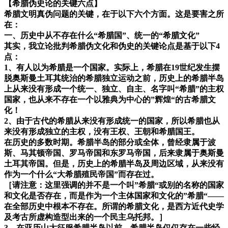
【希腊伪史论的关键六点】
希腊文明真伪问题的关键，在于以下六个方面。这是要害之所
在：
一、历史中从不存在什么“希腊国”、统一的“希腊文化”
其实，我立论批判希腊伪文化和伪史的关键论点是基于以下4
点：
1、有人以为希腊是一个国家。实际上，希腊在19世纪发生摆
脱奥斯曼土耳其统治的希腊独立运动之前，历史上的希腊半岛
上从来没有形成一个统一、独立、自主、名字叫“希腊”的主权
国家，
也从来不存在一个以雅典为中心的”辉煌“的古希腊文
化！
2、由于古代的希腊从来没有形成统一的国家，所以希腊也从
来没有形成独立的主权，没有王权、王朝和希腊国王。
在历史的多数时期。希腊半岛的部分或全体，曾经隶属于波
斯、马其顿帝国、罗马帝国和东罗马帝国，后来隶属于奥斯曼
土耳其帝国。但是，
历史上的希腊半岛及周边区域，从来没有
作为一个什么“大希腊殖民帝国”而存在过。
［请注意：这里强调的并不是一个叫”希腊“或别的名称的国家
和文化是否存在，而是作为一个主体国家和文化的”希腊“——
在全部历史中根本不存在。所谓的希腊文化，是西方近代史学
及考古所虚构造型出来的一个民主乌托邦。］
3、在亚历山大征服希腊半岛以前，希腊半岛仅仅存在一些经