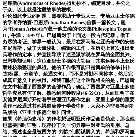
尼库斯(Andronicus of Rhodes)得到抄本，编定目录，并公之
于众。以上就是这段故事的梗概。
讨论如此专业的问题，需要求助于专业人士。专治亚里士多德
的学者乔纳森·巴恩斯(Jonathan Barnes)曾撰一篇长文，题
为“Roman Aristotle”(载于他主编的论文集Philosophia Togata
II，牛津，1997年)。巴恩斯对于上面这一段古代记载，做了
穷尽的考证。学界一般认为，最后在罗马编定亚氏著作的安德
罗尼库斯，做了大量校勘、编辑的工作，在历史上首次推出亚
氏著作的定本，并直接导致了逍遥派学说在罗马的全面复兴。
巴恩斯却证明，这位亚里士多德的大功臣，其实远称不上亚氏
著述校勘整理的鼻祖。他的工作很可能只是简单的修修补补
(加标题、分章节、疏通文句)，而不是对勘不同抄本，然后完
成真正意义上的校雠。和我们眼前这个话题相关的是，巴恩斯
在文中梳理了西塞罗的全部作品，确定了西塞罗对亚里士多德
哲学究竟有何了解、熟悉到何种程度(46-59页)，从而证明了在
安德罗尼库斯开始着手整理亚氏著作之前，亚里士多德的重要
著作已经通过其他渠道流传于学者中间，大家不必非要等到罗
马版的《亚里士多德全集》问世。
如果《希腊伪史考》的作者想证明亚氏作品全是伪造，那么他
也需要同时证明，现存拉丁文一切典籍中对亚氏的引用、总
结、撮述也全是被西方的“刘歆”们阴谋羼入的。希腊和罗马血