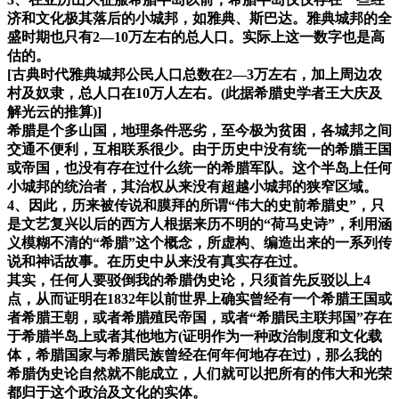
济和文化极其落后的小城邦，如雅典、斯巴达。雅典城邦的全
盛时期也只有2—10万左右的总人口。实际上这一数字也是高
估的。
[古典时代雅典城邦公民人口总数在2—3万左右，加上周边农
村及奴隶，总人口在10万人左右。(此据希腊史学者王大庆及
解光云的推算)]
希腊是个多山国，地理条件恶劣，至今极为贫困，各城邦之间
交通不便利，互相联系很少。由于历史中没有统一的希腊王国
或帝国，也没有存在过什么统一的希腊军队。这个半岛上任何
小城邦的统治者，其治权从来没有超越小城邦的狭窄区域。
4、因此，历来被传说和膜拜的所谓“伟大的史前希腊史”，只
是文艺复兴以后的西方人根据来历不明的“荷马史诗”，利用涵
义模糊不清的“希腊”这个概念，所虚构、编造出来的一系列传
说和神话故事。在历史中从来没有真实存在过。
其实，任何人要驳倒我的希腊伪史论，只须首先反驳以上4
点，从而证明在1832年以前世界上确实曾经有一个希腊王国或
者希腊王朝，或者希腊殖民帝国，或者“希腊民主联邦国”存在
于希腊半岛上或者其他地方(证明作为一种政治制度和文化载
体，希腊国家与希腊民族曾经在何年何地存在过)，那么我的
希腊伪史论自然就不能成立，人们就可以把所有的伟大和光荣
都归于这个政治及文化的实体。