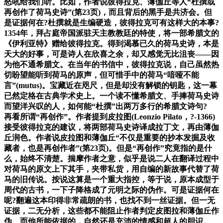
怒吼给我们听。比如，作者说彼得拉克、薄伽丘等人“杜撰或
再创作了荷马史诗”(第23页)，而且背后的黑手是共济会。但
是证据何在?杜撰就是生编硬造，彼得拉克可有这样大的本事?
1354年，拜占庭帝国派驻天主教教廷的特使，将一部希腊文的
《伊利亚特》赠给彼得拉克。得到渴慕已久的荷马史诗，本是
天大的好事，可是诗人在欣喜之余，却又感觉无比沮丧——因
为他不通希腊文。在当年的书信中，彼得拉克说，自己虽然热
切盼望能听到荷马的原声，但可惜手中的荷马“喑哑不能
言”(mutus)。宝藏近在咫尺，但是却没有解锁的钥匙，这一幕
已然定格在古典学术史上。一个读不懂希腊文、手捧荷马史诗
而望洋兴叹的人，如何能“杜撰”出两万多行的希腊文诗句?
再看所谓“再创作”。作者提到皮拉图(Leonzio Pilato，?-1366)
接受彼得拉克的建议，将两部荷马史诗译成拉丁文，再由薄伽
丘润色。作者说皮拉图和薄伽丘“不仅是重要的抄本发掘及收
藏者，也是再创作者”(第23页)。但是“再创作”究竟指的是什
么，始终不清楚。揣摩作者之意，似乎是说二人在翻译过程中
对荷马的原文上下其手，夹带私货，用自编的新故事代替了荷
马的旧传说。按说这算是一个重大指控，等于说，原本成型于
周代的古书，一下子降格成了元明之际的伪作。可是证据何在
呢?翻遍这本印得非常疏朗的书，也找不到一丝证据。但一无
证据，二无分析，这些都不能阻止作者判定皮图拉和薄伽丘作
伪。而他所能依据的，自然还是充沛的情感和超人的胆识。