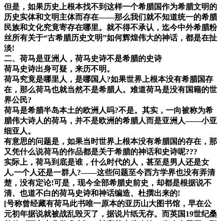
但是，如果历史上根本找不到这样一个希腊国作为希腊文明的
历史实体和文明主体而存在——那么我们就不知道统一的希腊
民族和文化究竟寄存在哪里。就不得不承认，迄今中外希腊粉
丝所有关于“古希腊历史文明”如何辉煌伟大的神话，都是在扯
淡!
二、荷马是亚洲人，荷马史诗不是希腊的史诗
荷马史诗出身可疑，来历不明。
荷马究竟是哪里人，是哪国人?如果世界上根本没有希腊国存
在，那么荷马也就当然不是希腊人。难道荷马是没有国籍的世
界公民?
荷马是希腊半岛本土的欧洲人吗?不是。其实，一向被称为希
腊伟大诗人的荷马，并不是欧洲的希腊人而是亚洲人——小亚
细亚人。
有意思的问题是，如果当时世界上根本没有希腊国的存在，那
又凭什么说荷马的作品都是关于希腊的神话和史诗呢???
实际上，荷马到底是谁，什么时代的人，甚至是男人还是女
人,一个人还是一群人?——这些问题至今西方学界也没有弄清
楚，没有定论!可是，现今全部希腊史前史，却都是根据说不
清、也道不白的荷马史诗和神话编造、杜撰出来的!
[号称曾经藏有荷马此书唯一原本的亚历山大图书馆，早在公
元初年据说就被战乱毁灭了，据说片纸无存。而英国19世纪桑