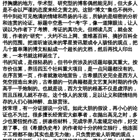
抒胸臆的地方。学术型、研究型的博客偶然能见到，但大多人
是不会以严谨的态度来经之营之的。这部“博文”集也不例外。
书中到处可见饱满的情绪和昂扬的斗志，所缺的是细密的分析
和连贯的论证。标题中空悬一个“考”字，像一道障眼法，让人
误以为作者下了考辨、考证的真功夫。但稍读几页，就会发
现，作者的“研究”，大约不出上网、查维基百科、摘抄百科全
书的范围。把道听途说来的零星资讯塑成令人骇怪的观点，把
几十篇单薄的博文粘贴成一个超长的文档，然后再找人印出
来，一本书就这样诞生了。
书的写成，是很轻易的，但书中所涉及的话题却极其重大。按
市价估算，养活四五个社科重大项目，是一点问题都没有的。
在序言第一页，作者就激动地宣告，古希腊历史完全是西方人
凭空捏造出来的，古希腊的一切典籍都是文艺复兴时期的作伪
高手一手炮制的。也就是说，西方文明的根基不仅是虚浮的，
而且压根儿就不存在。这个惊人的发现，足以让义和团情结尚
存的人们心驰神醉、血脉贲张。
按常理，有一分证据说一分话。如此大胆的假设，再小心的论
证也不为过。很多擅长经营宏大叙事者，在抛出高见之时，多
少也要忸怩作态，拼凑些材料，完成学界几套规定动作，好交
差了事。但《希腊伪史考》的作者却十分的特立独行，他连面
子工程都不做(其实也是无力做)，只负责把耸人听闻的观点，