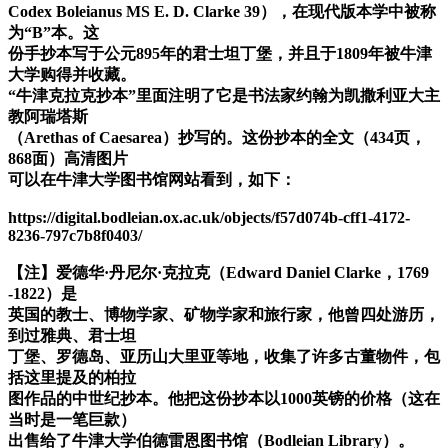
Codex Boleianus MS E. D. Clarke 39），在现代版本学中被称
为“B”本。这
份手抄本写于公元895年的君士坦丁堡，并且于1809年被牛津
大学购得并收藏。
“牛津克拉克抄本”里面注明了它是书法家约翰为凯撒利亚大主
教阿瑞塔斯
（Arethas of Caesarea）抄写的。这份抄本的全文（434页，
868面）高清图片
可以在牛津大学图书馆网站看到，如下：
https://digital.bodleian.ox.ac.uk/objects/f57d074b-cff1-4172-
8236-797c7b8f0403/
【注】爱德华·丹尼尔·克拉克（Edward Daniel Clarke，1769
-1822）是
英国的教士、博物学家、矿物学家和旅行家，他曾四处游历，
到过雅典、君士坦
丁堡、罗德岛、亚历山大里亚等地，收集了许多古董物件，包
括这里提及的柏拉
图作品的中世纪抄本。他把这份抄本以1000英镑的价格（这在
当时是一笔巨款）
出售给了牛津大学伯德雷恩图书馆（Bodleian Library）。