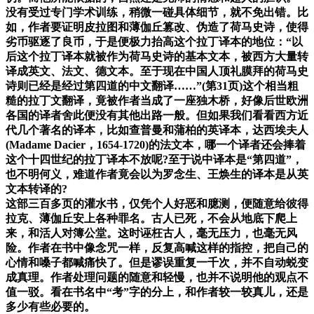
没有受过专门学术训练，稍微一碰具体细节，就不免出错。比
如，作者要证明皮拉图和薄伽丘篡改、伪造了荷马史诗，使得
劣币驱逐了良币，于是便极力抬高这个拉丁译本的地位：“以
后这个拉丁译本就被作为荷马史诗的基本文本，被西方大量转
译成英文、法文、德文本。至于现在中国人顶礼膜拜的荷马史
诗则已经是经过第四道的中文翻译……”(第31页)这个相当粗
糙的拉丁文翻译，竟被作者当成了一座独木桥，好像后世欧洲
各国的译者舍此便没有其他出路一般。但如果我们看看西方近
代几个著名的译本，比如查普曼和蒲柏的英译本，达西埃夫人
(Madame Dacier，1654-1720)的法文本，哪一个译者还会捧着
这个十四世纪的拉丁译本不放呢?至于说中译本是“第四道”，
也不明何义，难道作者竟会以为罗念生、王焕生的译本是从英
文本转译的?
这部三百多页的灌水书，仅凭个人好恶和臆测，便随意给彼得
拉克、薄伽丘安上各种罪名。古人已死，不会从地底下爬上
来，和活人对簿公堂。这时诬枉古人，毫无压力，也毫无风
险。作者在书中像念咒一样，反复高喊这样的指控，把自己的
心情和嗓子都喊痛快了。但是谬误重复一千次，并不自动蜕变
成真理。作者处理问题的随意和轻慢，也并不说明他的观点不
值一驳。看在书名中“考”字的分上，和作者较一较真儿，还是
多少有些必要的。