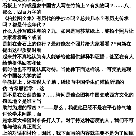
石板上？抑或是象中国古人写在竹简上？有实物吗？……八、
那么，四百万字的
《柏拉图全集》有历代的手抄本吗？总共几本？有历史传承
吗？都是什么年代？
什么人抄写或注释的？九、如果是写莎草纸上，能拍个照片让
大家看看吗？或者
是刻在岩石上的也行？最好能发个照片给大家看看？”何新在
提出这些质疑时看
起来并不真地认为有人能够给他提供解释和证据，甚至在有人
给他提供回答和证
据时他也不可能认真对待。当他像下面这样说，“可笑的是现
今中国各大学的哲
学教材上，还在误人子弟，继续向中国学生们灌输所谓的
伪‘古希腊哲学’，这
是不是在公然造假？……请问是谁企图将中国变成西方文化的
殖民地？是谁甘当
助纣为虐的帮凶？”——那么，我想他已经不是在平心静气地
讨论学术问题，而
是拿着大棒随时准备打人了。对于持这种态度的人，我们不可
能与他有真正意义
上的对话和讨论，因此，我下面写的内容就主要不是为了回应