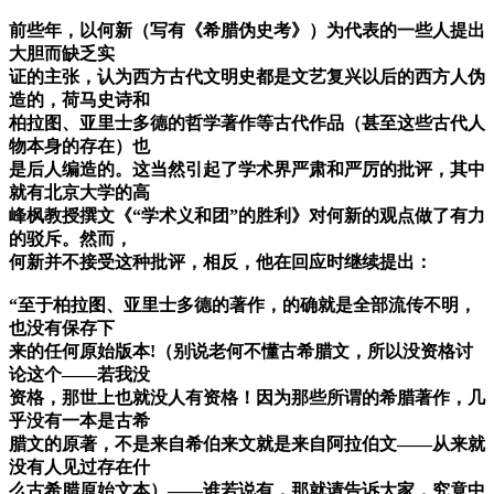
前些年，以何新（写有《希腊伪史考》）为代表的一些人提出
大胆而缺乏实
证的主张，认为西方古代文明史都是文艺复兴以后的西方人伪
造的，荷马史诗和
柏拉图、亚里士多德的哲学著作等古代作品（甚至这些古代人
物本身的存在）也
是后人编造的。这当然引起了学术界严肃和严厉的批评，其中
就有北京大学的高
峰枫教授撰文《“学术义和团”的胜利》对何新的观点做了有力
的驳斥。然而，
何新并不接受这种批评，相反，他在回应时继续提出：
“至于柏拉图、亚里士多德的著作，的确就是全部流传不明，
也没有保存下
来的任何原始版本!（别说老何不懂古希腊文，所以没资格讨
论这个——若我没
资格，那世上也就没人有资格！因为那些所谓的希腊著作，几
乎没有一本是古希
腊文的原著，不是来自希伯来文就是来自阿拉伯文——从来就
没有人见过存在什
么古希腊原始文本）——谁若说有，那就请告诉大家，究竟中