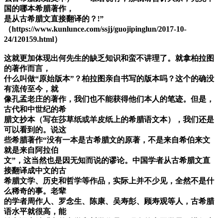
国的哪本希腊著作，
是从古希腊文直接翻译的？!”
（https://www.kunlunce.com/ssjj/guojipinglun/2017-10-
24/120159.html）
这就更加体现出何先生的缺乏知识和蛮不讲理了。就拿柏拉图
的著作而言，
什么叫做“原始版本”？柏拉图亲自书写的版本吗？这个的确没
有流传至今，就
像孔孟老庄的著作，我们也不能获得他们本人的笔迹。但是，
古代和中世纪的希
腊文抄本（写在莎草纸或羊皮纸上的希腊语文本），我们还是
可以看到的。说这
些希腊著作“没有一本是古希腊文的原著，不是来自希伯来文
就是来自阿拉伯
文”，这当然也是因无知而说的谬论。中国学者从古希腊文直
接翻译成中文的古
希腊文学、历史和哲学等作品，实际上并不少见，全然不是什
么稀奇的事。老辈
的学者周作人、罗念生、陈康、吴寿彭、顾寿观等人，古希腊
语水平就很高，能