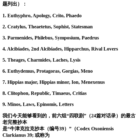
题列出）：
1. Euthyphro, Apology, Crito, Phaedo
2. Cratylus, Theaetetus, Sophist, Statesman
3. Parmenides, Philebus, Symposium, Paedrus
4. Alcibiades, 2nd Alcibiades, Hipparchus, Rival Lovers
5. Theages, Charmides, Laches, Lysis
6. Euthydemus, Protagoras, Gorgias, Meno
7. Hippias major, Hippias minor, Ion, Menexenus
8. Clitophon, Republic, Timaeus, Critias
9. Minos, Laws, Epinomis, Letters
我们今天能够看到的，前六组“四联剧”（24篇对话录）的最古
老完整抄本
是“牛津克拉克抄本（编号39）”（Codex Oxoniensis
Clarkianus 39; 或称为