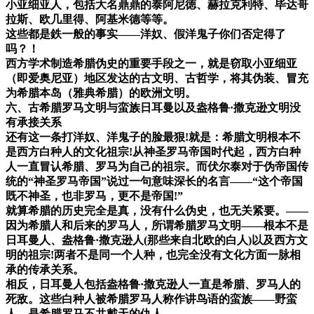
小亚细亚人，包括大名鼎鼎的泰阿尼徳、赫拉克利特、毕达哥
拉斯、欧几里得、阿基米德等等。
这些都是鉄一般的事实——洋奴、假洋鬼子你们否定得了
吗？！
西方学术制造希腊伪史的重要手段之一，就是窃取小亚细亚
（即爱奥尼亚）地区发达的古文明、古哲学，将其伪装、冒充
为希腊本岛（雅典希腊）的欧洲文明。
六、古希腊罗马文明与蛮族日耳曼以及盎格鲁·撒克逊文明没
有承接关系
还有这一条打洋奴、洋鬼子的脸最狠!就是：希腊文明根本不
是西方白种人的文化祖宗!从神圣罗马帝国时代起，西方白种
人一直冒认希腊、罗马为自己的祖宗。而伏尔泰对于伪帝国传
统的“神圣罗马帝国”说过一句意味深长的名言——“这个帝国
既不神圣，也非罗马，更不是帝国!”
就算希腊的历史完全是真，没有什么伪史，也无关紧要。——
因为希腊人和后来的罗马人，所谓希腊罗马文明——根本不是
日耳曼人、盎格鲁·撒克逊人(那些来自北欧的白人)以及西方文
明的祖宗!两者不是同一个人种，也完全没有文化方面一脉相
承的传承关系。
相反，日耳曼人包括盎格鲁·撒克逊人一直是希腊、罗马人的
死敌。这些白种人被希腊罗马人称作讲鸟语的蛮族——野蛮
人，是希腊罗马不共戴天的仇人。