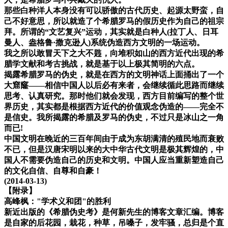
那些白种洋人本身没有可以骄傲的古代历史、起源太野蛮，自
己不好意思，所以就造了个希腊罗马的假历史作为自己的祖宗
拜。所谓的“文艺复兴”运动，其实就是白种人(拉丁人、日耳
曼人、盎格鲁·撒克逊人)系统伪造西方文明的一场运动。
我之所以敢冒天下之大不韪，向堆积如山的西方近代出现的希
腊学文献和考古挑战，就是基于以上极其简明的六点。
揭露希腊罗马的伪史，就是在西方的文明神话上面捅出了一个
大窟窿——相信中国人以后必有来者，会继续循此思路而继续
思考、认真研究。那时他们就会发现，西方目前编写的整个世
界历史，其实都是根据西方近代的价值观念伪造的——完全不
是信史。我所揭露的希腊及罗马的伪史，不过只是冰山之一角
而已!
中国文明在晚近的三百年间由于成为东胡满清的殖民地而衰败
不已，但是汉唐宋明以来的大中华古代文明是极其辉煌的，中
国人不需要伪造自己的历史和文明。中国人应当重新塑造自己
的文化自信、自尊和自豪！
(2014-03-13)
【附录】
高峰枫："学术义和团"的胜利
新近出版的《希腊伪史考》是何新先生的博客文章汇编。博客
是自家的后花园，栽花，种草，吊嗓子，发牢骚，总归是个直