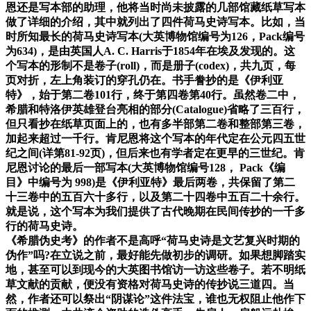
恩还是写本部的助理，他将当时尚未披露的几部馆藏纸草写本
做了详细的介绍，其中就列出了四件荷马史诗写本。比如，当
时所知最长的荷马史诗写本(大英博物馆编号为126，Pack编号
为634)，是由英国人A. C. Harris于1854年在埃及发现的。这
个写本的形制不是卷子(roll)，而是册子(codex)，共九页，每
页对折，左上角装订的穿孔仍在。书手誊抄的是《伊利亚
特》，始于第二卷101行，终于第四卷第40行。虽然卷二中，
希腊和特洛伊英雄登台亮相的部分(Catalogue)省略了三百行，
但只看抄在纸草页面上的，也有多半部第二卷和整部第三卷，
加起来超过一千行。肯尼恩将这个写本的年代定在公元四五世
纪之间(详第81-92页)，但后来也有学者定在更早的三世纪。肯
尼恩讨论的最后一部写本(大英博物馆编号128， Pack《编
目》中编号为 998)是《伊利亚特》最后两卷，共保留了第二
十三卷中的五百六十多行，以及第二十四卷中五百二十余行。
就是说，这个写本为我们提供了古代晚期在民间传抄的一千多
行的荷马史诗。
《希腊伪史考》的作者不是高呼“荷马史诗是文艺复兴时期的
伪作”吗?在立说之前，最好能先做初步的调研。如果想脚踏实
地，甚至可以到现今的大英图书馆访一访这些卷子。若不明纸
草文献的贡献，便没有资格对荷马史诗的传抄说三道四。当
然，作者还可以祭出“阴谋论”这件法宝，谁也无权阻止他作下