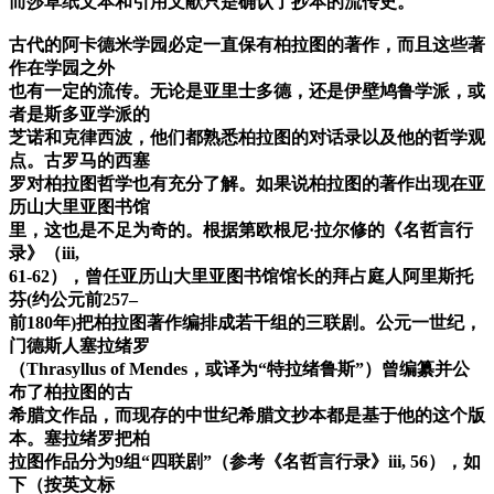
而莎草纸文本和引用文献只是确认了抄本的流传史。
古代的阿卡德米学园必定一直保有柏拉图的著作，而且这些著
作在学园之外
也有一定的流传。无论是亚里士多德，还是伊壁鸠鲁学派，或
者是斯多亚学派的
芝诺和克律西波，他们都熟悉柏拉图的对话录以及他的哲学观
点。古罗马的西塞
罗对柏拉图哲学也有充分了解。如果说柏拉图的著作出现在亚
历山大里亚图书馆
里，这也是不足为奇的。根据第欧根尼·拉尔修的《名哲言行
录》（iii,
61-62），曾任亚历山大里亚图书馆馆长的拜占庭人阿里斯托
芬(约公元前257–
前180年)把柏拉图著作编排成若干组的三联剧。公元一世纪，
门德斯人塞拉绪罗
（Thrasyllus of Mendes，或译为“特拉绪鲁斯”）曾编纂并公
布了柏拉图的古
希腊文作品，而现存的中世纪希腊文抄本都是基于他的这个版
本。塞拉绪罗把柏
拉图作品分为9组“四联剧”（参考《名哲言行录》iii, 56），如
下（按英文标