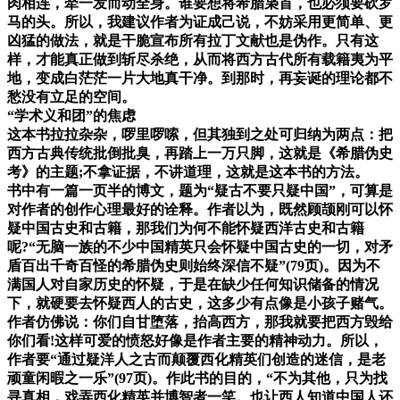
肉相连，牵一发而动全身。谁要想将希腊枭首，也必须要砍罗
马的头。所以，我建议作者为证成己说，不妨采用更简单、更
凶猛的做法，就是干脆宣布所有拉丁文献也是伪作。只有这
样，才能真正做到斩尽杀绝，从而将西方古代所有载籍夷为平
地，变成白茫茫一片大地真干净。到那时，再妄诞的理论都不
愁没有立足的空间。
“学术义和团”的焦虑
这本书拉拉杂杂，啰里啰嗦，但其独到之处可归纳为两点：把
西方古典传统批倒批臭，再踏上一万只脚，这就是《希腊伪史
考》的主题;不拿证据，不讲道理，这就是这本书的方法。
书中有一篇一页半的博文，题为“疑古不要只疑中国”，可算是
对作者的创作心理最好的诠释。作者以为，既然顾颉刚可以怀
疑中国古史和古籍，那我们为何不能怀疑西洋古史和古籍
呢?“无脑一族的不少中国精英只会怀疑中国古史的一切，对矛
盾百出千奇百怪的希腊伪史则始终深信不疑”(79页)。因为不
满国人对自家历史的怀疑，于是在缺少任何知识储备的情况
下，就硬要去怀疑西人的古史，这多少有点像是小孩子赌气。
作者仿佛说：你们自甘堕落，抬高西方，那我就要把西方毁给
你们看!这样可爱的愤怒好像是作者主要的精神动力。所以，
作者要“通过疑洋人之古而颠覆西化精英们创造的迷信，是老
顽童闲暇之一乐”(97页)。作此书的目的，“不为其他，只为找
寻真相，戏弄西化精英并博智者一笑。也让西人知道中国人还