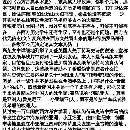
兹的《西方古典学术史》，被高某大肆吹捧。你吹个屁啊，那
本书就是西人自己给伪造的西方历史堵窟窿的书，书中鬼话连
篇，谎话连篇!譬如亚历山大图书馆，桑兹说没有被烧——这
其实就是在抽英国希腊罗马祖师爷吉本的大嘴巴!
其实亚历山大图书馆，就连它到底存在不存在，可能不可能存
在——在西方历史学中还有争议，至今也还是个问题。西方古
代无信史!文艺复兴后在西方突然冒出来的那些希腊罗马著作
——多数至今无法定论其文本真伪。]
高某文中详细地列举了某些英国人关于荷马史诗的说法，宣称
在埃及纸草残片中得到了一系列发现。本人不是荷马版本学
家，目前暂且无意讨论这些所谓的埃及纸草版荷马的真伪问
题。我只想说，这些纸草帮助不了希腊伪史制造者什么忙。
荷马史诗的主要内容是关于“阿凯亚人”攻打伊利昂城的传说。
但是，这一战争并不是发生在希腊半岛上，也不是什么“希腊
人”的战争。既然希腊国本身是一个子虚乌有之邦，那么又哪
里来的希腊人对外国人的战争呢?荷马说的“阿凯亚人”，其实
是亚洲人(爱奥尼亚——小亚细亚)人，而不是希腊半岛或者雅
典希腊的欧洲人。
从过去一百年间的西方考古学看，都认为荷马史诗中描写的战
争发生在地中海东岸的亚洲、小亚细亚。(如19世纪末，德国
学者施里曼在小亚细亚西岸的希萨里克发掘一座古城的遗址，
认为这个古城就是古代特洛伊人的都城伊利昂。)