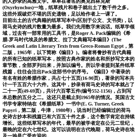
的人抄录的高雅文学。单单在著名的奥克西林克斯
(Oxyrhynchus)一地，纸草残片和卷子就出土了数千件之多。
这些外观破烂不堪的历史遗物，足以给作者上一课了。
目前出土的古代典籍的纸草写本中(区别于公文、文书类)，以
荷马史诗的残片数量为最多。我们先用数字来说话。纸草学领
域，过去有一部常用的工具书，是Roger A. Pack编辑的《希
腊-罗马时代埃及的希腊文、拉丁文典籍写本编目》(The
Greek and Latin Literary Texts from Greco-Roman Egypt，第
二版，1965年，以下简称《编目》)。编者将誊抄有古代典籍
的所有已知的纸草写本，按照古典作家的姓名和所抄写文本的
章节数，全部罗列出来，并加以编号。所以学者提到某件纸草
残篇，往往会注出Pack这部书中的序号。《编目》中著录的
有名有姓的希腊作家，共占七十五页(16-90页)，著录的写本共
计一千五百六十六件。这其中，抄录有荷马史诗的写本就占了
二十一页(49-69页)，共计六百零五件(编号552-1156)，占到写
本总数的五分之二。这还只是截止到1965年的情况。英国古文
书学专家特纳在《希腊纸草》一书中(E. G. Turner, Greek
Papyri，第二版，牛津，1980年)，说当时已经编辑过的荷马
史诗古抄本和残篇已有六百五十件之多，这个数字肯定在持续
增长。这些纸草写本的年代，最早的被学者定在公元二世纪，
最晚的定在六七世纪。这可以说明在古代晚期，荷马史诗在埃
及一地是广受欢迎的。