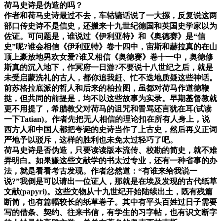
荷马史诗是伪造的吗？
作者和荷马史诗最过不去，车轱辘话说了一大摞，反复说这两
部口传史诗不是信史，还搬来十九世纪德国和英国史学家以为
佐证。可问题是，谁说过《伊利亚特》和《奥德赛》是“信
史”呢?谁会相信《伊利亚特》卷十四中，宙斯和赫拉真的在山
顶上豪放地男欢女爱?谁又相信《奥德赛》卷十一中，奥德修
斯真的沉入地下，作冥府一日游?不要说十八世纪之后，就是
未受启蒙洗礼的古人，都你追我赶、忙不迭地质疑这些神话。
前苏格拉底派的哲人和后来的柏拉图，虽都对荷马作道德鞭
挞，但共同的前提是，均不以这些故事为实录。早期基督教就
更不用提了，希腊教父对荷马的诅咒和詈骂还言犹在耳(试读
一下Tatian)。作者先把无人相信的理论扣在所有人身上，说
西方人和中国人都把夸诞的史诗当作了上古史，然后再义正词
严地予以驳斥，这样的胜利也未免太过轻巧了吧。
荷马史诗是否伪造，只要读读版本流传、校勘的简史，就不难
弄明白。如果嫌这些文献学的书太过专业，还有一种省事的办
法，就是看看考古发现。作者忿然道：“有谁来给我说一
说?”我倒是可以请出一位证人，那就是在埃及发现的古代纸草
文献(papyri)。这些文物从十九世纪开始陆续出土，既有残篇
断简，也有篇幅较长的纸草卷子。其中有平头百姓过日子需要
写的借条、契约、往来书信，有学生的习字帖，也有识文断字