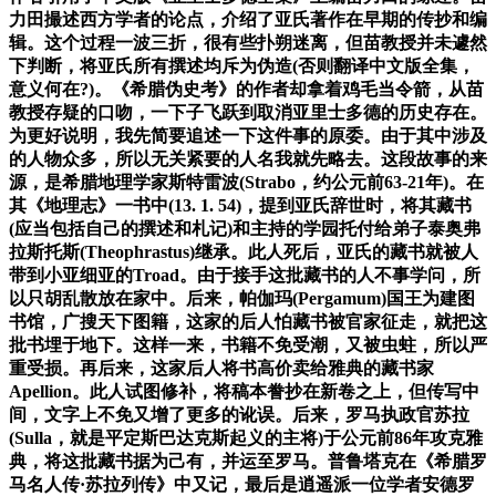
力田撮述西方学者的论点，介绍了亚氏著作在早期的传抄和编
辑。这个过程一波三折，很有些扑朔迷离，但苗教授并未遽然
下判断，将亚氏所有撰述均斥为伪造(否则翻译中文版全集，
意义何在?)。《希腊伪史考》的作者却拿着鸡毛当令箭，从苗
教授存疑的口吻，一下子飞跃到取消亚里士多德的历史存在。
为更好说明，我先简要追述一下这件事的原委。由于其中涉及
的人物众多，所以无关紧要的人名我就先略去。这段故事的来
源，是希腊地理学家斯特雷波(Strabo，约公元前63-21年)。在
其《地理志》一书中(13. 1. 54)，提到亚氏辞世时，将其藏书
(应当包括自己的撰述和札记)和主持的学园托付给弟子泰奥弗
拉斯托斯(Theophrastus)继承。此人死后，亚氏的藏书就被人
带到小亚细亚的Troad。由于接手这批藏书的人不事学问，所
以只胡乱散放在家中。后来，帕伽玛(Pergamum)国王为建图
书馆，广搜天下图籍，这家的后人怕藏书被官家征走，就把这
批书埋于地下。这样一来，书籍不免受潮，又被虫蛀，所以严
重受损。再后来，这家后人将书高价卖给雅典的藏书家
Apellion。此人试图修补，将稿本誊抄在新卷之上，但传写中
间，文字上不免又增了更多的讹误。后来，罗马执政官苏拉
(Sulla，就是平定斯巴达克斯起义的主将)于公元前86年攻克雅
典，将这批藏书据为己有，并运至罗马。普鲁塔克在《希腊罗
马名人传·苏拉列传》中又记，最后是逍遥派一位学者安德罗