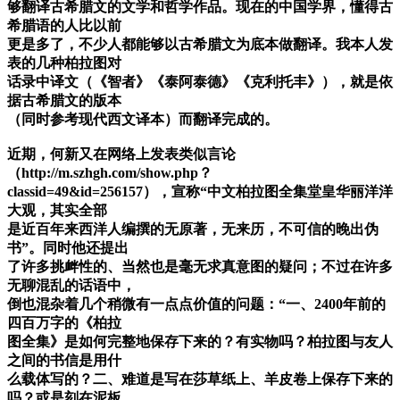
够翻译古希腊文的文学和哲学作品。现在的中国学界，懂得古
希腊语的人比以前
更是多了，不少人都能够以古希腊文为底本做翻译。我本人发
表的几种柏拉图对
话录中译文（《智者》《泰阿泰德》《克利托丰》），就是依
据古希腊文的版本
（同时参考现代西文译本）而翻译完成的。
近期，何新又在网络上发表类似言论
（http://m.szhgh.com/show.php？
classid=49&id=256157），宣称“中文柏拉图全集堂皇华丽洋洋
大观，其实全部
是近百年来西洋人编撰的无原著，无来历，不可信的晚出伪
书”。同时他还提出
了许多挑衅性的、当然也是毫无求真意图的疑问；不过在许多
无聊混乱的话语中，
倒也混杂着几个稍微有一点点价值的问题：“一、2400年前的
四百万字的《柏拉
图全集》是如何完整地保存下来的？有实物吗？柏拉图与友人
之间的书信是用什
么载体写的？二、难道是写在莎草纸上、羊皮卷上保存下来的
吗？或是刻在泥板、