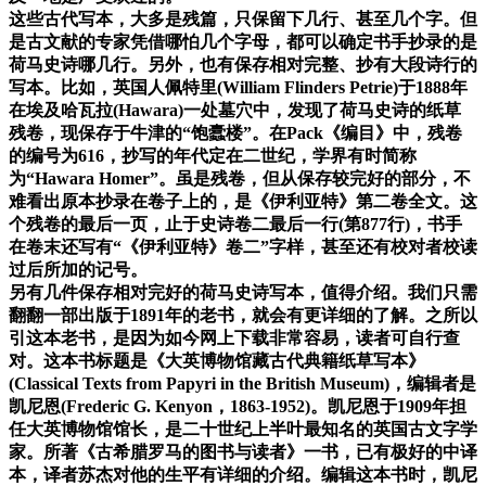
这些古代写本，大多是残篇，只保留下几行、甚至几个字。但
是古文献的专家凭借哪怕几个字母，都可以确定书手抄录的是
荷马史诗哪几行。另外，也有保存相对完整、抄有大段诗行的
写本。比如，英国人佩特里(William Flinders Petrie)于1888年
在埃及哈瓦拉(Hawara)一处墓穴中，发现了荷马史诗的纸草
残卷，现保存于牛津的“饱蠹楼”。在Pack《编目》中，残卷
的编号为616，抄写的年代定在二世纪，学界有时简称
为“Hawara Homer”。虽是残卷，但从保存较完好的部分，不
难看出原本抄录在卷子上的，是《伊利亚特》第二卷全文。这
个残卷的最后一页，止于史诗卷二最后一行(第877行)，书手
在卷末还写有“《伊利亚特》卷二”字样，甚至还有校对者校读
过后所加的记号。
另有几件保存相对完好的荷马史诗写本，值得介绍。我们只需
翻翻一部出版于1891年的老书，就会有更详细的了解。之所以
引这本老书，是因为如今网上下载非常容易，读者可自行查
对。这本书标题是《大英博物馆藏古代典籍纸草写本》
(Classical Texts from Papyri in the British Museum)，编辑者是
凯尼恩(Frederic G. Kenyon，1863-1952)。凯尼恩于1909年担
任大英博物馆馆长，是二十世纪上半叶最知名的英国古文字学
家。所著《古希腊罗马的图书与读者》一书，已有极好的中译
本，译者苏杰对他的生平有详细的介绍。编辑这本书时，凯尼