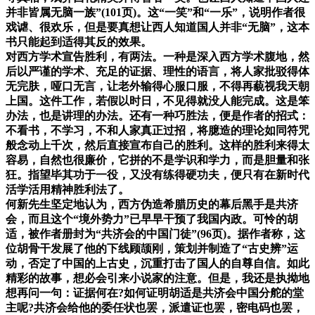
并非皆属无脑一族”(101页)。这“一笑”和“一乐”，说明作者很
戏谑、很欢乐，但是要真想让西人知道国人并非“无脑”，这本
书只能起到适得其反的效果。
对西方学术宣告胜利，有两法。一种是深入西方学术腹地，然
后以严谨的学术、充足的证据、理性的语言，将人家批驳得体
无完肤，哑口无言，让老外输得心服口服，不得再藐视我天朝
上国。这件工作，若假以时日，不见得就没人能完成。这是笨
办法，也是讲理的办法。还有一种巧胜法，便是作者的招式：
不看书，不学习，不和人家真正过招，将臆造的理论如同符咒
般念动上千次，然后直接宣布自己的胜利。这样的胜利来得太
容易，自然也很廉价，它拼的不是学识和学力，而是胆量和张
狂。指望毕其功于一役，又没有练得硬功夫，便只有在新时代
活学活用精神胜利法了。
何新先生坚定地认为，西方伪造希腊历史的幕后黑手是共济
会，而且这个“境外势力”已早早干预了我国内政。可怜的胡
适，被作者册封为“共济会的中国门徒”(96页)。据作者称，这
位胡骨干发展了他的下线顾颉刚，策划并制造了“古史辨”运
动，否定了中国的上古史，沉重打击了国人的自尊自信。如此
精彩的故事，想必会引来小说家的注意。但是，我还是执拗地
想再问一句：证据何在?如何证明胡适是共济会中国分舵的堂
主呢?共济会给他的委任状也罢，派遣证也罢，密电码也罢，