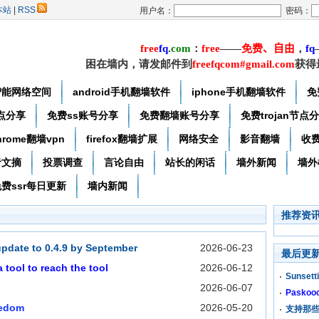
本站
|
RSS
用户名：
密码：
free
f
q
.
com
：
free
——
免费
、自由
，
f
q
困在墙内，请发邮件到
freefqcom#gmail.com
获得
智能网络空间
android手机翻墙软件
iphone手机翻墙软件
免
节点分享
免费ss账号分享
免费翻墙账号分享
免费trojan节点
hrome翻墙vpn
firefox翻墙扩展
网络安全
影音翻墙
收
者文摘
投票调查
言论自由
站长的闲话
墙外新闻
墙外
费ssr每日更新
墙内新闻
推荐资
update to 0.4.9 by September
2026-06-23
最后更
tool to reach the tool
2026-06-12
Sunsetti
2026-06-07
Paskooc
eedom
2026-05-20
支持那