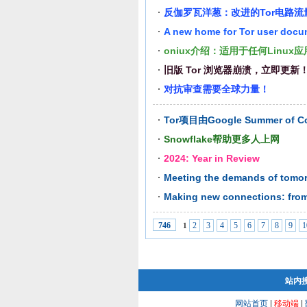
反伽罗瓦洋葱：改进的Tor电路流
A new home for Tor user docu
oniux介绍：适用于任何Linux
旧版 Tor 浏览器崩溃，立即更新
对抗审查需要全球力量！
Tor项目由Google Summer of 
Snowflake帮助更多人上网
2024: Year in Review
Meeting the demands of tomor
Making new connections: fro
2
3
4
5
6
7
8
9
1
746
1
站内
网站首页
|
移动端
|