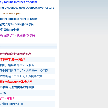
ay to fund internet freedom
ing evidence: How OpenArchive fosters
 the doors open
g the public's right to know
3完成了对Tor VPN的代码审计
学搭建Tor中继
urity完成了Tor项目的代码审计
击
民共和国被封锁网站列表
打不开了,被一锅端?
中国开始屏蔽外国VPN服务
万中国网民使用VPN访问国外社交网站
火墙崛起：中国如何开展网络战争
地关站doub.io无法访问
PFS构建无监管网络理想实验
 GFW
了Tor网桥？
知道的Tor的七件事