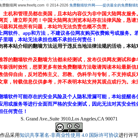
 免费翻墙网 www.freefq.com
© 2014-2026
免费翻墙软件网——提供最全的免费翻墙软件fr
、主机和管理员都在美国，且本站内容仅为非中国大陆网友服务
网页，请立即关闭！中国大陆网友浏览本站存在法律风险，恳请
问题和其他所有问题，本站均无法负责也概不负责。
上网软件、app和方法，不建议各位网友购买收费账号或服务。
子里咽，本站无法承担也概不承担任何责任！
勿将本站介绍的翻墙方法运用于违反当地法律法规的活动，本站
推荐的翻墙软件及翻墙方法都未经测试，发布仅供网友测试和参
有极强时效性，想要更多有效免费翻墙方法敬请阅读本站最新信
教信仰自由，反对恐怖主义、邪教、伪科学与专制，不支持或反
文章，转载信息仅供参考，并不表明本站支持其观点或行为。未
翻墙软件可能存在的安全风险及个人隐私泄漏可能，本站提醒各
应用或服务等进行全面而严格的安全测试，因此无法对其安全性
担任何责任！
S. Grand Ave.,Suite 3910,Los Angeles,CA 90071
作品采用
知识共享署名-非商业性使用 4.0 国际许可协议
进行许