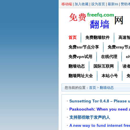
移动端
|
加入收藏
|
设为首页
|
最新ss
|
赞助
首页
免费翻墙软件
高速
免费ssr节点分享
免费xray
免费vpn试用
在线代理
c
翻墙动态
国际互联网
读
翻墙网址大全
本站小号
免
您当前的位置：
首页
>
翻墙动态
Sunsetting Tor 0.4.8 – Please 
Paskoocheh: When you need a 
支持那些敢于发声的人
A new way to fund internet fr