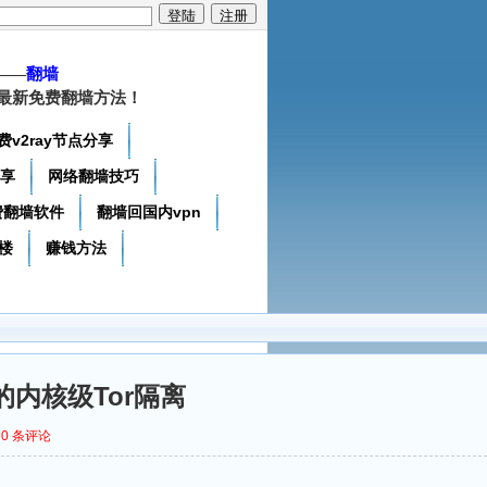
——
翻墙
最新免费翻墙方法！
费v2ray节点分享
分享
网络翻墙技巧
费翻墙软件
翻墙回国内vpn
楼
赚钱方法
的内核级Tor隔离
0
条评论