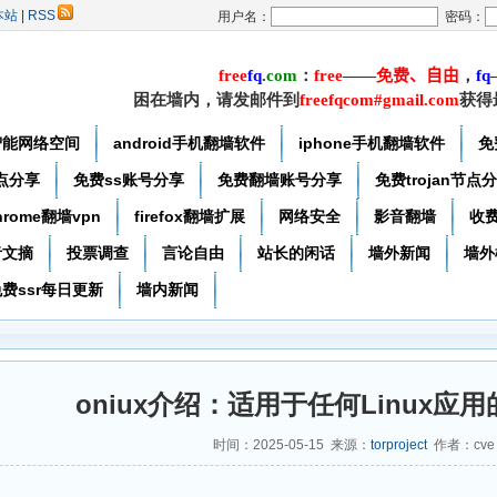
本站
|
RSS
用户名：
密码：
free
f
q
.
com
：
free
——
免费
、自由
，
f
q
困在墙内，请发邮件到
freefqcom#gmail.com
获得
智能网络空间
android手机翻墙软件
iphone手机翻墙软件
免
节点分享
免费ss账号分享
免费翻墙账号分享
免费trojan节点
hrome翻墙vpn
firefox翻墙扩展
网络安全
影音翻墙
收
者文摘
投票调查
言论自由
站长的闲话
墙外新闻
墙外
费ssr每日更新
墙内新闻
oniux介绍：适用于任何Linux应用
时间：2025-05-15 来源：
torproject
作者：cve