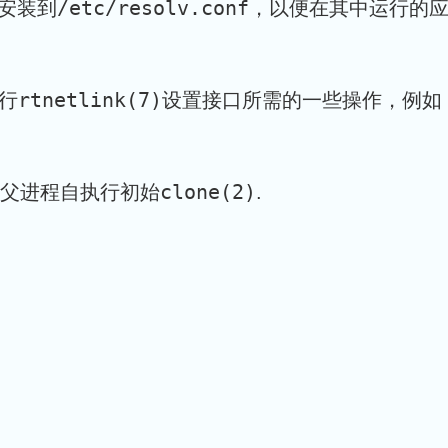
/etc/resolv.conf
安装到
，以便在其中运行的
rtnetlink(7)
行
设置接口所需的一些操作，例如
clone(2)
程，父进程自执行初始
.