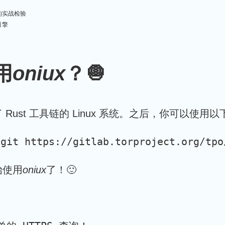
年的实战检验
引擎
用
oniux
？🧅
ust 工具链的 Linux 系统。之后，你可以
使用以
始使用
oniux
了！🙂