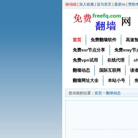
移动端
|
加入收藏
|
设为首页
|
最新ss
|
赞助
首页
免费翻墙软件
高速
免费ssr节点分享
免费xray
免费vpn试用
在线代理
c
翻墙动态
国际互联网
读
翻墙网址大全
本站小号
免
您当前的位置：
首页
>
翻墙动态