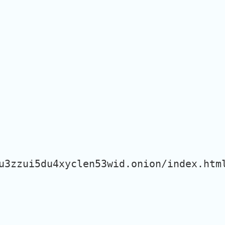
u3zzui5du4xyclen53wid.onion/index.htm