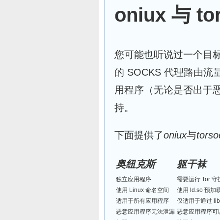
oniux 与 to
您可能也听说过一个目
的 SOCKS 代理路
用程序（无论是否出于恶
持。
下面提供了
oniux
与
torso
奥纽克斯
躯干袜
独立应用程序
需要运行 Tor 
使用 Linux 命名空间
使用 ld.so 预加载
适用于所有应用程序
仅适用于通过 l
恶意应用程序无法泄漏
恶意应用程序可