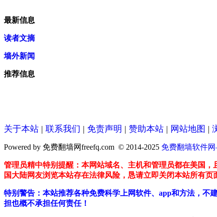
最新信息
读者文摘
墙外新闻
推荐信息
关于本站
|
联系我们
|
免责声明
|
赞助本站
|
网站地图
|
Powered by 免费翻墙网freefq.com
© 2014-2025
免费翻墙软件网
管理员精中特别提醒：本网站域名、主机和管理员都在美国，
国大陆网友浏览本站存在法律风险，恳请立即关闭本站所有页
特别警告：本站推荐各种免费科学上网软件、app和方法，
担也概不承担任何责任！