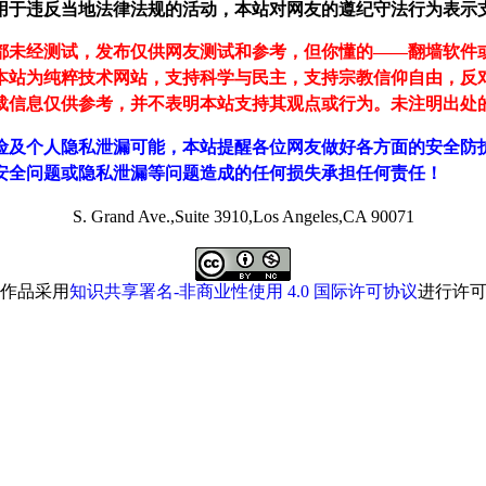
用于违反当地法律法规的活动，本站对网友的遵纪守法行为表示
都未经测试，发布仅供网友测试和参考，但你懂的——翻墙软件
本站为纯粹技术网站，支持科学与民主，支持宗教信仰自由，反
载信息仅供参考，并不表明本站支持其观点或行为。未注明出处
险及个人隐私泄漏可能，本站提醒各位网友做好各方面的安全防
安全问题或隐私泄漏等问题造成的任何损失承担任何责任！
S. Grand Ave.,Suite 3910,Los Angeles,CA 90071
作品采用
知识共享署名-非商业性使用 4.0 国际许可协议
进行许