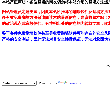
本站严正声明：各位翻墙的网友切勿将本站介绍的翻墙方法运
网站管理员定居美国，因此本站所推荐的翻墙软件及翻墙方法
多有效免费翻墙方法敬请阅读本站最新信息，建议收藏本站！
的政治观点或宗教信仰。有注明出处的信息均为转载文章，转
鉴于各种免费翻墙软件甚至是收费翻墙软件可能存在的安全风
严格的安全测试，因此无法对其安全性做保证，无法对您因为
本
Powered by
Translate