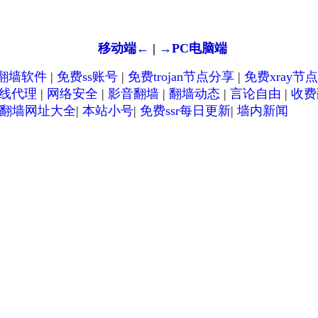
移动端←
|
→PC电脑端
手机翻墙软件
|
免费ss账号
|
免费trojan节点分享
|
免费xray节
线代理
|
网络安全
|
影音翻墙
|
翻墙动态
|
言论自由
|
收费
翻墙网址大全
|
本站小号
|
免费ssr每日更新
|
墙内新闻