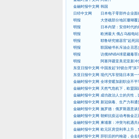
金融时报中文网
韩国
日经中文网
日本电子零部件企业面
明报
大堡礁部分地区珊瑚覆
明报
日本内望：安倍时代的
明报
欧洲最大 俄占乌核电站
明报
耶鲁研究猪器官“起死回
明报
联国秘书长斥油企丑恶
明报
访俄WNBA球星藏毒罪
明报
阿塞拜疆亚美尼亚新冲
东亚日报中文网
中国发起“封锁台湾”
东亚日报中文网
现代汽车登陆日本第一
金融时报中文网
全球变暖加剧职业不平
金融时报中文网
天然气危机下，欧盟国
金融时报中文网
成功政治人士的共性，
金融时报中文网
新冠病毒、生产力和通
金融时报中文网
施罗德：俄罗斯愿意谈
金融时报中文网
朝鲜抗疫运动考验金正
金融时报中文网
柬埔寨：冲突与机遇共
金融时报中文网
欧元区房贷利率上升，
金融时报中文网
辞职后的约翰逊，会去