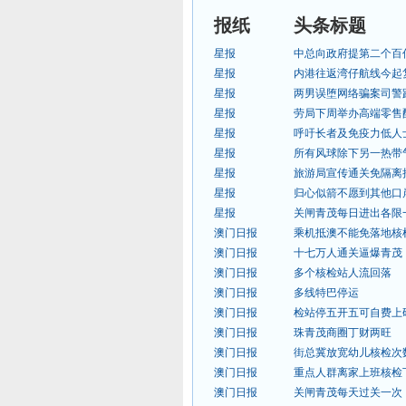
报纸
头条标题
星报
中总向政府提第二个百
星报
内港往返湾仔航线今起
星报
两男误堕网络骗案司警
星报
劳局下周举办高端零售
星报
呼吁长者及免疫力低人
星报
所有风球除下另一热带
星报
旅游局宣传通关免隔离
星报
归心似箭不愿到其他口
星报
关闸青茂每日进出各限
澳门日报
乘机抵澳不能免落地核
澳门日报
十七万人通关逼爆青茂
澳门日报
多个核检站人流回落
澳门日报
多线特巴停运
澳门日报
检站停五开五可自费上
澳门日报
珠青茂商圈丁财两旺
澳门日报
街总冀放宽幼儿核检次
澳门日报
重点人群离家上班核检
澳门日报
关闸青茂每天过关一次