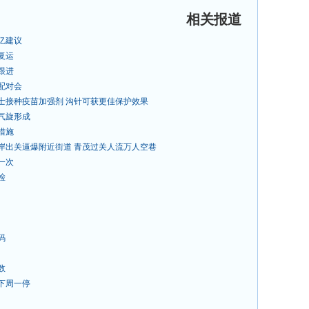
相关报道
亿建议
复运
跟进
配对会
士接种疫苗加强剂 沟针可获更佳保护效果
气旋形成
措施
岸出关逼爆附近街道 青茂过关人流万人空巷
一次
检
码
数
下周一停