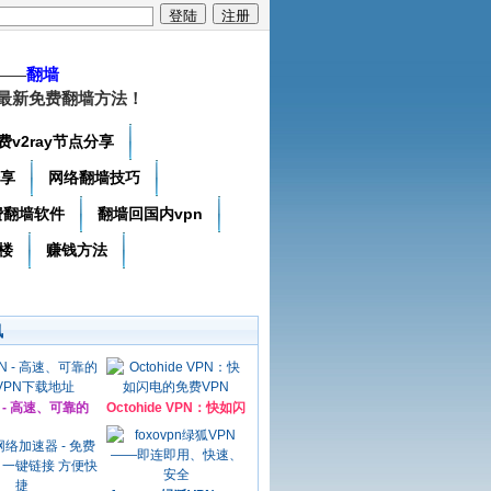
——
翻墙
最新免费翻墙方法！
费v2ray节点分享
分享
网络翻墙技巧
费翻墙软件
翻墙回国内vpn
楼
赚钱方法
讯
N - 高速、可靠的
Octohide VPN：快如闪