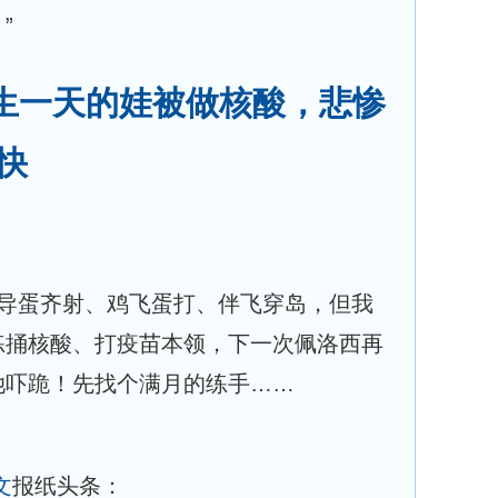
”
出生一天的娃被做核酸，悲惨
快
现导蛋齐射、鸡飞蛋打、伴飞穿岛，但我
练捅核酸、打疫苗本领，下一次佩洛西再
她吓跪！先找个满月的练手……
文
报纸头条：