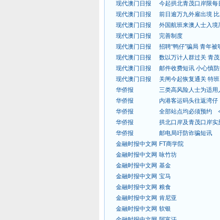
现代澳门日报
今起拱北青茂口岸限每
现代澳门日报
前日逾万九外雇出境 
现代澳门日报
外国航班来澳人士入境
现代澳门日报
完善制度
现代澳门日报
招聘“鸭仔”骗局 青年
现代澳门日报
数以万计人群过关 青
现代澳门日报
邮件收费短讯 小心慎
现代澳门日报
关闸今起恢复通关 特
华侨报
三类高风险人士为适用
华侨报
内港客运码头往返湾仔
华侨报
全部站点均必须预约 
华侨报
拱北口岸及青茂口岸实
华侨报
邮电局吁防诈骗短讯
金融时报中文网
FT商学院
金融时报中文网
咏竹坊
金融时报中文网
基金
金融时报中文网
宝马
金融时报中文网
粮食
金融时报中文网
肯尼亚
金融时报中文网
软银
金融时报中文网
阿富汗