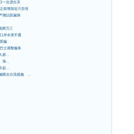
日一次进出关
比之前增加近六百倍
严测以防漏洞
被呃两万三
茂口岸水泄不通
防受骗
班巴士调整服务
人群…
 海…
今起…
施限次分流措施 …