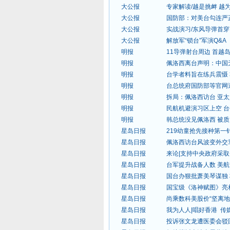
大公报
专家解读/越是挑衅 越
大公报
国防部：对美台勾连严
大公报
实战演习/东风导弹首穿
大公报
解放军“锁台”军演Q&A
明报
11导弹射台周边 首越
明报
佩洛西离台声明：中国
明报
台学者料旨在练兵震慑
明报
台总统府国防部等官网
明报
拆局：佩洛西访台 亚
明报
民航机避演习区上空 台
明报
韩总统没见佩洛西 被
星岛日报
219幼童抢先接种第一
星岛日报
佩洛西访台风波变外交
星岛日报
来论|支持中央政府采
星岛日报
台军提升战备人数 美
星岛日报
国台办狠批萧美琴谋独
星岛日报
国宝级《洛神赋图》亮
星岛日报
尚乘数科美股价“坚离地
星岛日报
我为人人|唱好香港 传
星岛日报
投诉张文龙遭医委会驳