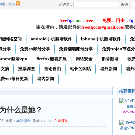
本站
|
RSS
用户名：
密码：
free
f
q
.
com
：
free
——
免费
、自由
，
f
q
困在墙内，请发邮件到
freefqcom#gmail.com
获得
智能网络空间
android手机翻墙软件
iphone手机翻墙软件
免
节点分享
免费ss账号分享
免费翻墙账号分享
免费trojan节点
hrome翻墙vpn
firefox翻墙扩展
网络安全
影音翻墙
收
者文摘
投票调查
言论自由
站长的闲话
墙外新闻
墙外
费ssr每日更新
墙内新闻
推荐资
为什么是她？
V2VP
-05 来源：
本站综合
作者：
admin
0
条评论