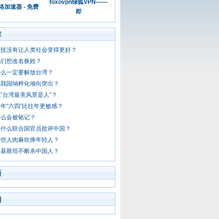
foxovpn绿狐VPN——
加速器 - 免费
即
章
科技没有让人类社会变得更好？
他们想改名换姓？
什么一定要解放台湾？
说我国纳粹化倾向突出？
“台湾最美风景是人”？
年“六四”比往年更敏感？
什么会被铭记？
为什么联合国官员批评中国？
有些人肉麻吹捧年轻人？
巴基斯坦不断杀中国人？
新
门