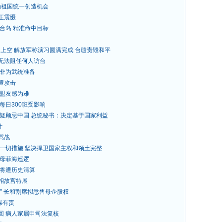
为祖国统一创造机会
正震慑
台岛 精准命中目标
岛上空 解放军称演习圆满完成 台谴责毁和平
无法阻任何人访台
 非为武统准备
遭攻击
太盟友感为难
每日300班受影响
质疑顾忌中国 总统秘书：决定基于国家利益
针
骂战
取一切措施 坚决捍卫国家主权和领土完整
航母菲海巡逻
 将遭历史清算
相故宫特展
” 长和割席拟悉售母企股权
媒有责
回 病人家属申司法复核