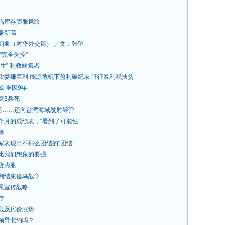
临库存膨胀风险
盖新高
幻象（对华外交篇） ／文：张望
“完全失控”
生” 利救缺氧者
贪婪赚巨利 能源危机下盈利破纪录 吁征暴利税扶贫
成 重囚9年
突3兵死
演习……还向台湾海域发射导弹
个月的成绩表，“看到了可能性”
等
家表现出不那么团结的“团结”
比我们想象的要强
货膨胀
判结束侵乌战争
恩宣传战略
存
危及房价涨势
领导北约吗？