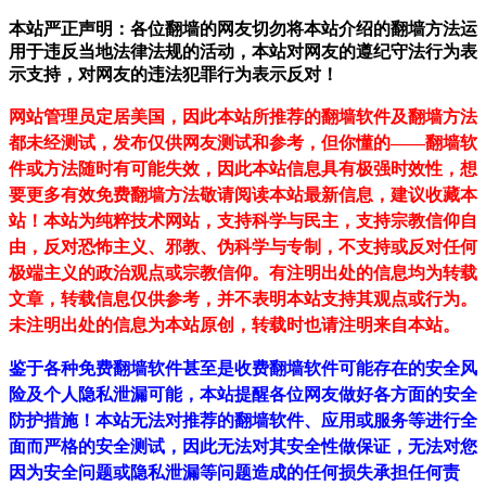
本站严正声明：各位翻墙的网友切勿将本站介绍的翻墙方法运
用于违反当地法律法规的活动，本站对网友的遵纪守法行为表
示支持，对网友的违法犯罪行为表示反对！
网站管理员定居美国，因此本站所推荐的翻墙软件及翻墙方法
都未经测试，发布仅供网友测试和参考，但你懂的——翻墙软
件或方法随时有可能失效，因此本站信息具有极强时效性，想
要更多有效免费翻墙方法敬请阅读本站最新信息，建议收藏本
站！
本站为纯粹技术网站，支持科学与民主，支持宗教信仰自
由，反对恐怖主义、邪教、伪科学与专制，不支持或反对任何
极端主义的政治观点或宗教信仰。有注明出处的信息均为转载
文章，转载信息仅供参考，并不表明本站支持其观点或行为。
未注明出处的信息为本站原创，转载时也请注明来自本站。
鉴于各种免费翻墙软件甚至是收费翻墙软件可能存在的安全风
险及个人隐私泄漏可能，本站提醒各位网友做好各方面的安全
防护措施！本站无法对推荐的翻墙软件、应用或服务等进行全
面而严格的安全测试，因此无法对其安全性做保证，无法对您
因为安全问题或隐私泄漏等问题造成的任何损失承担任何责