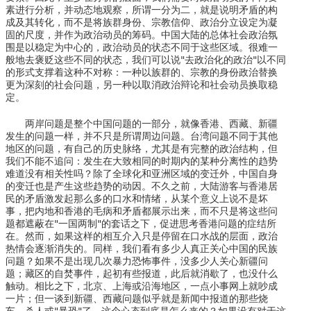
素进行分析，并动态地观察，所谓一分为二，就是说明矛盾的构
成及其转化，而不是将族群身份、宗教信仰、政治分立设定为凝
固的尺度，并作为政治动员的筹码。中国大陆的总体社会政治氛
围是以稳定为中心的，政治动员的状态不同于这些区域。很难一
般地去褒贬这些不同的状态，我们可以说"去政治化的政治"以不同
的形式支撑着这种不对称：一种以族群的、宗教的身份政治替换
更为深刻的社会问题，另一种以取消政治辩论和社会动员换取稳
定。
两岸问题是整个中国问题的一部分，就像香港、西藏、新疆
发生的问题一样，并不只是所谓周边问题。台湾问题不同于其他
地区的问题，有自己的历史脉络，尤其是有完整的政治结构，但
我们不能不追问：发生在大致相同的时期内的某种分离性的趋势
难道没有相关性吗？除了全球化和亚洲区域的变迁外，中国自身
的变迁也是产生这些趋势的动因。不久之前，大陆游客与香港居
民的矛盾激发起那么多的口水和情绪，从某个意义上说不是坏
事，把内地和香港的毛病和矛盾都展示出来，而不只是将这些问
题都遮蔽在"一国两制"的套话之下，促进思考香港问题的症结所
在。然而，如果这样的相互介入只是停留在口水战的层面，政治
热情会逐渐消失的。同样，我们看有多少人真正关心中国的民族
问题？如果不是出现几次暴力恐怖事件，没多少人关心新疆问
题；藏区的自焚事件，起初有些报道，此后就消歇了，也没什么
触动。相比之下，北京、上海或沿海地区，一点小事网上就吵成
一片；但一谈到新疆、西藏问题似乎就是新闻中报道的那些烧