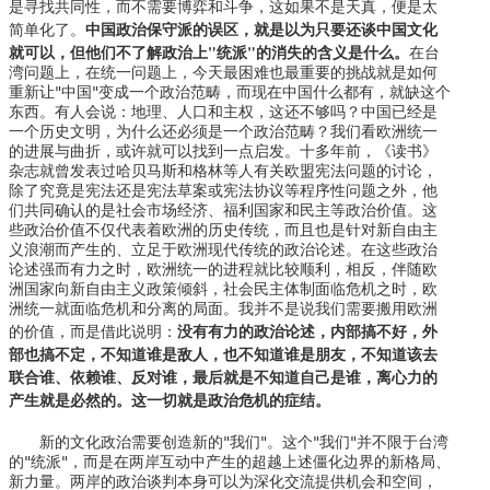
是寻找共同性，而不需要博弈和斗争，这如果不是天真，便是太
中国政治保守派的误区，就是以为只要还谈中国文化
简单化了。
就可以，但他们不了解政治上"统派"的消失的含义是什么。
在台
湾问题上，在统一问题上，今天最困难也最重要的挑战就是如何
重新让"中国"变成一个政治范畴，而现在中国什么都有，就缺这个
东西。有人会说：地理、人口和主权，这还不够吗？中国已经是
一个历史文明，为什么还必须是一个政治范畴？我们看欧洲统一
的进展与曲折，或许就可以找到一点启发。十多年前，《读书》
杂志就曾发表过哈贝马斯和格林等人有关欧盟宪法问题的讨论，
除了究竟是宪法还是宪法草案或宪法协议等程序性问题之外，他
们共同确认的是社会市场经济、福利国家和民主等政治价值。这
些政治价值不仅代表着欧洲的历史传统，而且也是针对新自由主
义浪潮而产生的、立足于欧洲现代传统的政治论述。在这些政治
论述强而有力之时，欧洲统一的进程就比较顺利，相反，伴随欧
洲国家向新自由主义政策倾斜，社会民主体制面临危机之时，欧
洲统一就面临危机和分离的局面。我并不是说我们需要搬用欧洲
没有有力的政治论述，内部搞不好，外
的价值，而是借此说明：
部也搞不定，不知道谁是敌人，也不知道谁是朋友，不知道该去
联合谁、依赖谁、反对谁，最后就是不知道自己是谁，离心力的
产生就是必然的。这一切就是政治危机的症结。
新的文化政治需要创造新的"我们"。这个"我们"并不限于台湾
的"统派"，而是在两岸互动中产生的超越上述僵化边界的新格局、
新力量。两岸的政治谈判本身可以为深化交流提供机会和空间，