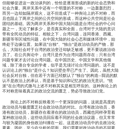
但能够促进这一政治谈判的，恰恰是逐渐形成的新的社会态势和
社会力量。两岸关系中还有一个明显的不对称，一边轰轰烈烈，
而另一边却如隔岸观火，这不但造成了一种舆论上的不对称，而
且也阻止了两岸之间的公共空间的形成，而这种公共空间是社会
团结的基础。因为两岸关系和中国大陆问题是台湾社会的中心问
题之一，无论了解多少，是否真实和全面，台湾对于大陆的意识
带有全民动员的特征。相较之下，台湾问题，连同香港、西藏、
新疆等等区域性问题，在中国大陆的社会心态和媒体环境中，始
终处于边缘位置。如果说"台独"、"独台"是政治动员的产物，那
么，大陆社会对于台湾的政治变迁却缺乏敏感，更不要说政治动
员了。在公共舆论中，台湾只是作为台湾问题而存在；只有台湾
问题专家才去讨论台湾问题。在中国历史、中国文学和其他领
域，除了港台专业的学者，似乎是无须讨论台湾问题的。这不是
认识论上的"独台"是什么？知识壁垒早已产生了。因此，虽然大陆
社会反对台独，但在若干方面已经默认了"独台"的构造--我说的默
认不是政治上的承认，而是基于知识和记忆的政治无意识。"统
派"在台湾的式微与上述不对称其实是相互呼应的。这种舆论上的
不对称意味着真正的政治交流的匮乏，势必导致政治幻觉。
舆论上的不对称反映着另一个更深刻的问题，这就是高度的
政治动员与极度匮乏社会政治动员的对比。台湾有政治动员，香
港有政治动员，新疆存在着潜在的政治动员，西藏也同样孕育着
某种政治动员，这些动员回应着不同的社会政治议题，但又常常
与较为凝固的身份政治纠缠在一起。这是政治动员中的去政治化
要素。因此，至少在分析的层面，我们需要对政治动员的不同要