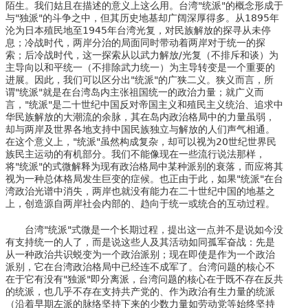
陌生。我们姑且在描述的意义上这么用。台湾"统派"的概念形成于
与"独派"的斗争之中，但其历史地基却广阔深厚得多。从1895年
沦为日本殖民地至1945年台湾光复，对民族解放的探寻从未停
息；冷战时代，两岸分治的局面同时带动着两岸对于统一的探
索；后冷战时代，这一探索从以武力解放/光复（不排斥和谈）为
主导向以和平统一（不排除武力统一）为主导转变是一个重要的
进展。因此，我们可以区分出"统派"的广狭二义。狭义而言，所
谓"统派"就是在台湾岛内主张祖国统一的政治力量；就广义而
言，"统派"是二十世纪中国反对帝国主义和殖民主义统治、追求中
华民族解放的大潮流的余脉，其在岛内政治格局中的力量虽弱，
却与两岸及世界各地支持中国民族独立与解放的人们声气相通。
在这个意义上，"统派"虽然构成复杂，却可以视为20世纪世界民
族民主运动的有机部分。我们不能像现在一些流行说法那样，
将"统派"的式微解释为现有政治格局中某种派别的衰落，而应将其
视为一种总体格局发生巨变的症候。也正由于此，如果"统派"在台
湾政治光谱中消失，两岸也就没有能力在二十世纪中国的地基之
上，创造源自两岸社会内部的、趋向于统一或统合的互动过程。
台湾"统派"式微是一个长期过程，提出这一点并不是说如今没
有支持统一的人了，而是说这些人及其活动如同孤军奋战：先是
从一种政治共识蜕变为一个政治派别；现在即使是作为一个政治
派别，它在台湾政治格局中已经连不成军了。台湾问题的核心不
在于它有没有"独派"即分离派，台湾问题的核心在于既不存在反共
的统派，也几乎不存在支持共产党的、作为政治有生力量的统派
（沿着早期左派的脉络坚持下来的少数力量如劳动党等始终坚持