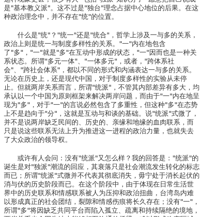
是"基本教义派"。这不过是"独台"理念占据中心地位的后果。在这
种政治理念中，并不存在"统"的位置。
什么是"统"？"统一"还是"统合"，哲学上涉及一与多的关系，
政治上则是统一与制度多样性的关系。"一"内在地包含
了"多"，"一"就是"多"在互动中形成的状态，"一"因而也是一种关
系状态。所谓"多元一体"、"一体多元"，或者，"跨体系社
会"、"跨社会体系"，都以不同的形式和内涵表达一与多的关系。
无论在历史上，还是现代中国，对于制度多样性的实验从未停
止。但就两岸关系而言，所谓"统派"，不管其内部差异有多大，均
承认以一个中国为原则框架来解决两岸问题，而由于"一"内在地呈
现为"多"，对于"一"的言说必然包含了多重性，但这种"多"在态势
上不是趋向于"分"，这就是互动与和谈的基础。说"统派"式微了，
并不是说两岸缺乏民间的、历史的、亲缘和地缘的血肉联系，而
只是说这些联系无法上升为推进这一进程的政治力量，也就失去
了大众政治的领导权。
或许有人会问：没有"统派"又怎么样？我的回答是："统派"的
诞生是对"独派"潮流的回应，其衰落只是社会潮流发生转化的标志
而已；所谓"统派"式微并不代表其彻底消失，毋宁处于消长起伏的
消与伏的历史阶段而已。在这个阶段中，由于体现在日常生活世
界中的历史联系和情感联系被人为压抑和政治扭曲，台湾岛内难
以形成真正的社会团结，裂隙和情感伤痕将长久存在；没有"一"，
所谓"多"将因缺乏共同平台而陷入孤立、疏离和持续隔绝的境地，