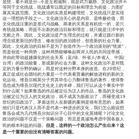
是统，要不就是分--不是互相遏制，就是武力威胁。文化政治并不
等同于文化统战，统战通常以既定的目标和理念为前提，力图扩
展其实践范围。文化政治的实质是构建理想，文化统战只是实现
这一理想的手段之一。文化政治关心的是内容、是终极价值，而
文化统战注重的是形式与战略。两者的关系是有机统一的，若只
有统战策略，而提不出新的政治目标和理念，就只能是汪洋中的
无舵之舟。因此，文化政治是产生理念的过程，并通过践行新的
理念或更新旧的理念，修改旧的政治路径，创造新的社会力量。
因此，文化政治的目标不是为了创造作为一个政治派别的"统派"，
而是创造一种局势，这种局势能够唤起两岸人民的共同连带感，
并由此带动超越僵化的社会关系（蓝/绿、外省人/本省人、中国/
台湾）的政治能量，形成新的社会力量。这种文化政治不是对既
定的力量分野的确认，而是对这种分野本身的改造。在20世纪，
真正促成社会团结的力量是一个代表着普遍的解放进程的新的文
化运动。维吾尔精英分子穷其毕生心力翻译鲁迅的著作，使得鲁
迅也成为维吾尔现代文化史上的丰碑，我们可以从这个事实中学
到什么呢？如果鲁迅的作品被定位为汉人的作品，鲁迅的文化政
治被定位为汉人的文化政治，就不成其为新政治了，而褪变成19
世纪的旧政治了。茅盾这些人在新疆的案例是很有意思的，如果
他们只是代表汉人而不是代表一种进步的文化，我们怎么能设想
鲁迅会成为几代维吾尔知识分子心目中的文化英雄呢？讨论文化
政治的问题不仅是一个策略问题，而且是真诚地考虑中国各族人
但是，这样的一个政治怎么产生出来？这
民的根本利益的问题。
是一个重要的但没有清晰答案的问题。