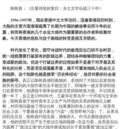
陈映真：《左翼传统的复归：乡土文学论战三十年》
1996-1997
年，我在香港中文大学访问，适逢香港回归时刻，
大陆的主管方面渐渐疏离了长期为中国的解放事业而斗争的左
翼，转而将香港的几个企业大佬作为最重要的合作者和依靠对
象。今天香港的危机与这个路线的转变是相互关联的。
时代发生了变化，固守冷战时代的敌我定位已经不合时宜，
统一战线需要打破原有的阶级边界，团结各种能够团结的力量，
形成新的政治。但这个打破边界的过程如果不是基于对矛盾及其
转化的分析，而是否定或遮蔽矛盾，就不可避免地陷入机会主义
的陷阱。这个陷阱也就是接受"历史终结论"，放弃对新的社会道
路的探寻。
真正让陈映真感到孤独的，是他到了大陆以后发现他
跟所有见到的大陆作家完全不能交流了。阿城有一篇文章讲到他
们在爱荷华，他调侃中国革命的发言惹得陈映真大怒。不记得是
哪一年了，反正是1990年代，王蒙等在青岛开一个环境与文学的
会，陈映真基于他对资本主义生产与环境的关系的唯物主义解
释，对环境问题做了理论分析，结果遭到所有人的反对；张贤亮
在会上说：宁夏最欢迎大家去"污染"（投资即有污染）了。从青岛
回到北京后，陈映真约我见面，感慨良久。作为左翼统派的代
表，他的愤怒不仅产生于政治立场的隔膜--在这方面，反而是自以
为脱离了"政治立场"的大陆作家或知识分子更加重视"政治立场"，