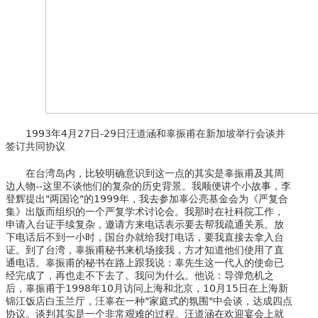
1993年4月27日-29日汪道涵和辜振甫在新加坡举行会谈并
签订共同协议
在台湾岛内，比较明确意识到这一点的其实是辜振甫及其周
边人物--这里不谈他们的复杂的历史背景。我顺便讲个小故事，李
登辉提出"两国论"的1999年，我去参加辜公亮基金会为《严复合
集》出版而组织的一个严复学术讨论会。我那时在社科院工作，
申请入台证手续复杂，邀请方来电话表示要去帮我疏通关系。放
下电话后不到一小时，国台办就给我打电话，要我直接去拿入台
证。到了台湾，辜振甫秘书来机场接我，方才知道他们使用了直
通电话。辜振甫的秘书在路上跟我说：辜先生这一代人的使命已
经完成了，再也走不下去了。我问为什么。他说：导弹危机之
后，辜振甫于1998年10月访问上海和北京，10月15日在上海新
锦江饭店白玉兰厅，汪辜在一种"家庭式的氛围"中会谈，达成四点
协议。谈判其实是一个非常艰难的过程。汪道涵在欢迎宴会上就