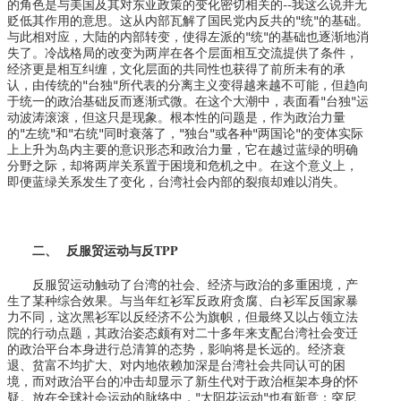
的角色是与美国及其对东亚政策的变化密切相关的--我这么说并无
贬低其作用的意思。这从内部瓦解了国民党内反共的"统"的基础。
与此相对应，大陆的内部转变，使得左派的"统"的基础也逐渐地消
失了。冷战格局的改变为两岸在各个层面相互交流提供了条件，
经济更是相互纠缠，文化层面的共同性也获得了前所未有的承
认，由传统的"台独"所代表的分离主义变得越来越不可能，但趋向
于统一的政治基础反而逐渐式微。在这个大潮中，表面看"台独"运
动波涛滚滚，但这只是现象。根本性的问题是，作为政治力量
的"左统"和"右统"同时衰落了，"独台"或各种"两国论"的变体实际
上上升为岛内主要的意识形态和政治力量，它在越过蓝绿的明确
分野之际，却将两岸关系置于困境和危机之中。在这个意义上，
即便蓝绿关系发生了变化，台湾社会内部的裂痕却难以消失。
二、
反服贸运动与反
TPP
反服贸运动触动了台湾的社会、经济与政治的多重困境，产
生了某种综合效果。与当年红衫军反政府贪腐、白衫军反国家暴
力不同，这次黑衫军以反经济不公为旗帜，但最终又以占领立法
院的行动点题，其政治姿态颇有对二十多年来支配台湾社会变迁
的政治平台本身进行总清算的态势，影响将是长远的。经济衰
退、贫富不均扩大、对内地依赖加深是台湾社会共同认可的困
境，而对政治平台的冲击却显示了新生代对于政治框架本身的怀
疑。放在全球社会运动的脉络中，"太阳花运动"也有新意：突尼