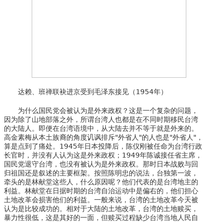
达赖、班禅联袂进京受到毛泽东接见（1954年）
为什么国民党会被认为是外来政权？这是一个复杂的问题，
因为除了山地部落之外，所谓台湾人也都是在不同时期移民台湾
的大陆人。即便在台湾语境中，从大陆去并不等于就是外来的。
高金素梅从本土族裔的角度讥讽排斥"外省人"的人也是"外省人"，
算是点到了痛处。1945年日本投降后，陈仪刚被任命为台湾行政
长官时，并没有人认为这是外来政权；1949年陈诚接任省主席，
国民党退守台湾，也没有被认为是外来政权。那时日本战败与回
归祖国还是叙述的主要框架。按照陈明忠的说法，台独第一波，
牵头的是林献堂这些人，什么原因呢？他们代表的是台湾地主的
利益。林献堂在日据时期的台湾自治运动中是偏右的，他们担心
土地改革会损害他们的利益。一般来说，台湾的土地改革今天被
认为是比较成功的。相对于大陆的土地改革，台湾的土地赎买，
暴力性很低，这是其好的一面，但赎买过程缺少台湾当地人民自