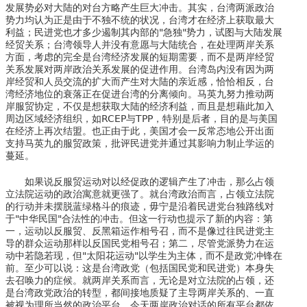
发展势必对大陆的对台方略产生巨大冲击。其实，台湾两派政治
势力均认为正是由于不独不统的状况，台湾才在经济上获取最大
利益；民进党也才多少遏制其内部的"急独"势力，试图与大陆发展
经贸关系；台湾领导人并没有意愿与大陆统合，在处理两岸关系
方面，考虑的完全是台湾经济发展的短期需要，而不是两岸经贸
关系发展对两岸政治关系发展的促进作用。台湾岛内没有因为两
岸经贸和人员交流的扩大而产生对大陆的亲近感，恰恰相反，台
湾经济地位的衰落正在促进台湾的分离倾向。马英九努力推动两
岸服贸协定，不仅是想获取大陆的经济利益，而且是想藉此加入
周边区域经济组织，如RCEP与TPP，特别是后者，目的是与美国
在经济上再次结盟。也正由于此，美国才会一反常态地公开出面
支持马英九的服贸政策，批评民进党并通过其影响力制止学运的
蔓延。
如果说反服贸运动对以经促政的逻辑产生了冲击，那么占领
立法院运动的政治寓意就更强了。就台湾政治而言，占领立法院
的行动并未摆脱蓝绿格斗的痕迹，毋宁是沿着民进党台独路线对
于"中华民国"合法性的冲击。但这一行动也提示了新的内容：第
一，运动以反服贸、反黑箱运作相号召，而不是像过往民进党主
导的群众运动那样以反国民党相号召；第二，尽管党派势力在运
动中若隐若现，但"太阳花运动"以学生为主体，而不是政党冲锋在
前。至少可以说：这是台湾政党（包括国民党和民进党）本身失
去召唤力的症候。就两岸关系而言，无论是对立法院的占领，还
是台湾政党政治的转型，都间接地质疑了主导两岸关系的、一直
被视为理所当然的政治平台。今天两岸政治对话的所有平台都依