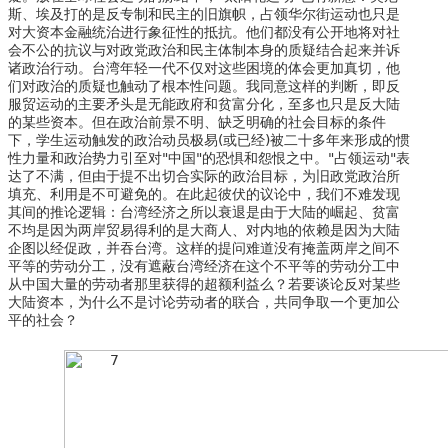
斯、埃及打的是反专制和民主的旧旗帜，占领华尔街运动也只是
对大资本金融统治进行象征性的抵抗。他们都没有公开地将对社
会不公的抗议与对政党政治和民主体制本身的质疑结合起来并诉
诸政治行动。台湾年轻一代不仅对这些困境的体会更加真切，他
们对政治的质疑也触动了根本性问题。我同意这样的判断，即反
服贸运动的主要矛头是无能政府和贫富分化，至多也只是反大陆
的某些资本。但在政治前景不明、缺乏明确的社会目标的条件
下，学生运动触发的政治动员极易(或已经)被二十多年来形成的惯
性力量和政治势力引至对"中国"的恐惧和怨恨之中。"占领运动"表
达了不满，但由于提不出切合实际的政治目标，为旧政党政治所
填充、利用是不可避免的。在此起彼伏的议论中，我们不难发现
其间的推论逻辑：台湾经济之所以衰退是由于大陆的崛起、贫富
不均是因为两岸贸易得利的是大商人、对内地的依赖是因为大陆
企图以经促政，并吞台湾。这样的提问难道没有掩盖两岸之间不
平等的劳动分工，没有遮蔽台湾经济在这个不平等的劳动分工中
从中国大量的劳动者那里获得的超额利益么？若要谈论反对某些
大陆资本，为什么不是讨论劳动者的联合，共同争取一个更加公
平的社会？