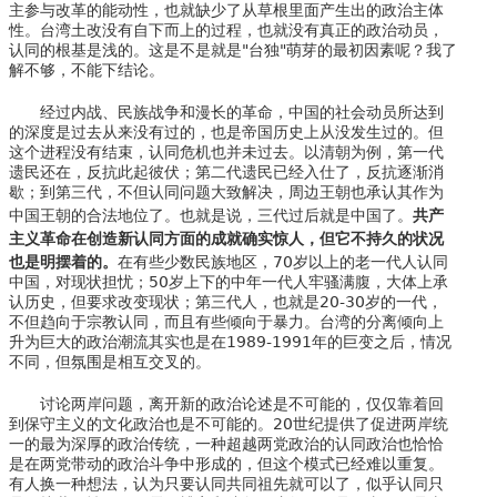
主参与改革的能动性，也就缺少了从草根里面产生出的政治主体
性。台湾土改没有自下而上的过程，也就没有真正的政治动员，
认同的根基是浅的。这是不是就是"台独"萌芽的最初因素呢？我了
解不够，不能下结论。
经过内战、民族战争和漫长的革命，中国的社会动员所达到
的深度是过去从来没有过的，也是帝国历史上从没发生过的。但
这个进程没有结束，认同危机也并未过去。以清朝为例，第一代
遗民还在，反抗此起彼伏；第二代遗民已经入仕了，反抗逐渐消
歇；到第三代，不但认同问题大致解决，周边王朝也承认其作为
共产
中国王朝的合法地位了。也就是说，三代过后就是中国了。
主义革命在创造新认同方面的成就确实惊人，但它不持久的状况
也是明摆着的。
在有些少数民族地区，70岁以上的老一代人认同
中国，对现状担忧；50岁上下的中年一代人牢骚满腹，大体上承
认历史，但要求改变现状；第三代人，也就是20-30岁的一代，
不但趋向于宗教认同，而且有些倾向于暴力。台湾的分离倾向上
升为巨大的政治潮流其实也是在1989-1991年的巨变之后，情况
不同，但氛围是相互交叉的。
讨论两岸问题，离开新的政治论述是不可能的，仅仅靠着回
到保守主义的文化政治也是不可能的。20世纪提供了促进两岸统
一的最为深厚的政治传统，一种超越两党政治的认同政治也恰恰
是在两党带动的政治斗争中形成的，但这个模式已经难以重复。
有人换一种想法，认为只要认同共同祖先就可以了，似乎认同只