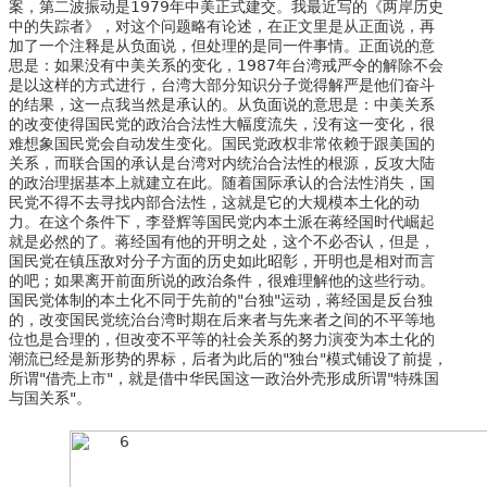
案，第二波振动是1979年中美正式建交。我最近写的《两岸历史
中的失踪者》，对这个问题略有论述，在正文里是从正面说，再
加了一个注释是从负面说，但处理的是同一件事情。正面说的意
思是：如果没有中美关系的变化，1987年台湾戒严令的解除不会
是以这样的方式进行，台湾大部分知识分子觉得解严是他们奋斗
的结果，这一点我当然是承认的。从负面说的意思是：中美关系
的改变使得国民党的政治合法性大幅度流失，没有这一变化，很
难想象国民党会自动发生变化。国民党政权非常依赖于跟美国的
关系，而联合国的承认是台湾对内统治合法性的根源，反攻大陆
的政治理据基本上就建立在此。随着国际承认的合法性消失，国
民党不得不去寻找内部合法性，这就是它的大规模本土化的动
力。在这个条件下，李登辉等国民党内本土派在蒋经国时代崛起
就是必然的了。蒋经国有他的开明之处，这个不必否认，但是，
国民党在镇压敌对分子方面的历史如此昭彰，开明也是相对而言
的吧；如果离开前面所说的政治条件，很难理解他的这些行动。
国民党体制的本土化不同于先前的"台独"运动，蒋经国是反台独
的，改变国民党统治台湾时期在后来者与先来者之间的不平等地
位也是合理的，但改变不平等的社会关系的努力演变为本土化的
潮流已经是新形势的界标，后者为此后的"独台"模式铺设了前提，
所谓"借壳上市"，就是借中华民国这一政治外壳形成所谓"特殊国
与国关系"。