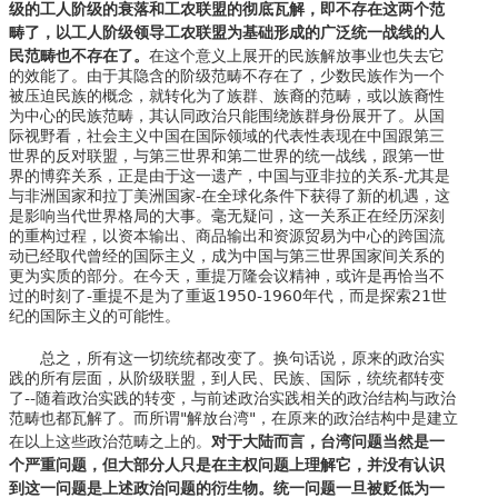
级的工人阶级的衰落和工农联盟的彻底瓦解，即不存在这两个范
畴了，以工人阶级领导工农联盟为基础形成的广泛统一战线的人
民范畴也不存在了。
在这个意义上展开的民族解放事业也失去它
的效能了。由于其隐含的阶级范畴不存在了，少数民族作为一个
被压迫民族的概念，就转化为了族群、族裔的范畴，或以族裔性
为中心的民族范畴，其认同政治只能围绕族群身份展开了。从国
际视野看，社会主义中国在国际领域的代表性表现在中国跟第三
世界的反对联盟，与第三世界和第二世界的统一战线，跟第一世
界的博弈关系，正是由于这一遗产，中国与亚非拉的关系-尤其是
与非洲国家和拉丁美洲国家-在全球化条件下获得了新的机遇，这
是影响当代世界格局的大事。毫无疑问，这一关系正在经历深刻
的重构过程，以资本输出、商品输出和资源贸易为中心的跨国流
动已经取代曾经的国际主义，成为中国与第三世界国家间关系的
更为实质的部分。在今天，重提万隆会议精神，或许是再恰当不
过的时刻了-重提不是为了重返1950-1960年代，而是探索21世
纪的国际主义的可能性。
总之，所有这一切统统都改变了。换句话说，原来的政治实
践的所有层面，从阶级联盟，到人民、民族、国际，统统都转变
了--随着政治实践的转变，与前述政治实践相关的政治结构与政治
范畴也都瓦解了。而所谓"解放台湾"，在原来的政治结构中是建立
对于大陆而言，台湾问题当然是一
在以上这些政治范畴之上的。
个严重问题，但大部分人只是在主权问题上理解它，并没有认识
到这一问题是上述政治问题的衍生物。统一问题一旦被贬低为一