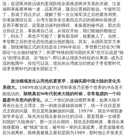
说：促进两岸政治谈判是现阶段全面推进两岸关系的关键。汪道
涵和辜振甫单独一桌，品茗而谈，随员位置相距较远。午饭吃完
了，形成了四点共识，缓解了那一次台海军演之后的紧张局势。
但辜振甫回台后，台湾方面并未沿着四点共识的精神向前推进，
反而不断放话，设置政治谈判的障碍。辜振甫的秘书说，那次四
点协议之后，辜振甫自己说，从现在开始，我们能做的都做过
了，到头了，再也不可能了；要有新花样，就要换人了。当然，
李登辉之后的变化恐怕也超出他的预估。其实，从国民党官方来
看，国统纲领正式的完结是在1996年前后，李登辉已经在为"两
国论"出台做好铺垫了；所谓"特殊的国与国的关系"也可以说是"独
台"的理论表述。在"独台"--即以承认现状为特征的分离派--成为主
流的氛围中，你也可以说，现在的台湾政治仍然处于李登辉时代
或李登辉时代的漫长阴影之下。
政治领域发生认同危机要更早，这确实跟中国大陆的变化关
系很大。
1989年政治风波对台湾和香港乃至整个世界的冲击是不
陈映真在
90
年代初来大陆的时候，非常焦虑的一个问
能低估的。
题是中共党内的变化。
从二十世纪的政治视野来看，如果大陆不
再有社会主义理念，统一的政治基础就动摇了，统一不仅仅是形
式主权的问题，而且是民族解放的问题。1997年，我去中研院参
加学术会议，陈光兴拉我去参加台社的活动，那是我第一次感受
到我的"大陆身份"。那一次访台期间，我也见到陈映真，看得出来
他很孤独，被"独派"攻击，被年轻一辈的左派疏离，甚至追随者也
在分崩离析。陈映真被孤立最初是因为1989，那时他公开发表文