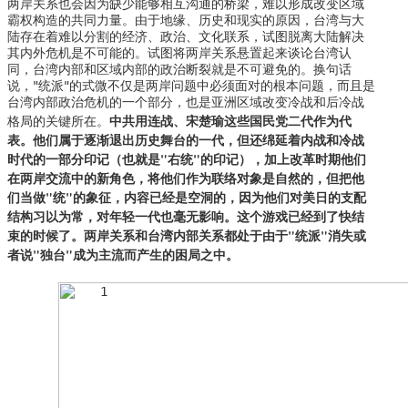
两岸关系也会因为缺少能够相互沟通的桥梁，难以形成改变区域
霸权构造的共同力量。由于地缘、历史和现实的原因，台湾与大
陆存在着难以分割的经济、政治、文化联系，试图脱离大陆解决
其内外危机是不可能的。试图将两岸关系悬置起来谈论台湾认
同，台湾内部和区域内部的政治断裂就是不可避免的。换句话
说，"统派"的式微不仅是两岸问题中必须面对的根本问题，而且是
台湾内部政治危机的一个部分，也是亚洲区域改变冷战和后冷战
中共用连战、宋楚瑜这些国民党二代作为代
格局的关键所在。
表。他们属于逐渐退出历史舞台的一代，但还绵延着内战和冷战
时代的一部分印记（也就是"右统"的印记），加上改革时期他们
在两岸交流中的新角色，将他们作为联络对象是自然的，但把他
们当做"统"的象征，内容已经是空洞的，因为他们对美日的支配
结构习以为常，对年轻一代也毫无影响。这个游戏已经到了快结
束的时候了。两岸关系和台湾内部关系都处于由于"统派"消失或
者说"独台"成为主流而产生的困局之中。