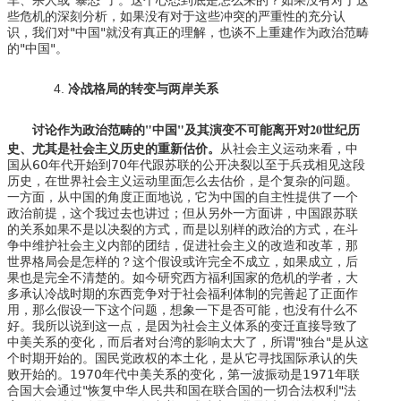
车、杀人或"暴恐"了。这个心态到底是怎么来的？如果没有对于这
些危机的深刻分析，如果没有对于这些冲突的严重性的充分认
识，我们对"中国"就没有真正的理解，也谈不上重建作为政治范畴
的"中国"。
冷战格局的转变与两岸关系
讨论作为政治范畴的"中国"及其演变不可能离开对20
世纪历
史、尤其是社会主义历史的重新估价。
从社会主义运动来看，中
国从60年代开始到70年代跟苏联的公开决裂以至于兵戎相见这段
历史，在世界社会主义运动里面怎么去估价，是个复杂的问题。
一方面，从中国的角度正面地说，它为中国的自主性提供了一个
政治前提，这个我过去也讲过；但从另外一方面讲，中国跟苏联
的关系如果不是以决裂的方式，而是以别样的政治的方式，在斗
争中维护社会主义内部的团结，促进社会主义的改造和改革，那
世界格局会是怎样的？这个假设或许完全不成立，如果成立，后
果也是完全不清楚的。如今研究西方福利国家的危机的学者，大
多承认冷战时期的东西竞争对于社会福利体制的完善起了正面作
用，那么假设一下这个问题，想象一下是否可能，也没有什么不
好。我所以说到这一点，是因为社会主义体系的变迁直接导致了
中美关系的变化，而后者对台湾的影响太大了，所谓"独台"是从这
个时期开始的。国民党政权的本土化，是从它寻找国际承认的失
败开始的。1970年代中美关系的变化，第一波振动是1971年联
合国大会通过"恢复中华人民共和国在联合国的一切合法权利"法