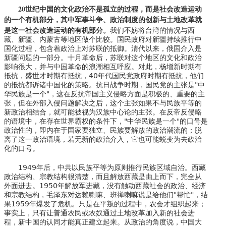
20
世纪中国的文化政治不是孤立的过程，而是社会改造运动
的一个有机部分，其中军事斗争、政治制度的创新与土地改革就
是这一社会改造运动的有机部分。
我们不妨将台湾的情况与西
藏、新疆、内蒙古等地区做个比较。国民政府对新疆持续推行中
国化过程，包含着政治上对苏联的抵御。清代以来，俄国介入是
新疆问题的一部分。十月革命后，苏联对这个地区的文化和政治
影响很大，并与中国革命的浪潮相互呼应。对此，杨增新时期有
抵抗，盛世才时期有抵抗，40年代国民党政府时期有抵抗，他们
的抵抗都诉诸中国化的策略。抗日战争时期，国民党的主张是"中
华民族是一个"，这在反抗帝国主义侵略方面是积极的、重要的主
张，但在外部入侵问题解决之后，这个主张如果不与民族平等的
新政治相结合，就可能被视为汉族中心论的主张。在反帝反侵略
的语境中，在存在世界霸权的条件下，"中华民族是一个"的口号是
政治性的，即内在于国家要独立、民族要解放的政治潮流的；脱
离了这一政治语境，若无新的政治介入，它也可能蜕变为去政治
化的口号。
1949年后，中共以民族平等为原则推行民族区域自治。西藏
政治结构、宗教结构很清楚，而且解放西藏是由上而下，完全从
外面进去。1950年解放军进藏，没有触动西藏社会的政治、经济
和宗教结构，毛泽东对达赖喇嘛、班禅喇嘛说是给他们"帮忙"，结
果1959年爆发了危机。只是在平叛的过程中，农会才组织起来；
事实上，只有让普通农民或农奴通过土地改革加入新的社会进
程，新中国的认同才能真正建立起来。从政治的角度说，中国大