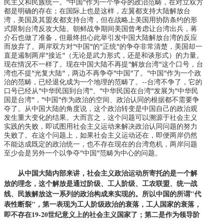
民主义和民族统一。"中国"作为一个争夺的政治范畴，在对立双方
都是明确的存在；在国际上也是这样，左翼都支持大陆解放台
湾，美国及其盟友都支持台湾，但在战略上美国用协防条约的形
式限制台湾反攻大陆。朝鲜战争期间美国曾考虑让台湾出兵，蒋
介石也做了准备，但最终担心此举引发中国大陆解放台湾的反应
而放弃了。两岸双方对"中国"的"正统"的争夺非常清楚，美国却一
直是遏制两岸"接近"（无论是武力形式，还是和谈形式）的力量。
现在情况不一样了。现在中国大陆不再提"解放台湾"这个口号，台
湾也不提"光复大陆"，两边不再争夺"中国"了。"中国"作为一个政
治的范畴，已经退化成为一个地理的范畴了。--台湾不争了，它的
口号已经从"中华民国到台湾"、"中华民国在台湾"发展为"中华民
国是台湾"，"中国"作为政治的空间、政治认同的根据都不需要争
夺了。从中国大陆的角度说，这个政治转变是中国自己的政治观
发生重大变化的结果。大而言之，这个问题可以溯源于社会主义
实践的失败，即试图用社会主义运动来解决政治认同问题的努力
失败了。在这个问题上，如果社会主义运动还在，即便两岸仍然
不能达成既定的政治统一，也不存在现在的台湾危机，两岸问题
至少会是另外一个以争夺"中国"范畴为中心的问题。
从中国大陆内部来讲，社会主义政治运动所寄托的是一个解
放的理念，这个解放是通过阶级、工人阶级、工农联盟、统一战
线、民族解放这一系列的政治构成来实现的。所以中国的所谓"代
表性断裂"，第一表现为工人阶级政治的衰落，工人国家的衰落，
即不存在19-20世纪意义上的社会主义国家了；第二是作为领导阶