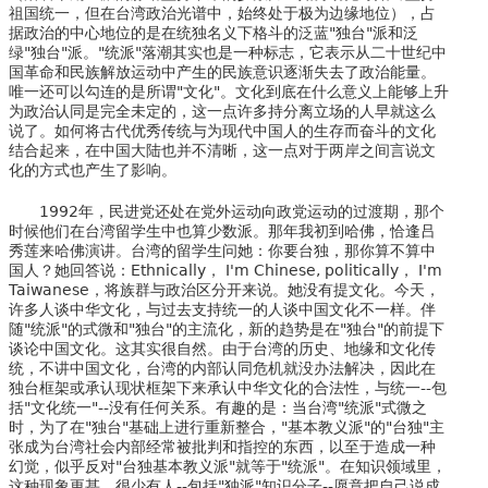
祖国统一，但在台湾政治光谱中，始终处于极为边缘地位），占
据政治的中心地位的是在统独名义下格斗的泛蓝"独台"派和泛
绿"独台"派。"统派"落潮其实也是一种标志，它表示从二十世纪中
国革命和民族解放运动中产生的民族意识逐渐失去了政治能量。
唯一还可以勾连的是所谓"文化"。文化到底在什么意义上能够上升
为政治认同是完全未定的，这一点许多持分离立场的人早就这么
说了。如何将古代优秀传统与为现代中国人的生存而奋斗的文化
结合起来，在中国大陆也并不清晰，这一点对于两岸之间言说文
化的方式也产生了影响。
1992年，民进党还处在党外运动向政党运动的过渡期，那个
时候他们在台湾留学生中也算少数派。那年我初到哈佛，恰逢吕
秀莲来哈佛演讲。台湾的留学生问她：你要台独，那你算不算中
国人？她回答说：Ethnically， I'm Chinese, politically， I'm
Taiwanese，将族群与政治区分开来说。她没有提文化。今天，
许多人谈中华文化，与过去支持统一的人谈中国文化不一样。伴
随"统派"的式微和"独台"的主流化，新的趋势是在"独台"的前提下
谈论中国文化。这其实很自然。由于台湾的历史、地缘和文化传
统，不讲中国文化，台湾的内部认同危机就没办法解决，因此在
独台框架或承认现状框架下来承认中华文化的合法性，与统一--包
括"文化统一"--没有任何关系。有趣的是：当台湾"统派"式微之
时，为了在"独台"基础上进行重新整合，"基本教义派"的"台独"主
张成为台湾社会内部经常被批判和指控的东西，以至于造成一种
幻觉，似乎反对"台独基本教义派"就等于"统派"。在知识领域里，
这种现象更甚，很少有人--包括"独派"知识分子--愿意把自己说成