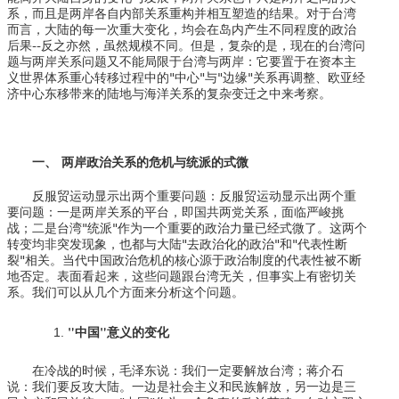
系，而且是两岸各自内部关系重构并相互塑造的结果。对于台湾
而言，大陆的每一次重大变化，均会在岛内产生不同程度的政治
后果--反之亦然，虽然规模不同。但是，复杂的是，现在的台湾问
题与两岸关系问题又不能局限于台湾与两岸：它要置于在资本主
义世界体系重心转移过程中的"中心"与"边缘"关系再调整、欧亚经
济中心东移带来的陆地与海洋关系的复杂变迁之中来考察。
一、
两岸政治关系的危机与统派的式微
反服贸运动显示出两个重要问题：反服贸运动显示出两个重
要问题：一是两岸关系的平台，即国共两党关系，面临严峻挑
战；二是台湾"统派"作为一个重要的政治力量已经式微了。这两个
转变均非突发现象，也都与大陆"去政治化的政治"和"代表性断
裂"相关。当代中国政治危机的核心源于政治制度的代表性被不断
地否定。表面看起来，这些问题跟台湾无关，但事实上有密切关
系。我们可以从几个方面来分析这个问题。
"中国"意义的变化
在冷战的时候，毛泽东说：我们一定要解放台湾；蒋介石
说：我们要反攻大陆。一边是社会主义和民族解放，另一边是三