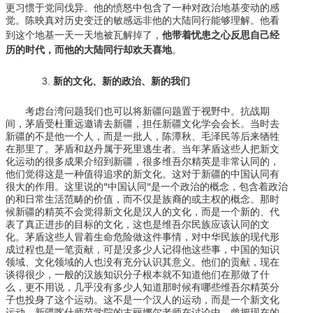
更习惯于党同伐异。他的愤怒中包含了一种对政治地基变动的感
觉。陈映真对历史变迁的敏感远非他的大陆同行能够理解。他看
他带着忧患之心反思自己经
到这个地基一天一天地被瓦解掉了，
历的时代，而他的大陆同行却欢天喜地
。
新的文化、新的政治、新的我们
考虑台湾问题我们也可以将新疆问题置于视野中。抗战期
间，茅盾受杜重远邀请去新疆，担任新疆文化学会会长。当时去
新疆的不是他一个人，而是一批人，陈潭秋、毛泽民等后来牺牲
在那里了。茅盾和赵丹属于死里逃生者。当年茅盾这些人把新文
化运动的很多成果介绍到新疆，很多维吾尔精英是非常认同的，
他们觉得这是一种值得追求的新文化。这对于新疆的中国认同有
很大的作用。这里说的"中国认同"是一个政治的概念，包含着政治
的和日常生活范畴的价值，而不仅是族裔的或主权的概念。那时
候新疆的精英不会觉得新文化是汉人的文化，而是一个新的、代
表了真正进步的目标的文化，这也是维吾尔民族应该认同的文
化。茅盾这些人冒着生命危险做这件事情，对中华民族的现代形
成过程也是一笔贡献，可是没多少人记得他这些事，中国的知识
领域、文化领域的人也没有充分认识其意义。他们的贡献，现在
谈得很少，一般的汉族知识分子根本就不知道他们在那做了什
么，更不用说，几乎没有多少人知道那时候有哪些维吾尔精英分
子也投身了这个运动。这不是一个汉人的运动，而是一个新文化
运动。新疆喀什师范学院的古丽娜尔老师在讨论中，曾把现在的