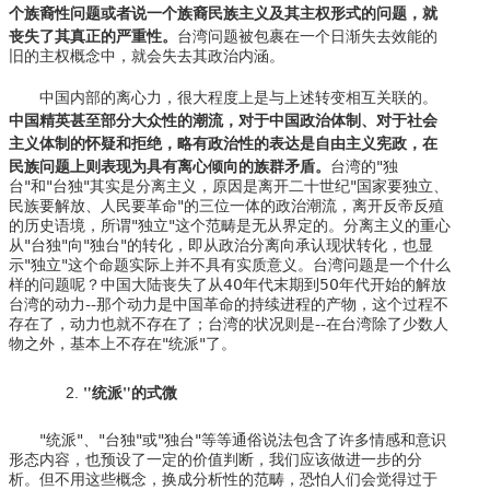
个族裔性问题或者说一个族裔民族主义及其主权形式的问题，就
丧失了其真正的严重性。
台湾问题被包裹在一个日渐失去效能的
旧的主权概念中，就会失去其政治内涵。
中国内部的离心力，很大程度上是与上述转变相互关联的。
中国精英甚至部分大众性的潮流，对于中国政治体制、对于社会
主义体制的怀疑和拒绝，略有政治性的表达是自由主义宪政，在
民族问题上则表现为具有离心倾向的族群矛盾。
台湾的"独
台"和"台独"其实是分离主义，原因是离开二十世纪"国家要独立、
民族要解放、人民要革命"的三位一体的政治潮流，离开反帝反殖
的历史语境，所谓"独立"这个范畴是无从界定的。分离主义的重心
从"台独"向"独台"的转化，即从政治分离向承认现状转化，也显
示"独立"这个命题实际上并不具有实质意义。台湾问题是一个什么
样的问题呢？中国大陆丧失了从40年代末期到50年代开始的解放
台湾的动力--那个动力是中国革命的持续进程的产物，这个过程不
存在了，动力也就不存在了；台湾的状况则是--在台湾除了少数人
物之外，基本上不存在"统派"了。
"统派"的式微
"统派"、"台独"或"独台"等等通俗说法包含了许多情感和意识
形态内容，也预设了一定的价值判断，我们应该做进一步的分
析。但不用这些概念，换成分析性的范畴，恐怕人们会觉得过于