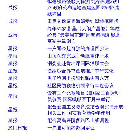
拟建铁路接驳交椅洲 北都区建2铁1
成报
路 政府公布运输基建蓝图3铁3路走
线揭盅
成报
田启文透露周海媚受红斑狼疮困扰
终年57岁 剧集《大闹广昌隆》等成
成报
经典 “最美周芷若”周海媚病逝 疑北
京家中晕倒亡
星报
一户通今起可预约办理回乡证
星报
山顶医院完成主动脉重建手术
星报
消委会赴肯出席国际消联大会
星报
澳娱综合办书画展推广中华文化
星报
男子堕网上投资诈骗失百六万
星报
社区民防联络机制举行年度会议
设有三个比赛项目 28国家三百运动
星报
员参赛 国际帆船赛下月中举行
配合爱国主义教育法结合澳实情开展
星报
相关工作 国安教育新学年使用
星报
配合离岛医院多路巴士线调整
澳门日报
一户通可预约办回乡证