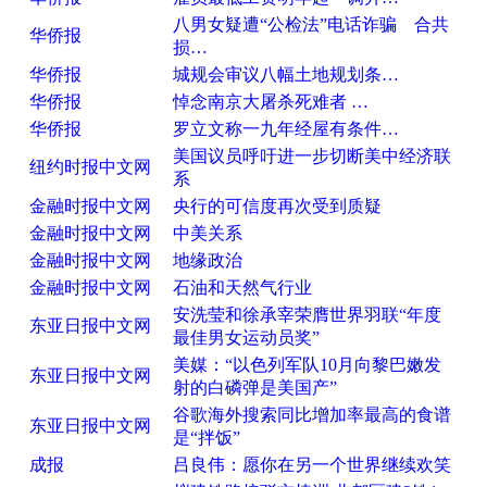
八男女疑遭“公检法”电话诈骗 合共
华侨报
损…
华侨报
城规会审议八幅土地规划条…
华侨报
悼念南京大屠杀死难者 …
华侨报
罗立文称一九年经屋有条件…
美国议员呼吁进一步切断美中经济联
纽约时报中文网
系
金融时报中文网
央行的可信度再次受到质疑
金融时报中文网
中美关系
金融时报中文网
地缘政治
金融时报中文网
石油和天然气行业
安洗莹和徐承宰荣膺世界羽联“年度
东亚日报中文网
最佳男女运动员奖”
美媒：“以色列军队10月向黎巴嫩发
东亚日报中文网
射的白磷弹是美国产”
谷歌海外搜索同比增加率最高的食谱
东亚日报中文网
是“拌饭”
成报
吕良伟：愿你在另一个世界继续欢笑