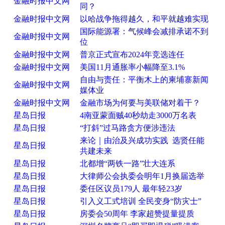
金融时报中文网
同？
金融时报中文网
以哈战争拖得越久，和平就越难实现
国际能源署：气候峰会减排承诺不到
金融时报中文网
位
金融时报中文网
普京正式宣布2024年竞选连任
金融时报中文网
美国11月通胀率小幅降至3.1%
自由与责任：平衡木上的柬埔寨新闻
金融时报中文网
媒体业
金融时报中文网
金融市场为何要与美联储对着干？
星岛日报
4南亚蒙面贼40秒劫走3000万名表
星岛日报
“打斜”过马路贪方便涉违法
来论｜由治及兴成功实践 选贤任能
星岛日报
共建未来
星岛日报
北都增“两铁一路”壮大连系
星岛日报
大律师公会执委会明年1月换届选举
星岛日报
委任区议员179人 最年轻23岁
星岛日报
引入义工式培训 全民变身“防灾士”
星岛日报
房委会50周年 李家超赞提量提质