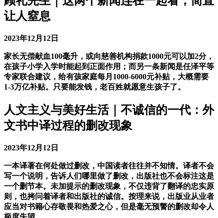
顾礼先生｜这两个新闻连在一起看，简直
让人窒息
2023年12月12日
家长无偿献血100毫升，或向慈善机构捐款1000元可以加2分，
在孩子小学入学时能起到正面作用；而另一条新闻是任泽平等
专家联合建议，给有孩家庭每月1000-6000元补贴，大概需要
1-3万亿补贴。只要能发钱，老百姓就愿意生孩子了。
人文主义与美好生活｜不诚信的一代：外
文书中译过程的删改现象
2023年12月12日
一本译著在何处做过删改，中国读者往往并不知情。译者不会
写一个说明，告诉人们哪里做了删改，出版社也不会标注这是
一个删节本。未加提示的删改现象，不仅违背了翻译的忠实原
则，也拷问着译者和出版社的诚信。按理来说，出版业从业者
应当对书籍心存敬畏和热爱之心，但是毫无预警的删改却令人
极度失望。