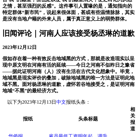
之情，甚至强烈的反感”。这件事引人置喙的是，通知指向的
特定群体“新市民”，说起来很体面，甚或有些温情脉脉，其实
是没有当地户籍的外来人员，属于真正意义上的弱势群体。
旧闻评论｜河南人应该接受杨丞琳的道歉
2023年12月12日
假如存在着一种有效反击地域黑的方式，那就是改造现实以呈
现中原文明在河南有活的延续——今日之河南不似昨日之豫省
——据此证明河南（人）没有生活在古代文化想象中。毕竟，
地域黑是现实评价的叠加，破除地域黑的唯一方法是证明此地
域不黑。面对杨丞琳的道歉，虚怀若谷地接受之，是证明河南
地域“不黑”的最经济方式。
以下为2023年12月13日
中文
报纸头条：
相
关
报纸
头条标题
报
道
华侨报
雇员最低工资明年起 调升…