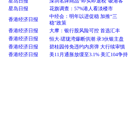
星岛日报
深圳名牌商品“即买即退税”吸港客
星岛日报
花旗调查：57%港人看淡楼市
中经会：明年以进促稳 加推“三
香港经济日报
稳”政策
香港经济日报
大摩：银行股风险可控 首选汇丰
香港经济日报
恒大‧珺珑湾爆断供潮 录3伙银主盘
香港经济日报
碧桂园传免违约内房弹 大行续审慎
香港经济日报
美11月通胀放缓至3.1% 美汇104争持