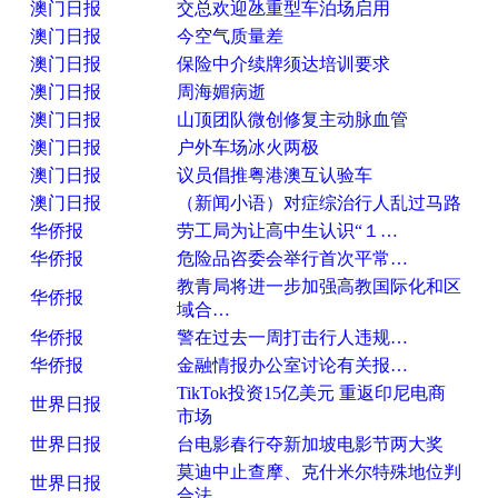
澳门日报
交总欢迎氹重型车泊场启用
澳门日报
今空气质量差
澳门日报
保险中介续牌须达培训要求
澳门日报
周海媚病逝
澳门日报
山顶团队微创修复主动脉血管
澳门日报
户外车场冰火两极
澳门日报
议员倡推粤港澳互认验车
澳门日报
（新闻小语）对症综治行人乱过马路
华侨报
劳工局为让高中生认识“１…
华侨报
危险品咨委会举行首次平常…
教青局将进一步加强高教国际化和区
华侨报
域合…
华侨报
警在过去一周打击行人违规…
华侨报
金融情报办公室讨论有关报…
TikTok投资15亿美元 重返印尼电商
世界日报
市场
世界日报
台电影春行夺新加坡电影节两大奖
莫迪中止查摩、克什米尔特殊地位判
世界日报
合法