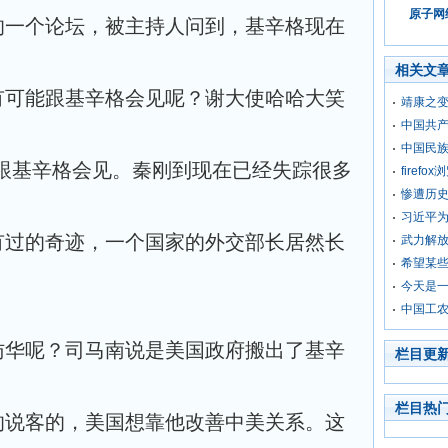
原子网络
的一个论坛，被主持人问到，基辛格现在
相关文
有可能跟基辛格会见呢？谢大使哈哈大笑
靖康之
中国共
中国民
面跟基辛格会见。秦刚到现在已经失踪很多
fire
惨遭历
习近平
有过的奇迹，一个国家的外交部长居然长
武力解
希望某
今天是
中国工
访华呢？司马南说是美国政府搬出了基辛
栏目更
栏目热
的说客的，美国想靠他改善中美关系。这