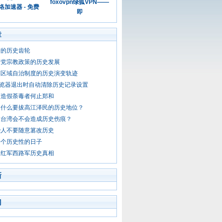
foxovpn绿狐VPN——
加速器 - 免费
即
章
变的历史齿轮
产党宗教政策的历史发展
族区域自治制度的历史演变轨迹
fox浏览器退出时自动清除历史记录设置
史造假荼毒者何止郑和
为什么要拔高江泽民的历史地位？
放台湾会不会造成历史伤痕？
些人不要随意篡改历史
一个历史性的日子
农红军西路军历史真相
新
门