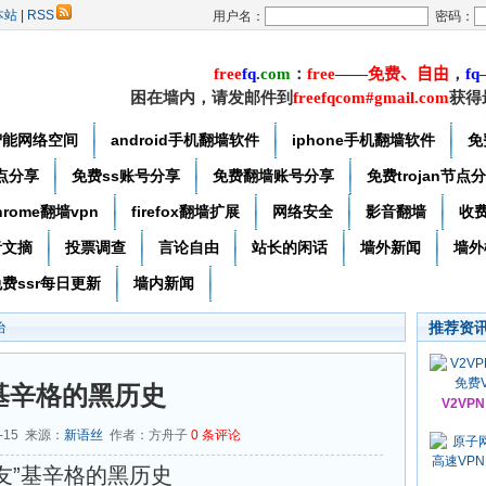
本站
|
RSS
用户名：
密码：
free
f
q
.
com
：
free
——
免费
、自由
，
f
q
困在墙内，请发邮件到
freefqcom#gmail.com
获得
智能网络空间
android手机翻墙软件
iphone手机翻墙软件
免
节点分享
免费ss账号分享
免费翻墙账号分享
免费trojan节点
hrome翻墙vpn
firefox翻墙扩展
网络安全
影音翻墙
收
者文摘
投票调查
言论自由
站长的闲话
墙外新闻
墙外
费ssr每日更新
墙内新闻
推荐资
治
基辛格的黑历史
V2VP
2-15 来源：
新语丝
作者：方舟子
0
条评论
友”基辛格的黑历史