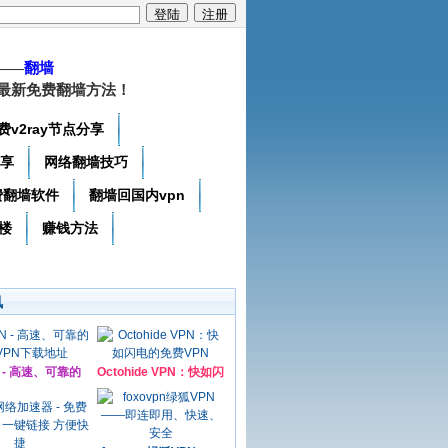
——
翻墙
最新免费翻墙方法！
费v2ray节点分享
分享
网络翻墙技巧
费翻墙软件
翻墙回国内vpn
楼
赚钱方法
讯
N - 高速、可靠的
Octohide VPN：快如闪