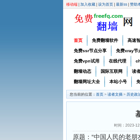
移动端
|
加入收藏
|
设为首页
|
最新ss
|
赞助
首页
免费翻墙软件
高速
免费ssr节点分享
免费xray
免费vpn试用
在线代理
c
翻墙动态
国际互联网
读
翻墙网址大全
本站小号
免
您当前的位置：
首页
>
读者文摘
>
历史政
时间：2023-1
原题：“中国人民的老朋