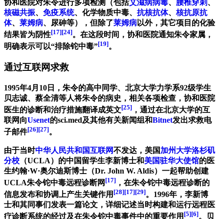
协和医院对朱令进行多项检测（包括
艾滋病病毒
、
腰椎穿刺
、
核磁共振
、
免疫系统
、化学物质中毒、
抗核抗体
、
核抗原抗
体
、
莱姆病
、尿砷等），但除了
莱姆病
以外，其它项目的化验
[17]
[24]
结果皆为阴性
。在这段时间，协和医院通知朱令家属，
[19]
明确表示可以“排除铊中毒”
。
通过互联网求救
1995年4月10日，朱令的高中同学、北京大学力学系92级学生
贝志诚、蔡全清等人将朱令的病史，相关各项检查，协和医院
[25]
医生的诊断和治疗措施翻译成英文
，通过在北京大学的互
联网向
Usenet
的sci.med及其他有关新闻组和
Bitnet
发出求救电
[26]
[27]
子邮件
。
由于当时
中华人民共和国互联网
不发达，美国
加州大学洛杉矶
分校
（UCLA）的中国留学生李新博士和
美国驻华大使馆
的医
生约翰·W·奥尔迪斯博士（Dr. John W. Aldis）一起帮助创建
[17]
UCLA朱令铊中毒远程诊断网
，在朱令铊中毒远程诊断的
[28]
[17]
[29]
信息发布和协调上产生关键作用
。1996年，李新博
士和其同事们发表一篇论文，详细记述当时构建和运行远程医
[5]
[6]
疗诊断系统的经过及在朱令铊中毒事件中的重要作用
。贝