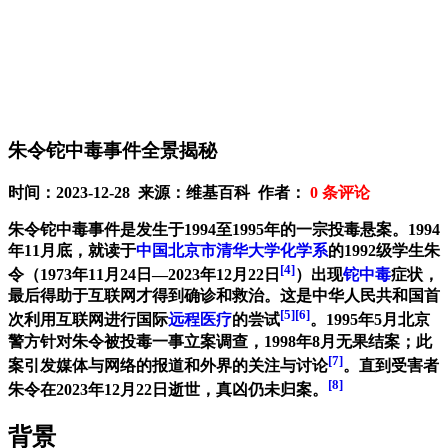
朱令铊中毒事件全景揭秘
时间：2023-12-28 来源：维基百科 作者：
0
条评论
朱令铊中毒事件
是发生于1994至1995年的一宗投毒悬案。1994
年11月底，就读于
中国
北京市
清华大学
化学系
的1992级学生
朱
[4]
令
（1973年11月24日—2023年12月22日
）出现
铊中毒
症状，
最后得助于互联网才得到确诊和救治。这是中华人民共和国首
[5]
[6]
次利用互联网进行国际
远程医疗
的尝试
。1995年5月北京
警方针对朱令被投毒一事立案调查，1998年8月无果结案；此
[7]
案引发媒体与网络的报道和外界的关注与讨论
。直到受害者
[8]
朱令在2023年12月22日逝世，真凶仍未归案。
背景