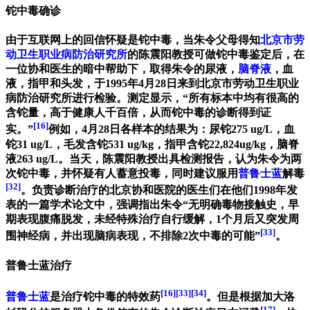
铊中毒确诊
由于互联网上的回信怀疑是铊中毒，当朱令父母得知
北京市劳
动卫生职业病防治研究所
的陈震阳教授可做铊中毒鉴定后，在
一位协和医生的暗中帮助下，取得朱令的尿液，
脑脊液
，血
液，指甲和头发，于1995年4月28日来到北京市劳动卫生职业
病防治研究所进行检验。测定显示，“所有标本中均有很高的
含铊量，高于健康人千百倍，从而铊中毒的诊断得到证
[16]
实。”
例如，4月28日各样本的结果为：尿铊275 ug/L，血
铊31 ug/L，毛发含铊531 ug/kg，指甲含铊22,824ug/kg，脑脊
液263 ug/L。当天，陈震阳教授出具检测报告，认为朱令为两
次铊中毒，并怀疑有人蓄意投毒，同时建议服用
普鲁士蓝
解毒
[32]
。负责诊断治疗的北京协和医院的医生们在他们1998年发
表的一篇学术论文中，强调指出朱令“无明确毒物接触史，早
期表现腹痛脱发，未经特殊治疗自行缓解，1个月后又突发周
[33]
围神经病，并出现脑病表现，不排除2次中毒的可能”
。
普鲁士蓝治疗
[16]
[33]
[34]
普鲁士蓝
是治疗铊中毒的特效药
。但是根据加大洛
[17]