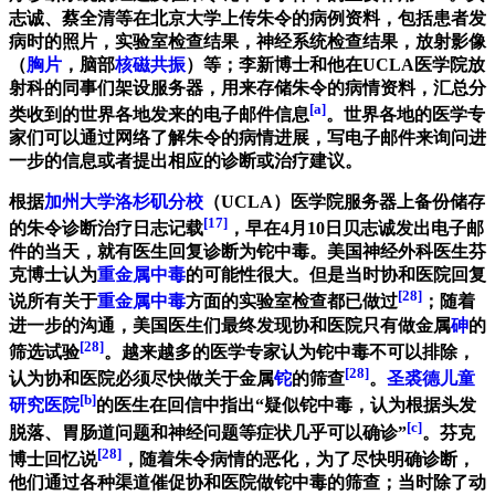
志诚、蔡全清等在北京大学上传朱令的病例资料，包括患者发
病时的照片，实验室检查结果，神经系统检查结果，放射影像
（
胸片
，脑部
核磁共振
）等；李新博士和他在UCLA医学院放
射科的同事们架设服务器，用来存储朱令的病情资料，汇总分
[a]
类收到的世界各地发来的电子邮件信息
。世界各地的医学专
家们可以通过网络了解朱令的病情进展，写电子邮件来询问进
一步的信息或者提出相应的诊断或治疗建议。
根据
加州大学洛杉矶分校
（UCLA）医学院服务器上备份储存
[17]
的朱令诊断治疗日志记载
，早在4月10日贝志诚发出电子邮
件的当天，就有医生回复诊断为铊中毒。美国神经外科医生芬
克博士认为
重金属中毒
的可能性很大。但是当时协和医院回复
[28]
说所有关于
重金属中毒
方面的实验室检查都已做过
；随着
进一步的沟通，美国医生们最终发现协和医院只有做金属
砷
的
[28]
筛选试验
。越来越多的医学专家认为铊中毒不可以排除，
[28]
认为协和医院必须尽快做关于金属
铊
的筛查
。
圣裘德儿童
[b]
研究医院
的医生在回信中指出“疑似铊中毒，认为根据头发
[c]
脱落、胃肠道问题和神经问题等症状几乎可以确诊”
。芬克
[28]
博士回忆说
，随着朱令病情的恶化，为了尽快明确诊断，
他们通过各种渠道催促协和医院做铊中毒的筛查；当时除了动