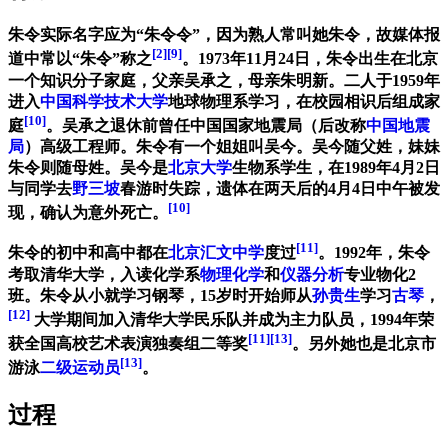
朱令实际名字应为“朱令令”，因为熟人常叫她朱令，故媒体报
[2]
[9]
道中常以“朱令”称之
。1973年11月24日，朱令出生在北京
一个知识分子家庭，父亲吴承之，母亲朱明新。二人于1959年
进入
中国科学技术大学
地球物理系学习，在校园相识后组成家
[10]
庭
。吴承之退休前曾任中国国家地震局（后改称
中国地震
局
）高级工程师。朱令有一个姐姐叫吴今。吴今随父姓，妹妹
朱令则随母姓。吴今是
北京大学
生物系学生，在1989年4月2日
与同学去
野三坡
春游时失踪，遗体在两天后的4月4日中午被发
[10]
现，确认为意外死亡。
[11]
朱令的初中和高中都在
北京汇文中学
度过
。1992年，朱令
考取清华大学，入读化学系
物理化学
和
仪器分析
专业物化2
班。朱令从小就学习钢琴，15岁时开始师从
孙贵生
学习
古琴
，
[12]
大学期间加入清华大学民乐队并成为主力队员，1994年荣
[11]
[13]
获全国高校艺术表演独奏组二等奖
。另外她也是北京市
[13]
游泳
二级运动员
。
过程