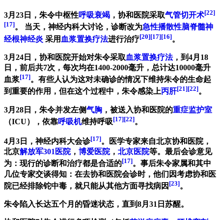
[22]
3月23日，朱令中枢性
呼吸衰竭
，协和医院采取
气管切开术
[17]
。 当天，神经内科大讨论，诊断改为
急性播散性脑脊髓神
[20]
[17]
[16]
经根神经炎
采用
血浆置换疗法
进行治疗
。
3月24日，协和医院开始对朱令采取
血浆置换疗法
，到4月18
日，前后共7次，每次均在1400-2000毫升，总计达10000毫升
[17]
血浆
。有些人认为这对未确诊的情况下维持朱令的生命起
[21]
[22]
到重要的作用，但在这个过程中，朱令感染上
丙肝
。
3月28日，朱令并发左侧
气胸
，被送入协和医院的
重症监护室
[17]
[22]
（ICU），依靠
呼吸机
维持呼吸
。
[17]
4月3日，神经内科大会诊
。医学专家来自北京协和医院，
北京
解放军301医院
，
博爱医院
，
北京医院
等。最后会诊意见
[17]
为：现行的诊断和治疗都是合适的
。事后朱令家属和其中
几位专家交谈得知：在去协和医院会诊时，他们因考虑协和医
[23]
院已经排除铊中毒，就只能从其他方面寻找病因
。
朱令陷入长达五个月的昏迷状态，直到8月31日苏醒。