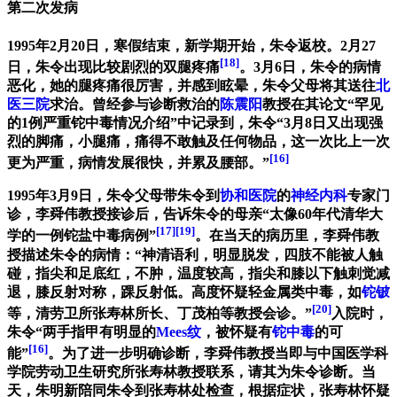
第二次发病
1995年2月20日，寒假结束，新学期开始，朱令返校。2月27
[18]
日，朱令出现比较剧烈的双腿疼痛
。3月6日，朱令的病情
恶化，她的腿疼痛很厉害，并感到眩晕，朱令父母将其送往
北
医三院
求治。曾经参与诊断救治的
陈震阳
教授在其论文“罕见
的1例严重铊中毒情况介绍”中记录到，朱令“3月8日又出现强
烈的脚痛，小腿痛，痛得不敢触及任何物品，这一次比上一次
[16]
更为严重，病情发展很快，并累及腰部。”
1995年3月9日，朱令父母带朱令到
协和医院
的
神经内科
专家门
诊，李舜伟教授接诊后，告诉朱令的母亲“太像60年代清华大
[17]
[19]
学的一例铊盐中毒病例”
。在当天的病历里，李舜伟教
授描述朱令的病情：“神清语利，明显脱发，四肢不能被人触
碰，指尖和足底红，不肿，温度较高，指尖和膝以下触刺觉减
退，膝反射对称，踝反射低。高度怀疑轻金属类中毒，如
铊
铍
[20]
等，清劳卫所张寿林所长、丁茂柏等教授会诊。”
入院时，
朱令“两手指甲有明显的
Mees纹
，被怀疑有
铊中毒
的可
[16]
能”
。为了进一步明确诊断，李舜伟教授当即与中国医学科
学院劳动卫生研究所张寿林教授联系，请其为朱令诊断。当
天，朱明新陪同朱令到张寿林处检查，根据症状，张寿林怀疑