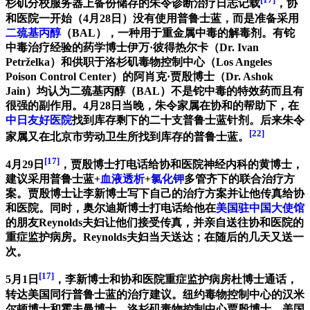
杉矶分校服务器上备份储存的朱令诊断治疗日志记载
，协
和医院一开始（4月28日）没有使用普鲁士蓝，而是准备采用
二巯基丙醇
（BAL），一种用于重金属中毒的解毒剂。有铊
中毒治疗经验的药学博士伊万·彼得热尔卡（Dr. Ivan
Petrželka）和供职于洛杉矶毒物控制中心（Los Angeles
Poison Control Center）的阿肖克·贾殷博士（Dr. Ashok
Jain）均认为二巯基丙醇（BAL）不是铊中毒的特效药而且有
很强的副作用。4月28日当晚，朱令家属在协和的帮助下，在
中日友好医院
找到库存剩下的二十支普鲁士蓝针剂。后来朱令
[22]
家属又在北京市劳动卫生所找到库存的普鲁士蓝。
[17]
4月29日
，贾殷博士打电话给协和医院神经内科的黄博士，
建议采用普鲁士蓝+
血液透析
+
氯化钾
多管齐下的联合治疗方
案。贾殷博士让李新博士写下自己的治疗方案并让他传真给协
和医院。同时，奥尔迪斯博士打电话给他在
美国驻中国大使馆
的朋友Reynolds夫妇让他们接受传真，并亲自送往协和医院的
重症监护病房。Reynolds夫妇当天送达；在随后的几天又送一
次。
[17]
5月1日
，李新博士和协和医院重症监护病房杜博士通话，
转达美国同行普鲁士蓝的治疗建议。纽约毒物控制中心的汉米
尔顿博士和霍夫曼博士、洛杉矶毒物控制中心贾殷博士、美国