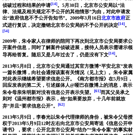
[14]
侦破过程和结果的申请
。5月30日，北京市公安局以“法
律、法规及相关规定不予公开的其他情形”为由，对此申请发
出“政府信息不予公开告知书”。2009年3月16日
北京市政府
正
[14]
式进行复议，决定撤销北京市公安局的不予公开的决定
。
[54]
2009年，朱令家人在律师的陪同下再次到北京市公安局要求公
开案件信息，同时了解案件侦破进展，接待人员表示需请示领
[14]
导再给答复。随后又是几年过去了，仍是没有下文
。
2013年5月8日，北京市公安局通过其官方微博“平安北京”发表
一篇长微博，向社会通报该案有关情况（见上文）。朱令家属
对此表示继续希望要求信息公开。《南方都市报》在5月9日，
回应发表的第二天，引述媒体人@哑巴在微博上的消息，表示
[61]
朱令母亲朱明新对没有信息公开表示失望。
而其父吴承之
则对《温州都市报》表示，他“如果要放弃，十几年前就放
[62]
弃”并且“要求信息公开”。
2013年5月9日，李春光以朱令代理律师的身份，被朱令父母授
权于2013年5月9日12时左右向北京市公安局寄送《信息公开申
请书》，要求：公开北京市公安局“结办”“朱令令案”的事实材