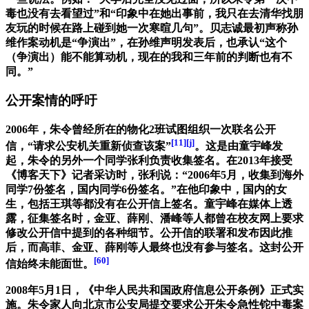
毒也没有去看望过”和“印象中在她出事前，我只在去清华找朋
友玩的时候在路上碰到她一次寒暄几句”。贝志诚最初声称孙
维作案动机是“争演出”，在孙维声明发表后，也承认“这个
（争演出）能不能算动机，现在的我和三年前的判断也有不
同。”
公开案情的呼吁
2006年，朱令曾经所在的物化2班试图组织一次联名公开
[11]
[j]
信，“请求公安机关重新侦查该案”
。这是由童宇峰发
起，朱令的另外一个同学张利负责收集签名。在2013年接受
《博客天下》记者采访时，张利说：“2006年5月，收集到海外
同学7份签名，国内同学6份签名。”在他印象中，国内的女
生，包括王琪等都没有在公开信上签名。童宇峰在媒体上透
露，征集签名时，金亚、薛刚、潘峰等人都曾在校友网上要求
修改公开信中提到的各种细节。公开信的联署和发布因此推
后，而高菲、金亚、薛刚等人最终也没有参与签名。这封公开
[60]
信始终未能面世。
2008年5月1日，《中华人民共和国政府信息公开条例》正式实
施。朱令家人向北京市公安局提交要求公开朱令急性铊中毒案