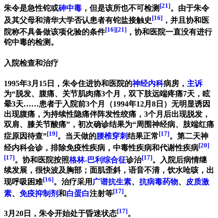
[21]
朱令是急性铊或
砷中毒
，但是该所也不可检测
。由于朱令
[16]
及其父母和清华大学否认患者有铊盐接触史
，并且协和医
[16]
[21]
院称不具备做该项化验的条件
，协和医院一直没有进行
铊中毒的检测。
入院检查和治疗
1995年3月15日，朱令住进协和医院的
神经内科
病房，
主诉
为“脱发、腹痛、关节肌肉痛3个月，双下肢远端疼痛7天，眩
晕3天……患者于入院前3个月（1994年12月8日）无明显诱因
出现腹痛，为持续性隐痛伴阵发性绞痛，3个月后出现脱发，
双肩、膝关节酸痛”，初次确诊结果为“周围神经病、肢端红痛
[19]
[17]
症原因待查”
。当天做的
腰椎穿刺
结果正常
。第二天神
[20]
经内科会诊，排除免疫性疾病，中毒性疾病和代谢性疾病
[17]
[17]
。协和医院按照
格林-巴利综合征
诊治
。入院后病情继
续发展，很快波及胸部；面肌歪斜，语音不清，饮水呛咳，出
[16]
现呼吸困难
。治疗采用
广谱抗生素
、
抗病毒药物
、
皮质激
[17]
素
、
免疫抑制剂
和
白蛋白
注射等
。
[17]
3月20日，朱令开始处于昏迷状态
。