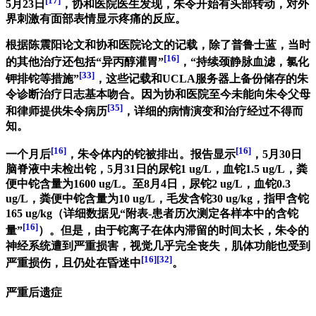
[17]
5月23日
，协和医院医生发现，朱令开始有头部转动，对外
界刺激有面部表情显示疼痛的反应。
根据陈震阳论文和协和医院论文的记载，除了普鲁士蓝，当时
[16]
的其他治疗还包括“异丙醇灌胃”
，“持续颈静脉血滤，氯化
[33]
钾排铊等措施”
，这些记载和UCLA服务器上备份储存的朱
令诊断治疗日志基本吻合。因为协和医院至今未能向朱令父母
[35]
和律师提供朱令病历
，详细的病情演变和治疗经过不得而
知。
[16]
[16]
一个月后
，朱令体内的铊被排出。报告显示
，5月30日
脑脊液中未检出铊，5月31日的尿铊1 ug/L，血铊1.5 ug/L，粪
便中铊含量为1600 ug/L。至8月4日，尿铊2 ug/L，血铊0.3
ug/L，粪便中铊含量为10 ug/L，毛发含铊30 ug/kg，指甲含铊
165 ug/kg（详细数据见“附表-患者历次测定各样本中的含铊
[16]
量”
）。但是，由于铊离子在体内滞留的时间太长，朱令的
神经系统遭到严重损害，视觉几乎完全丧失，肌体功能也受到
[16]
[32]
严重损伤，且仍处在昏迷中
。
严重后遗症