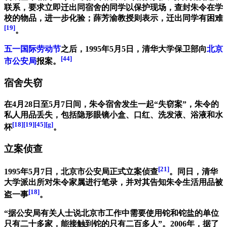
联系，要求立即迁出同宿舍的同学以保护现场，查封朱令在学
校的物品，进一步化验；薛芳渝教授则表示，迁出同学有困难
[19]
。
五一国际劳动节
之后，1995年5月5日，清华大学保卫部向
北京
[44]
市公安局
报案。
宿舍失窃
在4月28日至5月7日间，朱令宿舍发生一起“失窃案”，朱令的
私人用品丢失，包括隐形眼镜小盒、口红、洗发液、浴液和水
[18]
[19]
[45]
[g]
杯
。
立案侦查
[21]
1995年5月7日，北京市公安局正式立案侦查
。同日，清华
大学派出所对朱令家属进行笔录，并对其告知朱令生活用品被
[18]
盗一事
。
“据公安局有关人士说北京市工作中需要使用铊和铊盐的单位
只有二十多家，能接触到铊的只有二百多人”。2006年，据了