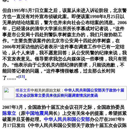
但自1995年5月7日立案之后，该案从未进入诉讼阶段，北京警
方也一直没有对外宣布侦破此案。即便该案1998年8月25日以
无果的结论结案后，警方也并未向社会公布结案的消息。2006
年，已经退休的清华大学派出所所长李慕成对记者说，“这件
事是市公安局十四处刑警队李树森主办的，我们只做协助工
作。”主要负责该案件的北京市公安局十四处的李树森，在
2006年对采访他的记者表示“这件事在调查工作中已有一定结
论，从个人来讲，我不愿意回答；从公安民警的纪律来说，我
不宜发表意见。领导要求我怎么向媒体说一些事情，我只有照
办。”他表示由于公安机关内部纪律的要求，只能说抱歉，不
能回答记者的问题，“这件事情很敏感，过去那么长时间
[13]
了……”
。
维基文库
中相关的原始文献：
中华人民共和国公安部关于政协十届
五次会议陈章立委员来信反映问题调查情况的复函
2007年3月，全国政协十届五次会议召开之际，全国政协委员
陈章立
（原
中国地震局
局长）上交有关朱令的提案，希望抓紧
破案并且妥善处理。
中华人民共和国公安部
办公厅在2007年9
月17日发出《中华人民共和国公安部关于政协十届五次会议陈