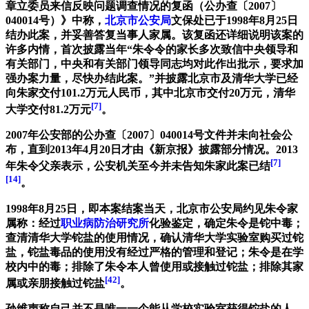
章立委员来信反映问题调查情况的复函（公办查〔2007〕
040014号）》中称，
北京市公安局
文保处已于1998年8月25日
结办此案，并妥善答复当事人家属。该复函还详细说明该案的
许多内情，首次披露当年“朱令令的家长多次致信中央领导和
有关部门，中央和有关部门领导同志均对此作出批示，要求加
强办案力量，尽快办结此案。”并披露北京市及清华大学已经
向朱家交付101.2万元人民币，其中北京市交付20万元，清华
[7]
大学交付81.2万元
。
2007年公安部的公办查〔2007〕040014号文件并未向社会公
布，直到2013年4月20日才由《新京报》披露部分情况。2013
[7]
年朱令父亲表示，公安机关至今并未告知朱家此案已结
[14]
。
1998年8月25日，即本案结案当天，北京市公安局约见朱令家
属称：经过
职业病防治研究所
化验鉴定，确定朱令是铊中毒；
查清清华大学铊盐的使用情况，确认清华大学实验室购买过铊
盐，铊盐毒品的使用没有经过严格的管理和登记；朱令是在学
校内中的毒；排除了朱令本人曾使用或接触过铊盐；排除其家
[42]
属或亲朋接触过铊盐
。
孙维声称自己并不是唯一一个能从学校实验室获得铊盐的人。