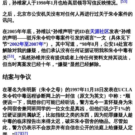
[53]
后，孙维家人于1998年1月也给高层领导写信反映情况。
之后，北京市公安机关没有对任何人再进行过关于朱令案件的
讯问。
在2005年年底，孙维以“孙维声明”的ID在
天涯社区
发表“孙维
的声明——驳斥朱令铊中毒案件引发的谣言”一文（具体见下
节“
2002年至2007年
”）。其中写道，“98年8月，公安14处宣布
解除对我的嫌疑，他们承认没有任何证据证明我和朱令中毒有
[53]
关
。”虽然孙维并没有提供或者上传任何资料支持其说法，
但当时离案发已经十年，“嫌疑”显然已经解除。
结案与争议
在署名为朱明新（朱令之母）的1997年11月18日发表在UCLA
朱令铊中毒远程诊断网上的一封信（原文为英文）中称：“顺
便说一下，我想你们可能已经听说，警方迄今一直怀疑身为朱
令同宿舍兼同班同学的一位女生是真凶，但他们说少于1%的
过硬证据尚属缺乏，比如指纹之类的东西，因为犯罪嫌疑人趁
中毒的临床报告出来得太迟，破坏朱令宿舍的物品。尽管如
此，警方仍表示不会放弃并有自信在公开的法庭上给嫌疑人定
[17]
[57]
罪。”