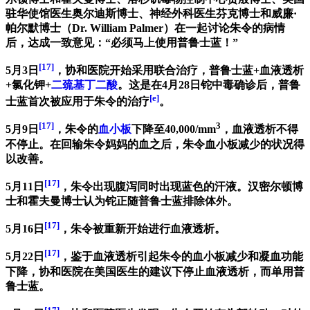
驻华使馆医生奥尔迪斯博士、神经外科医生芬克博士和威廉·
帕尔默博士（Dr. William Palmer）在一起讨论朱令的病情
后，达成一致意见：“必须马上使用普鲁士蓝！”
[17]
5月3日
，协和医院开始采用联合治疗，普鲁士蓝+血液透析
+氯化钾+
二巯基丁二酸
。这是在4月28日铊中毒确诊后，普鲁
[e]
士蓝首次被应用于朱令的治疗
。
[17]
3
5月9日
，朱令的
血小板
下降至40,000/mm
，血液透析不得
不停止。在回输朱令妈妈的血之后，朱令血小板减少的状况得
以改善。
[17]
5月11日
，朱令出现腹泻同时出现蓝色的汗液。汉密尔顿博
士和霍夫曼博士认为铊正随普鲁士蓝排除体外。
[17]
5月16日
，朱令被重新开始进行血液透析。
[17]
5月22日
，鉴于血液透析引起朱令的血小板减少和凝血功能
下降，协和医院在美国医生的建议下停止血液透析，而单用普
鲁士蓝。