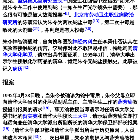
意见。
圣裘德儿童研究医院
的医生在回信中还指出“如果不
是朱令在工作中使用到铊（一如在生产光学镜头中需要），那
[f]
么很有可能是被人故意投毒”
。
北京市劳动卫生职业病防治
[13]
研究所
的陈震阳认为朱令为两次铊盐中毒
，第二次中毒是
[21]
[36]
致死的大剂量
，并判定是有人投毒
。
朱令神智清醒时，曾向协和医院
神经内科
主任李舜伟否认其在
实验室接触铊的传言。李舜伟对此不敢轻易相信，特地询问
清
华大学化学系
，请求出具书面证明。1995年3月，清华大学出
示学生接触化学药品的清单，肯定朱令无铊盐接触史。此事被
[42]
记入
病历
。
报案
1995年4月28日晚，当朱令被确诊为铊中毒后，朱令父母立即
向清华大学当时的化学系副系主任、主管学生工作的
薛芳渝
教
[19]
授提出报案的请求
。薛芳渝教授当即请示时任清华大学党
委书记的
贺美英
和清华大学校长
王大中
，请示后薛芳渝立即打
电话向兼任清华大学派出所副所长的清华大学保卫部部长报案
[19]
（清华大学保卫部和清华大学派出所由于历史原因，人员
[43]
构成基本相同
）。次日早晨，朱令的舅妈又与薛芳渝教授