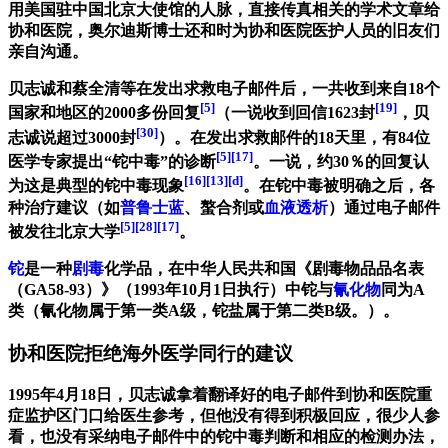
用美国驻中国北京大使馆的人脉，直接传真相关的学术文章给
协和医院，奥尔迪斯博士还和时为协和医院医护人员的旧友们
亲自沟通。
贝志诚和蔡全清等在发出求救电子邮件后，一共收到来自18个
[5]
[19]
国家和地区的2000多份回复
（一说收到回信1623封
，贝
[30]
志诚说超过3000封
）。在发出求救邮件的18天里，有84位
[5]
[17]
医学专家提出“铊中毒”的诊断
。一说，约30％的回复认
[16]
[13]
[d]
为这是典型的铊中毒现象
。在铊中毒被明确之后，各
种治疗建议（如
普鲁士蓝
、螯合剂或
血液透析
）通过电子邮件
[5]
[28]
[17]
被发往北京大学
。
铊
是一种
剧毒
化学品，在中华人民共和国《剧毒物品品名表
（GA58-93）》（1993年10月1日执行）中铊与
氰化物
同为A
类（氰化物属于第一类A级，铊盐属于第二类B级。）。
协和医院拒绝海外医学同行的建议
1995年4月18日，贝志诚拿着翻译好的电子邮件到协和医院重
症监护区门口给医生参考，但他没有得到积极回应，很少人参
看，也没有采纳电子邮件中的铊中毒判断和相应的检测办法，