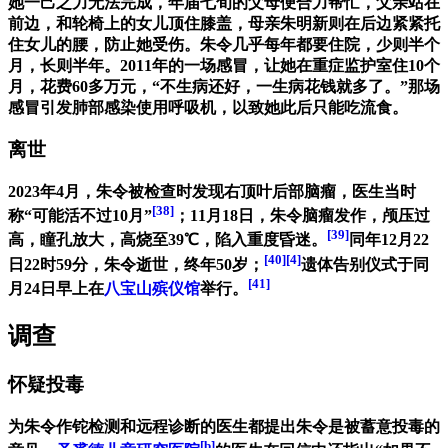
她一己之力无法完成，年届七旬的父母便合力帮忙，父亲站在
前边，和轮椅上的女儿顶住膝盖，母亲朱明新则在后边紧紧托
住女儿的腰，防止她受伤。朱令几乎每年都要住院，少则半个
月，长则半年。2011年的一场感冒，让她在重症监护室住10个
月，花费60多万元，“不生病还好，一生病花钱就多了。”那场
感冒引发肺部感染使用呼吸机，以致她此后只能吃流食。
离世
2023年4月，朱令被检查时发现右顶叶后部脑瘤，医生当时
[38]
称“可能活不过10月”
；11月18日，朱令脑瘤发作，颅压过
[39]
高，瞳孔放大，高烧至39℃，陷入重度昏迷。
同年12月22
[40]
[4]
日22时59分，朱令逝世，终年50岁；
遗体告别仪式于同
[41]
月24日早上在
八宝山殡仪馆
举行。
调查
怀疑投毒
为朱令作铊检测和远程诊断的医生都提出朱令是被蓄意投毒的
[b]