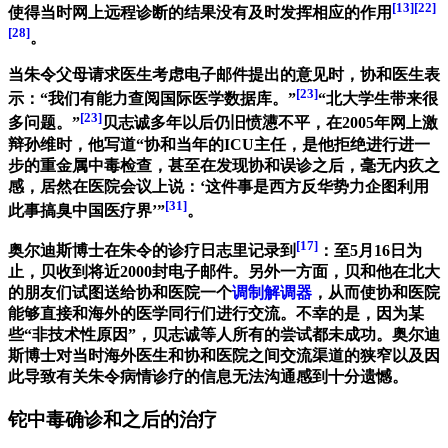
[13]
[22]
使得当时网上远程诊断的结果没有及时发挥相应的作用
[28]
。
当朱令父母请求医生考虑电子邮件提出的意见时，协和医生表
[23]
示：“我们有能力查阅国际医学数据库。”
“北大学生带来很
[23]
多问题。”
贝志诚多年以后仍旧愤懑不平，在2005年网上激
辩孙维时，他写道“协和当年的ICU主任，是他拒绝进行进一
步的重金属中毒检查，甚至在发现协和误诊之后，毫无内疚之
感，居然在医院会议上说：‘这件事是西方反华势力企图利用
[31]
此事搞臭中国医疗界’”
。
[17]
奥尔迪斯博士在朱令的诊疗日志里记录到
：至5月16日为
止，贝收到将近2000封电子邮件。另外一方面，贝和他在北大
的朋友们试图送给协和医院一个
调制解调器
，从而使协和医院
能够直接和海外的医学同行们进行交流。不幸的是，因为某
些“非技术性原因”，贝志诚等人所有的尝试都未成功。奥尔迪
斯博士对当时海外医生和协和医院之间交流渠道的狭窄以及因
此导致有关朱令病情诊疗的信息无法沟通感到十分遗憾。
铊中毒确诊和之后的治疗