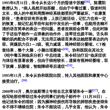
[16]
1995年8月31日，朱令从长达5个月的昏迷中苏醒
。陈震阳
教授认为，“病人虽然开始苏醒，但由于中毒过重，昏迷时间
太长，病人的中枢和周围神经系统都受到严重破坏。”在康复
阶段，“患者症状有所改善，上肢已能活动，记忆力也有一定
的恢复，能记忆起早些年如初中发生的一些事，也能用含糊不
清的语言简单的表达一些问题。患者发病前会弹琴，但此时除
了手还似乎能作一点弹奏的动作外，连琴弦也拨不响。舌头和
嘴的肌肉配合不协调，无法用正确语言来表达她想要表达的内
容。两腿肌力仅1～2级。视力减退，视神经部分萎缩。CT检
[16]
查结果，整个大脑，小脑出现萎缩”
。协和医院在其论文
《铊中毒五例临床分析》中总结道，朱令经治疗后“临床症状
与体征有显著改善，但由于病程较长，遗留有视神经萎缩，双
[33]
下肢瘫，肌萎缩，智能障碍等后遗症”
。
1995年11月，朱令从协和医院出院，转入其他医院和康复中心
[36]
接受治疗。
[17]
2000年10月，奥尔迪斯博士专程去北京看望朱令一家
。在
他写给那些帮助过朱令的同事们的电子邮件中（11月30日），
他记述朱令的现状：因为膈神经损伤而导致的肺部疾患使得朱
令不得不继续住院；朱令不能说话，几乎全盲。他认为，朱令