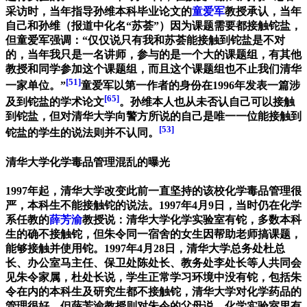
采访时，当年指导孙维本科毕业论文的
童爱军
教授承认，当年
自己和孙维（报道中化名“苏荟”）因为课题需要都接触铊盐，
但童爱军强调：“仅仅说只有我和苏荟能接触到铊盐是不对
的，当年我只是一名讲师，参与的是一个大的课题组，有其他
教授和同学参加这个课题组，而且这个课题组也不止我们清华
[51]
一家单位。”
童爱军以第一作者的身份在1996年发表一篇涉
[65]
及到铊盐的学术论文
。孙维本人也从未否认自己可以接触
到铊盐，但对清华大学向警方所说的自己是唯一一位能接触到
[53]
铊盐的学生的说法则并不认同。
清华大学化学毒品管理混乱的曝光
1997年起，清华大学改变此前一直坚持的该校化学毒品管理很
严，本科生不能接触铊的说法。1997年4月9日，当时仍在化学
系任教的
薛芳渝
教授说：清华大学化学实验室有铊，多数本科
生的确不接触铊，但朱令同一宿舍的女生因帮助老师搞课题，
能够接触并使用铊。1997年4月28日，清华大学总务处杜总
长、办公室马主任、保卫处陈处长、教务处李处长等人共同会
见朱令家属，杜处长说，学生正常学习环境中没有铊，包括朱
令在内的本科生及研究生都不接触铊，清华大学对化学药品的
管理很好。但薛芳渝教授则对朱令的父母说，化学实验室里有