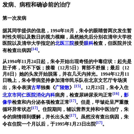
发病、病程和确诊前的治疗
第一次发病
据其同学提供的信息，1994年10月，朱令的眼睛曾两次发生暂
时性失明以及数日的视力模糊，虽然她先后分别在清华大学校
医院以及清华大学指定的
北医三院
接受
眼科
检查，但医院并没
[14]
有检查出病因
。
从1994年11月24日起，朱令开始出现奇怪的中毒症状：起先是
肚子疼，吃不下饭；接着（12月5日）胃部不舒服；最后（12
月8日）她的头发开始脱落，并在几天内掉光。1994年12月11
日晚上，朱令带病坚持参加清华民乐队在北京文艺厅专场演
[15]
出，朱令表演
古琴
独奏《
广陵散
》
。12月23日，朱令入住
[16]
北京市同仁医院
消化内科
病房，检查尿砷尿汞均正常
，
影
[17]
像学
检查和内分泌各项检查正常
。但是，甲皱处呈严重微
[17]
循环异常状态
。住院期间，辅以营养支持和中医治疗，朱
[17]
令的病情得到缓解，并长出头发
。虽然没有查出病因，朱
[17]
令在住院一个月以后，于1995年1月23日出院
。