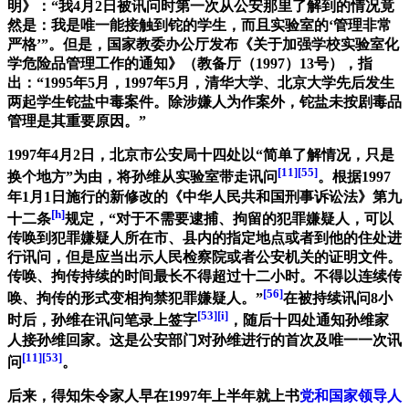
明》：“我4月2日被讯问时第一次从公安那里了解到的情况竟
然是：我是唯一能接触到铊的学生，而且实验室的‘管理非常
严格’”。但是，国家教委办公厅发布《关于加强学校实验室化
学危险品管理工作的通知》（教备厅（1997）13号），指
出：“1995年5月，1997年5月，清华大学、北京大学先后发生
两起学生铊盐中毒案件。除涉嫌人为作案外，铊盐未按剧毒品
管理是其重要原因。”
1997年4月2日，北京市公安局十四处以“简单了解情况，只是
[11]
[55]
换个地方”为由，将孙维从实验室带走讯问
。根据1997
年1月1日施行的新修改的《中华人民共和国刑事诉讼法》第九
[h]
十二条
规定，“对于不需要逮捕、拘留的犯罪嫌疑人，可以
传唤到犯罪嫌疑人所在市、县内的指定地点或者到他的住处进
行讯问，但是应当出示人民检察院或者公安机关的证明文件。
传唤、拘传持续的时间最长不得超过十二小时。不得以连续传
[56]
唤、拘传的形式变相拘禁犯罪嫌疑人。”
在被持续讯问8小
[53]
[i]
时后，孙维在讯问笔录上签字
，随后十四处通知孙维家
人接孙维回家。这是公安部门对孙维进行的首次及唯一一次讯
[11]
[53]
问
。
后来，得知朱令家人早在1997年上半年就上书
党和国家领导人