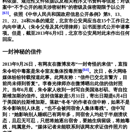
料依据、规范性文件依据以及相关程序文书资料等信息；对该
案中“不予公开的相关涉密材料”的密级及保密期限予以公开
[63]
。依照《中华人民共和国政府信息公开条例》第9、13、
21、22、24和26条的规定，北京市公安局应当在15个工作日之
内向申请人（朱令父母及其代理律师）以书面形式公开申请事
项。但是，截至2013年6月9日，北京市公安局对此未作出任何
回应。
一封神秘的信件
2013年9月26日，有网友在微博发布“一封奇怪的来信”，直指
[64]
朱令铊中毒案是朱令室友集体投毒所致
。次日，各大网络
媒体纷纷转载报道此事。此网友称：“信件已交北京警方，目
前尚未得到答复”。李春光律师亦在微博晒出此信的信封照
片。当年6月底，朱令家人收到一封写自美国洛杉矶、寄自拉
斯维加斯的信件。这封信落款是5月31日，寄出日期是6月4日
于美国的拉斯维加斯。落款“冬冬”的作者在信中称，如果不是
朱令影响别人休息，“也不会被同宿舍人集体毒残”。信中写
到：“她影响别人睡眠已有两年多，同宿舍人均处于半崩溃状
态，且忍无可忍，只想将她逐出宿舍，要她生病留级，将她毒
残，纯属意外。”媒体记者未能联系到该网友求证信件照片的