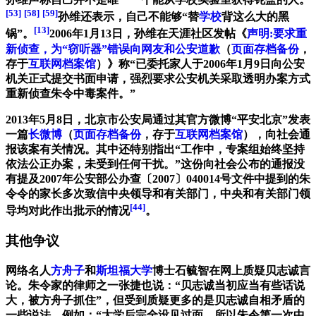
[53]
[58]
[59]
孙维还表示，自己不能够“替
学校
背这么大的黑
[13]
锅”。
2006年1月13日，孙维在天涯社区发帖《
声明:要求重
新侦查，为“窃听器”错误向网友和公安道歉
（
页面存档备份
，
存于
互联网档案馆
）》称“已委托家人于2006年1月9日向公安
机关正式提交书面申请，强烈要求公安机关采取透明办案方式
重新侦查朱令中毒案件。”
2013年5月8日，北京市公安局通过其官方微博“平安北京”发表
一篇
长微博
（
页面存档备份
，存于
互联网档案馆
），向社会通
报该案有关情况。其中还特别指出“工作中，专案组始终坚持
依法公正办案，未受到任何干扰。”这份向社会公布的通报没
有提及2007年公安部公办查〔2007〕040014号文件中提到的朱
令令的家长多次致信中央领导和有关部门，中央和有关部门领
[44]
导均对此作出批示的情况
。
其他争议
网络名人
方舟子
和
斯坦福大学
博士石毓智在网上质疑贝志诚言
论。朱令家的律师之一张捷也说：“贝志诚当初应当有些话说
大，被方舟子抓住”，但受到质疑更多的是贝志诚自相矛盾的
一些说法。例如：“大学后完全没见过面，所以朱令第一次中