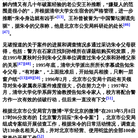
解内情又有几十年破案经验的老公安王补推断，“嫌疑人的范
围是很小的”，并根据清华大学女生宿舍的严格管理，进一步
[13]
推断“朱令身边就有凶手”
。王补曾被誉为“中国警坛测谎先
[46]
驱”，据朱令的父亲称，他是北京市公安局科研处的处长
[47]
。
见诸报道的关于案件的进展和调查情况多通过采访朱令父母获
得，包括：警方在石家庄找到孙维所在课题组购买铊发票，并
在1995年夏秋时分到朱令父亲单位调查过朱令父亲和孙维父亲
[47]
[48]
的关系
；1995年底，清华大学派出所所长李慕成告知朱
令父母，“有对象”，“上面批准后，开始短兵相接，只剩一层
[13]
[49]
[50]
窗户纸”
；1996年2月，北京市公安局十四处有关领
导对朱令家属表示案件难度很大，仍在努力之中；1997年2
月，清华大学化学系薛芳渝教授告知朱令家人，校方将配合警
[51]
方作一次有效的侦破行动，但后来一直没有下文
。
根据北京市公安局官方微博“平安北京的微博”在2013年5月8日
17时06分发布的【北京警方回应“朱令令案”】，北京市公安局
组成专案组开展侦查工作，根据朱令的日常活动情况，调查走
访130余名相关人员，并对北京市经营、使用铊盐的全部100余
[52]