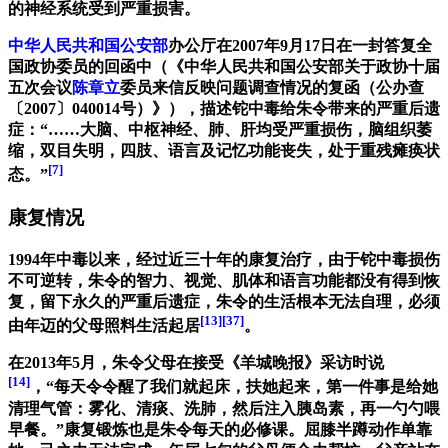
的神经系统受到严重损害。
中华人民共和国公安部
办公厅在2007年9月17日在一封答复全
国政协委员的回函中（《中华人民共和国公安部关于政协十届
五次会议
陈章立
委员来信反映问题调查情况的复函（公办查
〔2007〕040014号）》），描述铊中毒给朱令带来的严重后遗
症：“……大脑、中枢神经、肺、肝均受严重损伤，脑组织萎
缩，双目失明，四肢、语言及记忆功能丧失，处于重残瘫痪状
[7]
态。”
康复情况
1994年中毒以来，经过近三十年的康复治疗，由于铊中毒损伤
不可逆转，朱令的智力、视觉、肌体和语言功能都没有得到恢
复，留下永久的严重后遗症，朱令的生活根本无法自理，必须
[13]
[37]
由年迈的父母照料生活起居
。
在2013年5月，朱令父母在接受《羊城晚报》采访时说
[14]
，“每天令令醒了我们就起床，扶她起来，第一件事是给她
清理气管：雾化、清痰、洗肺，然后注入胰岛素，再一勺勺喂
早餐。”康复锻炼也是朱令每天的必修课。屈膝半蹲动作单靠