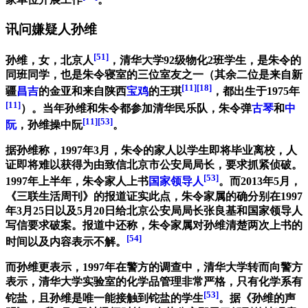
家单位开展工作
。
讯问嫌疑人孙维
[51]
孙维，女，北京人
，清华大学92级物化2班学生，是朱令的
同班同学，也是朱令寝室的三位室友之一（其余二位是来自新
[11]
[18]
疆
昌吉
的金亚和来自陕西
宝鸡
的王琪
，都出生于1975年
[11]
）。当年孙维和朱令都参加清华民乐队，朱令弹
古琴
和
中
[11]
[53]
阮
，孙维操中阮
。
据孙维称，1997年3月，朱令的家人以学生即将毕业离校，人
证即将难以获得为由致信北京市公安局局长，要求抓紧侦破。
[53]
1997年上半年，朱令家人上书
国家领导人
。而2013年5月，
《三联生活周刊》的报道证实此点，朱令家属的确分别在1997
年3月25日以及5月20日给北京公安局局长张良基和国家领导人
写信要求破案。报道中还称，朱令家属对孙维清楚两次上书的
[54]
时间以及内容表示不解。
而孙维更表示，1997年在警方的调查中，清华大学转而向警方
表示，清华大学实验室的化学品管理非常严格，只有化学系有
[53]
铊盐，且孙维是唯一能接触到铊盐的学生
。据《孙维的声