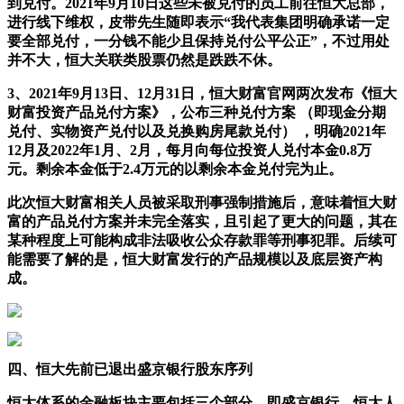
到兑付。2021年9月10日这些未被兑付的员工前往恒大总部，
进行线下维权，皮带先生随即表示“我代表集团明确承诺一定
要全部兑付，一分钱不能少且保持兑付公平公正”，不过用处
并不大，恒大关联类股票仍然是跌跌不休。
3、2021年9月13日、12月31日，恒大财富官网两次发布《恒大
财富投资产品兑付方案》，公布三种兑付方案 （即现金分期
兑付、实物资产兑付以及兑换购房尾款兑付） ，明确2021年
12月及2022年1月、2月，每月向每位投资人兑付本金0.8万
元。剩余本金低于2.4万元的以剩余本金兑付完为止。
此次恒大财富相关人员被采取刑事强制措施后，意味着恒大财
富的产品兑付方案并未完全落实，且引起了更大的问题，其在
某种程度上可能构成非法吸收公众存款罪等刑事犯罪。后续可
能需要了解的是，恒大财富发行的产品规模以及底层资产构
成。
四、恒大先前已退出盛京银行股东序列
恒大体系的金融板块主要包括三个部分，即盛京银行、恒大人