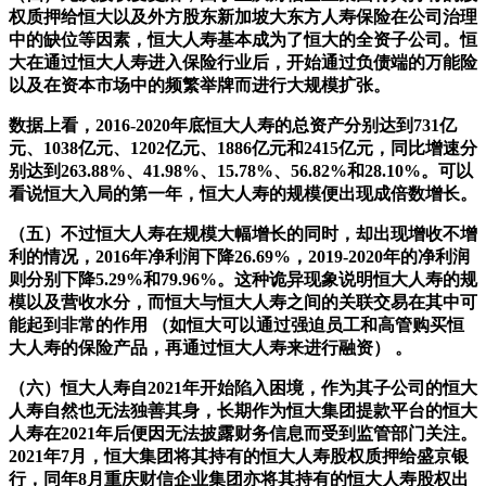
权质押给恒大以及外方股东新加坡大东方人寿保险在公司治理
中的缺位等因素，恒大人寿基本成为了恒大的全资子公司。恒
大在通过恒大人寿进入保险行业后，开始通过负债端的万能险
以及在资本市场中的频繁举牌而进行大规模扩张。
数据上看，2016-2020年底恒大人寿的总资产分别达到731亿
元、1038亿元、1202亿元、1886亿元和2415亿元，同比增速分
别达到263.88%、41.98%、15.78%、56.82%和28.10%。可以
看说恒大入局的第一年，恒大人寿的规模便出现成倍数增长。
（五）不过恒大人寿在规模大幅增长的同时，却出现增收不增
利的情况，2016年净利润下降26.69%，2019-2020年的净利润
则分别下降5.29%和79.96%。这种诡异现象说明恒大人寿的规
模以及营收水分，而恒大与恒大人寿之间的关联交易在其中可
能起到非常的作用 （如恒大可以通过强迫员工和高管购买恒
大人寿的保险产品，再通过恒大人寿来进行融资） 。
（六）恒大人寿自2021年开始陷入困境，作为其子公司的恒大
人寿自然也无法独善其身，长期作为恒大集团提款平台的恒大
人寿在2021年后便因无法披露财务信息而受到监管部门关注。
2021年7月，恒大集团将其持有的恒大人寿股权质押给盛京银
行，同年8月重庆财信企业集团亦将其持有的恒大人寿股权出