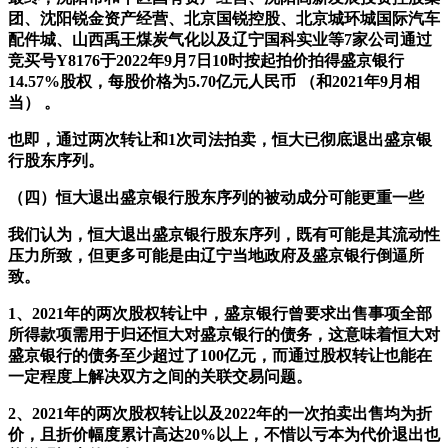
团、沈阳锐金资产经营、北京国锐控股、北京城环城国际汽车
配件城、山西禹王煤炭气化以及辽宁国科实业等7家公司通过
竞买号Y8176于2022年9月7日10时按起拍价拍得盛京银行
14.57%股权，每股价格为5.70亿元人民币 （和2021年9月相
当） 。
也即，通过两次转让和1次司法拍卖，恒大已彻底退出盛京银
行股东序列。
（四）恒大退出盛京银行股东序列的被动成分可能更重一些
我们认为，恒大退出盛京银行股东序列，既有可能是其流动性
压力所致，但更多可能是由辽宁当地政府及盛京银行倒逼所
致。
1、2021年的两次股权转让中，盛京银行曾要求出售事项全部
所得款项需用于归还恒大对盛京银行的债务，这意味着恒大对
盛京银行的债务至少超过了100亿元，而通过股权转让也能在
一定程度上解决双方之间的关联交易问题。
2、2021年的两次股权转让以及2022年的一次拍卖出售均为折
价，且折价幅度累计高达20%以上，不惜以亏本为代价退出也