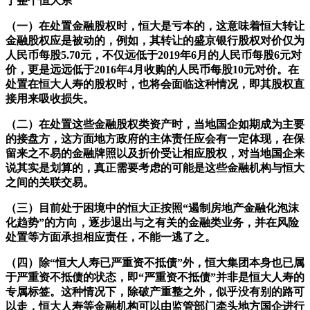
于整个恒大系
（一）在处置金融股权时，恒大是亏本的，这意味着恒大转让
金融股权应是被动的，例如，其转让的盛京银行股权对价仅为
人民币每股5.70元，不仅远低于2019年6月的人民币每股6元对
价，更是远远低于2016年4月收购的人民币每股10元对价。在
处置在恒大人寿的股权时，也将会面临这种情况，即其股权直
接用来吸收损失。
（二）在处置这些金融股权类资产时，当地国企如期成为主要
的接盘方，这方面地方政府的主体责任应会有一定体现，在保
留来之不易的金融牌照以及折价受让相应股权，对当地国企来
说其实是划算的，真正需要考虑的可能是这些金融机构与恒大
之间的关联交易。
（三）目前处于困境中的恒大正按照“遏制房地产金融化泡沫
化趋势”的方向，逐步退出与之有关的金融类业务，并在风险
处置等方面承担相应责任，不能一逃了之。
（四）除“恒大人寿已严重资不抵债”外，恒大集团本身也已属
于严重资不抵债的状态，即“严重资不抵债”并非是恒大人寿的
专属标签。这种情况下，除破产重整之外，似乎没有别的路可
以走，恒大人寿等金融机构可以由监管部门牵头地方国企进行