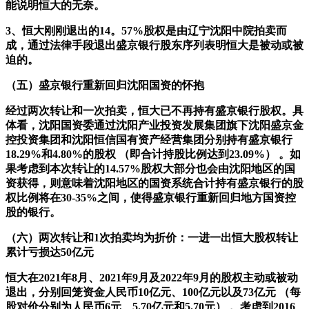
能说明恒大的无奈。
3、恒大刚刚退出的14。57%股权是由辽宁沈阳中院拍卖而
成，通过法律手段退出盛京银行股东序列表明恒大是被动或被
迫的。
（五）盛京银行重新回归沈阳国资的怀抱
经过两次转让和一次拍卖，恒大已不再持有盛京银行股权。具
体看，沈阳国资委通过沈阳产业投资发展集团旗下沈阳盛京金
控投资集团和沈阳恒信国有资产经营集团分别持有盛京银行
18.29%和4.80%的股权 （即合计持股比例达到23.09%） 。如
果考虑到本次转让的14.57%股权大部分也会由沈阳地区的国
资获得，则意味着沈阳地区的国资系统合计持有盛京银行的股
权比例将在30-35%之间，使得盛京银行重新回归地方国资控
股的银行。
（六）两次转让和1次拍卖均为折价：一进一出恒大股权转让
累计亏损达50亿元
恒大在2021年8月、2021年9月及2022年9月的股权主动或被动
退出，分别回笼资金人民币10亿元、100亿元以及73亿元 （每
股对价分别为人民币6元、5.70亿元和5.70元） 。考虑到2016