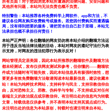
所有页面！对于您因浏览本站所遭遇的法律问题、安全问题和
其他所有问题，本站均无法负责也概不负责。
特别警告：本站推荐各种免费科学上网软件、app和方法，不
建议各位网友购买收费账号或服务。若您因付费购买而遭遇骗
局，没有得到想要的服务，请把苦水往自己肚子里咽，本站无
法承担也概不承担任何责任！
本站严正声明：各位翻墙的网友切勿将本站介绍的翻墙方法运
用于违反当地法律法规的活动，本站对网友的遵纪守法行为表
示支持，对网友的违法犯罪行为表示反对！
网站管理员定居美国，因此本站所推荐的翻墙软件及翻墙方法
都未经测试，发布仅供网友测试和参考，但你懂的——翻墙软
件或方法随时有可能失效，因此本站信息具有极强时效性，想
要更多有效免费翻墙方法敬请阅读本站最新信息，建议收藏本
站！
本站为纯粹技术网站，支持科学与民主，支持宗教信仰自
由，反对恐怖主义、邪教、伪科学与专制，不支持或反对任何
极端主义的政治观点或宗教信仰。有注明出处的信息均为转载
文章，转载信息仅供参考，并不表明本站支持其观点或行为。
未注明出处的信息为本站原创，转载时也请注明来自本站。