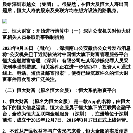
质给深圳市越众 （集团） 。很显然，在恒大及恒大人寿出问
题后，恒大人寿的股东及关联方均在想方设法跑路脱身。
三、恒大财富：开始进行清算中
（一）深圳公安机关对恒大财
富相关人员采取刑事强制措施
2023年9月16日 （周六） ，深圳南山公安微信公众号发布消息
称“公安机关已于近期依法对中国恒大旗下财富管理服务平台
恒大金融财富管理 （深圳） 有限公司杜某等涉嫌犯罪人员采
取刑事强制措施。相关案件正在进一步侦办中，投资人可通过
线上、电话、短信及邮寄报案”，使得已经沉寂许久的恒大财
富事件再次引发广泛关注。
（二）恒大财富（原名恒大金服）：恒大系的融资平台
1、恒大财富 （原名为恒大金服） 是一款App的名称，由恒大
旗下的恒大信息运营。恒大金服属于恒大旗下的互联网金融平
台，全称为恒大互联网金融服务 （深圳） ，注册地位于深圳
前海，成立于2015年12月7日、2016年3月17日正式上线运营。
2、不过从产品收益率与广告形态来看，恒大金服的实质便是