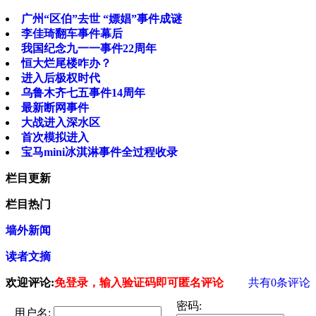
广州“区伯”去世 “嫖娼”事件成谜
李佳琦翻车事件幕后
我国纪念九一一事件22周年
恒大烂尾楼咋办？
进入后极权时代
乌鲁木齐七五事件14周年
最新断网事件
大战进入深水区
首次模拟进入
宝马mini冰淇淋事件全过程收录
栏目更新
栏目热门
墙外新闻
读者文摘
欢迎评论:
免登录，输入验证码即可匿名评论
共有
0
条评论
密码:
用户名: