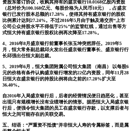
资股东签订协议，收购其持有的盛京银行10.0168亿股内资股
（总对价为100.168亿元、每股价格为人民币10元） ，占盛京
银行已发行股本总额的17.28%，使得其持有盛京银行的股权
比例累计达到27.24%。不过2016年5月由于触及港交所“上市
公司公众持股水平不得低于25%”的监管红线，通过出售等方
式恒大持有盛京银行股权比例再次降至17.28%。
4、2016年8月盛京银行前董事长张玉坤突然辞任。2019年5
月，恒大常务副总裁邱火发出任盛京银行董事长、盛京银行行
长邱强出任恒大副总裁。
5、2019年6月，恒大集团附属公司恒大集团 （南昌） 以每股6
元的价格有条件认购盛京银行增发的22亿内资股，同年11月28
日恒大在盛京银行的持股比例将由之前的17.28%扩大至
36.40%。
自2016年入局盛京银行后，后者的经营情况便日趋恶化，甚至
出现只有规模增长没有业绩增长的情形。据悉恒大入局盛京银
行后，便强令恒大集团的员工在盛京银行存款，以支撑后者与
恒大之间可能存在的关联交易。
五、结语：“严重资不抵债”并非恒大人寿的专属标签，而是属