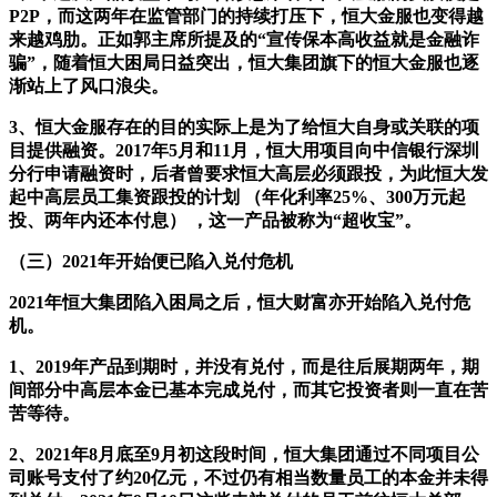
P2P，而这两年在监管部门的持续打压下，恒大金服也变得越
来越鸡肋。正如郭主席所提及的“宣传保本高收益就是金融诈
骗”，随着恒大困局日益突出，恒大集团旗下的恒大金服也逐
渐站上了风口浪尖。
3、恒大金服存在的目的实际上是为了给恒大自身或关联的项
目提供融资。2017年5月和11月，恒大用项目向中信银行深圳
分行申请融资时，后者曾要求恒大高层必须跟投，为此恒大发
起中高层员工集资跟投的计划 （年化利率25%、300万元起
投、两年内还本付息） ，这一产品被称为“超收宝”。
（三）2021年开始便已陷入兑付危机
2021年恒大集团陷入困局之后，恒大财富亦开始陷入兑付危
机。
1、2019年产品到期时，并没有兑付，而是往后展期两年，期
间部分中高层本金已基本完成兑付，而其它投资者则一直在苦
苦等待。
2、2021年8月底至9月初这段时间，恒大集团通过不同项目公
司账号支付了约20亿元，不过仍有相当数量员工的本金并未得