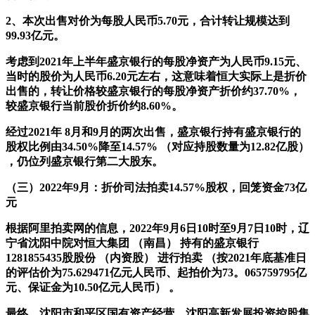
2、本次出售对价为每股人民币5.70元，合计转让规模达到
99.93亿元。
考虑到2021年上半年盛京银行的每股净资产为人民币9.15元、
当时的股价为人民币6.20元左右，这意味着恒大实际上是折价
出售的，转让价格较盛京银行的每股净资产折价约37.70%，
较盛京银行当前股价折价约8.60%。
经过2021年 8月和9月的两次出售，盛京银行持有盛京银行的
股权比例由34.50%降至14.57% （对应持股数量为12.82亿股）
，仍位列盛京银行第二大股东。
（三）2022年9月：折价司法拍卖14.57%股权，回笼资金73亿
元
根据阿里拍卖网的信息，2022年9月6日10时至9月7日10时，辽
宁省沈阳中院对恒大集团 （南昌） 持有的盛京银行
1281855435股股份 （内资股） 进行拍卖 （按2021年底基准日
的评估价为75.629471亿元人民币、起拍价为73。065759795亿
元、保证金为10.50亿元人民币） 。
最终，沈阳市和平区国有资产经营、沈阳高新发展投资控股集