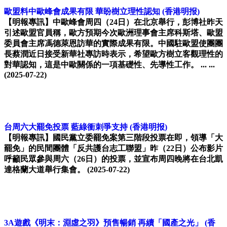
歐盟料中歐峰會成果有限 華盼樹立理性認知
(香港明报)
【明報專訊】中歐峰會周四（24日）在北京舉行，彭博社昨天
引述歐盟官員稱，歐方預期今次歐洲理事會主席科斯塔、歐盟
委員會主席馮德萊恩訪華的實際成果有限。中國駐歐盟使團團
長蔡潤近日接受新華社專訪時表示，希望歐方樹立客觀理性的
對華認知，這是中歐關係的一項基礎性、先導性工作。 ... ...
(2025-07-22)
台周六大罷免投票 藍綠衝刺爭支持
(香港明报)
【明報專訊】國民黨立委罷免案第三階段投票在即，領導「大
罷免」的民間團體「反共護台志工聯盟」昨（22日）公布影片
呼籲民眾參與周六（26日）的投票，並宣布周四晚將在台北凱
達格蘭大道舉行集會。
(2025-07-22)
3A遊戲《明末：淵虛之羽》預售暢銷 再續「國產之光」
(香