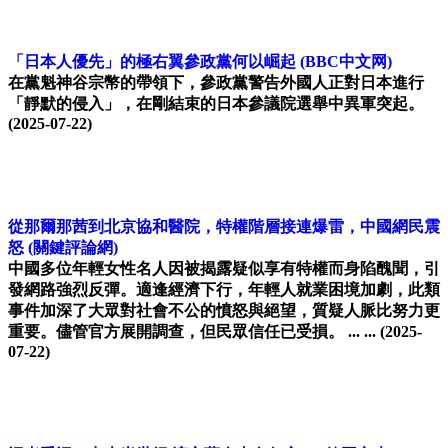
「日本人優先」的極右翼參政黨何以崛起
(BBC中文网)
在黨魁神谷宗幣的帶領下，參政黨警告外國人正對日本進行
「靜默的侵入」，在剛結束的日本參議院選舉中異軍突起。
(2025-07-22)
從那爾那茜到北京協和醫院，特權階層接連爆雷，中國網民震
怒
(關鍵評論網)
中國多位年輕女性名人因被揭露疑似享有特權而身陷醜聞，引
發網路強烈反彈。適逢經濟下行，年輕人就業困境加劇，此類
事件加深了大眾對社會不公的憤怒與絕望，質疑人脈比努力更
重要。儘管官方展開調查，但民眾信任已受損。 ... ...
(2025-
07-22)