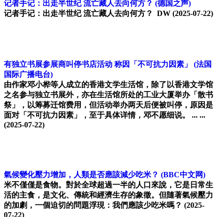
记者手记：出走半世纪 流亡藏人去向何方？
(德国之声)
记者手记：出走半世纪 流亡藏人去向何方？ DW
(2025-07-22)
有独立书展参展商叫停书店活动 称因「不可抗力因素」
(法国
国际广播电台)
由作家邓小桦等人成立的香港文学生活馆，除了以香港文学馆
之名参与独立书展外，亦在生活馆所处的工业大厦举办「散书
祭」，以筹募迁馆费用，但活动举办两天后便被叫停，原因是
面对「不可抗力因素」，至于具体详情，邓不愿细说。 ... ...
(2025-07-22)
氣候變化壓力增加，人類是否應該減少吃米？
(BBC中文网)
米不僅僅是食物。對於全球超過一半的人口來說，它是日常生
活的主食，是文化、傳統和經濟生存的象徵。但隨著氣候壓力
的加劇，一個迫切的問題浮現：我們應該少吃米嗎？
(2025-
07-22)