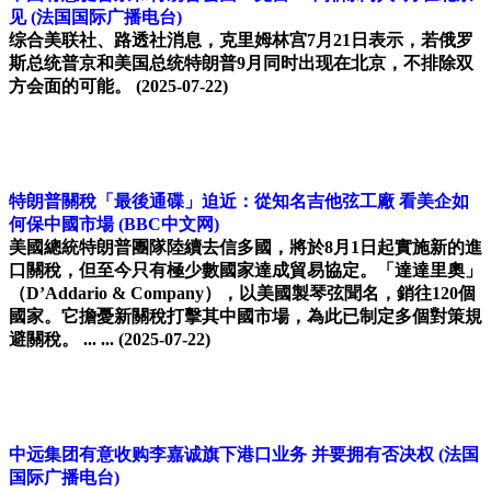
见
(法国国际广播电台)
综合美联社、路透社消息，克里姆林宫7月21日表示，若俄罗
斯总统普京和美国总统特朗普9月同时出现在北京，不排除双
方会面的可能。
(2025-07-22)
特朗普關稅「最後通碟」迫近：從知名吉他弦工廠 看美企如
何保中國市場
(BBC中文网)
美國總統特朗普團隊陸續去信多國，將於8月1日起實施新的進
口關稅，但至今只有極少數國家達成貿易協定。「達達里奧」
（D’Addario & Company），以美國製琴弦聞名，銷往120個
國家。它擔憂新關稅打擊其中國市場，為此已制定多個對策規
避關稅。 ... ...
(2025-07-22)
中远集团有意收购李嘉诚旗下港口业务 并要拥有否决权
(法国
国际广播电台)