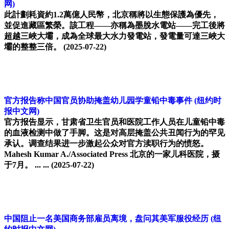
网)
此計劃耗資約1.2萬億人民幣，北京稱將以生態保護為優先，
並促進藏區繁榮。該工程——亦稱為墨脫水電站——完工後將
超越三峽大壩，成為全球最大水力發電站，發電量可達三峽大
壩的整整三倍。
(2025-07-22)
官方报告称中国官员协助掩盖幼儿园学童铅中毒事件
(纽约时
报中文网)
官方报告显示，甘肃省卫生官员和医院工作人员在儿童铅中毒
的血液检测中做了手脚。这是对高层掩盖公共丑闻行为的罕见
承认。调查结果进一步激起公众对官方渎职行为的愤怒。
Mahesh Kumar A./Associated Press 北京的一家儿科医院，摄
于7月。 ... ...
(2025-07-22)
中国阻止一名美国商务部雇员离境，盘问其美军服役经历
(纽