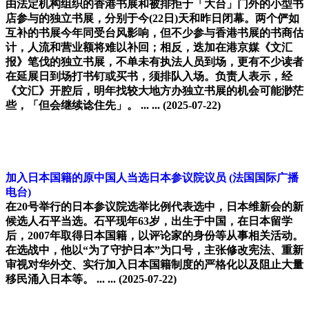
由法定机构组织的香港书展和被排拒于「大台」门外的小型书
店参与的独立书展，分别于今(22日)天和昨日闭幕。两个俨如
互补的书展今年同受台风影响，但不少参与香港书展的书商估
计，人流和营业额将难以补回；相反，迭加在港京媒《文汇
报》笔伐的独立书展，不单未有执法人员到场，更有不少读者
在延展日到场打书钉或买书，须排队入场。负责人表示，经
《文汇》开腔后，明年找较大地方办独立书展的机会可能渺茫
些，「但会继续谂住先」。 ... ...
(2025-07-22)
加入日本国籍的原中国人当选日本参议院议员
(法国国际广播
电台)
在20号举行的日本参议院选举比例代表选中，日本维新会的新
候选人石平当选。石平现年63岁，出生于中国，在日本留学
后，2007年取得日本国籍，以评论家的身份等从事相关活动。
在选战中，他以“为了守护日本”为口号，主张修改宪法、重新
审视对华外交、实行加入日本国籍制度的严格化以及阻止大量
移民涌入日本等。 ... ...
(2025-07-22)