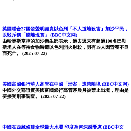
英國聯合27國發聲明譴責以色列「不人道地殺害」加沙平民，
以駁斥稱「脫離現實」
(BBC中文网)
由哈馬斯掌控的加沙衛生部表示，過去週末有超過100名巴勒
斯坦人在等待食物時遭以色列開火射殺，另有19人因營養不良
而死亡。
(2025-07-22)
美國富國銀行華人高管在中國「涉案」遭禁離境
(BBC中文网)
中國外交部證實美國富國銀行高管茅晨月被禁止出境，理由是
要接受刑事調查。
(2025-07-22)
中國在西藏修建全球最大水壩 印度為何深感憂慮
(BBC中文