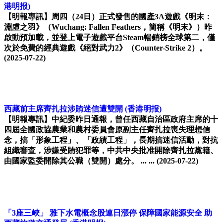
港明报)
【明報專訊】周四（24日）正式發售的國產3A遊戲《明末：
淵虛之羽》（Wuchang: Fallen Feathers，簡稱《明末》）昨
啟動預加載，並登上電子遊戲平台Steam暢銷榜全球第二，僅
次於免費的經典遊戲《絕對武力2》（Counter-Strike 2）。
(2025-07-22)
西藏前主席齊扎拉涉賄迷信遭雙開
(香港明报)
【明報專訊】中紀委昨日通報，曾任西藏自治區政府主席的十
四屆全國政協農業和農村委員會原副主任齊扎拉喪失理想信
念，搞「形象工程」、「政績工程」，長期搞迷信活動，對抗
組織審查，涉嫌受賄犯罪等，中共中央批准開除齊扎拉黨籍、
由國家監委開除其公職（雙開）處分。 ... ...
(2025-07-22)
「3座三峽」 雅下水電概念股連日漲停 保障國家能源安全 助