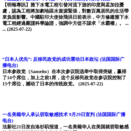
【明報專訊】雅下水電工程引發河流下游的印度與孟加拉憂
慮，認為工程將加劇地區水資源緊張，對數百萬居民的生活帶
來負面影響。中國駐印大使徐飛洪日前表示，中方修建雅下水
電工程經過嚴謹科學論證，強調中方從不謀求「水霸權」。 ...
...
(2025-07-22)
“日本人优先”: 反移民政党的成功震动日本政坛
(法国国际广
播电台)
日本参政党（Sanseito）在本次参议院选举中取得突破，赢得
了14个席位，加上之前1席，这个反移民政党在参议院控制了
15个席位，撼动了日本的传统政党。
(2025-07-22)
一名美籍华人承认窃取敏感技术 9月29日宣判
(法国国际广播
电台)
法新社21日发自洛杉矶报道，一名美籍华人在美国就窃取敏感