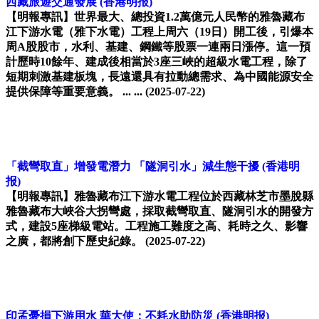
西藏旅遊交通發展
(香港明报)
【明報專訊】世界最大、總投資1.2萬億元人民幣的雅魯藏布
江下游水電（雅下水電）工程上周六（19日）開工後，引爆本
周A股股市，水利、基建、鋼鐵等股票一連兩日漲停。這一預
計歷時10餘年、建成後相當於3座三峽的超級水電工程，除了
短期刺激基建板塊，長遠還具有拉動總需求、為中國能源安全
提供保障等重要意義。 ... ...
(2025-07-22)
「截彎取直」增發電潛力 「隧洞引水」減生態干擾
(香港明
报)
【明報專訊】雅魯藏布江下游水電工程位於西藏林芝市墨脫縣
雅魯藏布大峽谷大拐彎處，採取截彎取直、隧洞引水的開發方
式，建設5座梯級電站。工程施工難度之高、耗時之久、影響
之廣，都將創下歷史紀錄。
(2025-07-22)
印孟憂損下游用水 華大使：不耗水助防災
(香港明报)