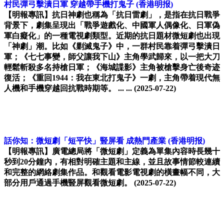
村民彈弓擊潰日軍 穿越帶手機打鬼子
(香港明报)
【明報專訊】抗日神劇也稱為「抗日雷劇」，是指在抗日戰爭
背景下，劇集呈現出「戰爭遊戲化、中國軍人偶像化、日軍偽
軍白癡化」的一種電視劇類型。近期的抗日題材微短劇也出現
「神劇」潮。比如《剿滅鬼子》中，一群村民靠着彈弓擊潰日
軍；《七七事變，師父讓我下山》主角學武歸來，以一把大刀
輕鬆斬殺多名持槍日軍；《海城諜影》主角被槍擊身亡後奇迹
復活；《重回1944：我在東北打鬼子》一劇，主角帶着現代無
人機和手機穿越回抗戰時期等。 ... ...
(2025-07-22)
話你知：微短劇「短平快」豎屏看 成熱門產業
(香港明报)
【明報專訊】廣電總局將「微短劇」定義為單集內容時長幾十
秒到20分鐘內，有相對明確主題和主線，並且故事情節較連續
和完整的網絡劇集作品。和觀看電影電視劇的橫畫幅不同，大
部分用戶通過手機豎屏觀看微短劇。
(2025-07-22)