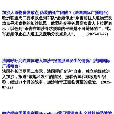
加沙人道物资发放点 伪装的死亡陷阱？
(法国国际广播电台)
欧洲联盟周二要求以色列军队“必须停止”杀害前往人道物资发
放点寻求食物的加沙饥民，欧盟外交事务最高负责人卡拉斯表
示：以色列“杀害在加沙寻求援助的平民是不可辩解的 ”，“以
军必须停止在人道主义援助分发点杀人”。 ... ...
(2025-07-22)
法国呼吁允许媒体进入加沙“报道那里发生的情况”
(法国国际
广播电台)
法国外长巴罗周二表示，法国呼吁允许“自由、独立的媒体进
入加沙，报道”该地区发生的情况。据联合国和非政府组织
称，经过21个月的战争，加沙地带正面临饥荒的危险。
(2025-
07-22)
微软揭中国黑客利用SharePoint零日漏洞攻击 全球机构恐遭波