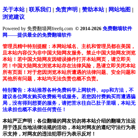
关于本站
|
联系我们
|
免责声明
|
赞助本站
|
网站地图
|
浏览建议
Powered by 免费翻墙网freefq.com
© 2014-2026
免费翻墙软件
网——提供最全的免费翻墙软件
管理员精中特别提醒：本网站域名、主机和管理员都在美国，
且本站内容仅为非中国大陆网友服务。禁止中国大陆网友浏览
本站！若中国大陆网友因错误操作打开本站网页，请立即关
闭！中国大陆网友浏览本站存在法律风险，恳请立即关闭本站
所有页面！对于您因浏览本站所遭遇的法律问题、安全问题和
其他所有问题，本站均无法负责也概不负责。
特别警告：本站推荐各种免费科学上网软件、app和方法，不
建议各位网友购买收费账号或服务。若您因付费购买而遭遇骗
局，没有得到想要的服务，请把苦水往自己肚子里咽，本站无
法承担也概不承担任何责任！
本站严正声明：各位翻墙的网友切勿将本站介绍的翻墙方法运
用于违反当地法律法规的活动，本站对网友的遵纪守法行为表
示支持，对网友的违法犯罪行为表示反对！