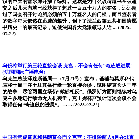
议的巨大的蓄水库开放了绿灯。这就是为什么该请愿书在被递
交之后几天内就已经获得了超过一百五十万人的签名，远远超
过了国会召开讨论所必须的五十万签名人的门槛，而且签名者
的数字每天依然在迅速的攀升，创下了法兰西第五共和国请愿
书历史上的最高记录，迫使法国各大党派领导人近 ...
(2025-
07-22)
乌俄将举行第三轮直接会谈 克宫：不会有任何“奇迹般进展“
(法国国际广播电台)
乌克兰总统泽连斯基周一（7月21号）宣布，基辅与莫斯科代
表将于周三在土耳其举行新一轮直接会谈，试图结束长达三年
的战争，尽管两国立场仍“截然相反”。俄罗斯方面则继续对乌
克兰多地进行致命无人机袭击，克里姆林宫预计这次会谈不会
取得任何“奇迹般的进展“。 ... ...
(2025-07-22)
中国有意促普京和特朗普会面？克宫：不排除两人9月在北京