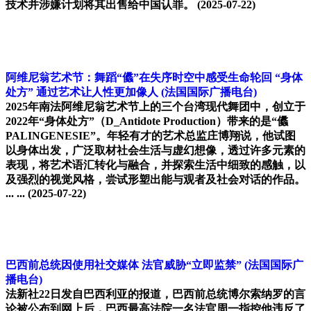
技术并涉嫌计划将其出售给中国认罪。
(2025-07-22)
阿维尼翁艺术节：舞蹈“㒩”在失序时空中感受生命轮回 “身体
处方” 通过艺术让人性更加像人
(法国国际广播电台)
2025年南法阿维尼翁艺术节上的三个台湾现代舞团中，创立于
2022年“身体处方”（D_Antidote Production）带来的是“㒩
PALINGENESIE”。年轻有才的艺术总监庄博翔说，他试图
以身体出发，广泛取材社会生活与虚幻想像，透过许多元素的
表现，将艺术语汇转化与融合，并探索生活中细致的感触，以
及强烈的视觉风格，尝试形塑出能与观者及社会对话的作品。
... ...
(2025-07-22)
巴西前总统因使用社交媒体 法官威胁“立即监禁”
(法国国际广
播电台)
法新社22日发自巴西利亚的报道，巴西前总统博尔索纳罗的言
论被公布到网上后，巴西最高法院一名法官周一指控他违反了