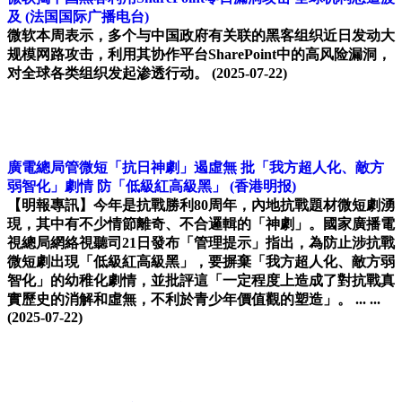
及
(法国国际广播电台)
微软本周表示，多个与中国政府有关联的黑客组织近日发动大
规模网路攻击，利用其协作平台SharePoint中的高风险漏洞，
对全球各类组织发起渗透行动。
(2025-07-22)
廣電總局管微短「抗日神劇」遏虛無 批「我方超人化、敵方
弱智化」劇情 防「低級紅高級黑」
(香港明报)
【明報專訊】今年是抗戰勝利80周年，內地抗戰題材微短劇湧
現，其中有不少情節離奇、不合邏輯的「神劇」。國家廣播電
視總局網絡視聽司21日發布「管理提示」指出，為防止涉抗戰
微短劇出現「低級紅高級黑」，要摒棄「我方超人化、敵方弱
智化」的幼稚化劇情，並批評這「一定程度上造成了對抗戰真
實歷史的消解和虛無，不利於青少年價值觀的塑造」。 ... ...
(2025-07-22)