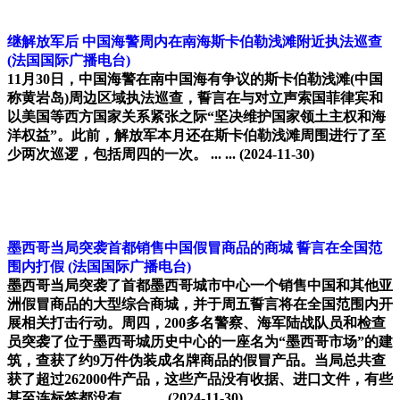
继解放军后 中国海警周内在南海斯卡伯勒浅滩附近执法巡查
(法国国际广播电台)
11月30日，中国海警在南中国海有争议的斯卡伯勒浅滩(中国
称黄岩岛)周边区域执法巡查，誓言在与对立声索国菲律宾和
以美国等西方国家关系紧张之际“坚决维护国家领土主权和海
洋权益”。此前，解放军本月还在斯卡伯勒浅滩周围进行了至
少两次巡逻，包括周四的一次。 ... ...
(2024-11-30)
墨西哥当局突袭首都销售中国假冒商品的商城 誓言在全国范
围内打假
(法国国际广播电台)
墨西哥当局突袭了首都墨西哥城市中心一个销售中国和其他亚
洲假冒商品的大型综合商城，并于周五誓言将在全国范围内开
展相关打击行动。周四，200多名警察、海军陆战队员和检查
员突袭了位于墨西哥城历史中心的一座名为“墨西哥市场”的建
筑，查获了约9万件伪装成名牌商品的假冒产品。当局总共查
获了超过262000件产品，这些产品没有收据、进口文件，有些
甚至连标签都没有。 ... ...
(2024-11-30)