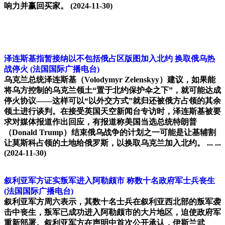
响力并赢回买家。
(2024-11-30)
泽连斯基指暂接纳以不包括俄占区版图加入北约 换取俄乌热
战停火
(法国国际广播电台)
乌克兰总统泽连斯基（Volodymyr Zelenskyy）建议，如果能
将乌方控制的乌克兰领土“置于北约保护伞之下”，就可能达成
停火协议——这样可以“以外交方式”就归还被俄方占领的其余
领土进行谈判。在接受英国天空新闻台专访时，泽连斯基被要
求对媒体报道作出回应，有报道称美国当选总统特朗普
（Donald Trump）结束俄乌战争的计划之一可能是让基辅割
让莫斯科占领的土地给俄罗斯，以换取乌克兰加入北约。 ... ...
(2024-11-30)
叙利亚军方证实叛军进入阿勒颇市 称数十名政府军士兵丧生
(法国国际广播电台)
叙利亚军方周六表示，其数十名士兵在叙利亚西北部的叛军袭
击中丧生，叛军已成功进入阿勒颇市的大片地区，迫使政府军
重新部署。叙利亚军方在声明中首次公开承认，伊斯兰武