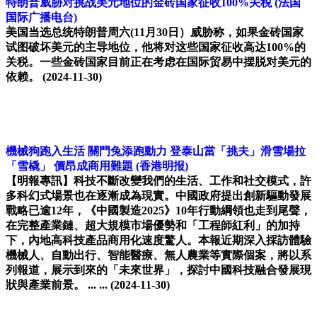
特朗普威胁对挑战美元地位的金砖国家征收100%关税
(法国
国际广播电台)
美国当选总统特朗普周六(11月30日）威胁称，如果金砖国家
试图破坏美元的主导地位，他将对这些国家征收高达100%的
关税。一些金砖国家目前正在考虑在国际贸易中摆脱对美元的
依赖。
(2024-11-30)
機械狗跑入生活 關門兔添跑動力 登泰山當「挑夫」滑雪場拉
「雪橇」 價昂成商用難題
(香港明报)
【明報專訊】科技不斷改變我們的生活、工作和社交模式，許
多科幻式場景也在逐漸成為現實。中國政府提出創新驅動發展
戰略已逾12年，《中國製造2025》10年行動綱領也走到尾聲，
在完整產業鏈、超大規模市場優勢和「工程師紅利」的加持
下，內地高科技產品商用化速度驚人。本報近期深入採訪體驗
機械人、自動出行、智能醫療、無人農業等實際個案，將以系
列報道，展示到來的「未來世界」，探討中國科技融合發展現
狀與產業前景。 ... ...
(2024-11-30)