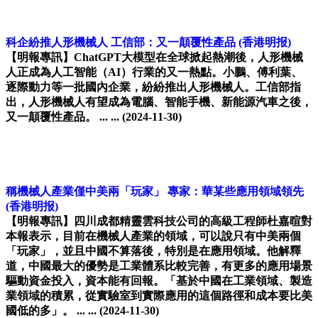
科企紛推人形機械人 工信部：又一顛覆性產品
(香港明报)
【明報專訊】ChatGPT大模型在全球掀起熱潮後，人形機械
人正成為人工智能（AI）行業的又一熱點。小鵬、傅利葉、
逐際動力等一批國內企業，紛紛推出人形機械人。工信部指
出，人形機械人有望成為電腦、智能手機、新能源汽車之後，
又一顛覆性產品。 ... ...
(2024-11-30)
稱機械人產業僅中美兩「玩家」 專家：華某些應用領域領先
(香港明报)
【明報專訊】四川成都精靈雲科技公司的高級工程師杜嘉暄對
本報表示，目前在機械人產業的領域，可以說只有中美兩個
「玩家」，並且中國不算落後，特別是在應用領域。他解釋
道，中國最大的優勢是工業體系比較完善，有更多的應用場景
驅動資金投入，資本能有回報。「基於中國在工業領域、製造
業領域的積累，從實驗室到實際應用的這個路徑和成本要比美
國低的多」。 ... ...
(2024-11-30)