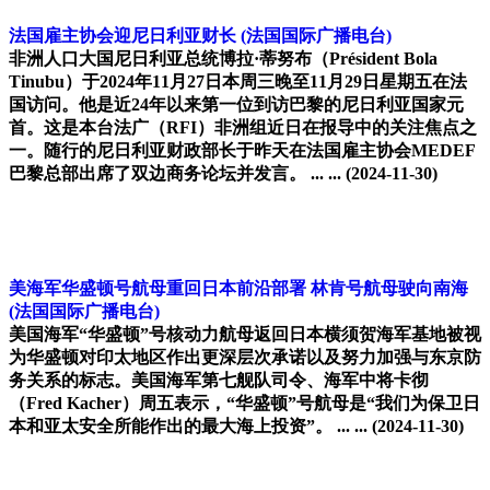
法国雇主协会迎尼日利亚财长
(法国国际广播电台)
非洲人口大国尼日利亚总统博拉·蒂努布（Président Bola
Tinubu）于2024年11月27日本周三晚至11月29日星期五在法
国访问。他是近24年以来第一位到访巴黎的尼日利亚国家元
首。这是本台法广（RFI）非洲组近日在报导中的关注焦点之
一。随行的尼日利亚财政部长于昨天在法国雇主协会MEDEF
巴黎总部出席了双边商务论坛并发言。 ... ...
(2024-11-30)
美海军华盛顿号航母重回日本前沿部署 林肯号航母驶向南海
(法国国际广播电台)
美国海军“华盛顿”号核动力航母返回日本横须贺海军基地被视
为华盛顿对印太地区作出更深层次承诺以及努力加强与东京防
务关系的标志。美国海军第七舰队司令、海军中将卡彻
（Fred Kacher）周五表示，“华盛顿”号航母是“我们为保卫日
本和亚太安全所能作出的最大海上投资”。 ... ...
(2024-11-30)