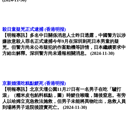
殺日童疑兇正式逮捕
(香港明报)
【明報專訊】多名中日關係消息人士昨日透露，中國警方以涉
嫌故意殺人罪名正式逮捕今年9月在深圳刺死日本男童的疑
兇。但警方尚未公布疑犯的作案動機等詳情，日本繼續要求中
方給出解釋。深圳警方尚未通報相關消息。
(2024-11-30)
京新婚漢吃糕點鯁死
(香港明报)
【明報專訊】北京天壇公園11月27日有一名男子在吃「驢打
滾」（糯米皮包餡料糕點，圖）時鯁住喉嚨，隨後窒息。有旁
人以哈姆立克急救法施救，但男子未能將異物吐出，急救人員
到場將男子送院後證實死亡。
(2024-11-30)