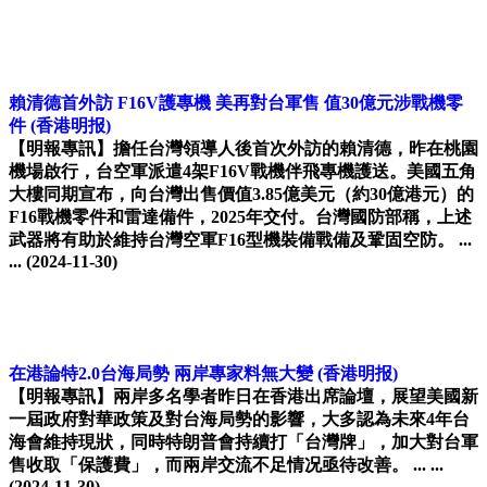
賴清德首外訪 F16V護專機 美再對台軍售 值30億元涉戰機零
件
(香港明报)
【明報專訊】擔任台灣領導人後首次外訪的賴清德，昨在桃園
機場啟行，台空軍派遣4架F16V戰機伴飛專機護送。美國五角
大樓同期宣布，向台灣出售價值3.85億美元（約30億港元）的
F16戰機零件和雷達備件，2025年交付。台灣國防部稱，上述
武器將有助於維持台灣空軍F16型機裝備戰備及鞏固空防。 ...
...
(2024-11-30)
在港論特2.0台海局勢 兩岸專家料無大變
(香港明报)
【明報專訊】兩岸多名學者昨日在香港出席論壇，展望美國新
一屆政府對華政策及對台海局勢的影響，大多認為未來4年台
海會維持現狀，同時特朗普會持續打「台灣牌」，加大對台軍
售收取「保護費」，而兩岸交流不足情况亟待改善。 ... ...
(2024-11-30)