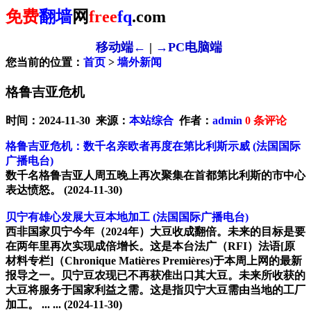
免费
翻墙
网
free
fq
.com
移动端←
|
→PC电脑端
您当前的位置：
首页
>
墙外新闻
格鲁吉亚危机
时间：2024-11-30 来源：
本站综合
作者：
admin
0
条评论
格鲁吉亚危机：数千名亲欧者再度在第比利斯示威
(法国国际
广播电台)
数千名格鲁吉亚人周五晚上再次聚集在首都第比利斯的市中心
表达愤怒。
(2024-11-30)
贝宁有雄心发展大豆本地加工
(法国国际广播电台)
西非国家贝宁今年（2024年）大豆收成翻倍。未来的目标是要
在两年里再次实现成倍增长。这是本台法广（RFI）法语[原
材料专栏]（Chronique Matières Premières)于本周上网的最新
报导之一。贝宁豆农现已不再获准出口其大豆。未来所收获的
大豆将服务于国家利益之需。这是指贝宁大豆需由当地的工厂
加工。 ... ...
(2024-11-30)