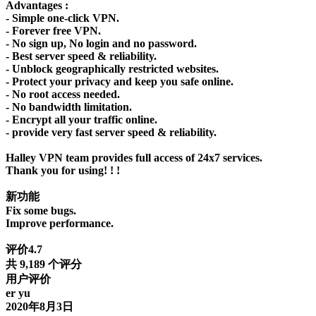
Advantages :
- Simple one-click VPN.
- Forever free VPN.
- No sign up, No login and no password.
- Best server speed & reliability.
- Unblock geographically restricted websites.
- Protect your privacy and keep you safe online.
- No root access needed.
- No bandwidth limitation.
- Encrypt all your traffic online.
- provide very fast server speed & reliability.
Halley VPN team provides full access of 24x7 services.
Thank you for using! ! !
新功能
Fix some bugs.
Improve performance.
评价4.7
共 9,189 个评分
用户评价
er yu
2020年8月3日