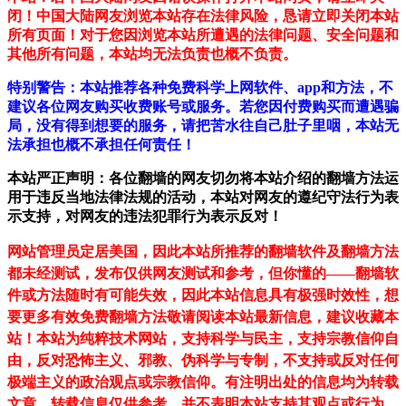
闭！中国大陆网友浏览本站存在法律风险，恳请立即关闭本站
所有页面！对于您因浏览本站所遭遇的法律问题、安全问题和
其他所有问题，本站均无法负责也概不负责。
特别警告：本站推荐各种免费科学上网软件、app和方法，不
建议各位网友购买收费账号或服务。若您因付费购买而遭遇骗
局，没有得到想要的服务，请把苦水往自己肚子里咽，本站无
法承担也概不承担任何责任！
本站严正声明：各位翻墙的网友切勿将本站介绍的翻墙方法运
用于违反当地法律法规的活动，本站对网友的遵纪守法行为表
示支持，对网友的违法犯罪行为表示反对！
网站管理员定居美国，因此本站所推荐的翻墙软件及翻墙方法
都未经测试，发布仅供网友测试和参考，但你懂的——翻墙软
件或方法随时有可能失效，因此本站信息具有极强时效性，想
要更多有效免费翻墙方法敬请阅读本站最新信息，建议收藏本
站！
本站为纯粹技术网站，支持科学与民主，支持宗教信仰自
由，反对恐怖主义、邪教、伪科学与专制，不支持或反对任何
极端主义的政治观点或宗教信仰。有注明出处的信息均为转载
文章，转载信息仅供参考，并不表明本站支持其观点或行为。