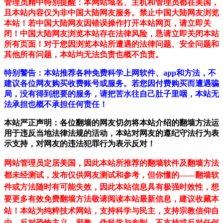
管理员精中特别提醒：本网站域名、主机和管理员都在美国，
且本站内容仅为非中国大陆网友服务。禁止中国大陆网友浏览
本站！若中国大陆网友因错误操作打开本站网页，请立即关
闭！中国大陆网友浏览本站存在法律风险，恳请立即关闭本站
所有页面！对于您因浏览本站所遭遇的法律问题、安全问题和
其他所有问题，本站均无法负责也概不负责。
特别警告：本站推荐各种免费科学上网软件、app和方法，不
建议各位网友购买收费账号或服务。若您因付费购买而遭遇骗
局，没有得到想要的服务，请把苦水往自己肚子里咽，本站无
法承担也概不承担任何责任！
本站严正声明：各位翻墙的网友切勿将本站介绍的翻墙方法运
用于违反当地法律法规的活动，本站对网友的遵纪守法行为表
示支持，对网友的违法犯罪行为表示反对！
网站管理员定居美国，因此本站所推荐的翻墙软件及翻墙方法
都未经测试，发布仅供网友测试和参考，但你懂的——翻墙软
件或方法随时有可能失效，因此本站信息具有极强时效性，想
要更多有效免费翻墙方法敬请阅读本站最新信息，建议收藏本
站！
本站为纯粹技术网站，支持科学与民主，支持宗教信仰自
由，反对恐怖主义、邪教、伪科学与专制，不支持或反对任何