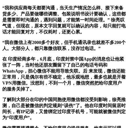
“我和供应商每天都要沟通，当天生产情况怎么样、接下来备
货多少、产品要做哪些调整、包装说明书设计要确认，这些都
是需要即时沟通的，遇到问题，才能第一时间处理。” 徐亮叹
气道，但现在，原本文字回复就可以确认的内容，却只能打电
话才能回复对方，不仅耗时，还更心累。
“我在微信上有2000多个好友，但手机通讯录也就差不多200个
人。大部分人，都只靠微信联系，没存过电话。”
在 印度经商多年，6月底，印度封禁中国App的消息也让他紧
张了一阵，当时他还朋友圈留下了自己的电话号码和
WhatsApp，担心微信不能用导致失联。后 来发现，微信还能
正常用，只是偶尔有些不稳定，他乐观地想，最多也就是开着
VPN用微信。没想到，不到一个月，微信突然把给印度用户
的服务关掉了。
了解到大部分在印的中国同胞使用微信都没受到影响，徐亮推
测，自己是被微信的判定规则“误伤”了。他在印度时间留居时
间长，有IP记录，又曾绑定过印度手机号，可能就被微信判定
为“印度用户”。