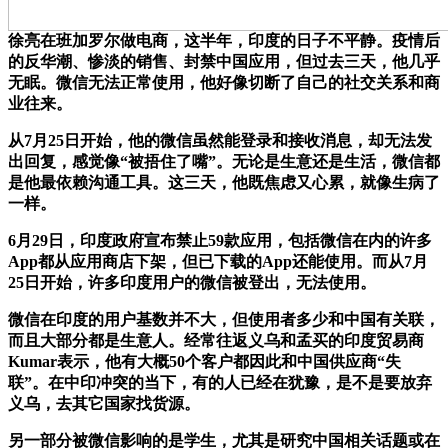
徐亮在班加罗尔做电商，这半年，印度的日子不平静。疫情后
的反华潮、惨淡的销售、封禁中国应用，但过去三天，他几乎
无眠。微信无法正常使用，他好像切断了自己的社交关系和商
业往来。
从7月25日开始，他的微信虽然能登录和接收消息，却无法发
出回复，感觉像“被捂住了嘴”。无论是生意还是生活，微信都
是他最依赖沟通工具。这三天，他既焦虑又心累，就像生病了
一样。
6月29日，印度政府宣布禁止59款应用，包括微信在内的许多
App都从应用商店下架，但已下载的App还能使用。而从7月
25日开始，许多印度用户的微信被登出，无法使用。
微信在印度的用户基数并不大，但使用者多少和中国有关联，
而且大部分都是生意人。经常往返义乌和孟买的印度贸易商
Kumar表示，他有大概50个客户都因此和中国供应商“失
联”。在中印冲突的当下，有的人已经在犹豫，是不是要放弃
义乌，去其它国家找货源。
另一部分被微信影响的是学生，尤其是研究中国相关话题或在