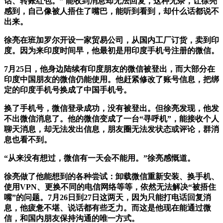
话、转账红包。” 能收到消息却无法回复，这种无奈，让徐亮
感到，自己像被人捂住了嘴巴，能听到看到，却什么话都说不
出来。
徐亮在班加罗尔开设一家贸易公司，从国内工厂订货，卖到印
度。因为来印度时间早，他最初是用印度手机号注册的微信。
7月25日，他身边陆续有印度朋友的微信被登出，而大部分在
印度中国朋友的微信仍能使用。他赶紧修改了账号信息，把绑
定的印度手机号换成了中国手机号。
换了手机号，微信登录成功，没有被登出。但徐亮发现，他发
不出微信消息了。他的微信变成了一台“寻呼机”，能接收个人
聊天消息，却无法发出信息，朋友圈无法发状态或评论，群消
息也看不到。
“从来没有想过，微信有一天会不能用。”徐亮感慨道。
徐亮做了他能想到的各种尝试：卸载微信重新安装、换手机、
使用VPN、更换不同的电信网络等等，依然无法解决“被捂住
嘴”的问题。7月26日到27日这两天，因为只能打电话回复消
息，他疲惫不堪、说话都有些乏力。而这是他现在能通过微
信，和国内朋友保持沟通的唯一方式。