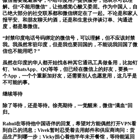
微信需要规避禁令，不给印度用户提供服务，他表示可以理
解。但“不能用微信”，让他感觉心酸又委屈。作为中国人，自
己绝大部分的社交联系都和微信绑定在了一起。不论是和家人
报平安、和朋友聊天约酒，还是和生意伙伴谈订单、沟通进
度，都是靠微信。
“封禁印度电话号码绑定的微信号，可以理解，但不应该封禁
我。我虽然常驻印度，但是我也要回国的，不能说我回国了微
信也不能用吧？”
虽然在印度的华人都开始找各种其它通讯工具做备用，比如钉
钉、WhatsApp、QQ等等，但已经在微信上的好友，要换一
个App，一个个重新加好友，还需要别人也愿意用，这几乎是
不可能的事。
继续等待
除了等待，还是等待。徐亮期待，一觉醒来，微信“满血”回
归。
Rahul在等待他中国语伴的回复，希望对方能偶然打开VPN看
到自己的消息；Vivek暂时忍受着去用邮件和供应商询问：货
品生产到哪一步；Vicky担心着他半年未开餐馆，等待能返回