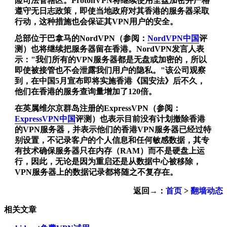
险司法管辖区。ProtonVPN将继续使用全盘加密并严格
遵守无日志政策，即使当地政府对其香港的服务器采取
行动，这种措施也会保证其VPN用户的安全。
总部位于巴拿马的
NordVPN
（参阅：
NordVPN中国
评
测）也将继续把服务器留在香港。NordVPN发言人表
示："我们所有的VPN服务器都是无盘或加密的，所以
即使被接管也不会泄露我们用户的隐私。"该公司观察
到，在中国5月宣布即将实施香港《国安法》后不久，
他们在香港的服务查询量增加了120倍。
在英属维尔京群岛注册的
ExpressVPN
（参阅：
ExpressVPN中国
评测）也表示目前没有计划撤除香港
的VPN服务器，并表示他们的香港VPN服务器已经过特
别设置，不记录客户的个人信息和任何敏感数据，其专
有技术确保服务器只在内存（RAM）而不是硬盘上运
行，因此，无论是因为重启还是从数据中心被移除，
VPN服务器上的数据记录都将随之不复存在。
返回→：
首页
>
翻墙动态
相关文章