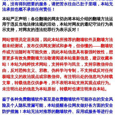
局，没有得到想要的服务，请把苦水往自己肚子里咽，本站无
法承担也概不承担任何责任！
本站严正声明：各位翻墙的网友切勿将本站介绍的翻墙方法运
用于违反当地法律法规的活动，本站对网友的遵纪守法行为表
示支持，对网友的违法犯罪行为表示反对！
网站管理员定居美国，因此本站所推荐的翻墙软件及翻墙方法
都未经测试，发布仅供网友测试和参考，但你懂的——翻墙软
件或方法随时有可能失效，因此本站信息具有极强时效性，想
要更多有效免费翻墙方法敬请阅读本站最新信息，建议收藏本
站！
本站为纯粹技术网站，支持科学与民主，支持宗教信仰自
由，反对恐怖主义、邪教、伪科学与专制，不支持或反对任何
极端主义的政治观点或宗教信仰。有注明出处的信息均为转载
文章，转载信息仅供参考，并不表明本站支持其观点或行为。
未注明出处的信息为本站原创，转载时也请注明来自本站。
鉴于各种免费翻墙软件甚至是收费翻墙软件可能存在的安全风
险及个人隐私泄漏可能，本站提醒各位网友做好各方面的安全
防护措施！本站无法对推荐的翻墙软件、应用或服务等进行全