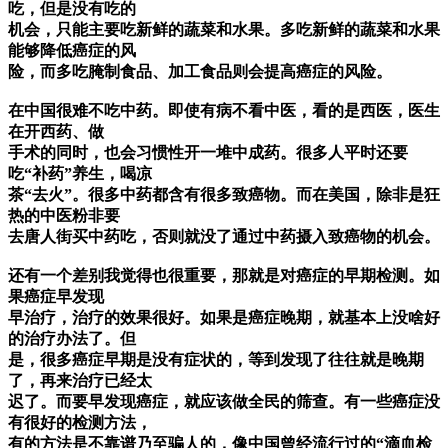
吃，但是没有吃的
机会，只能主要吃新鲜的蔬菜和水果。多吃新鲜的蔬菜和水果
能够降低癌症的风
险，而多吃腌制食品、加工食品则会提高癌症的风险。
在中国很难不吃中药。即使有病不看中医，看的是西医，医生
在开西药、做
手术的同时，也会习惯性开一堆中成药。很多人平时还要
吃“补药”养生，喝凉
茶“去火”。很多中药都含有很多致癌物。而在美国，除非是狂
热的中医粉非要
去唐人街买中药吃，否则就没了通过中药摄入致癌物的机会。
还有一个差别我觉得也很重要，那就是对癌症的早期检测。如
果癌症早发现
早治疗，治疗的效果很好。如果是癌症晚期，就基本上没啥好
的治疗办法了。但
是，很多癌症早期是没有症状的，等到发现了往往就是晚期
了，再来治疗已经太
迟了。而要早发现癌症，就应该做全民的筛查。有一些癌症没
有很好的检测方法，
有的方法是不靠谱乃至骗人的，像中国曾经流行过的“滴血检