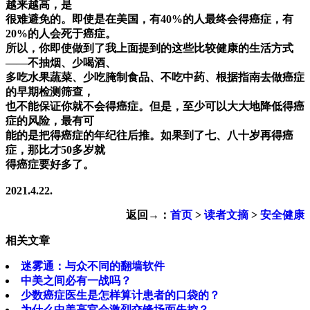
越来越高，是
很难避免的。即使是在美国，有40%的人最终会得癌症，有
20%的人会死于癌症。
所以，你即使做到了我上面提到的这些比较健康的生活方式
——不抽烟、少喝酒、
多吃水果蔬菜、少吃腌制食品、不吃中药、根据指南去做癌症
的早期检测筛查，
也不能保证你就不会得癌症。但是，至少可以大大地降低得癌
症的风险，最有可
能的是把得癌症的年纪往后推。如果到了七、八十岁再得癌
症，那比才50多岁就
得癌症要好多了。
2021.4.22.
返回→：
首页
>
读者文摘
>
安全健康
相关文章
迷雾通：与众不同的翻墙软件
中美之间必有一战吗？
少数癌症医生是怎样算计患者的口袋的？
为什么中美高官会激烈交锋场面失控？