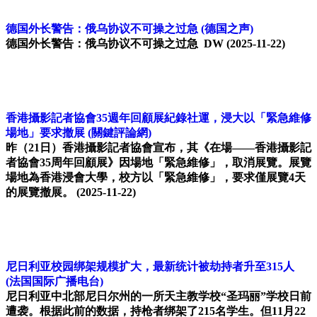
德国外长警告：俄乌协议不可操之过急
(德国之声)
德国外长警告：俄乌协议不可操之过急 DW
(2025-11-22)
香港攝影記者協會35週年回顧展紀錄社運，浸大以「緊急維修
場地」要求撤展
(關鍵評論網)
昨（21日）香港攝影記者協會宣布，其《在場——香港攝影記
者協會35周年回顧展》因場地「緊急維修」，取消展覽。展覽
場地為香港浸會大學，校方以「緊急維修」，要求僅展覽4天
的展覽撤展。
(2025-11-22)
尼日利亚校园绑架规模扩大，最新统计被劫持者升至315人
(法国国际广播电台)
尼日利亚中北部尼日尔州的一所天主教学校“圣玛丽”学校日前
遭袭。根据此前的数据，持枪者绑架了215名学生。但11月22