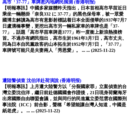
高市「37-77」車牌惹內地網民揣測
(香港明报)
【明報專訊】中國多家媒體昨天指出，日本首相高市早苗近日
乘坐一輛懸掛「奈良332 に 37-77」的黑色保母車，被一眾愛
國博主解讀為高市有意影射標誌着日本全面侵華的1937年7月7
日盧溝橋事變，更挖出高市另一輛私家車的車牌也是「37-
77」，話題「高市早苗車牌是3777」昨一度衝上新浪熱搜榜
首。不過亦有網民指出，高市生於1961年3月7日，高市丈夫、
同為日本自民黨政客的山本拓生於1952年7月7日，「37-77」
車牌號可能只是夫妻兩人「秀恩愛」。 ... ...
(2025-11-22)
遭陸警偵查 沈伯洋赴荷演說
(香港明报)
【明報專訊】上月遭大陸警方以「分裂國家罪」立案偵查的台
灣立委沈伯洋，繼日前赴德國國會作證後，21日現身荷蘭海牙
出席國際自由聯盟會議，並與同行的民進黨立委范雲在國際刑
事法院（ICC）前合影，聲稱「希望能讓台灣人知道，中國是
紙老虎」。 ... ...
(2025-11-22)