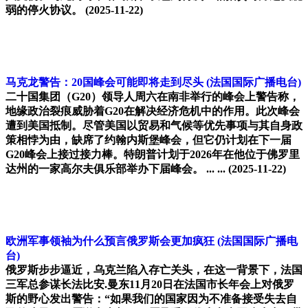
弱的停火协议。
(2025-11-22)
马克龙警告：20国峰会可能即将走到尽头
(法国国际广播电台)
二十国集团（G20）领导人周六在南非举行的峰会上警告称，
地缘政治裂痕威胁着G20在解决经济危机中的作用。此次峰会
遭到美国抵制。尽管美国以贸易和气候等优先事项与其自身政
策相悖为由，缺席了约翰内斯堡峰会，但它仍计划在下一届
G20峰会上接过接力棒。特朗普计划于2026年在他位于佛罗里
达州的一家高尔夫俱乐部举办下届峰会。 ... ...
(2025-11-22)
欧洲军事领袖为什么预言俄罗斯会更加疯狂
(法国国际广播电
台)
俄罗斯步步逼近，乌克兰陷入存亡关头，在这一背景下，法国
三军总参谋长法比安.曼东11月20日在法国市长年会上对俄罗
斯的野心发出警告：“如果我们的国家因为不准备接受失去自