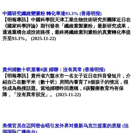
中國研究纖維變澱粉 轉化率達93.3%
(香港明报)
【明報專訊】中國科學院天津工業生物技術研究所團隊近日在
《國家科學評論》期刊發表「纖維素製澱粉」最新研究成果，
通過重構合成技術路徑，最終將纖維素到澱粉的真實轉化率提
升至93.3%。
(2025-11-22)
貴州婦數十呎屋養8孩 婦聯：沒有異常
(香港明报)
【明報專訊】貴州省六盤水市一名女子近日在抖音發短片，介
紹自己在數平米（數十呎）房間內養育了8個孩子的情况，很
快成為熱搜話題。當地婦聯昨回應稱，8孩醫療教育均有保
障，「沒有異常狀況」。
(2025-11-22)
美俄官员在迈阿密会晤引发外界对最新乌克兰提案的质疑
(法
国国际广播电台)