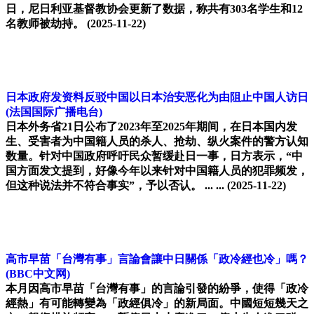
日，尼日利亚基督教协会更新了数据，称共有303名学生和12
名教师被劫持。
(2025-11-22)
日本政府发资料反驳中国以日本治安恶化为由阻止中国人访日
(法国国际广播电台)
日本外务省21日公布了2023年至2025年期间，在日本国内发
生、受害者为中国籍人员的杀人、抢劫、纵火案件的警方认知
数量。针对中国政府呼吁民众暂缓赴日一事，日方表示，“中
国方面发文提到，好像今年以来针对中国籍人员的犯罪频发，
但这种说法并不符合事实”，予以否认。 ... ...
(2025-11-22)
高市早苗「台灣有事」言論會讓中日關係「政冷經也冷」嗎？
(BBC中文网)
本月因高市早苗「台灣有事」的言論引發的紛爭，使得「政冷
經熱」有可能轉變為「政經俱冷」的新局面。中國短短幾天之