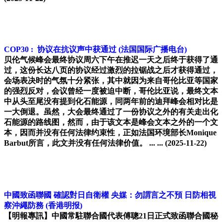
COP30 : 协议在抗议声中获通过
(法国国际广播电台)
贝伦气候峰会最终协议周六下午在推迟一天之后终于获得了通
过，这份长达八页的协议经过激烈的拉锯战之后才获得通过，
会场表决时的气氛十分紧张，其中就因为来自哥伦比亚等国家
的强烈反对，会议曾经一度被迫中断，哥伦比亚说，最终文本
中从头至尾没有提到化石能源，同两年前的迪拜峰会相对比是
一大倒退。虽然，大会最终通过了一份协议之外的有关走出化
石能源的路线图，然而，由于该文本是峰会文本之外的一个文
本，因而并没有任何法律约束性，正如法国环境部长Monique
Barbut所言，此文并没有任何法律价值。 ... ...
(2025-11-22)
中國致函聯國 確認對日自衛權 央媒：勿謂言之不預 日防相視
察沖繩防務
(香港明报)
【明報專訊】中國常駐聯合國代表傅聰21日正式致函聯合國秘