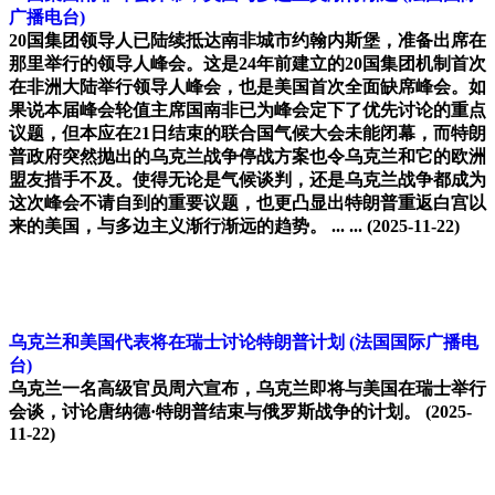
广播电台)
20国集团领导人已陆续抵达南非城市约翰内斯堡，准备出席在
那里举行的领导人峰会。这是24年前建立的20国集团机制首次
在非洲大陆举行领导人峰会，也是美国首次全面缺席峰会。如
果说本届峰会轮值主席国南非已为峰会定下了优先讨论的重点
议题，但本应在21日结束的联合国气候大会未能闭幕，而特朗
普政府突然抛出的乌克兰战争停战方案也令乌克兰和它的欧洲
盟友措手不及。使得无论是气候谈判，还是乌克兰战争都成为
这次峰会不请自到的重要议题，也更凸显出特朗普重返白宫以
来的美国，与多边主义渐行渐远的趋势。 ... ...
(2025-11-22)
乌克兰和美国代表将在瑞士讨论特朗普计划
(法国国际广播电
台)
乌克兰一名高级官员周六宣布，乌克兰即将与美国在瑞士举行
会谈，讨论唐纳德·特朗普结束与俄罗斯战争的计划。
(2025-
11-22)