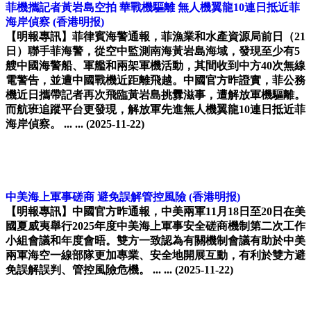
菲機攜記者黃岩島空拍 華戰機驅離 無人機翼龍10連日抵近菲
海岸偵察
(香港明报)
【明報專訊】菲律賓海警通報，菲漁業和水產資源局前日（21
日）聯手菲海警，從空中監測南海黃岩島海域，發現至少有5
艘中國海警船、軍艦和兩架軍機活動，其間收到中方40次無線
電警告，並遭中國戰機近距離飛越。中國官方昨證實，菲公務
機近日攜帶記者再次飛臨黃岩島挑釁滋事，遭解放軍機驅離。
而航班追蹤平台更發現，解放軍先進無人機翼龍10連日抵近菲
海岸偵察。 ... ...
(2025-11-22)
中美海上軍事磋商 避免誤解管控風險
(香港明报)
【明報專訊】中國官方昨通報，中美兩軍11月18日至20日在美
國夏威夷舉行2025年度中美海上軍事安全磋商機制第二次工作
小組會議和年度會晤。雙方一致認為有關機制會議有助於中美
兩軍海空一線部隊更加專業、安全地開展互動，有利於雙方避
免誤解誤判、管控風險危機。 ... ...
(2025-11-22)