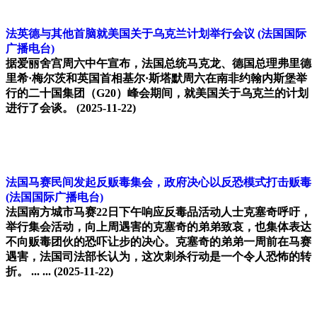
法英德与其他首脑就美国关于乌克兰计划举行会议
(法国国际
广播电台)
据爱丽舍宫周六中午宣布，法国总统马克龙、德国总理弗里德
里希·梅尔茨和英国首相基尔·斯塔默周六在南非约翰内斯堡举
行的二十国集团（G20）峰会期间，就美国关于乌克兰的计划
进行了会谈。
(2025-11-22)
法国马赛民间发起反贩毒集会，政府决心以反恐模式打击贩毒
(法国国际广播电台)
法国南方城市马赛22日下午响应反毒品活动人士克塞奇呼吁，
举行集会活动，向上周遇害的克塞奇的弟弟致哀，也集体表达
不向贩毒团伙的恐吓让步的决心。克塞奇的弟弟一周前在马赛
遇害，法国司法部长认为，这次刺杀行动是一个令人恐怖的转
折。 ... ...
(2025-11-22)