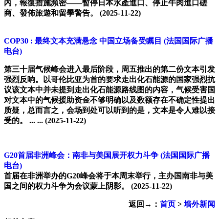
內，報復措施頻密——暫停日本水產進口、停止牛肉進口磋
商、發佈旅遊和留學警告。
(2025-11-22)
COP30 : 最终文本充满悬念 中国立场备受瞩目
(法国国际广播
电台)
第三十届气候峰会进入最后阶段，周五推出的第二份文本引发
强烈反响。以哥伦比亚为首的要求走出化石能源的国家强烈抗
议该文本中并未提到走出化石能源路线图的内容，气候受害国
对文本中的气候援助资金不够明确以及数额存在不确定性提出
质疑，总而言之，会场到处可以听到的是，文本是令人难以接
受的。 ... ...
(2025-11-22)
G20首届非洲峰会：南非与美国展开权力斗争
(法国国际广播
电台)
首届在非洲举办的G20峰会将于本周末举行，主办国南非与美
国之间的权力斗争为会议蒙上阴影。
(2025-11-22)
返回→：
首页
>
墙外新闻