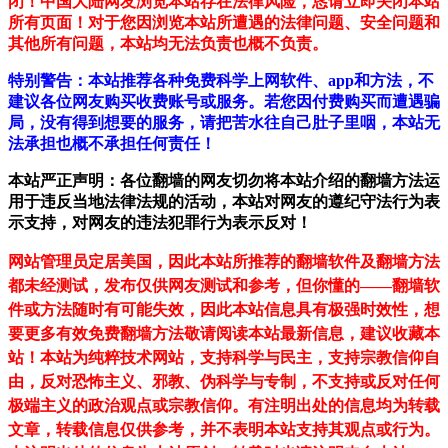
闭！中国大陆网友浏览本站存在法律风险，恳请立即关闭本站
所有页面！对于您因浏览本站所遭遇的法律问题、安全问题和
其他所有问题，本站均无法负责也概不负责。
特别警告：本站推荐各种免费科学上网软件、app和方法，不
建议各位网友购买收费账号或服务。若您因付费购买而遭遇骗
局，没有得到想要的服务，请把苦水往自己肚子里咽，本站无
法承担也概不承担任何责任！
本站严正声明：各位翻墙的网友切勿将本站介绍的翻墙方法运
用于违反当地法律法规的活动，本站对网友的遵纪守法行为表
示支持，对网友的违法犯罪行为表示反对！
网站管理员定居美国，因此本站所推荐的翻墙软件及翻墙方法
都未经测试，发布仅供网友测试和参考，但你懂的——翻墙软
件或方法随时有可能失效，因此本站信息具有极强时效性，想
要更多有效免费翻墙方法敬请阅读本站最新信息，建议收藏本
站！
本站为纯粹技术网站，支持科学与民主，支持宗教信仰自
由，反对恐怖主义、邪教、伪科学与专制，不支持或反对任何
极端主义的政治观点或宗教信仰。有注明出处的信息均为转载
文章，转载信息仅供参考，并不表明本站支持其观点或行为。