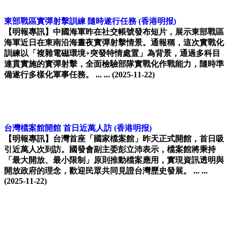
東部戰區實彈射擊訓練 隨時遂行任務
(香港明报)
【明報專訊】中國海軍昨在社交帳號發布短片，展示東部戰區
海軍近日在東南沿海晝夜實彈射擊情景。通報稱，這次實戰化
訓練以「複雜電磁環境+突發特情處置」為背景，通過多科目
連貫實施的實彈射擊，全面檢驗部隊實戰化作戰能力，隨時準
備遂行多樣化軍事任務。 ... ...
(2025-11-22)
台灣檔案館開館 首日近萬人訪
(香港明报)
【明報專訊】台灣首座「國家檔案館」昨天正式開館，首日吸
引近萬人次到訪。國發會副主委彭立沛表示，檔案館將秉持
「最大開放、最小限制」原則推動檔案應用，實現資訊透明與
開放政府的理念，歡迎民眾共同見證台灣歷史發展。 ... ...
(2025-11-22)