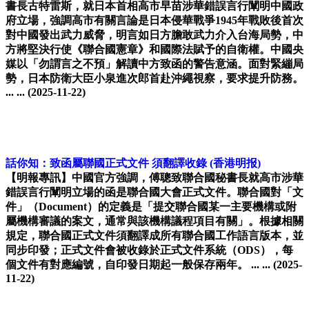
書長古特雷斯，就日本首相高市早苗涉華錯誤言行闡明中國政
府立場，強調高市有關言論是日本侵華戰爭1945年戰敗後首次
對中國發出武力威脅，明言如日方膽敢武力介入台海局勢，中
方將堅決行使《聯合國憲章》和國際法賦予的自衛權。中國央
媒以「勿謂言之不預」解讀中方致函的警告意涵。面對緊繃局
勢，日本防衛大臣小泉進次郎首赴沖繩視察，要求提升防務。
... ...
(2025-11-22)
話你知：致函屬聯國正式文件 須翻譯收錄
(香港明报)
【明報專訊】中國官方強調，傅聰致聯合國秘書長就高市涉華
錯誤言行闡明立場的函是聯合國大會正式文件。聯合國對「文
件」（Document）的定義是「提交聯合國某一主要機構或附
屬機構審議的案文，通常與該機構議程項目有關」。根據相關
規定，聯合國正式文件須翻譯成所有聯合國工作語言版本，並
同步印發；正式文件會被收錄於正式文件系統（ODS），每
個文件有對應編號，自印發日期起一般保存兩年。 ... ...
(2025-
11-22)