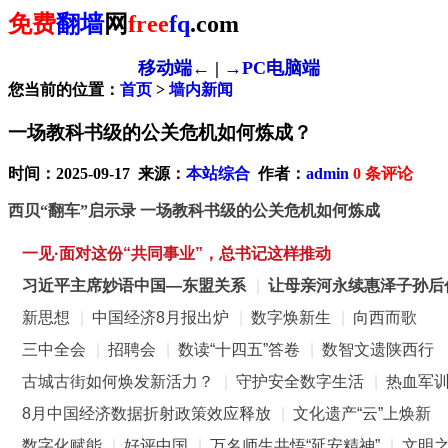
免费
翻墙
网
free
fq
.com
移动端←
|
→PC电脑端
您当前的位置：
首页
>
墙内新闻
一场教科书级的公关危机如何炼成？
时间：2025-09-17 来源：
本站综合
作者：
admin
0
条评论
西贝“翻车”启示录 一场教科书级的公关危机如何炼成
一见·面对这份“共同事业”，总书记这样推动
习近平主席妙语中国—东盟关系
|
让母亲河永续惠泽子孙后
新思想
|
中国经济8月报出炉
|
数字焕新生
|
向西而歌
三中全会
|
招聘会
|
数读“十四五”答卷
|
数智文遗陕西行
古城古街如何焕发新活力？
|
守护安全数字生活
|
热血军
8月中国经济数据折射政策效应释放
|
文化遗产“云”上焕新
数字化赋能
|
好评中国
|
万名师生共悟“延安精神”
|
文明