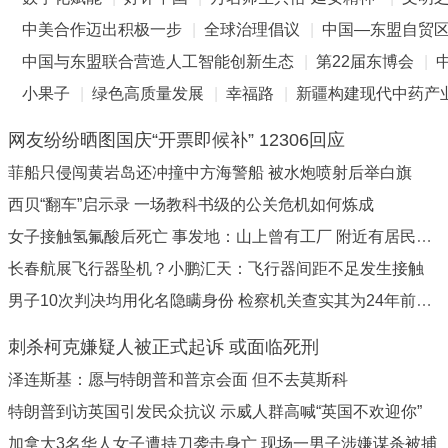
中美合作迈出积极一步
|
全球治理倡议
|
中国—东盟自贸区3
中国与东盟联合营造人工智能创新生态
|
第22届东博会
|
小果子
|
绿色高质量发展
|
幸福路
|
新疆构建现代中药产
网友纷纷晒图国庆“开票即候补” 12306回应
菲船只侵闯黄岩岛还冲撞中方海警船 被水炮喷射后举白旗
西贝“翻车”启示录 一场教科书级的公关危机如何炼成
女子接触氢氟酸后死亡 事发地：山上曾有工厂 附近有居民种菜
长春航展飞行器坠机？小鹏汇天：飞行器间距不足发生接触
男子10次判决均用化名隐瞒身份 检察机关查实其为24年前命案逃犯
刺杀柯克嫌疑人被正式起诉 或面临死刑
泽连斯基：愿与特朗普和普京会面 但不去莫斯科
特朗普到访英国引发民众抗议 示威人群高喊“英国不欢迎你”
加拿大3名华人女子遭持刀袭击身亡 现场一男子涉嫌谋杀被捕