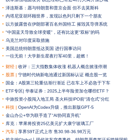
泽连斯基：愿与特朗普和普京会面 但不去莫斯科
内塔尼亚胡环顾世界，发现以色列只剩下一个朋友
以方披露曾在伊朗部署百名外国特工 摧毁其导弹系统
“中国蓝天导致全球变暖”，还有比这更“双标”的吗
乌克兰对印度采取措施
美国总统特朗普抵达英国 进行国事访问
一往无前！大学新生星夜行军40里，超燃！
财经 |
收评：三大指数集体收涨 机器人概念掀涨停潮
股票 |
宁德时代钠新电池通过新国标认证 概念股一览
国金：A股第三轮重估渐行渐近 已在车上不必急于下车
ETF专区|
华泰证券：2025上半年险资加仓哪些ETF？
中旅投资小股闯入地王局
圣火科技IPO前“清仓式”分红
科技 |
OpenAI为Codex升级，推出新版GPT-5
金山办公+华为联手造了“AI协同直升机”
库克：苹果将投资25亿美元扩大康宁玻璃工厂
汽车
|
享界S9T正式上市 售30.98-36.98万元
前主编Global丨现代汽车突查事件，特朗普严查签证反噬韩国投