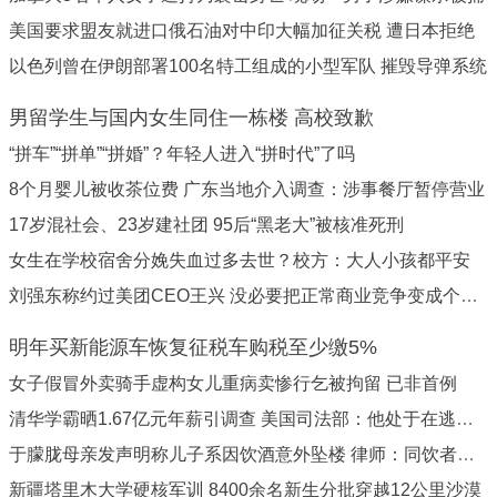
美国要求盟友就进口俄石油对中印大幅加征关税 遭日本拒绝
以色列曾在伊朗部署100名特工组成的小型军队 摧毁导弹系统
男留学生与国内女生同住一栋楼 高校致歉
“拼车”“拼单”“拼婚”？年轻人进入“拼时代”了吗
8个月婴儿被收茶位费 广东当地介入调查：涉事餐厅暂停营业
17岁混社会、23岁建社团 95后“黑老大”被核准死刑
女生在学校宿舍分娩失血过多去世？校方：大人小孩都平安
刘强东称约过美团CEO王兴 没必要把正常商业竞争变成个人恩怨
明年买新能源车恢复征税车购税至少缴5%
女子假冒外卖骑手虚构女儿重病卖惨行乞被拘留 已非首例
清华学霸晒1.67亿元年薪引调查 美国司法部：他处于在逃状态
于朦胧母亲发声明称儿子系因饮酒意外坠楼 律师：同饮者或需担责
新疆塔里木大学硬核军训 8400余名新生分批穿越12公里沙漠