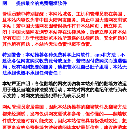
网——提供最全的免费翻墙软件
管理员精中特别提醒：本网站域名、主机和管理员都在美国，
且本站内容仅为非中国大陆网友服务。禁止中国大陆网友浏览
本站！若中国大陆网友因错误操作打开本站网页，请立即关
闭！中国大陆网友浏览本站存在法律风险，恳请立即关闭本站
所有页面！对于您因浏览本站所遭遇的法律问题、安全问题和
其他所有问题，本站均无法负责也概不负责。
特别警告：本站推荐各种免费科学上网软件、app和方法，不
建议各位网友购买收费账号或服务。若您因付费购买而遭遇骗
局，没有得到想要的服务，请把苦水往自己肚子里咽，本站无
法承担也概不承担任何责任！
本站严正声明：各位翻墙的网友切勿将本站介绍的翻墙方法运
用于违反当地法律法规的活动，本站对网友的遵纪守法行为表
示支持，对网友的违法犯罪行为表示反对！
网站管理员定居美国，因此本站所推荐的翻墙软件及翻墙方法
都未经测试，发布仅供网友测试和参考，但你懂的——翻墙软
件或方法随时有可能失效，因此本站信息具有极强时效性，想
要更多有效免费翻墙方法敬请阅读本站最新信息，建议收藏本