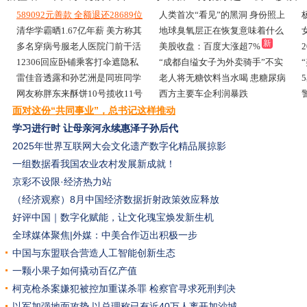
589092元善款 全额退还28689位
人类首次“看见”的黑洞 身份照上
网友
清华学霸晒1.67亿年薪 美方称其
新
地球臭氧层正在恢复意味着什么
热
新
新
新
在逃
多名穿病号服老人医院门前干活
美股收盘：百度大涨超7%
热
12306回应卧铺乘客打伞遮隐私
“成都自缢女子为外卖骑手”不实
1
新
雷佳音透露和孙艺洲是同班同学
老人将无糖饮料当水喝 患糖尿病
网友称胖东来酥饼10号揽收11号
酮症
西方主要车企利润暴跌
生产
面对这份“共同事业”，总书记这样推动
学习进行时
让母亲河永续惠泽子孙后代
2025年世界互联网大会文化遗产数字化精品展掠影
一组数据看我国农业农村发展新成就！
京彩不设限·经济热力站
（经济观察）8月中国经济数据折射政策效应释放
好评中国｜数字化赋能，让文化瑰宝焕发新生机
全球媒体聚焦|外媒：中美合作迈出积极一步
中国与东盟联合营造人工智能创新生态
一颗小果子如何撬动百亿产值
柯克枪杀案嫌犯被控加重谋杀罪 检察官寻求死刑判决
以军加强地面攻势 以总理称已有近40万人离开加沙城