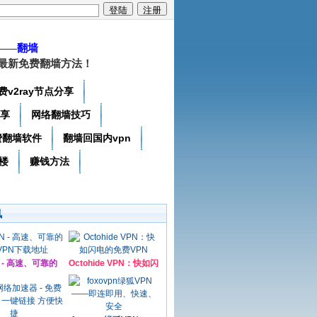
——
翻墙
最新免费翻墙方法！
费v2ray节点分享
分享
网络翻墙技巧
费翻墙软件
翻墙回国内vpn
楼
赚钱方法
讯
N - 高速、可靠的
Octohide VPN：快如闪