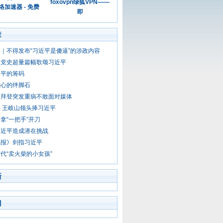
foxovpn绿狐VPN——
加速器 - 免费
即
章
｜不得发布“习近平是傻逼”的涉政内容
版党史超量篇幅歌颂习近平
近平的筹码
雄心的绊脚石
！拜登突发重病不敢面对媒体
 王岐山领头捧习近平
拿“一把手”开刀
习近平造成潜在挑战
电报》剑指习近平
代“卖火柴的小女孩”
新
门