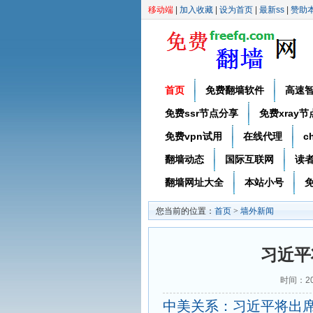
移动端
|
加入收藏
|
设为首页
|
最新ss
|
赞助
首页
免费翻墙软件
高速
免费ssr节点分享
免费xray
免费vpn试用
在线代理
c
翻墙动态
国际互联网
读
翻墙网址大全
本站小号
免
您当前的位置：
首页
>
墙外新闻
习近平
时间：20
中美关系：习近平将出席