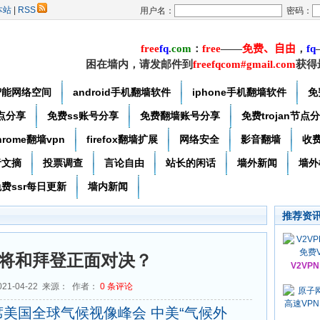
本站
|
RSS
用户名：
密码：
free
f
q
.
com
：
free
——
免费
、自由
，
f
q
困在墙内，请发邮件到
freefqcom#gmail.com
获得
智能网络空间
android手机翻墙软件
iphone手机翻墙软件
免
节点分享
免费ss账号分享
免费翻墙账号分享
免费trojan节点
hrome翻墙vpn
firefox翻墙扩展
网络安全
影音翻墙
收
者文摘
投票调查
言论自由
站长的闲话
墙外新闻
墙外
费ssr每日更新
墙内新闻
推荐资
将和拜登正面对决？
V2VP
21-04-22 来源： 作者：
0
条评论
美国全球气候视像峰会 中美“气候外