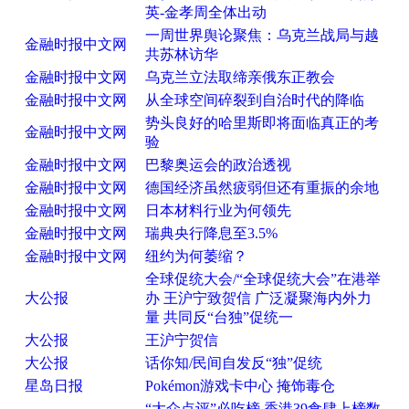
英-金孝周全体出动
一周世界舆论聚焦：乌克兰战局与越
金融时报中文网
共苏林访华
金融时报中文网
乌克兰立法取缔亲俄东正教会
金融时报中文网
从全球空间碎裂到自治时代的降临
势头良好的哈里斯即将面临真正的考
金融时报中文网
验
金融时报中文网
巴黎奥运会的政治透视
金融时报中文网
德国经济虽然疲弱但还有重振的余地
金融时报中文网
日本材料行业为何领先
金融时报中文网
瑞典央行降息至3.5%
金融时报中文网
纽约为何萎缩？
全球促统大会/“全球促统大会”在港举
大公报
办 王沪宁致贺信 广泛凝聚海内外力
量 共同反“台独”促统一
大公报
王沪宁贺信
大公报
话你知/民间自发反“独”促统
星岛日报
Pokémon游戏卡中心 掩饰毒仓
“大众点评”必吃榜 香港39食肆上榜数