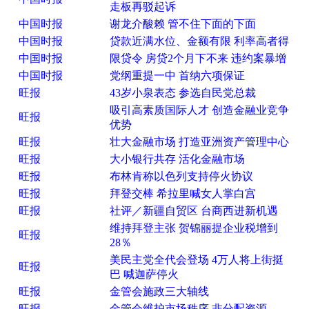
走板再驳起诉
中国时报
谢龙介酸赖 管不住下面的下面
中国时报
贷款近满水位、金额有限 利率高者得
中国时报
限贷令 房贷2个月下不来 违约案暴增
中国时报
党纲重提一中 首纳六项保证
旺报
43岁小泉表态 参选自民党总裁
吸引高素质国际人才 创造金融业竞争
旺报
优势
旺报
壮大金融市场 打造亚洲资产管理中心
旺报
大小银行共存 活化金融市场
旺报
布林肯称以色列支持停火协议
旺报
拜登交棒 希拉里喊女人掌白宫
旺报
社评／新疆自贸区 台商西进新机遇
维持拜登主张 贺锦丽提企业税增到
旺报
28％
美民主党全代会登场 4万人将上街挺
旺报
巴 喊迦萨停火
旺报
金管会施政三大轴线
旺报
金管会维护市场秩序 非分配资源