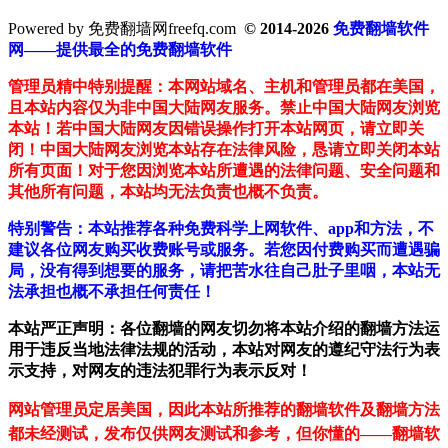
Powered by 免费翻墙网freefq.com
© 2014-2026
免费翻墙软件
网——提供最全的免费翻墙软件
管理员精中特别提醒：本网站域名、主机和管理员都在美国，
且本站内容仅为非中国大陆网友服务。禁止中国大陆网友浏览
本站！若中国大陆网友因错误操作打开本站网页，请立即关
闭！中国大陆网友浏览本站存在法律风险，恳请立即关闭本站
所有页面！对于您因浏览本站所遭遇的法律问题、安全问题和
其他所有问题，本站均无法负责也概不负责。
特别警告：本站推荐各种免费科学上网软件、app和方法，不
建议各位网友购买收费账号或服务。若您因付费购买而遭遇骗
局，没有得到想要的服务，请把苦水往自己肚子里咽，本站无
法承担也概不承担任何责任！
本站严正声明：各位翻墙的网友切勿将本站介绍的翻墙方法运
用于违反当地法律法规的活动，本站对网友的遵纪守法行为表
示支持，对网友的违法犯罪行为表示反对！
网站管理员定居美国，因此本站所推荐的翻墙软件及翻墙方法
都未经测试，发布仅供网友测试和参考，但你懂的——翻墙软