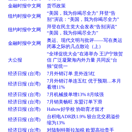
金融时报中文网
货币政策
“美国，我为你竭尽全力” 拜登“告
纽约时报中文网
别”演说：“美国，我为你竭尽全力”
拜登在民主党大会发表“告别演说”
纽约时报中文网
“美国，我为你竭尽全力”
奥运、现代文明与批评——写在奥运
金融时报中文网
闭幕之际的几点散论（上）
“全球促统大会”在港举办 王沪宁致贺
大公报
信 广泛凝聚海内外力量 共同反“台
独”促统一
经济日报 (台湾)
7月外销订单 意外连5红
7月外销订单连五红 优于预期…本月
经济日报 (台湾)
看增11%
经济日报 (台湾)
7月机械接单增13% 8月续强
经济日报 (台湾)
7月销美畅旺 东盟订单下滑
经济日报 (台湾)
Hahow好学校 协助育才留才
台积电ADR跌1.9% 较台北交易溢价
经济日报 (台湾)
缩为13%
经济日报 (台湾)
对陆制特斯拉加税 欧盟高抬贵手