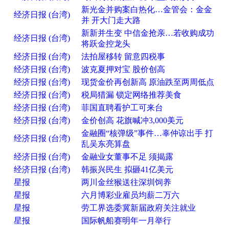
新光金并购案白热化…金管会：金金
经济日报 (台湾)
并 开大门走大路
新新并生变 中信金抢亲…若收购成功
经济日报 (台湾)
将跃金控龙头
经济日报 (台湾)
法拍屋移转 留意四税事
经济日报 (台湾)
波克夏押对宝 股价创高
经济日报 (台湾)
现货金价再创新高 原油跌至两周低点
经济日报 (台湾)
税局猎漏 锁定网络推荐美食
经济日报 (台湾)
菲国直聘看护工可来台
经济日报 (台湾)
金价创高 花旗喊冲3,000美元
金融圈“核弹级”事件…辜仲谅出手 打
经济日报 (台湾)
乱吴东亮算盘
经济日报 (台湾)
金融业女董事不足 须揭露
经济日报 (台湾)
韩振兴民生 拟砸41亿美元
星报
两川金丝猴送往深圳饲养
星报
六月博彩业雇员均薪二万六
星报
劳工界选委冀新届政府关注就业
星报
国际帆船赛明年一月举行