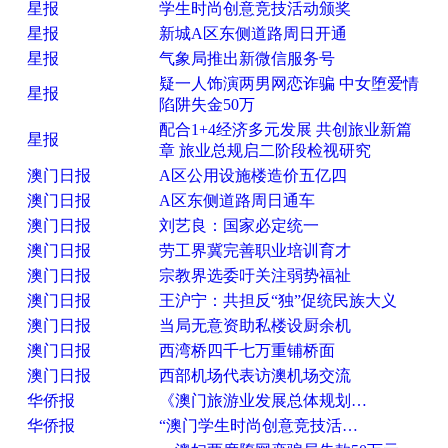
星报
学生时尚创意竞技活动颁奖
星报
新城A区东侧道路周日开通
星报
气象局推出新微信服务号
疑一人饰演两男网恋诈骗 中女堕爱情
星报
陷阱失金50万
配合1+4经济多元发展 共创旅业新篇
星报
章 旅业总规启二阶段检视研究
澳门日报
A区公用设施楼造价五亿四
澳门日报
A区东侧道路周日通车
澳门日报
刘艺良：国家必定统一
澳门日报
劳工界冀完善职业培训育才
澳门日报
宗教界选委吁关注弱势福祉
澳门日报
王沪宁：共担反“独”促统民族大义
澳门日报
当局无意资助私楼设厨余机
澳门日报
西湾桥四千七万重铺桥面
澳门日报
西部机场代表访澳机场交流
华侨报
《澳门旅游业发展总体规划…
华侨报
“澳门学生时尚创意竞技活…