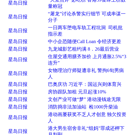
星岛日报
量称冠
“屠龙”讨论杀警实行细节 可成串谋一
星岛日报
分子
一日两车堕电车轨工程坑洞 司机批
星岛日报
指示差
星岛日报
中小企恐随便Call Loan 令经济更差
星岛日报
九龙城影艺租约满 8．26最后营业
住屋交通用膳齐加价 上月通胀2.5%“3
星岛日报
连升”
女物理治疗师疑遭非礼 警拘6旬男病
星岛日报
人
星岛日报
巴奥庆功 习近平：国运兴则体育兴
星岛日报
房协跟队加租 元旦起涨10%
星岛日报
文创产业可做“梦” 港动漫钱途无限
星岛日报
消防捣非法加油站 检1000升柴油
港动画屡获奖不乏人才创意 独欠投资
星岛日报
人
港大男生宿舍非礼“组妈”罪成还柙下
星岛日报
月判刑