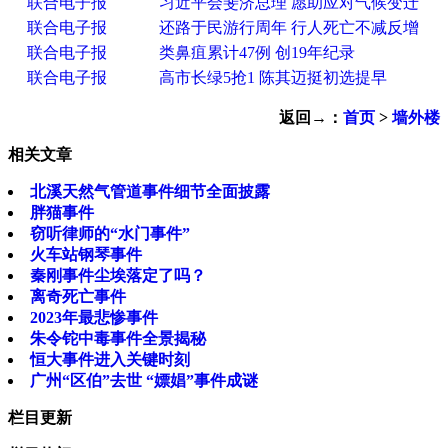
联合电子报
习近平会斐济总理 愿助应对气候变迁
联合电子报
还路于民游行周年 行人死亡不减反增
联合电子报
类鼻疽累计47例 创19年纪录
联合电子报
高市长绿5抢1 陈其迈挺初选提早
返回→：
首页
>
墙外楼
相关文章
北溪天然气管道事件细节全面披露
胖猫事件
窃听律师的“水门事件”
火车站钢琴事件
秦刚事件尘埃落定了吗？
离奇死亡事件
2023年最悲惨事件
朱令铊中毒事件全景揭秘
恒大事件进入关键时刻
广州“区伯”去世 “嫖娼”事件成谜
栏目更新