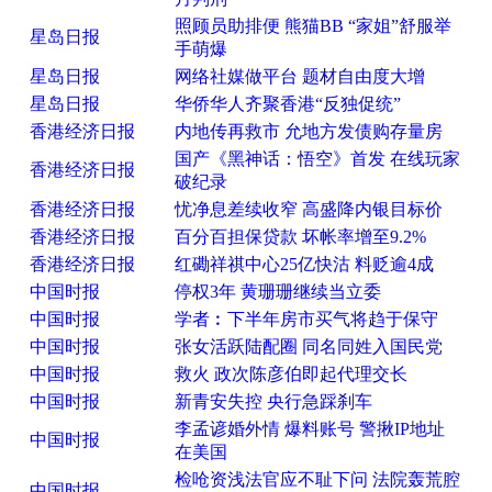
照顾员助排便 熊猫BB “家姐”舒服举
星岛日报
手萌爆
星岛日报
网络社媒做平台 题材自由度大增
星岛日报
华侨华人齐聚香港“反独促统”
香港经济日报
内地传再救市 允地方发债购存量房
国产《黑神话：悟空》首发 在线玩家
香港经济日报
破纪录
香港经济日报
忧净息差续收窄 高盛降内银目标价
香港经济日报
百分百担保贷款 坏帐率增至9.2%
香港经济日报
红磡祥祺中心25亿快沽 料贬逾4成
中国时报
停权3年 黄珊珊继续当立委
中国时报
学者︰下半年房市买气将趋于保守
中国时报
张女活跃陆配圈 同名同姓入国民党
中国时报
救火 政次陈彦伯即起代理交长
中国时报
新青安失控 央行急踩刹车
李孟谚婚外情 爆料账号 警揪IP地址
中国时报
在美国
检呛资浅法官应不耻下问 法院轰荒腔
中国时报