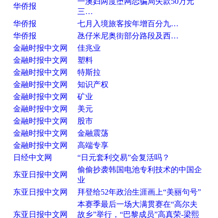
一澳妇两度堕网恋骗局失款50万元
华侨报
三…
华侨报
七月入境旅客按年增百分九…
华侨报
氹仔米尼奥街部分路段及西…
金融时报中文网
佳兆业
金融时报中文网
塑料
金融时报中文网
特斯拉
金融时报中文网
知识产权
金融时报中文网
矿业
金融时报中文网
美元
金融时报中文网
股市
金融时报中文网
金融震荡
金融时报中文网
高端专享
日经中文网
“日元套利交易”会复活吗？
偷偷抄袭韩国电池专利技术的中国企
东亚日报中文网
业
东亚日报中文网
拜登给52年政治生涯画上“美丽句号”
本赛季最后一场大满贯赛在“高尔夫
东亚日报中文网
故乡”举行，“巴黎成员”高真荣-梁熙