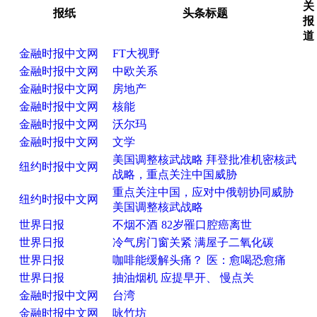
关
报纸
头条标题
报
道
金融时报中文网
FT大视野
金融时报中文网
中欧关系
金融时报中文网
房地产
金融时报中文网
核能
金融时报中文网
沃尔玛
金融时报中文网
文学
美国调整核武战略 拜登批准机密核武
纽约时报中文网
战略，重点关注中国威胁
重点关注中国，应对中俄朝协同威胁
纽约时报中文网
美国调整核武战略
世界日报
不烟不酒 82岁罹口腔癌离世
世界日报
冷气房门窗关紧 满屋子二氧化碳
世界日报
咖啡能缓解头痛？ 医：愈喝恐愈痛
世界日报
抽油烟机 应提早开、 慢点关
金融时报中文网
台湾
金融时报中文网
咏竹坊