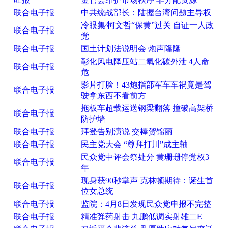
联合电子报
中共统战部长：陆握台湾问题主导权
冷眼集∕柯文哲“保黄”过关 自证一人政
联合电子报
党
联合电子报
国土计划法说明会 炮声隆隆
彰化风电降压站二氧化碳外泄 4人命
联合电子报
危
影片打脸！43炮指部军车车祸竟是驾
联合电子报
驶拿东西不看前方
拖板车超载运送钢梁翻落 撞破高架桥
联合电子报
防护墙
联合电子报
拜登告别演说 交棒贺锦丽
联合电子报
民主党大会 “尊拜打川”成主轴
民众党中评会祭处分 黄珊珊停党权3
联合电子报
年
现身获90秒掌声 克林顿期待：诞生首
联合电子报
位女总统
联合电子报
监院：4月8日发现民众党申报不完整
联合电子报
精准弹药射击 九鹏低调实射雄二E