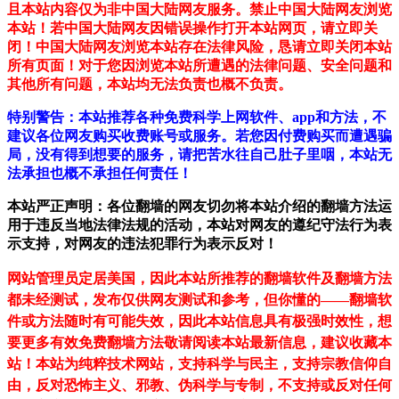
且本站内容仅为非中国大陆网友服务。禁止中国大陆网友浏览
本站！若中国大陆网友因错误操作打开本站网页，请立即关
闭！中国大陆网友浏览本站存在法律风险，恳请立即关闭本站
所有页面！对于您因浏览本站所遭遇的法律问题、安全问题和
其他所有问题，本站均无法负责也概不负责。
特别警告：本站推荐各种免费科学上网软件、app和方法，不
建议各位网友购买收费账号或服务。若您因付费购买而遭遇骗
局，没有得到想要的服务，请把苦水往自己肚子里咽，本站无
法承担也概不承担任何责任！
本站严正声明：各位翻墙的网友切勿将本站介绍的翻墙方法运
用于违反当地法律法规的活动，本站对网友的遵纪守法行为表
示支持，对网友的违法犯罪行为表示反对！
网站管理员定居美国，因此本站所推荐的翻墙软件及翻墙方法
都未经测试，发布仅供网友测试和参考，但你懂的——翻墙软
件或方法随时有可能失效，因此本站信息具有极强时效性，想
要更多有效免费翻墙方法敬请阅读本站最新信息，建议收藏本
站！
本站为纯粹技术网站，支持科学与民主，支持宗教信仰自
由，反对恐怖主义、邪教、伪科学与专制，不支持或反对任何