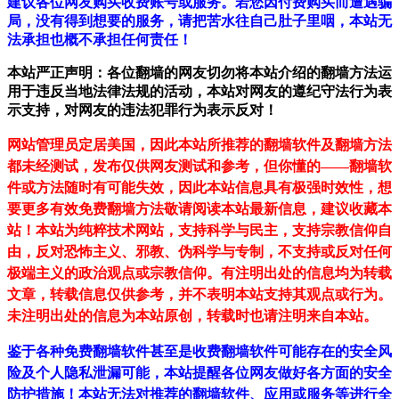
建议各位网友购买收费账号或服务。若您因付费购买而遭遇骗
局，没有得到想要的服务，请把苦水往自己肚子里咽，本站无
法承担也概不承担任何责任！
本站严正声明：各位翻墙的网友切勿将本站介绍的翻墙方法运
用于违反当地法律法规的活动，本站对网友的遵纪守法行为表
示支持，对网友的违法犯罪行为表示反对！
网站管理员定居美国，因此本站所推荐的翻墙软件及翻墙方法
都未经测试，发布仅供网友测试和参考，但你懂的——翻墙软
件或方法随时有可能失效，因此本站信息具有极强时效性，想
要更多有效免费翻墙方法敬请阅读本站最新信息，建议收藏本
站！
本站为纯粹技术网站，支持科学与民主，支持宗教信仰自
由，反对恐怖主义、邪教、伪科学与专制，不支持或反对任何
极端主义的政治观点或宗教信仰。有注明出处的信息均为转载
文章，转载信息仅供参考，并不表明本站支持其观点或行为。
未注明出处的信息为本站原创，转载时也请注明来自本站。
鉴于各种免费翻墙软件甚至是收费翻墙软件可能存在的安全风
险及个人隐私泄漏可能，本站提醒各位网友做好各方面的安全
防护措施！本站无法对推荐的翻墙软件、应用或服务等进行全