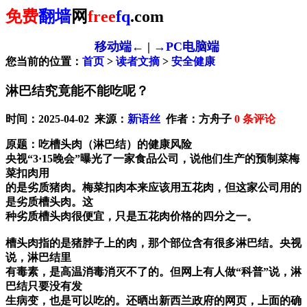
免费
翻墙
网
free
fq
.com
移动端←
|
→PC电脑端
您当前的位置：
首页
>
读者文摘
>
安全健康
淋巴结究竟能不能吃呢？
时间：2025-04-02 来源：
新语丝
作者：方舟子
0
条评论
原题：吃槽头肉（淋巴结）的健康风险
央视“3·15晚会”曝光了一家食品公司，说他们生产的预制菜梅
菜扣肉用
的是劣质猪肉。梅菜扣肉本来应该用五花肉，但这家公司用的
是劣质槽头肉。这
种劣质槽头肉很便宜，只是五花肉价格的四分之一。
槽头肉指的是猪脖子上的肉，那个部位含有很多淋巴结。央视
说，淋巴结里
有毒素，是高温消毒消灭不了的。但网上有人做“科普”说，淋
巴结只要没有发
生病变，也是可以吃的。还晒出新西兰政府的网页，上面的确