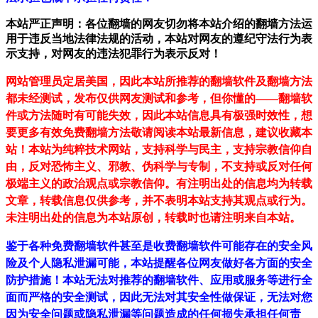
本站严正声明：各位翻墙的网友切勿将本站介绍的翻墙方法运
用于违反当地法律法规的活动，本站对网友的遵纪守法行为表
示支持，对网友的违法犯罪行为表示反对！
网站管理员定居美国，因此本站所推荐的翻墙软件及翻墙方法
都未经测试，发布仅供网友测试和参考，但你懂的——翻墙软
件或方法随时有可能失效，因此本站信息具有极强时效性，想
要更多有效免费翻墙方法敬请阅读本站最新信息，建议收藏本
站！
本站为纯粹技术网站，支持科学与民主，支持宗教信仰自
由，反对恐怖主义、邪教、伪科学与专制，不支持或反对任何
极端主义的政治观点或宗教信仰。有注明出处的信息均为转载
文章，转载信息仅供参考，并不表明本站支持其观点或行为。
未注明出处的信息为本站原创，转载时也请注明来自本站。
鉴于各种免费翻墙软件甚至是收费翻墙软件可能存在的安全风
险及个人隐私泄漏可能，本站提醒各位网友做好各方面的安全
防护措施！本站无法对推荐的翻墙软件、应用或服务等进行全
面而严格的安全测试，因此无法对其安全性做保证，无法对您
因为安全问题或隐私泄漏等问题造成的任何损失承担任何责