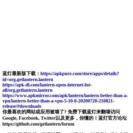
蓝灯最新版下载：
https://apkpure.com/store/apps/details?
id=org.getlantern.lantern
https://apk-dl.com/lantern-open-internet-for-
all/org.getlantern.lantern
https://www.apkmirror.com/apk/lantern/lantern-better-than-a-
vpn/lantern-better-than-a-vpn-5-10-0-20200720-210821-
release/#downloads
你最喜欢的网站或应用被墙了? 免费下载蓝灯来翻墙访问
Google, Facebook, Twitter以及更多，你懂的！蓝灯官方论坛
https://github.com/getlantern/forum