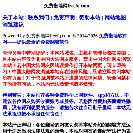
免费翻墙网freefq.com
关于本站
|
联系我们
|
免责声明
|
赞助本站
|
网站地图
|
浏览建议
Powered by 免费翻墙网freefq.com
© 2014-2026
免费翻墙软件
网——提供最全的免费翻墙软件
管理员精中特别提醒：本网站域名、主机和管理员都在美国，
且本站内容仅为非中国大陆网友服务。禁止中国大陆网友浏览
本站！若中国大陆网友因错误操作打开本站网页，请立即关
闭！中国大陆网友浏览本站存在法律风险，恳请立即关闭本站
所有页面！对于您因浏览本站所遭遇的法律问题、安全问题和
其他所有问题，本站均无法负责也概不负责。
特别警告：本站推荐各种免费科学上网软件、app和方法，不
建议各位网友购买收费账号或服务。若您因付费购买而遭遇骗
局，没有得到想要的服务，请把苦水往自己肚子里咽，本站无
法承担也概不承担任何责任！
本站严正声明：各位翻墙的网友切勿将本站介绍的翻墙方法运
用于违反当地法律法规的活动，本站对网友的遵纪守法行为表