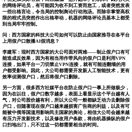
的网络评论员，有可能因为收不到工资而怠工，或者突然发表
一些出格言论，令当局的控制舆论行动泡汤。而除非掌管高权
限的程式员突然作出出格举动，机器的网络评论员基本上都受
到当局牢牢控制。
问：西方国家的科技大公司如何可以防止由国家推导在各平台
上用假户口散播AI假消息？
李建军：现时西方国家的大公司面对两难——制止假户口有可
能造成反效果，因为有相当用作带风向的假户口是利用VPN
连接，如果平台一刀切禁止VPN连接，就有可能连翻墙的用
户都受影响。因此，大公司都需要开发新人工智能技术，更有
效率侦测假户口，然后将假户口删除。
另一方面，很多西方社媒平台在防止假户口一事上所做极少，
因为在以往，假户口数字越多，表面上看显示这个平台越有人
气，对公司股价越有利，所以大公司一般都缺乏动力去删除假
户口，但随著现在假户口越来越损害广告商的利益，以及有可
能被中俄等国滥用影响民主国家的舆论，相信大公司会越来越
有压力开发新技术，以及修改用户条款，将由机器操纵的假户
口扫地出门，只不过这一切都需要相当的时间。