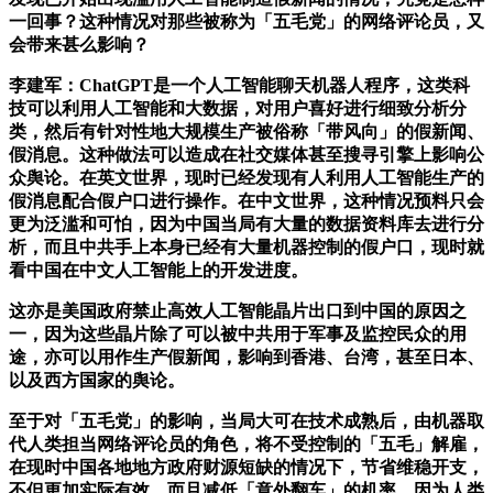
一回事？这种情况对那些被称为「五毛党」的网络评论员，又
会带来甚么影响？
李建军：ChatGPT是一个人工智能聊天机器人程序，这类科
技可以利用人工智能和大数据，对用户喜好进行细致分析分
类，然后有针对性地大规模生产被俗称「带风向」的假新闻、
假消息。这种做法可以造成在社交媒体甚至搜寻引擎上影响公
众舆论。在英文世界，现时已经发现有人利用人工智能生产的
假消息配合假户口进行操作。在中文世界，这种情况预料只会
更为泛滥和可怕，因为中国当局有大量的数据资料库去进行分
析，而且中共手上本身已经有大量机器控制的假户口，现时就
看中国在中文人工智能上的开发进度。
这亦是美国政府禁止高效人工智能晶片出口到中国的原因之
一，因为这些晶片除了可以被中共用于军事及监控民众的用
途，亦可以用作生产假新闻，影响到香港、台湾，甚至日本、
以及西方国家的舆论。
至于对「五毛党」的影响，当局大可在技术成熟后，由机器取
代人类担当网络评论员的角色，将不受控制的「五毛」解雇，
在现时中国各地地方政府财源短缺的情况下，节省维稳开支，
不但更加实际有效，而且减低「意外翻车」的机率。因为人类