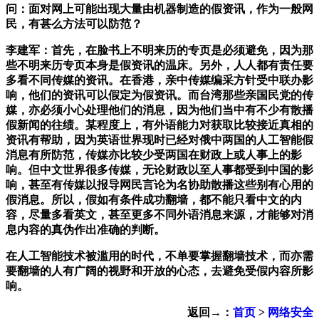
问：面对网上可能出现大量由机器制造的假资讯，作为一般网
民，有甚么方法可以防范？
李建军：首先，在脸书上不明来历的专页是必须避免，因为那
些不明来历专页本身是假资讯的温床。另外，人人都有责任要
多看不同传媒的资讯。在香港，亲中传媒编采方针受中联办影
响，他们的资讯可以假定为假资讯。而台湾那些亲国民党的传
媒，亦必须小心处理他们的消息，因为他们当中有不少有散播
假新闻的往绩。某程度上，有外语能力对获取比较接近真相的
资讯有帮助，因为英语世界现时已经对俄中两国的人工智能假
消息有所防范，传媒亦比较少受两国在财政上或人事上的影
响。但中文世界很多传媒，无论财政以至人事都受到中国的影
响，甚至有传媒以报导网民言论为名协助散播这些别有心用的
假消息。所以，假如有条件成功翻墙，都不能只看中文的内
容，尽量多看英文，甚至更多不同外语消息来源，才能够对消
息内容的真伪作出准确的判断。
在人工智能技术被滥用的时代，不单要掌握翻墙技术，而亦需
要翻墙的人有广阔的视野和开放的心态，去避免受假内容所影
响。
返回→：
首页
>
网络安全