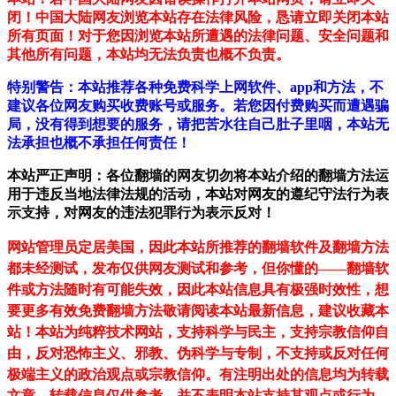
闭！中国大陆网友浏览本站存在法律风险，恳请立即关闭本站
所有页面！对于您因浏览本站所遭遇的法律问题、安全问题和
其他所有问题，本站均无法负责也概不负责。
特别警告：本站推荐各种免费科学上网软件、app和方法，不
建议各位网友购买收费账号或服务。若您因付费购买而遭遇骗
局，没有得到想要的服务，请把苦水往自己肚子里咽，本站无
法承担也概不承担任何责任！
本站严正声明：各位翻墙的网友切勿将本站介绍的翻墙方法运
用于违反当地法律法规的活动，本站对网友的遵纪守法行为表
示支持，对网友的违法犯罪行为表示反对！
网站管理员定居美国，因此本站所推荐的翻墙软件及翻墙方法
都未经测试，发布仅供网友测试和参考，但你懂的——翻墙软
件或方法随时有可能失效，因此本站信息具有极强时效性，想
要更多有效免费翻墙方法敬请阅读本站最新信息，建议收藏本
站！
本站为纯粹技术网站，支持科学与民主，支持宗教信仰自
由，反对恐怖主义、邪教、伪科学与专制，不支持或反对任何
极端主义的政治观点或宗教信仰。有注明出处的信息均为转载
文章，转载信息仅供参考，并不表明本站支持其观点或行为。