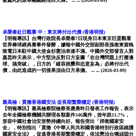
被處死的原華融總經理白天輝。 ... ...
(2026-03-09)
卓榮泰赴日觀賽 中：東京將付出代價
(香港明报)
【明報專訊】台灣行政院長卓榮泰7日現身日本東京巨蛋觀看
世界棒球經典賽事件發酵，據報中國外交部副部長孫衛東當晚
致電日本駐中國大使金杉憲治表達不滿。中國外交部發言人郭
嘉昆昨天表示，中方堅決反對日方妄圖「在台灣問題上打擦邊
球、搞突破」，日方的「縱容挑釁和恣意妄為」必將付出代
價，由此造成的一切後果須由日方承擔。 ... ...
(2026-03-09)
最高檢：貫徹香港國安法 促長期繁榮穩定
(香港明报)
【明報專訊】最高檢察院檢察長應勇昨日發表工作報告，表示
去年全國檢察機關共辦理各類案件346萬件，按年跌11.7%，
形容中國社會治安形勢持續向好。報告突出「捍衛國家安
全」，特別指出「貫徹《中華人民共和國香港特別行政區維護
國家安全法》，促進香港長期繁榮穩定，依法懲治台獨頑固分