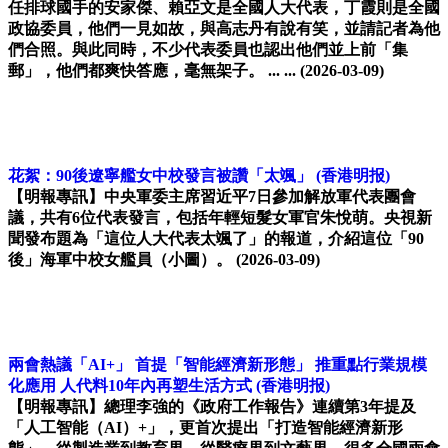
任排球國手的安家傑、賴亞文是全國人大代表，丁霞則是全國
政協委員，他們一見如故，與高志丹有說有笑，並請記者為他
們合照。與此同時，不少代表委員也認出他們並上前「集
郵」，他們都爽快答應，毫無架子。 ... ...
(2026-03-09)
花絮：90後遼寧艦女中校發言被讚「太颯」
(香港明报)
【明報專訊】中央軍委主席習近平7日參加解放軍代表團會
議，共有6位代表發言，包括年輕短髮女軍官朱悅萌。央視新
聞發布題為「這位人大代表太颯了」的報道，介紹這位「90
後」海軍中校女艦員（小圖）。
(2026-03-09)
兩會熱議「AI+」 首提「智能經濟新形態」 推重點行業規模
化應用 人代料10年內再塑生活方式
(香港明报)
【明報專訊】總理李強的《政府工作報告》連續第3年提及
「人工智能（AI）+」，更首次提出「打造智能經濟新形