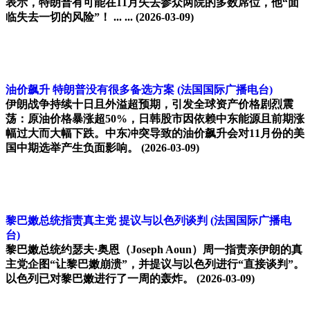
表示，特朗普有可能在11月失去参众两院的多数席位，他“面
临失去一切的风险”！ ... ...
(2026-03-09)
油价飙升 特朗普没有很多备选方案
(法国国际广播电台)
伊朗战争持续十日且外溢超预期，引发全球资产价格剧烈震
荡：原油价格暴涨超50%，日韩股市因依赖中东能源且前期涨
幅过大而大幅下跌。中东冲突导致的油价飙升会对11月份的美
国中期选举产生负面影响。
(2026-03-09)
黎巴嫩总统指责真主党 提议与以色列谈判
(法国国际广播电
台)
黎巴嫩总统约瑟夫·奥恩（Joseph Aoun）周一指责亲伊朗的真
主党企图“让黎巴嫩崩溃”，并提议与以色列进行“直接谈判”。
以色列已对黎巴嫩进行了一周的轰炸。
(2026-03-09)