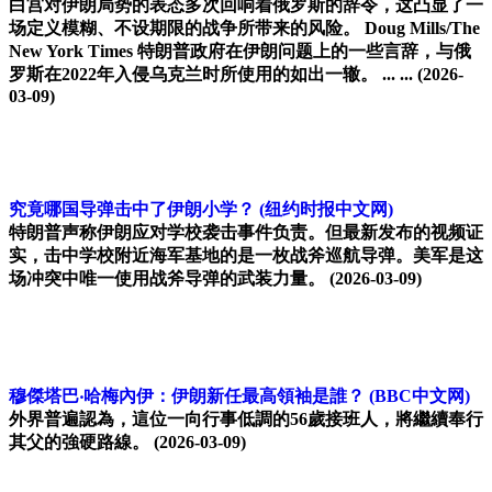
白宫对伊朗局势的表态多次回响着俄罗斯的辞令，这凸显了一
场定义模糊、不设期限的战争所带来的风险。 Doug Mills/The
New York Times 特朗普政府在伊朗问题上的一些言辞，与俄
罗斯在2022年入侵乌克兰时所使用的如出一辙。 ... ...
(2026-
03-09)
究竟哪国导弹击中了伊朗小学？
(纽约时报中文网)
特朗普声称伊朗应对学校袭击事件负责。但最新发布的视频证
实，击中学校附近海军基地的是一枚战斧巡航导弹。美军是这
场冲突中唯一使用战斧导弹的武装力量。
(2026-03-09)
穆傑塔巴‧哈梅內伊：伊朗新任最高領袖是誰？
(BBC中文网)
外界普遍認為，這位一向行事低調的56歲接班人，將繼續奉行
其父的強硬路線。
(2026-03-09)