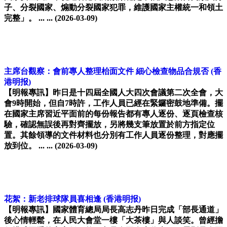
子、分裂國家、煽動分裂國家犯罪，維護國家主權統一和領土
完整」。 ... ...
(2026-03-09)
主席台觀察：會前專人整理枱面文件 細心檢查物品合規否
(香
港明报)
【明報專訊】昨日是十四屆全國人大四次會議第二次全會，大
會9時開始，但自7時許，工作人員已經在緊鑼密鼓地準備。擺
在國家主席習近平面前的每份報告都有專人逐份、逐頁檢查核
驗，確認無誤後再對齊擺放，另將幾支筆放置於前方指定位
置。其餘領導的文件材料也分別有工作人員逐份整理，對應擺
放到位。 ... ...
(2026-03-09)
花絮：新老排球隊員喜相逢
(香港明报)
【明報專訊】國家體育總局局長高志丹昨日完成「部長通道」
後心情輕鬆，在人民大會堂一樓「大茶樓」與人談笑。曾經擔