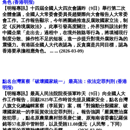
角色
(香港明报)
【明報專訊】十四屆全國人大四次會議昨（9日）舉行第二次
全體會議，全國人大常委會委員長趙樂際向大會報告人大常委
會工作。工作報告顯示，今年將圍繞推進反腐敗國家立法，制
定《反跨境腐敗法》。此事引發高度關注，外界預料該法針對
中國企業「走出去」過程中，在境外賄賂等行為，將填補現行
制度分散、操作性不足的短板，進一步提升對境外腐敗行為的
震懾力。有港區全國人大代表認為，反貪腐是共同目標，認為
香港要承擔相應角色。 ... ...
(2026-03-09)
點名台灣富察「破壞國家統一」 最高法：依法定罪判刑
(香港
明报)
【明報專訊】最高人民法院院長張軍昨天（9日）向全國人大
作工作報告，回顧2025年工作時首先提及國家安全，點名台灣
八旗文化總編輯富察（李延賀）案，稱「對煽動分裂國家、破
壞國家統一的李延賀依法定罪判刑」。報告強調「嚴厲懲治腐
敗犯罪」，點名原農業農村部長唐仁健、原海南省委書記羅保
銘等57名原中管幹部，以及受賄11.08億元（人民幣，下同）