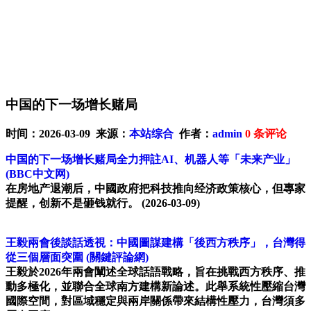
中国的下一场增长赌局
时间：2026-03-09 来源：
本站综合
作者：
admin
0
条评论
中国的下一场增长赌局全力押註AI、机器人等「未来产业」
(BBC中文网)
在房地产退潮后，中國政府把科技推向经济政策核心，但專家
提醒，创新不是砸钱就行。
(2026-03-09)
王毅兩會後談話透視：中國圖謀建構「後西方秩序」，台灣得
從三個層面突圍
(關鍵評論網)
王毅於2026年兩會闡述全球話語戰略，旨在挑戰西方秩序、推
動多極化，並聯合全球南方建構新論述。此舉系統性壓縮台灣
國際空間，對區域穩定與兩岸關係帶來結構性壓力，台灣須多