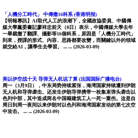
「人機分工時代」 中傳撤16科系
(香港明报)
【明報專訊】AI取代人工的浪潮下，全國政協委員、中國傳
媒大學黨委書記廖祥忠前天（8日）表示，中國傳媒大學去年
一舉裁撤了翻譯、攝影等16個科系，原因是「人機分工時代」
到來，授課的形式、內容、思路都要改變，而關鍵以外的領域
就交給AI，讓學生去學習。 ... ...
(2026-03-09)
美以伊空战十天 导弹无人机说了算
(法国国际广播电台)
周一（3月9日），中东局势持续紧张，海湾国家持续遭到伊朗
无人机和导弹袭击。还发生伊朗导弹携带一枚集束弹头袭击以
色列中部，其中造成两名中国籍建筑工人一死一重伤。这是自
周日到周一夜间以来伊朗对以色列和海湾国家发动的第七次空
中攻击。 ... ...
(2026-03-09)