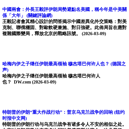
中國兩會：外長王毅評伊朗局勢避點名美國，稱今年是中美關
係「大年」
(關鍵評論網)
王毅記者會其精心設計的問答揭示中國差異化外交策略：對美
克制、聯俄穩固、對歐軟硬兼施、對日強硬。此佈局旨在應對
複雜國際變局，釋放北京的戰略訊號。
(2026-03-09)
哈梅内伊之子继任伊朗最高领袖 穆杰塔巴何许人也？
(德国之
声)
哈梅内伊之子继任伊朗最高领袖 穆杰塔巴何许人
也？ DW.com
(2026-03-09)
特朗普的伊朗“重大作战行动”：普京乌克兰战争的回响
(纽约
时报中文网)
特朗普的伊朗行动与乌克兰战争有诸多令人不安的相似之处。