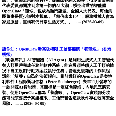
態」。從製造業到教育界，從醫療界到文藝界，很多全國兩會
代表委員都關注到席捲一切的AI大潮，橫空出世的智能體
OpenClaw「龍蝦」也成為熱門話題。全國人大代表、海信集
團董事長賈少謙對本報稱，「相信未來10年，服務機械人會為
家庭服務，重構我們日常生活方式」。 ... ...
(2026-03-09)
話你知：OpenClaw涉高級權限 工信部籲慎「養龍蝦」
(香港
明报)
【明報專訊】AI智能體（AI Agent）是利用生成式人工智能代
替人類用戶完成任務的軟件系統，能在毋須持續人工干預的情
况下自主規劃行動方案並執行任務，管理更複雜的工作流程，
還能「培養」自己的決策傾向。目前爆紅的OpenClaw是奧地
利軟件工程師斯坦伯格（Peter Steinberger）去年11月發布的
一款開源AI智能體，其圖標是一隻紅色龍蝦，內地民眾將安
裝、使用OpenClaw稱為「養龍蝦」。OpenClaw實現部分功
能可能須要授予高級權限，工信部警告這款軟件存在較高安全
風險。 ... ...
(2026-03-09)