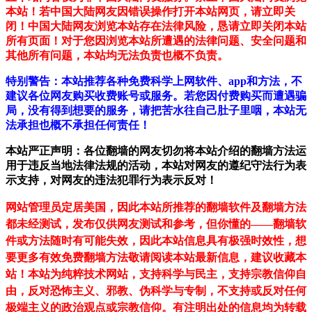
本站！若中国大陆网友因错误操作打开本站网页，请立即关
闭！中国大陆网友浏览本站存在法律风险，恳请立即关闭本站
所有页面！对于您因浏览本站所遭遇的法律问题、安全问题和
其他所有问题，本站均无法负责也概不负责。
特别警告：本站推荐各种免费科学上网软件、app和方法，不
建议各位网友购买收费账号或服务。若您因付费购买而遭遇骗
局，没有得到想要的服务，请把苦水往自己肚子里咽，本站无
法承担也概不承担任何责任！
本站严正声明：各位翻墙的网友切勿将本站介绍的翻墙方法运
用于违反当地法律法规的活动，本站对网友的遵纪守法行为表
示支持，对网友的违法犯罪行为表示反对！
网站管理员定居美国，因此本站所推荐的翻墙软件及翻墙方法
都未经测试，发布仅供网友测试和参考，但你懂的——翻墙软
件或方法随时有可能失效，因此本站信息具有极强时效性，想
要更多有效免费翻墙方法敬请阅读本站最新信息，建议收藏本
站！
本站为纯粹技术网站，支持科学与民主，支持宗教信仰自
由，反对恐怖主义、邪教、伪科学与专制，不支持或反对任何
极端主义的政治观点或宗教信仰。有注明出处的信息均为转载