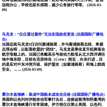
远程办公，学校也延长假期，减少公务旅行等等。
(2026-03-
09)
马克龙：“仅仅通过轰炸”无法实现政权更迭
(法国国际广播电
台)
法国总统马克龙9日访问塞浦路斯，并与塞浦路斯总统、希腊
总理会晤，以彰显欧盟的“团结”。马克龙是乘坐直升机降落在
航空母舰上的。法国已将戴高乐号核动力航母从北大西洋调往
地中海东部，目前在克里特岛（Crète）附近，向东行进，目
的是应对中东冲突升级、保护盟友（如塞浦路斯）和海上航线
安全。 ... ...
(2026-03-09)
霍尔木兹海峡：装成中国船未成攻击目标
(法国国际广播电台)
美国和以色列对伊朗发动军事打击后，连接波斯湾和阿曼湾的
霍尔木兹海峡通行非常困难。伊方程仅仅禁止美国、以色列、