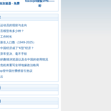
foxovpn绿狐VPN——
加速器 - 免费
即
章
化运动员的现状与走向
语言模型有多少种？
的工作时长
新生人口数（1949-2025）
中国经济成了“K型”经济？
府异常坚决、毫不手软
N的翻墙浏览器以及在中国的使用情况
口危机将重写全球地缘政治格局
pp登中国付费榜首引热议
风云
新
门