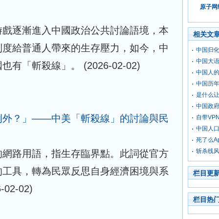
原子网络
游戲逐漸進入中國政治公共討論語境，本
相关文
制度給普通人帶來的生存壓力，如今，中
中国归
中国大
國也有「斬殺線」。
(2026-02-02)
中国人
中国历年
是什么让
中国政
例外？」——中美「斬殺線」的討論與民
自带VP
中国人
死了么A
斩杀线
的網路用語，指生存臨界點。此詞從官方
的工具，轉為民眾反思自身經濟困境與系
栏目更
-02-02)
栏目热