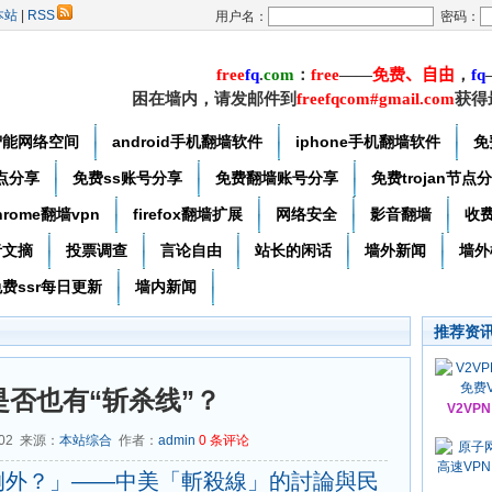
本站
|
RSS
用户名：
密码：
free
f
q
.
com
：
free
——
免费
、自由
，
f
q
困在墙内，请发邮件到
freefqcom#gmail.com
获得
智能网络空间
android手机翻墙软件
iphone手机翻墙软件
免
节点分享
免费ss账号分享
免费翻墙账号分享
免费trojan节点
hrome翻墙vpn
firefox翻墙扩展
网络安全
影音翻墙
收
者文摘
投票调查
言论自由
站长的闲话
墙外新闻
墙外
费ssr每日更新
墙内新闻
推荐资
是否也有“斩杀线”？
V2VP
-02 来源：
本站综合
作者：
admin
0
条评论
例外？」——中美「斬殺線」的討論與民