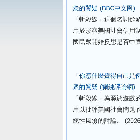
衆的質疑
(BBC中文网)
「斬殺線」這個名詞從
用於形容美國社會信用
國民眾開始反思是否中
「你憑什麼覺得自己是
衆的質疑
(關鍵評論網)
「斬殺線」為源於遊戲
用以批評美國社會問題
統性風險的討論。
(2026