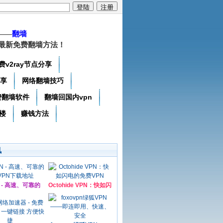
——
翻墙
最新免费翻墙方法！
费v2ray节点分享
分享
网络翻墙技巧
费翻墙软件
翻墙回国内vpn
楼
赚钱方法
讯
N - 高速、可靠的
Octohide VPN：快如闪