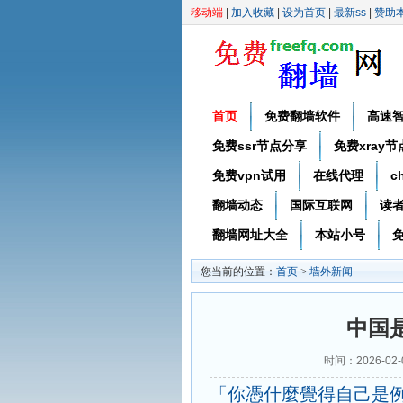
移动端
|
加入收藏
|
设为首页
|
最新ss
|
赞助
首页
免费翻墙软件
高速
免费ssr节点分享
免费xray
免费vpn试用
在线代理
c
翻墙动态
国际互联网
读
翻墙网址大全
本站小号
免
您当前的位置：
首页
>
墙外新闻
中国
时间：2026-02
「你憑什麼覺得自己是