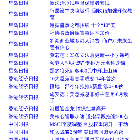
星岛日报
新法治睡眠窒息保患者安眠
每层设中央垃圾桶 回收箱加强环保教
星岛日报
育
星岛日报
港振盛事之都招牌 十全“10”美
星岛日报
社协盼政府搁置急症室加价
罗湖商业城多港人消费 商户对未来生
星岛日报
意有信心
星岛日报
蔡若莲：23条立法后更新中小学课程
星岛日报
领养人“执死鸡” 专挑万元名种龙猫
星岛日报
黑的狼死㓥客480元中环上山顶
香港经济日报
10大屋苑新春零成交 14年首次
香港经济日报
恒地二部今年拟推6新盘 涉4700伙
施罗德：美急减息非好主意 料6月动
香港经济日报
手
香港经济日报
港股迎金龙 憧憬红盘高开
香港经济日报
美核心通胀加速 道指早段挫逾500点
中国时报
MSCI季度调整 台股权重两升一不动
中国时报
印太战略2周年 美日韩同盟更紧密
中国时报
大逆转！美参院通过军援台以乌法案