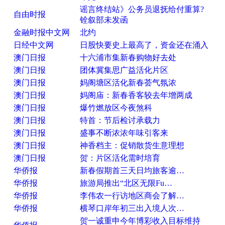
谣言终结站》公务员退抚给付重算?
自由时报
铨叙部未发函
金融时报中文网
北约
日经中文网
日股快要史上最高了，资金还在涌入
澳门日报
十六浦市集新春购物好去处
澳门日报
团体冀集思广益活化片区
澳门日报
妈阁塘区活化新春荟气氛浓
澳门日报
妈阁庙：新春香客较去年增两成
澳门日报
爆竹燃放区今夜煞科
澳门日报
特首：节后检讨承载力
澳门日报
盛事不断浓浓年味引客来
澳门日报
神香档主：促销散货生意理想
澳门日报
贺：片区活化需时培育
华侨报
新春假期首三天日均旅客逾…
华侨报
旅游局推出“北区无限Fu…
华侨报
李伟农一行访地区商会了解…
华侨报
横琴口岸年初三出入境人次…
贺一诚重申今年博彩收入目标维持