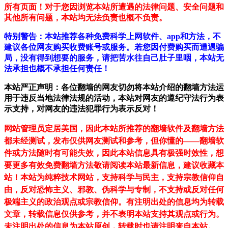
所有页面！对于您因浏览本站所遭遇的法律问题、安全问题和
其他所有问题，本站均无法负责也概不负责。
特别警告：本站推荐各种免费科学上网软件、app和方法，不
建议各位网友购买收费账号或服务。若您因付费购买而遭遇骗
局，没有得到想要的服务，请把苦水往自己肚子里咽，本站无
法承担也概不承担任何责任！
本站严正声明：各位翻墙的网友切勿将本站介绍的翻墙方法运
用于违反当地法律法规的活动，本站对网友的遵纪守法行为表
示支持，对网友的违法犯罪行为表示反对！
网站管理员定居美国，因此本站所推荐的翻墙软件及翻墙方法
都未经测试，发布仅供网友测试和参考，但你懂的——翻墙软
件或方法随时有可能失效，因此本站信息具有极强时效性，想
要更多有效免费翻墙方法敬请阅读本站最新信息，建议收藏本
站！
本站为纯粹技术网站，支持科学与民主，支持宗教信仰自
由，反对恐怖主义、邪教、伪科学与专制，不支持或反对任何
极端主义的政治观点或宗教信仰。有注明出处的信息均为转载
文章，转载信息仅供参考，并不表明本站支持其观点或行为。
未注明出处的信息为本站原创，转载时也请注明来自本站。