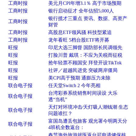
工商时报
美元月CPI年增3.1％ 高于市场预期
工商时报
银行启动征才 全年估招5,000人
银行揽才三重点 资讯、数据、高资产
工商时报
财管
工商时报
高股息ETF领风骚 科技型紧追
工商时报
龙年看旺 5档台股ETF将开募
旺报
印尼大选三脚督 国防部长民调领先
旺报
打脸川普 戴琪：不应为关税而征税
旺报
抢年轻票不顾国安 拜登开设TikTok
旺报
社评／超越民进党 突破两岸僵局
旺报
美CPI高于预期 通膨压力未除
联合电子报
任天堂Switch 2 今年亮相
台湾彩券系统销售时间误设 大乐
联合电子报
透“当机”
天灯对环境冲击∕天灯吸人潮钱潮 生态
联合电子报
问题谁扛？
富国岛遭丢包旅客 观光署今明两天分
联合电子报
4班机全数返台：
春节海外旅游就医返台可申请健保核