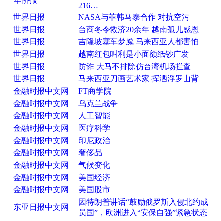
华侨报
216…
世界日报
NASA与菲韩马泰合作 对抗空污
世界日报
台商冬令救济20余年 越南孤儿感恩
世界日报
吉隆坡塞车梦魇 马来西亚人都害怕
世界日报
越南红包叫利是小面额纸钞广发
世界日报
防诈 大马不排除仿台湾机场拦查
世界日报
马来西亚刀画艺术家 挥洒浮罗山背
金融时报中文网
FT商学院
金融时报中文网
乌克兰战争
金融时报中文网
人工智能
金融时报中文网
医疗科学
金融时报中文网
印尼政治
金融时报中文网
奢侈品
金融时报中文网
气候变化
金融时报中文网
美国经济
金融时报中文网
美国股市
因特朗普讲话“鼓励俄罗斯入侵北约成
东亚日报中文网
员国”，欧洲进入“安保自强”紧急状态