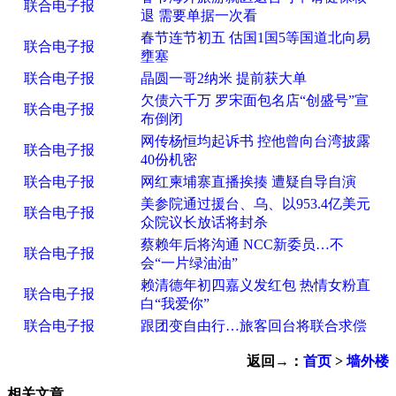
联合电子报
退 需要单据一次看
春节连节初五 估国1国5等国道北向易
联合电子报
壅塞
联合电子报
晶圆一哥2纳米 提前获大单
欠债六千万 罗宋面包名店“创盛号”宣
联合电子报
布倒闭
网传杨恒均起诉书 控他曾向台湾披露
联合电子报
40份机密
联合电子报
网红柬埔寨直播挨揍 遭疑自导自演
美参院通过援台、乌、以953.4亿美元
联合电子报
众院议长放话将封杀
蔡赖年后将沟通 NCC新委员…不
联合电子报
会“一片绿油油”
赖清德年初四嘉义发红包 热情女粉直
联合电子报
白“我爱你”
联合电子报
跟团变自由行…旅客回台将联合求偿
返回→：
首页
>
墙外楼
相关文章