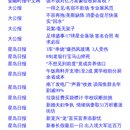
金融时报中文网
该不该对亿万富豪征收财富税？
大公报
一得之见/名宿不欺场 专业展风范
不容再拖/美斯缺阵 消委会促尽快落
大公报
实“回水”
大公报
花絮/毫无架子
足球盛事/17球星全落场 签名合照 有
大公报
求必应
星岛日报
3车“串烧”爆挡风玻璃 3人受伤
星岛日报
8旬老翁行宝马山猝死
星岛日报
“不想见到前度”竟成弃养借口
午饭商料开支增1至2成 冀学校助分厨
星岛日报
余省成本
南丫发电厂“声盾”收效 误闯鱼群去年
星岛日报
剧减99%
星岛日报
垃圾征费买袋襟计 学校叹断担挑
新婚夫妇争执 情绪病妻取51万积蓄派
星岛日报
街坊
星岛日报
新宠兴“龙”盲买盲养添新忧
星岛日报
新春长假最后一日 出入境大军近百万