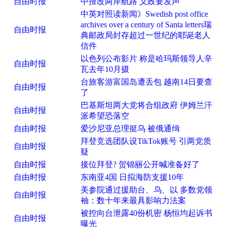
自由时报
中擅改两岸航路 义政要发声
中英对照读新闻》Swedish post office
archives over a century of Santa letters瑞
自由时报
典邮政局封存超过一世纪的耶诞老人
信件
以色列公布影片 称是哈玛斯领导人辛
自由时报
瓦去年10月摄
台旅客游富国岛遭丢包 越南14日要查
自由时报
了
巴基斯坦两大党将合组政府 伊姆兰汗
自由时报
派希望恐落空
自由时报
爱沙尼亚总理挺乌 被俄通缉
拜登竞选团队设TikTok账号 引两党质
自由时报
疑
自由时报
接位拜登? 贺锦丽公开喊准备好了
自由时报
东南亚4国 日拟海防支援10年
美参院通过援助台、乌、以 多数党领
自由时报
袖：数十年来最具影响力法案
被控向台泄露40份机密 杨恒均起诉书
自由时报
曝光