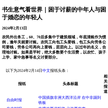
书生意气看世界｜困于讨薪的中年人与困
于婚恋的年轻人
2024年2月13日
农民外出务工，60、70后多集中于建筑领域，年底清账作为惯
例，逢年关就要讨账。农民工向包工头要钱，包工头向劳务公
司要钱，劳务公司再向上要钱，层层向上。以过年的名义，合
理地讨账。如果是平时，绝大多数要个生活费，以农忙、孩子
上学、家中急事等名义讨要部分。
以下为2024年2月14日
中文
报纸头条：
相
关
报纸
头条标题
报
道
中国插旗非洲大西洋沿岸 在中非踢到
自由时报
铁板