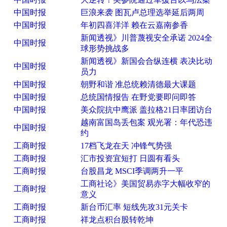
中国时报
巨浪来袭 图瓦卢总理选举延后两周
中国时报
年初四喜洋洋 赖在云嘉南参香
新闻透视》川普蔑视安全承诺 2024全
中国时报
球形势挑战多
新闻透视》新国会合纵连横 表决比动
中国时报
员力
中国时报
朝野和谐 准总统赖清德最大课题
中国时报
总统国情报告 在野党要即问即答
中国时报
美众院抗中鹰派 盖拉格21日率团访台
越南富国岛丢包案 观光署：年代恐违
中国时报
约
工商时报
17档飞龙在天 冲锋气势强
工商时报
汇市投资宜短打 日圆有看头
工商时报
台股昌龙 MSCI季调两升一平
工商社论》美国贸易赤字大幅收窄的
工商时报
意义
工商时报
新台币汇率 短线先攻31元关卡
工商时报
祥龙点积台股转乾坤