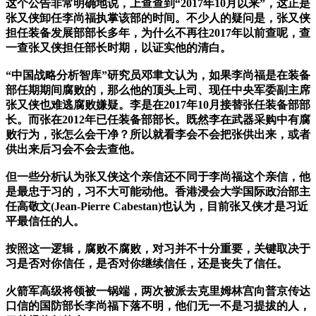
这个公告非常明确地说，上查查到“2017年10月以来”，这正是
张又侠卸任李尚福执掌该部的时间。不少人的疑问是，张又侠
担任装备发展部部长多年，为什么不再往2017年以前查呢，查
一查张又侠担任部长时期，以证实他的清白。
“中国战略分析智库”研究员邓聿文认为，如果李尚福是在装备
部任期期间腐败的，那么他的顶头上司、现任中央军委副主席
张又侠也难逃腐败嫌疑。李是在2017年10月接替张任装备部部
长。而张在2012年已任装备部部长。既然李在武器采购中有腐
败行为，张怎么会干净？所以就看李会不会把张供出来，或者
供出来后习会不会去查他。
但一些分析认为张又侠这个亲信还不同于李尚福这个亲信，他
是最忠于习的，习不大可能动他。香港浸会大学国际政治部主
任高敬文(Jean-Pierre Cabestan)也认为，目前张又侠才是习近
平最信任的人。
按照这一逻辑，腐败不腐败，对习并不十分重要，关键取决于
习是否对你信任，是否对你继续信任，还是丧失了信任。
火箭军高级将领被一锅端，两次被派去克里姆林宫向普京传达
口信的国防部长李尚福下落不明，他们无一不是习提拔的人，