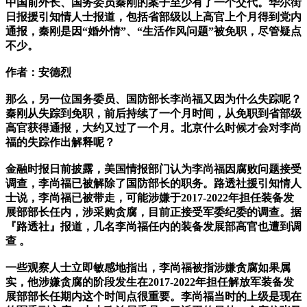
中国前外长、国务委员秦刚的案子至少有了一个交代。华尔街
日报援引知情人士报道，包括省部级以上高官上个月得到党内
通报，秦刚是因“婚外情”、“生活作风问题”被免职，尽管疑点
不少。
作者：安德烈
那么，另一位国务委员、国防部长李尚福又因为什么失踪呢？
秦刚从失踪到免职，前后持续了一个月时间，从免职到省部级
高官获得通报，大约又过了一个月。北京什么时候才会对李尚
福的失踪作出解释呢？
金融时报日前披露，美国情报部门认为李尚福因腐败问题接受
调查，李尚福已被解除了国防部长的职务。路透社援引知情人
士说，李尚福已被带走，可能涉嫌于2017-2022年担任装备发
展部部长任内，涉采购贪腐，目前正接受军委纪委的调查。据
『路透社』报道，几名李尚福任内的装备发展部高官也遭到调
查 。
一些观察人士立即敏感地指出，李尚福被指涉嫌贪腐如果属
实，他涉嫌贪腐的阶段发生在2017-2022年担任解放军装备发
展部部长任期内这个时间点很重要。李尚福当时的上级是现在