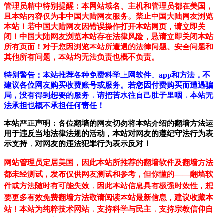
管理员精中特别提醒：本网站域名、主机和管理员都在美国，
且本站内容仅为非中国大陆网友服务。禁止中国大陆网友浏览
本站！若中国大陆网友因错误操作打开本站网页，请立即关
闭！中国大陆网友浏览本站存在法律风险，恳请立即关闭本站
所有页面！对于您因浏览本站所遭遇的法律问题、安全问题和
其他所有问题，本站均无法负责也概不负责。
特别警告：本站推荐各种免费科学上网软件、app和方法，不
建议各位网友购买收费账号或服务。若您因付费购买而遭遇骗
局，没有得到想要的服务，请把苦水往自己肚子里咽，本站无
法承担也概不承担任何责任！
本站严正声明：各位翻墙的网友切勿将本站介绍的翻墙方法运
用于违反当地法律法规的活动，本站对网友的遵纪守法行为表
示支持，对网友的违法犯罪行为表示反对！
网站管理员定居美国，因此本站所推荐的翻墙软件及翻墙方法
都未经测试，发布仅供网友测试和参考，但你懂的——翻墙软
件或方法随时有可能失效，因此本站信息具有极强时效性，想
要更多有效免费翻墙方法敬请阅读本站最新信息，建议收藏本
站！
本站为纯粹技术网站，支持科学与民主，支持宗教信仰自