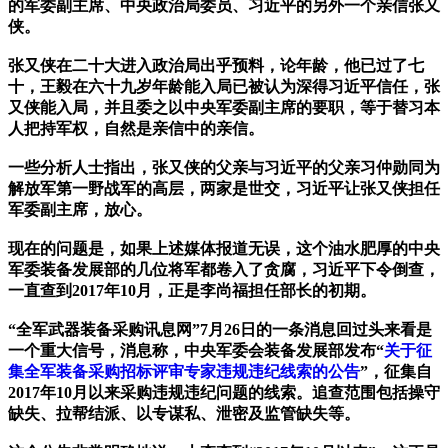
的军委副主席、中央政治局委员、习近平的另外一个亲信张又
侠。
张又侠在二十大进入政治局出乎预料，论年龄，他已过了七
十，王毅在六十九岁年龄能入局已被认为深得习近平信任，张
又侠能入局，并且委之以中央军委副主席的要职，等于替习本
人把持军权，自然是亲信中的亲信。
一些分析人士指出，张又侠的父亲与习近平的父亲习仲勋同为
解放军第一野战军的高层，两家是世交，习近平让张又侠担任
军委副主席，放心。
现在的问题是，如果上述媒体报道无误，这个油水肥厚的中央
军委装备发展部的几位将军都卷入了贪腐，习近平下令倒查，
一直查到2017年10月，正是李尚福担任部长的初期。
“全军武器装备采购讯息网”7月26日的一条消息回过头来看是
一个重大信号，消息称，中央军委会装备发展部发布“
关于征
集全军装备采购招标评审专家违规违纪线索的公告
”，征集自
2017年10月以来采购违规违纪问题的线索。追查范围包括操守
缺失、拉帮结派、以专谋私、泄密及监管缺失等。