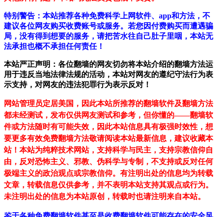
特别警告：本站推荐各种免费科学上网软件、app和方法，不
建议各位网友购买收费账号或服务。若您因付费购买而遭遇骗
局，没有得到想要的服务，请把苦水往自己肚子里咽，本站无
法承担也概不承担任何责任！
本站严正声明：各位翻墙的网友切勿将本站介绍的翻墙方法运
用于违反当地法律法规的活动，本站对网友的遵纪守法行为表
示支持，对网友的违法犯罪行为表示反对！
网站管理员定居美国，因此本站所推荐的翻墙软件及翻墙方法
都未经测试，发布仅供网友测试和参考，但你懂的——翻墙软
件或方法随时有可能失效，因此本站信息具有极强时效性，想
要更多有效免费翻墙方法敬请阅读本站最新信息，建议收藏本
站！
本站为纯粹技术网站，支持科学与民主，支持宗教信仰自
由，反对恐怖主义、邪教、伪科学与专制，不支持或反对任何
极端主义的政治观点或宗教信仰。有注明出处的信息均为转载
文章，转载信息仅供参考，并不表明本站支持其观点或行为。
未注明出处的信息为本站原创，转载时也请注明来自本站。
鉴于各种免费翻墙软件甚至是收费翻墙软件可能存在的安全风