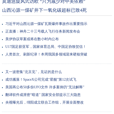
莫迪急旋风式访欧 “只为减少对中美依赖”
山西沁源一煤矿井下一氧化碳超标已致4死
习近平对山西沁源一煤矿瓦斯爆炸事故作出重要指示
正直播：神舟二十三号载人飞行任务新闻发布会
美伊协议草案或将在数小时内公布
U17国足获亚军，国家体育总局、中国足协致贺信！
人类首次、刷新纪录！本周我国多领域迎来硬核突破
又一波密集“北京见”，见证的是什么
成功溅落！SpaceX公司完成“星舰”第12次试飞
美国再公布50多份UFO文件 许多案例仍“无法解释”
翻译软件成泄密“暗道” 国家安全部提示三大隐患
央视曝光后，绵阳成立联合工作组，开展全面整改