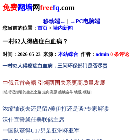
免费
翻墙
网
free
fq
.com
移动端←
|
→PC电脑端
您当前的位置：
首页
>
墙内新闻
一村62人得癌症白血病？
时间：2026-05-23 来源：
本站综合
作者：
admin
0
条评论
一村62人得癌症白血病，三问环保部门是否尽责
中俄元首会晤 引领两国关系更高质量发展
[
总书记指引的生态之路
走向高原 接续奋斗
镜观·领航
]
浓缩铀该去还是留?美伊打还是谈?专家解读
沃什宣誓就任美联储主席
中国队获得U17男足亚洲杯亚军