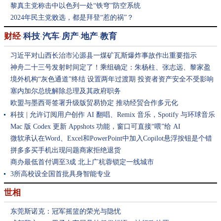
黎真主党称击中以色列一处“铁穹”防空系统
2024年民主党败选，都是拜登“惹的祸”？
财经
科技
汽车
房产
地产
教育
·
·
·
·
·
习近平对山西长治市沁源县一煤矿瓦斯爆炸事故作出重要指示
神舟二十三号发射时间定了！乘组确定：朱杨柱、张志远、黎家盈
（香港籍）
境外机构“灰色通道”终结 设置两年过渡期 投资者资产安全不受影响
塞内加尔总统解除总理及其政府职务
欧盟与墨西哥签署升级版贸易协定 推动经贸合作多元化
科技
|
允许订阅用户创作 AI 翻唱、Remix 音乐，Spotify 与环球音乐
达成合作
Mac 版 Codex 更新 Appshots 功能，窗口可直接“喂”给 AI
微软承认在Word、Excel和PowerPoint中加入Copilot悬浮按钮是个错
误，遭大量投诉后回调
拼多多买手机出现问题商家拒绝退货
商办最低首付调至3成
北上广杭蓉锁定一线城市
3所高校设全国首批具身智能专业
世相
东莞斯诺克：冠军摇篮的荣光与隐忧