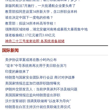
新版民航法7月施行，一大批通航企业要头疼了
教育部拟同意设置34所新大学，含22所职业本科
谁在决定中国下一度电的价格？
教育部：拟设34所本科高等学校！
强降雨区域转移，湖北安徽河南将成暴雨大暴雨集中地
煤老板偷税2.17亿元被罚3.69亿元
神舟二十三号发射在即 各系统准备就绪
国际新闻
美伊协议草案或将在数小时内公布
“堤丰”中导系统将再次用于美日联合演习
印度的麻烦来了
特朗普与国家安全团队举行会议 商讨对伊战事
美国家情报总监加巴德辞职隐情曝光
伊朗外交部发言人：当前伊美谈判不涉及核问题
美国国家情报总监向特朗普提出辞职
沃什宣誓就职 强调美联储将“以改革为导向”
特朗普在白宫主持沃什就任美联储主席仪式