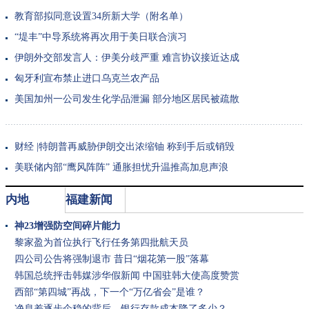
教育部拟同意设置34所新大学（附名单）
“堤丰”中导系统将再次用于美日联合演习
伊朗外交部发言人：伊美分歧严重 难言协议接近达成
匈牙利宣布禁止进口乌克兰农产品
美国加州一公司发生化学品泄漏 部分地区居民被疏散
财经 |
特朗普再威胁伊朗交出浓缩铀 称到手后或销毁
美联储内部“鹰风阵阵” 通胀担忧升温推高加息声浪
内地
福建新闻
神23增强防空间碎片能力
黎家盈为首位执行飞行任务第四批航天员
四公司公告将强制退市 昔日“烟花第一股”落幕
韩国总统抨击韩媒涉华假新闻 中国驻韩大使高度赞赏
西部“第四城”再战，下一个“万亿省会”是谁？
净息差逐步企稳的背后，银行存款成本降了多少？