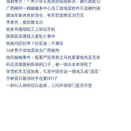
成都警方：一男子在车尾悬挂低俗标语，被行政处罚
广西柳州一婚姻服务中心员工借地震炒作引流被约谈
燃油车集体骨折清仓，有车型直降近20万元
李寒穷，接班雅戈尔
税务局通报职工上班玩手机
陕西延安通报儿童坠亡事件
收购玛莎拉蒂？比亚迪：不属实
34岁男子借地震攻击广西被拘
泡药杨梅事件：既要严惩害群之马也要避免伤及无辜
药店卖面膜刷医保的口子，被一张白名单堵死了
张雪机车五冠加冕，引发中国在这一领域又成“顶流”
宇树昔日最强对手也要IPO了
一村62人得癌症白血病，三问环保部门是否尽责