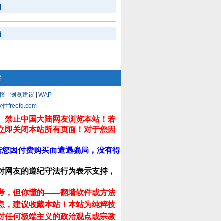
闻
摘
索
图
|
浏览建议
|
WAP
eefq.com
。禁止中国大陆网友浏览本站！若
立即关闭本站所有页面！对于您因
若您因付费购买而遭遇骗局，没有得
对网友的遵纪守法行为表示支持，
考，但你懂的——翻墙软件或方法
息，建议收藏本站！
本站为纯粹技
对任何极端主义的政治观点或宗教