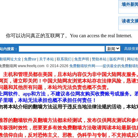
墙外新
读者文
你可以访问真正的互联网了。You can access the real Internet.
高级搜
站内搜索：
翻墙网址大全
|
免费ssr
|
关于本站
|
联系我们
|
免责声明
|
赞助本站
|
版权声明
|
网站地
 免费翻墙网 www.freefq.com
© 2014-2026
免费翻墙软件网——提供最全的免费翻墙软件fr
、主机和管理员都在美国，且本站内容仅为非中国大陆网友服务
网页，请立即关闭！中国大陆网友浏览本站存在法律风险，恳请
问题和其他所有问题，本站均无法负责也概不负责。
上网软件、app和方法，不建议各位网友购买收费账号或服务。
子里咽，本站无法承担也概不承担任何责任！
勿将本站介绍的翻墙方法运用于违反当地法律法规的活动，本站
推荐的翻墙软件及翻墙方法都未经测试，发布仅供网友测试和参
有极强时效性，想要更多有效免费翻墙方法敬请阅读本站最新信
教信仰自由，反对恐怖主义、邪教、伪科学与专制，不支持或反