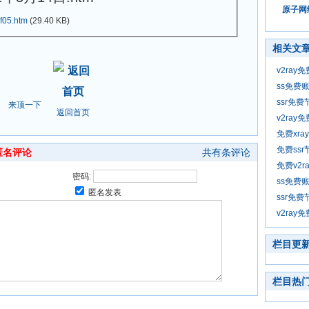
原子网络
f05.htm
(29.40 KB)
相关文
v2ray
ss免费账
ssr免费
来顶一下
返回首页
v2ray
免费xra
免费ssr
匿名评论
共有
条评论
免费v2r
密码:
ss免费账
匿名发表
ssr免费
v2ray
栏目更
栏目热