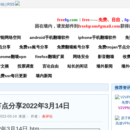
本站
|
RSS
free
f
q
.
com
：
free
——
免费
、自由
，
f
q
困在墙内，请发邮件到
freefqcom#gmail.com
获得
智能网络空间
android手机翻墙软件
iphone手机翻墙软件
免
节点分享
免费ss账号分享
免费翻墙账号分享
免费trojan节点
hrome翻墙vpn
firefox翻墙扩展
网络安全
影音翻墙
收
者文摘
投票调查
言论自由
站长的闲话
墙外新闻
墙外
费ssr每日更新
墙内新闻
推荐资
节点分享2022年3月14日
V2VP
022-03-14 来源： 作者：
条评论
年3月14日.htm