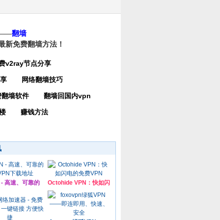
——
翻墙
最新免费翻墙方法！
费v2ray节点分享
分享
网络翻墙技巧
费翻墙软件
翻墙回国内vpn
楼
赚钱方法
讯
N - 高速、可靠的
Octohide VPN：快如闪