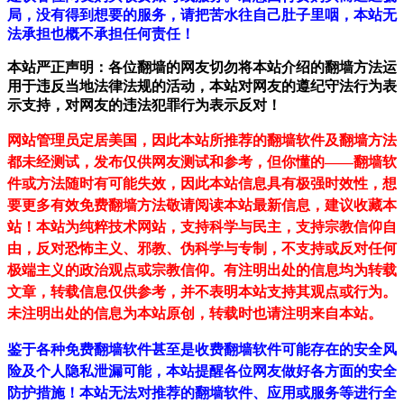
局，没有得到想要的服务，请把苦水往自己肚子里咽，本站无
法承担也概不承担任何责任！
本站严正声明：各位翻墙的网友切勿将本站介绍的翻墙方法运
用于违反当地法律法规的活动，本站对网友的遵纪守法行为表
示支持，对网友的违法犯罪行为表示反对！
网站管理员定居美国，因此本站所推荐的翻墙软件及翻墙方法
都未经测试，发布仅供网友测试和参考，但你懂的——翻墙软
件或方法随时有可能失效，因此本站信息具有极强时效性，想
要更多有效免费翻墙方法敬请阅读本站最新信息，建议收藏本
站！
本站为纯粹技术网站，支持科学与民主，支持宗教信仰自
由，反对恐怖主义、邪教、伪科学与专制，不支持或反对任何
极端主义的政治观点或宗教信仰。有注明出处的信息均为转载
文章，转载信息仅供参考，并不表明本站支持其观点或行为。
未注明出处的信息为本站原创，转载时也请注明来自本站。
鉴于各种免费翻墙软件甚至是收费翻墙软件可能存在的安全风
险及个人隐私泄漏可能，本站提醒各位网友做好各方面的安全
防护措施！本站无法对推荐的翻墙软件、应用或服务等进行全