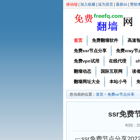
移动端
|
加入收藏
|
设为首页
|
最新ss
|
赞助
首页
免费翻墙软件
高速
免费ssr节点分享
免费xray
免费vpn试用
在线代理
c
翻墙动态
国际互联网
读
翻墙网址大全
本站小号
免
您当前的位置：
首页
>
免费ssr节点分享
ssr免费
时间：20
ssr免费节点分享2022