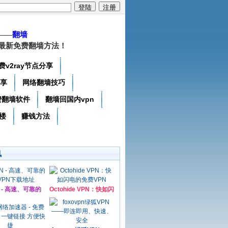
——
翻墙
最新免费翻墙方法！
费v2ray节点分享
分享
网络翻墙技巧
费翻墙软件
翻墙回国内vpn
楼
赚钱方法
讯
N - 高速、可靠的
Octohide VPN：快如闪