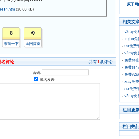
原子网络
ee14.htm
(30.60 KB)
相关文
v2ray
8
troja
来顶一下
返回首页
ssr免费
v2ray
免费ss
匿名评论
共有
1
条评论
免费ssr
密码:
免费v2r
匿名发表
xray免
ssr免费
v2ray
栏目更
栏目热