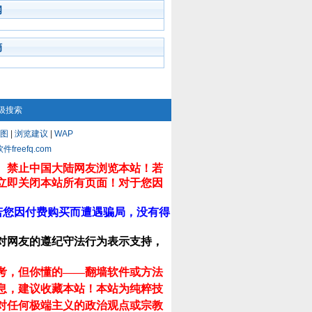
闻
摘
级搜索
图
|
浏览建议
|
WAP
eefq.com
。禁止中国大陆网友浏览本站！若
立即关闭本站所有页面！对于您因
若您因付费购买而遭遇骗局，没有得
对网友的遵纪守法行为表示支持，
考，但你懂的——翻墙软件或方法
息，建议收藏本站！
本站为纯粹技
对任何极端主义的政治观点或宗教