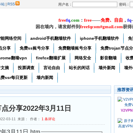
本站
|
RSS
用户名：
密码：
free
f
q
.
com
：
free
——
免费
、自由
，
f
q
困在墙内，请发邮件到
freefqcom#gmail.com
获得
智能网络空间
android手机翻墙软件
iphone手机翻墙软件
免
节点分享
免费ss账号分享
免费翻墙账号分享
免费trojan节点
hrome翻墙vpn
firefox翻墙扩展
网络安全
影音翻墙
收
者文摘
投票调查
言论自由
站长的闲话
墙外新闻
墙外
费ssr每日更新
墙内新闻
推荐资
节点分享2022年3月11日
V2VP
22-03-11 来源： 作者：
1
条评论
年3月11日.htm