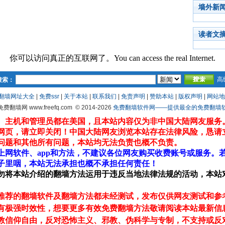
墙外新
读者文
你可以访问真正的互联网了。You can access the real Internet.
高
搜索：
翻墙网址大全
|
免费ssr
|
关于本站
|
联系我们
|
免责声明
|
赞助本站
|
版权声明
|
网站地
 免费翻墙网 www.freefq.com
© 2014-2026
免费翻墙软件网——提供最全的免费翻墙软件fr
、主机和管理员都在美国，且本站内容仅为非中国大陆网友服务
网页，请立即关闭！中国大陆网友浏览本站存在法律风险，恳请
问题和其他所有问题，本站均无法负责也概不负责。
上网软件、app和方法，不建议各位网友购买收费账号或服务。
子里咽，本站无法承担也概不承担任何责任！
勿将本站介绍的翻墙方法运用于违反当地法律法规的活动，本站
推荐的翻墙软件及翻墙方法都未经测试，发布仅供网友测试和参
有极强时效性，想要更多有效免费翻墙方法敬请阅读本站最新信
教信仰自由，反对恐怖主义、邪教、伪科学与专制，不支持或反