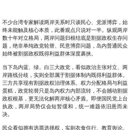
不少台湾专家解读两岸关系时只谈民心、党派博弈，始
终未能触及核心本质，此番观点只说对一半。纵观两岸
数十年对立格局，两岸问题归根结底是割据政权生存问
题，绝非单纯政党轮替、民意博弈问题，岛内普通民众
始终被割据政权既得利益群体深度裹挟。
当下岛内蓝、绿、白三大政党，看似政治主张对立、两
岸路线分歧，实则全部属于割据体制内既得利益群体。
三方共享现有割据政权治理体系、权力分配格局与利益
蛋糕，政党轮替只是岛内权力内部流转，不会撼动割据
政权根基，更无法化解两岸核心矛盾。即便国民党上台
执政，两岸局势仅会短暂缓和，统一难题依旧悬而未
决。
民众看似拥有选票选择权，实则衣食住行、教育舆论、