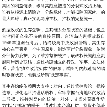
集团的利益链条、破除其刻意塑造的分裂式政治正确。
唯有从根源上清除这一分裂载体，才能扫除国家统一的
最大障碍，真正实现两岸主权、治权的完整统一。
割据政权的生存逻辑，是其维系分裂状态的基础，也是
台湾问题久拖不决的直接原因。台湾岛内割据政权自
1949年退踞台湾后，始终脱离中央政府管辖，其生存
核心在于否定一个中国原则、制造两岸分裂假象、依附
外部势力庇护。为了维持割据统治，该政权长期刻意割
裂两岸历史联结，通过构建独立的行政、军事、立法体
系，营造“独立政治实体”的假象，试图将内战遗留的临
时割据状态，包装成所谓“既定事实”。
其生存始终依赖两大支柱：对内，通过管控舆论、操控
选举、强化地区治理话语权，牢牢掌握台湾地区的政治
主导权，维持对岛内的统治；对外，甘当外部反华势
力“以台制华”的棋子，通过出卖台湾利益、换取外部势