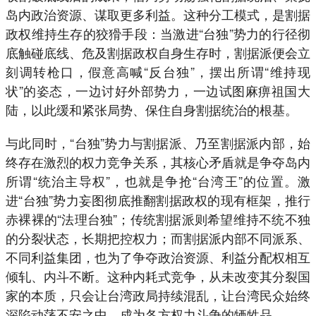
岛内政治资源、谋取更多利益。这种分工模式，是割据
政权维持生存的狡猾手段：当激进“台独”势力的行径彻
底触碰底线、危及割据政权自身生存时，割据派便会立
刻调转枪口，假意高喊“反台独”，摆出所谓“维持现
状”的姿态，一边讨好外部势力，一边试图麻痹祖国大
陆，以此缓和紧张局势、保住自身割据统治的根基。
与此同时，“台独”势力与割据派、乃至割据派内部，始
终存在激烈的权力竞争关系，其核心矛盾就是争夺岛内
所谓“统治主导权”，也就是争抢“台湾王”的位置。激
进“台独”势力妄图彻底推翻割据政权的现有框架，推行
赤裸裸的“法理台独”；传统割据派则希望维持不统不独
的分裂状态，长期把控权力；而割据派内部不同派系、
不同利益集团，也为了争夺政治资源、利益分配权相互
倾轧、内斗不断。这种内耗式竞争，从未改变其分裂国
家的本质，只会让台湾政局持续混乱，让台湾民众始终
深陷动荡不安之中，成为各方权力斗争的牺牲品。