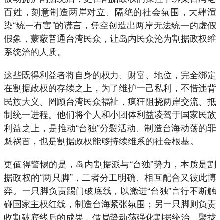
百姓，刻意制造两岸对立、隔绝的社会氛围，大肆渲
染“统一有害”的谎言，凭空创造出两岸无法统一的虚假
假象，蒙蔽普通台湾民众，让岛内民众沦为割据政权维
系统治的人质。
这些既得利益者将自身的权力、财富、地位，完全绑定
在割据政权的存续之上，为了维护一己私利，不惜违背
民族大义、罔顾台湾民众福祉，疯狂阻挠两岸交流、抵
制统一进程。他们将个人和小团体利益凌驾于国家民族
利益之上，是推动“台独”分裂活动、制造台海动荡的罪
魁祸首，也是割据政权能够持续维系的社会根基。
更值得警惕的是，岛内割据派与“台独”势力，本质是割
据政权的“两只脚”，二者分工明确、相互配合又彼此博
弈。一只脚负责踢门破底线，以激进“台独”言行不断触
碰国家主权红线，制造台海紧张氛围；另一只脚则负责
收割破底线后的成果，借局势动荡强化割据统治、聚拢