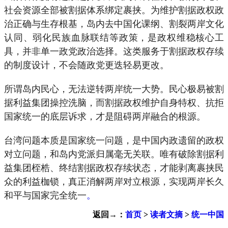
社会资源全部被割据体系绑定裹挟。为维护割据政权政
治正确与生存根基，岛内去中国化课纲、割裂两岸文化
认同、弱化民族血脉联结等政策，是政权维稳核心工
具，并非单一政党政治选择。这类服务于割据政权存续
的制度设计，不会随政党更迭轻易更改。
所谓岛内民心，无法逆转两岸统一大势。民心极易被割
据利益集团操控洗脑，而割据政权维护自身特权、抗拒
国家统一的底层诉求，才是阻碍两岸融合的根源。
台湾问题本质是国家统一问题，是中国内政遗留的政权
对立问题，和岛内党派归属毫无关联。唯有破除割据利
益集团桎梏、终结割据政权存续状态，才能剥离裹挟民
众的利益枷锁，真正消解两岸对立根源，实现两岸长久
和平与国家完全统一
。
返回→：
首页
>
读者文摘
>
统一中国