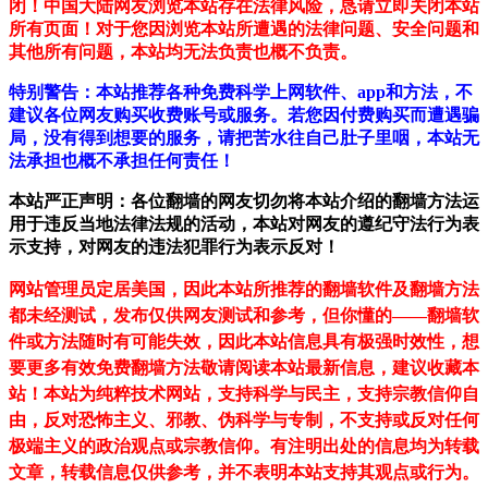
闭！中国大陆网友浏览本站存在法律风险，恳请立即关闭本站
所有页面！对于您因浏览本站所遭遇的法律问题、安全问题和
其他所有问题，本站均无法负责也概不负责。
特别警告：本站推荐各种免费科学上网软件、app和方法，不
建议各位网友购买收费账号或服务。若您因付费购买而遭遇骗
局，没有得到想要的服务，请把苦水往自己肚子里咽，本站无
法承担也概不承担任何责任！
本站严正声明：各位翻墙的网友切勿将本站介绍的翻墙方法运
用于违反当地法律法规的活动，本站对网友的遵纪守法行为表
示支持，对网友的违法犯罪行为表示反对！
网站管理员定居美国，因此本站所推荐的翻墙软件及翻墙方法
都未经测试，发布仅供网友测试和参考，但你懂的——翻墙软
件或方法随时有可能失效，因此本站信息具有极强时效性，想
要更多有效免费翻墙方法敬请阅读本站最新信息，建议收藏本
站！
本站为纯粹技术网站，支持科学与民主，支持宗教信仰自
由，反对恐怖主义、邪教、伪科学与专制，不支持或反对任何
极端主义的政治观点或宗教信仰。有注明出处的信息均为转载
文章，转载信息仅供参考，并不表明本站支持其观点或行为。