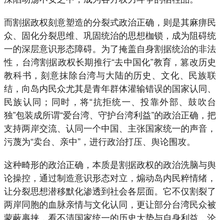
而割据政权刻意塑造的分裂式政治正确，则是其麻痹民
众、固化分裂思维、巩固统治的思想枷锁，成为阻碍统
一的深层意识形态障碍。为了掩盖自身割据统治的非法
性，台湾割据政权长期推行“去中国化”教育，篡改历史
教科书，刻意抹除台湾与大陆的历史、文化、民族联
结，向岛内民众尤其是青年群体灌输错误的国家认同、
民族认同；同时，将“抗拒统一、投靠外部、鼓吹台
独”包装成所谓“爱台湾、守护台湾利益”的政治正确，把
支持两岸交流、认同一个中国、主张国家统一的声音，
污蔑为“卖台、亲中”，进行政治打压、舆论围攻。
这种畸形的政治正确，本质是割据政权的政治洗脑与舆
论操控，通过制造意识形态对立，煽动岛内民粹情绪，
让分裂思想潜移默化渗透到社会各层面。它不仅割裂了
两岸同胞的血脉亲情与文化认同，更让部分台湾民众被
蒙蔽裹挟，看不清国家统一的历史大势与自身利益，沦