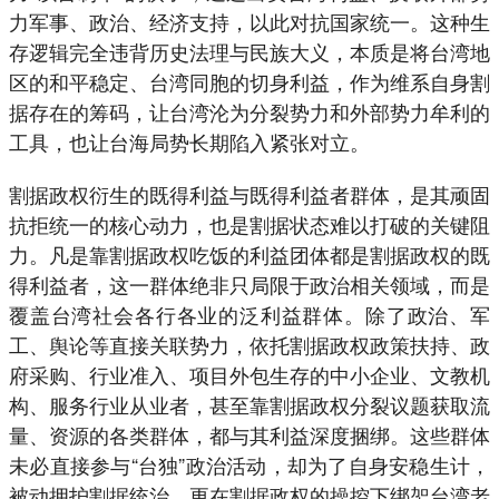
力军事、政治、经济支持，以此对抗国家统一。这种生
存逻辑完全违背历史法理与民族大义，本质是将台湾地
区的和平稳定、台湾同胞的切身利益，作为维系自身割
据存在的筹码，让台湾沦为分裂势力和外部势力牟利的
工具，也让台海局势长期陷入紧张对立。
割据政权衍生的既得利益与既得利益者群体，是其顽固
抗拒统一的核心动力，也是割据状态难以打破的关键阻
力。凡是靠割据政权吃饭的利益团体都是割据政权的既
得利益者，这一群体绝非只局限于政治相关领域，而是
覆盖台湾社会各行各业的泛利益群体。除了政治、军
工、舆论等直接关联势力，依托割据政权政策扶持、政
府采购、行业准入、项目外包生存的中小企业、文教机
构、服务行业从业者，甚至靠割据政权分裂议题获取流
量、资源的各类群体，都与其利益深度捆绑。这些群体
未必直接参与“台独”政治活动，却为了自身安稳生计，
被动拥护割据统治，更在割据政权的操控下绑架台湾老