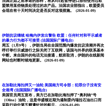
法国正如之前承诺的那样，将从8日起暂停进口那些使用过欧
盟禁用某些物质处理过的农产品。法国农业部指出，欧盟委员
会现在有十天时间决定是否反对这项措施。
(2026-01-09)
伊朗抗议继续 哈梅内伊发出警告 欧盟：任何针对和平示威者
的暴力行为都不可接受
(法国国际广播电台)
周五（1月9号），伊朗当局在全国范围内爆发抗议浪潮并再次
呼吁举行示威游行之际关闭了互联网，该国与外界的联系基本
中断。来自国外的电话无法接通，航班取消，伊朗的在线新闻
网站也时断时续地更新。
(2026-01-09)
在加勒比海扣押又一油轮 美国南方司令部：犯罪分子没有安
全港湾
(法国国际广播电台)
美国官员周五宣布，美方已在加勒比海扣押了“奥利纳”号
（Olina）油轮，这是华盛顿近期为遏制委内瑞拉石油出口而
采取行动中第五艘遭针对的船只。
(2026-01-09)