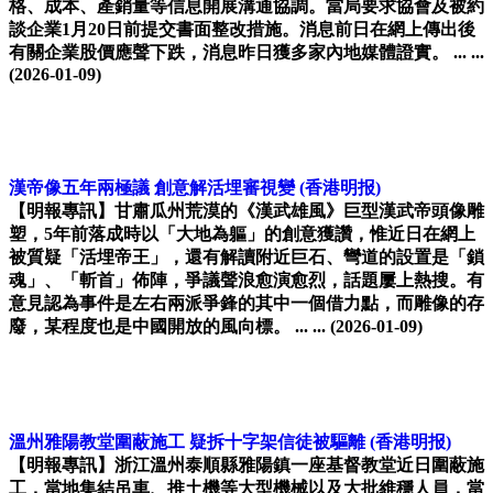
格、成本、產銷量等信息開展溝通協調。當局要求協會及被約
談企業1月20日前提交書面整改措施。消息前日在網上傳出後
有關企業股價應聲下跌，消息昨日獲多家內地媒體證實。 ... ...
(2026-01-09)
漢帝像五年兩極議 創意解活埋審視變
(香港明报)
【明報專訊】甘肅瓜州荒漠的《漢武雄風》巨型漢武帝頭像雕
塑，5年前落成時以「大地為軀」的創意獲讚，惟近日在網上
被質疑「活埋帝王」，還有解讀附近巨石、彎道的設置是「鎖
魂」、「斬首」佈陣，爭議聲浪愈演愈烈，話題屢上熱搜。有
意見認為事件是左右兩派爭鋒的其中一個借力點，而雕像的存
廢，某程度也是中國開放的風向標。 ... ...
(2026-01-09)
溫州雅陽教堂圍蔽施工 疑拆十字架信徒被驅離
(香港明报)
【明報專訊】浙江溫州泰順縣雅陽鎮一座基督教堂近日圍蔽施
工，當地集結吊車、推土機等大型機械以及大批維穩人員，當