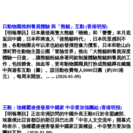
日動物園推飼養員體驗 與「熊貓」互動
(香港明报)
【明報專訊】日本最後兩隻大熊貓「曉曉」和「蕾蕾」本月底
返回中國，日本即將進入「後熊貓時代」，日本民眾感到不
捨，各動物園去年以來也紛紛發揮想像力攬客。日本和歌山白
濱町野生動物主題公園「冒險世界」推出「大熊貓飼養員深度
體驗一日遊」，讓熊貓粉絲身著同款制服體驗熊貓飼養員的工
作，包括餵食、抽血等，更有動物園職員打扮成熊貓蹲在鐵籠
中與遊客互動（圖）。該活動收費每人8000日圓（約395港
元），每周末開放。 ... ...
(2026-01-09)
王毅：強權霸凌侵發展中國家 中非要加強團結
(香港明报)
【明報專訊】正在非洲訪問的中國外長王毅8日於非盟總部、
埃塞俄比亞首都亞的斯亞貝巴出席「中非人文交流年」開幕式
時表示，強權霸凌侵害發展中國家正當權益，中非雙方要加強
團結互助。
(2026-01-09)