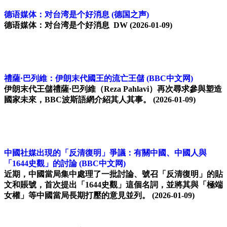
德语媒体：对台湾是个好消息
(德国之声)
德语媒体：对台湾是个好消息 DW
(2026-01-09)
禮薩·巴列維：伊朗末代國王的流亡王儲
(BBC中文网)
伊朗末代王儲禮薩·巴列維（Reza Pahlavi）再次尋求參與塑造
國家未來，BBC波斯語網介紹其人其事。
(2026-01-09)
中國社媒出現的「反清復明」爭議：有關中國、中國人與
「1644史觀」的討論
(BBC中文网)
近期，中國當局集中處理了一批討論、號召「反清復明」的貼
文和賬號，首次提出「1644史觀」這個名詞，並將其與「極端
女權」等中國當局長期打壓的意見並列。
(2026-01-09)