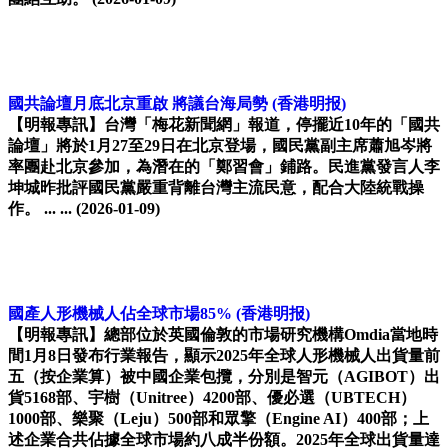
國共論壇月底北京重啟 將議台海局勢
(香港明报)
【明報專訊】台灣「梅花新聞網」報道，停擺近10年的「國共
論壇」將於1月27至29日在北京登場，國民黨副主席蕭旭岑將
率團赴北京參加，為潛在的「鄭習會」鋪路。民進黨發言人李
坤城昨批評國民黨嚴重背離台灣主流民意，配合大陸統戰操
作。 ... ...
(2026-01-09)
國產人形機械人佔全球市場85%
(香港明报)
【明報專訊】總部位於英國倫敦的市場研究機構Omdia當地時
間1月8日發布行業報告，顯示2025年全球人形機械人出貨量前
五（按企業算）被中國企業包攬，分別是智元（AGIBOT）出
貨5168部、宇樹（Unitree）4200部、優必選（UBTECH）
1000部、樂聚（Leju）500部和眾擎（Engine AI）400部；上
述企業合共佔據全球市場約八成半份額。2025年全球出貨量達