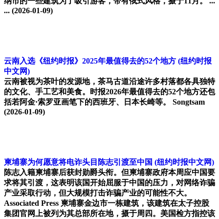
纳市的一些建筑为了吸引游客，带有俄式风格，摄于11月。 ...
...
(2026-01-09)
云南入选《纽约时报》2025年最值得去的52个地方
(纽约时报
中文网)
云南被视为茶叶的发源地，茶马古道沿途许多村落都各具独特
的文化、手工艺和美食。时报2026年最值得去的52个地方还包
括若阿金·索罗亚画笔下的西班牙、日本长崎等。 Songtsam
(2026-01-09)
柬埔寨为何愿意将电诈头目陈志引渡至中国
(纽约时报中文网)
陈志入籍柬埔寨后获封勋爵头衔。但柬埔寨政府本周应中国要
求将其引渡，这表明该国开始屈服于中国的压力，对网络诈骗
产业采取行动，但大规模打击诈骗产业的可能性不大。
Associated Press 柬埔寨金边市一栋建筑，该建筑在太子控股
集团官网上被列为其总部所在地，摄于周四。美国检方指控该