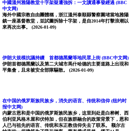
中國溫州雅陽教堂十字架疑遭強拆：一文讀通事發經過
(BBC
中文网)
海外中國宗教自由團體稱，浙江溫州泰順縣警察圍堵當地雅陽
鎮一座基督教堂，並試圖拆除十字架，是自2014年打擊浪潮以
來再次出事。
(2026-01-09)
伊朗大規模抗議持續 首都德黑蘭等地民眾上街
(BBC中文网)
伊朗首都德黑蘭以及第二大城市馬什哈德的主要道路上出現和
平集會，且未被安全部隊驅散。
(2026-01-09)
在中国的俄罗斯族民族乡，消失的语言、传统和信仰
(纽约时
报中文网)
内蒙古恩和是中国的俄罗斯族民族乡，这里到处是白桦树、西
伯利亚风格木屋和伏特加，但在族群融合的政策背景下，恩和
人已与祖先的语言、传统和东正教信仰失去了联系。 额尔古