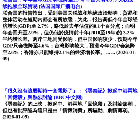
续拖累全球贸易
(法国国际广播电台)
联合国的报告指出，受到美国关税战和地缘政治影响，贸易和
整体活动在短期内都会有所放缓，为此，报告调低今年全球经
济增长(GDP)至 2.7%，略低於去年估值的0.1个百分点；而明
年会回升至2.9%，但仍低於疫情前十年(2010至19年)的 3.2%
平均增长率。两岸三地同受影响，但中国影响较少，预期今年
GDP只会微降至4.6%；台湾影响较大，预测今年GDP会急降
至2.6%；香港亦只能维持2.1%的经济增长率。 ... ...
(2026-01-
09)
「很久沒有這麼期待一套電影了」：《尋秦記》掀起中港兩地
「回憶殺」與熱烈討論
(BBC中文网)
《尋秦記》的上映，掀起中、港兩地「回憶殺」及討論熱潮，
但也有批評認為這只是由「情懷消費」所驅動、劇情薄弱。
(2026-01-09)