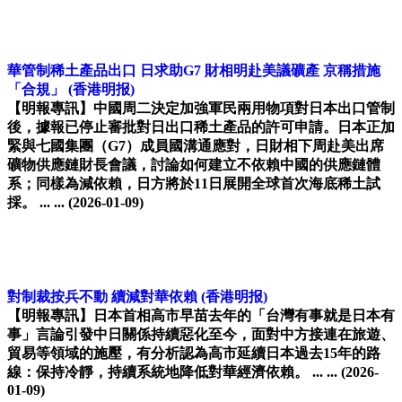
華管制稀土產品出口 日求助G7 財相明赴美議礦產 京稱措施
「合規」
(香港明报)
【明報專訊】中國周二決定加強軍民兩用物項對日本出口管制
後，據報已停止審批對日出口稀土產品的許可申請。日本正加
緊與七國集團（G7）成員國溝通應對，日財相下周赴美出席
礦物供應鏈財長會議，討論如何建立不依賴中國的供應鏈體
系；同樣為減依賴，日方將於11日展開全球首次海底稀土試
採。 ... ...
(2026-01-09)
對制裁按兵不動 續減對華依賴
(香港明报)
【明報專訊】日本首相高市早苗去年的「台灣有事就是日本有
事」言論引發中日關係持續惡化至今，面對中方接連在旅遊、
貿易等領域的施壓，有分析認為高市延續日本過去15年的路
線：保持冷靜，持續系統地降低對華經濟依賴。 ... ...
(2026-
01-09)