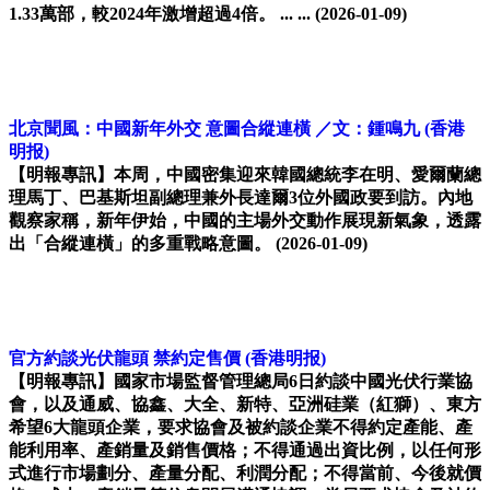
1.33萬部，較2024年激增超過4倍。 ... ...
(2026-01-09)
北京聞風：中國新年外交 意圖合縱連橫 ／文：鍾鳴九
(香港
明报)
【明報專訊】本周，中國密集迎來韓國總統李在明、愛爾蘭總
理馬丁、巴基斯坦副總理兼外長達爾3位外國政要到訪。內地
觀察家稱，新年伊始，中國的主場外交動作展現新氣象，透露
出「合縱連橫」的多重戰略意圖。
(2026-01-09)
官方約談光伏龍頭 禁約定售價
(香港明报)
【明報專訊】國家市場監督管理總局6日約談中國光伏行業協
會，以及通威、協鑫、大全、新特、亞洲硅業（紅獅）、東方
希望6大龍頭企業，要求協會及被約談企業不得約定產能、產
能利用率、產銷量及銷售價格；不得通過出資比例，以任何形
式進行市場劃分、產量分配、利潤分配；不得當前、今後就價