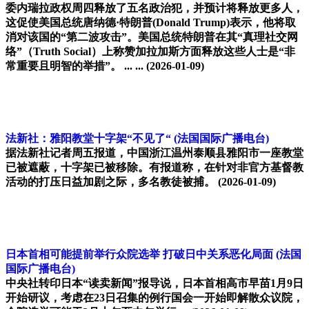
委内瑞拉政权周四释放了五名政治犯，并预计将释放更多人，
这促使美国总统唐纳德·特朗普(Donald Trump)表示，他将取
消对该国的“第二波攻击”。美国总统特朗普在其“真理社交网
络”（Truth Social）上称赞加拉加斯方面释放这些人士是“非
常重要且明智的举措”。 ... ...
(2026-01-09)
法新社：雅阳教堂十字架“不见了“
(法国国际广播电台)
据法新社记者周五报道，中国浙江温州泰顺县雅阳市一座教堂
已被遮蔽，十字架已被移除。有报道称，在针对非官方基督教
活动的打压日益加剧之际，多名教徒被捕。
(2026-01-09)
日本首相可能提前举行众院选举 打破日中关系恶化局面
(法国
国际广播电台)
中央社转印日本“读卖新闻”报导说，日本首相高市早苗1月9日
开始研议，考虑在23日召集的例行国会一开始即解散众议院，