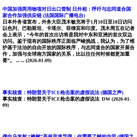
中国加强两用物项对日出口管制 日外相：呼吁与志同道合国
家合作加强供应链
(法国国际广播电台)
日本外务省宣布，外务大臣茂木敏充将于1月10日至18日访问
以色列、巴勒斯坦、卡塔尔、菲律宾和印度。茂木周五在记者
会上表示，“今年的首次出访将是我对中东和亚洲的首次双边
访问。鉴于现有的国际秩序正面临严峻挑战，我认为，为了维
护基于法治的自由开放的国际秩序，与志同道合的国家开展合
作，加强与全球南方国家的关系，比以往任何时候都更加重
要”。 ... ...
(2026-01-09)
事实核查：特朗普关于ICE枪击案的虚假说法
(德国之声)
事实核查：特朗普关于ICE枪击案的虚假说法 DW
(2026-01-
09)
俄向乌发射 “榛树”高超音速导弹：你需要了解的内容
(德国之