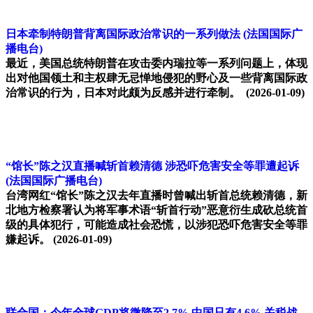
日本牵制特朗普背离国际政治常识的一系列做法
(法国国际广
播电台)
最近，美国总统特朗普在攻击委内瑞拉等一系列问题上，体现
出对他国领土和主权肆无忌惮地侵犯的野心及一些背离国际政
治常识的行为，日本对此颇为反感并进行牵制。
(2026-01-09)
“馆长”陈之汉直播喊斩首赖清德 涉恐吓危害安全等罪遭起诉
(法国国际广播电台)
台湾网红“馆长”陈之汉去年直播时曾喊出斩首总统赖清德，新
北地方检察署认为将军事术语“斩首行动”恶意衍生成砍总统首
级的具体犯行，可能造成社会恐慌，以涉犯恐吓危害安全等罪
嫌起诉。
(2026-01-09)
联合国：今年全球GDP将微降至2.7% 中国只有4.6% 关税战