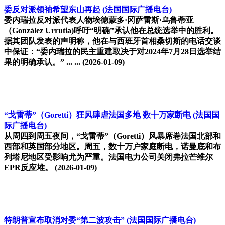
委反对派领袖希望东山再起
(法国国际广播电台)
委内瑞拉反对派代表人物埃德蒙多·冈萨雷斯·乌鲁蒂亚
（González Urrutia)呼吁“明确”承认他在总统选举中的胜利。
据其团队发表的声明称，他在与西班牙首相桑切斯的电话交谈
中保证：“委内瑞拉的民主重建取决于对2024年7月28日选举结
果的明确承认。” ... ...
(2026-01-09)
“戈雷蒂”（Goretti）狂风肆虐法国多地 数十万家断电
(法国国
际广播电台)
从周四到周五夜间，“戈雷蒂”（Goretti）风暴席卷法国北部和
西部和英国部分地区。周五，数十万户家庭断电，诺曼底和布
列塔尼地区受影响尤为严重。法国电力公司关闭弗拉芒维尔
EPR反应堆。
(2026-01-09)
特朗普宣布取消对委“第二波攻击”
(法国国际广播电台)