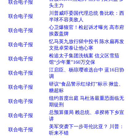
联合电子报
头主力
川普威吓委国代理总统 鲁比欧：西
联合电子报
半球不容美敌人
心卫爆狼官！检起诉才曝光 高市府
联合电子报
挨轰盖牌
忆马英九放行狱中投书 陈水扁再发
联合电子报
文批卓荣泰让他心寒
检追太子集团洗钱案 信义区雪茄
联合电子报
馆“少年董”160万交保
江启臣、杨琼璎谁选台中 蓝16日协
联合电子报
调
研议“食品警示红绿灯”标示 揪盐、
联合电子报
糖超标
纽约首度出庭 马杜洛最重恐面临无
联合电子报
期徒刑
总预算僵局 赖总统、卓揆将下乡宣
联合电子报
讲
美军突袭下一步哥伦比亚？ 川普：
联合电子报
听来不错