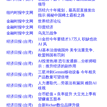
领导
历经六十年规划，最高层直接发出
纽约时报中文网
指示 揭秘中国稀土霸权之路
金融时报中文网
世界经济论坛
金融时报中文网
印度经济
金融时报中文网
乌克兰战争
11金控今年要猎才3.7万人 职缺也吹
经济日报 (台湾)
AI 风
AI基本法借镜国外 美专法重竞争、
经济日报 (台湾)
欧盟韩国有罚则
AI投资热潮 恐引发通膨…分析师暗
经济日报 (台湾)
示：推升经济的副作用
三星冲刺Gemini移动设备 今年相关
经济日报 (台湾)
产品数量可望倍增
人力遭取代…劳基法有漏洞 难防AI
经济日报 (台湾)
歧视
台币贬值＋良率提升 大立光上季有
经济日报 (台湾)
望赚逾五股本
经济日报 (台湾)
台新Richart数位品牌升级