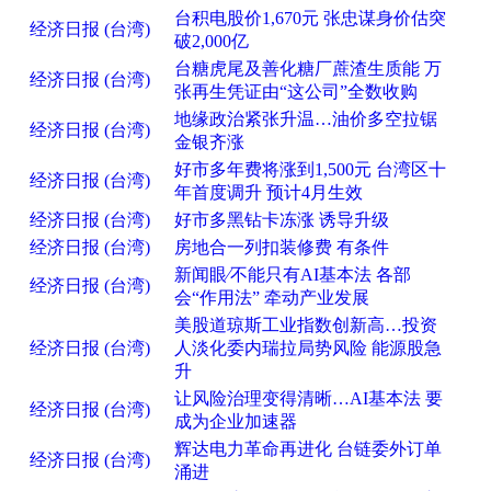
台积电股价1,670元 张忠谋身价估突
经济日报 (台湾)
破2,000亿
台糖虎尾及善化糖厂蔗渣生质能 万
经济日报 (台湾)
张再生凭证由“这公司”全数收购
地缘政治紧张升温…油价多空拉锯
经济日报 (台湾)
金银齐涨
好市多年费将涨到1,500元 台湾区十
经济日报 (台湾)
年首度调升 预计4月生效
经济日报 (台湾)
好市多黑钻卡冻涨 诱导升级
经济日报 (台湾)
房地合一列扣装修费 有条件
新闻眼∕不能只有AI基本法 各部
经济日报 (台湾)
会“作用法” 牵动产业发展
美股道琼斯工业指数创新高…投资
经济日报 (台湾)
人淡化委内瑞拉局势风险 能源股急
升
让风险治理变得清晰…AI基本法 要
经济日报 (台湾)
成为企业加速器
辉达电力革命再进化 台链委外订单
经济日报 (台湾)
涌进