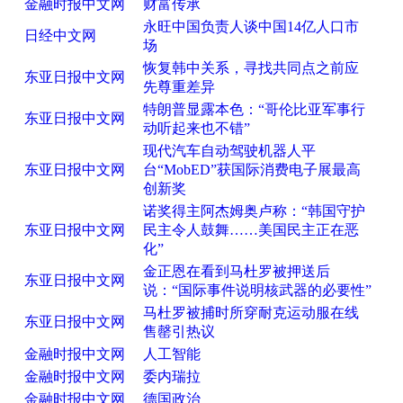
金融时报中文网
财富传承
永旺中国负责人谈中国14亿人口市
日经中文网
场
恢复韩中关系，寻找共同点之前应
东亚日报中文网
先尊重差异
特朗普显露本色：“哥伦比亚军事行
东亚日报中文网
动听起来也不错”
现代汽车自动驾驶机器人平
东亚日报中文网
台“MobED”获国际消费电子展最高
创新奖
诺奖得主阿杰姆奥卢称：“韩国守护
东亚日报中文网
民主令人鼓舞……美国民主正在恶
化”
金正恩在看到马杜罗被押送后
东亚日报中文网
说：“国际事件说明核武器的必要性”
马杜罗被捕时所穿耐克运动服在线
东亚日报中文网
售罄引热议
金融时报中文网
人工智能
金融时报中文网
委内瑞拉
金融时报中文网
德国政治