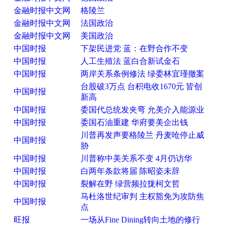
金融时报中文网
格陵兰
金融时报中文网
法国政治
金融时报中文网
美国政治
中国时报
下架民进党 蓝：在野合作不变
中国时报
人工生殖法 蓝白合新试金石
中国时报
两岸关系条例修法 绿委林宜瑾撤案
台股破3万点 台积电收1670元 皆创
中国时报
新高
中国时报
委国代总统发夹弯 允美介入能源业
中国时报
委国石油重建 华府要美企出钱
川普再发声要格陵兰 丹麦呛停止威
中国时报
胁
中国时报
川普称中美关系不变 4月仍访华
中国时报
白两年条款将届 陈昭姿未辞
中国时报
裂解在野 绿营频拉拢柯文哲
马杜洛世纪审判 主权豁免为攻防焦
中国时报
点
旺报
一场从Fine Dining转向土地的修行