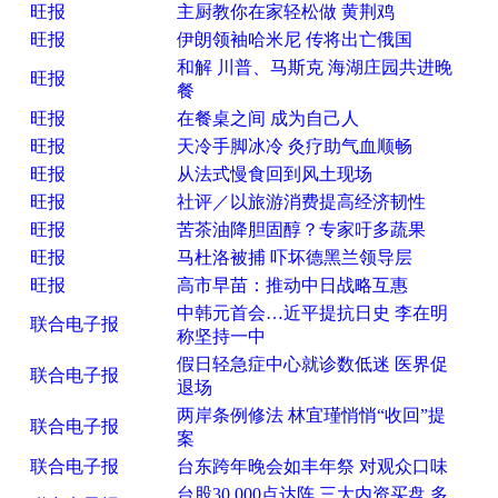
旺报
主厨教你在家轻松做 黄荆鸡
旺报
伊朗领袖哈米尼 传将出亡俄国
和解 川普、马斯克 海湖庄园共进晚
旺报
餐
旺报
在餐桌之间 成为自己人
旺报
天冷手脚冰冷 灸疗助气血顺畅
旺报
从法式慢食回到风土现场
旺报
社评／以旅游消费提高经济韧性
旺报
苦茶油降胆固醇？专家吁多蔬果
旺报
马杜洛被捕 吓坏德黑兰领导层
旺报
高市早苗：推动中日战略互惠
中韩元首会…近平提抗日史 李在明
联合电子报
称坚持一中
假日轻急症中心就诊数低迷 医界促
联合电子报
退场
两岸条例修法 林宜瑾悄悄“收回”提
联合电子报
案
联合电子报
台东跨年晚会如丰年祭 对观众口味
台股30,000点达阵 三大内资买盘 多