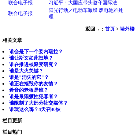
联合电子报
习近平：大国应带头遵守国际法
阳光行动／电动车激增 废电池难处
联合电子报
理
返回→：
首页
>
墙外楼
相关文章
谁会是下一个委内瑞拉？
谁让斯文如此扫地？
谁在推进核聚变研究？
谁是大火关键？
谁是"消失的它"？
谁正在摧毁你的友情？
希音的老板是谁？
谁是最猖獗性犯罪者？
谁限制了大部分社交媒体？
谁玩这么嗨？4天召40妓
栏目更新
栏目热门