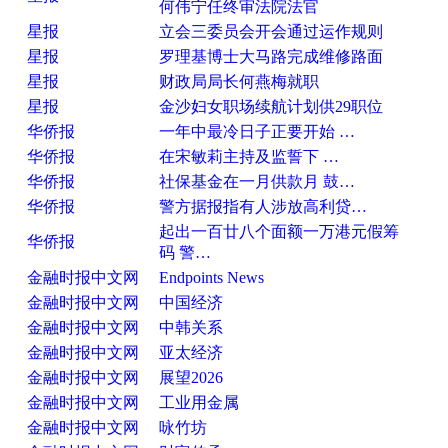
何伟宁任终审法院法官
星报
立会三委员会开会通过运作规则
星报
罗理基博士大马路完成维修路面
星报
财政局局长何燕梅就职
星报
金沙妇女职场续航计划供29职位
华侨报
一年中最冷日子正要开始 …
华侨报
在宋敏莉主持及监誓下 …
华侨报
社保基金在一月供款月 鼓…
华侨报
警方据报指有人涉放高利贷…
起出一百廿八个面额一万港元假筹
华侨报
码 警…
金融时报中文网
Endpoints News
金融时报中文网
中国经济
金融时报中文网
中韩关系
金融时报中文网
亚太经济
金融时报中文网
展望2026
金融时报中文网
工业用金属
金融时报中文网
咏竹坊