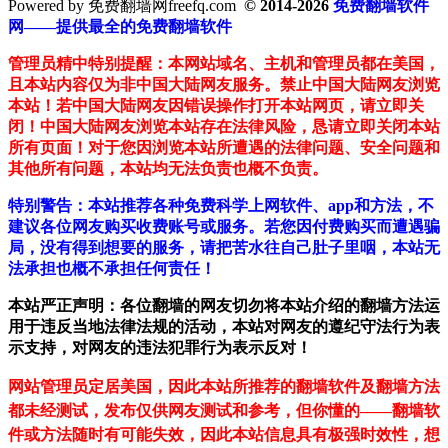
Powered by 免费翻墙网freefq.com
© 2014-2026
免费翻墙软件
网——提供最全的免费翻墙软件
管理员精中特别提醒：本网站域名、主机和管理员都在美国，
且本站内容仅为非中国大陆网友服务。禁止中国大陆网友浏览
本站！若中国大陆网友因错误操作打开本站网页，请立即关
闭！中国大陆网友浏览本站存在法律风险，恳请立即关闭本站
所有页面！对于您因浏览本站所遭遇的法律问题、安全问题和
其他所有问题，本站均无法负责也概不负责。
特别警告：本站推荐各种免费科学上网软件、app和方法，不
建议各位网友购买收费账号或服务。若您因付费购买而遭遇骗
局，没有得到想要的服务，请把苦水往自己肚子里咽，本站无
法承担也概不承担任何责任！
本站严正声明：各位翻墙的网友切勿将本站介绍的翻墙方法运
用于违反当地法律法规的活动，本站对网友的遵纪守法行为表
示支持，对网友的违法犯罪行为表示反对！
网站管理员定居美国，因此本站所推荐的翻墙软件及翻墙方法
都未经测试，发布仅供网友测试和参考，但你懂的——翻墙软
件或方法随时有可能失效，因此本站信息具有极强时效性，想