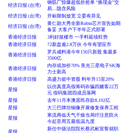
钢筋厂惊爆超低价抢单 “换现金”交
经济日报 (台湾)
易…隐含风险
经济日报 (台湾)
开标限制放宽 立委有异见
黄仁勋大秀全新Rubin芯片宣告如期
经济日报 (台湾)
备妥 大客户下半年正式部署
香港经济日报
3利好挺楼市 一手料延续旺势
香港经济日报
72新盘逾2.8万伙 今年有望应市
罗兵咸料港今年150只新股 集最多
香港经济日报
3500亿
内存或加价70% 美光三星电子SK海
香港经济日报
力士新高
香港经济日报
高盛力挺中资股 料年升15至20%
以仿真度高假筹码诈骗四赌客22万
星报
元 假码集团四成员落网
星报
去年11月本澳居民存款8,102亿
星报
大三巴牌坊铜像开展修复保养工程
寒流再临天气干燥当局吁注意防火
星报
今起至周五最低温九度
新任中级法院院长蔡武彬宣誓就职
星报