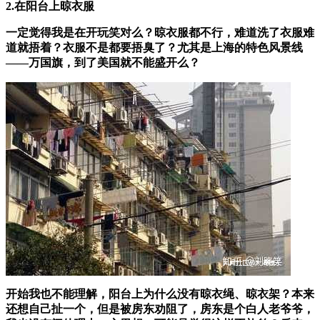
2.在阳台上晾衣服
一定觉得我是在开玩笑对么？晾衣服都不行，难道洗了衣服难
道就捂着？衣服不是都要捂臭了？尤其是上海的特色风景线
——万国旗，到了美国就不能盛开么？
开始我也不能理解，阳台上为什么没有晾衣绳、晾衣架？本来
还想自己扯一个，但是被房东劝阻了，房东是个白人老爷爷，