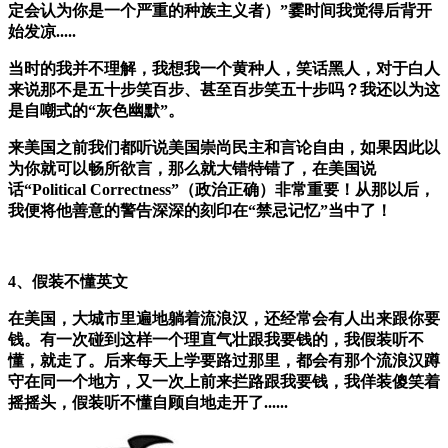
定会认为你是一个严重的种族主义者）”
霎时间我觉得后背开
始发凉.....
当时的我并不理解，我想我一个黄种人，笑话黑人，对于白人
来说那不是五十步笑百步、甚至百步笑五十步吗？我还以为这
是自嘲式的“灰色幽默”。
来美国之前我们都听说美国崇尚民主和言论自由，如果因此以
为你就可以畅所欲言，那么就大错特错了，在美国说
话“
Political Correctness”（政治正确）
非常重要！从那以后，
我便将他善意的警告深深的刻印在“禁忌记忆”当中了！
4、假装不懂英文
在美国，大城市里遍地躺着流浪汉，还经常会有人出来跟你要
钱。有一次碰到这样一个理直气壮跟我要钱的，我假装听不
懂，就走了。后来每天上学要路过那里，都会有那个流浪汉蹲
守在同一个地方，又一次上前来拦路跟我要钱，我佯装傻笑着
摇摇头，假装听不懂自顾自地走开了......