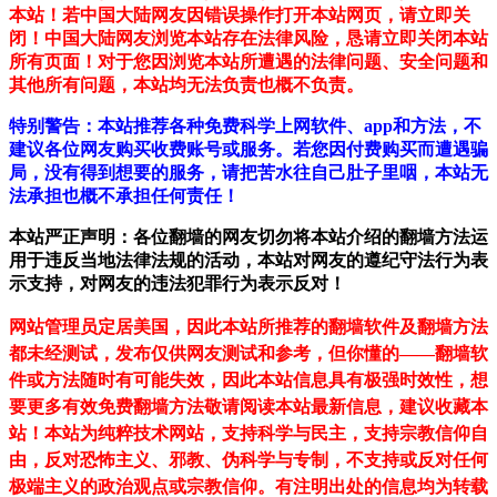
本站！若中国大陆网友因错误操作打开本站网页，请立即关
闭！中国大陆网友浏览本站存在法律风险，恳请立即关闭本站
所有页面！对于您因浏览本站所遭遇的法律问题、安全问题和
其他所有问题，本站均无法负责也概不负责。
特别警告：本站推荐各种免费科学上网软件、app和方法，不
建议各位网友购买收费账号或服务。若您因付费购买而遭遇骗
局，没有得到想要的服务，请把苦水往自己肚子里咽，本站无
法承担也概不承担任何责任！
本站严正声明：各位翻墙的网友切勿将本站介绍的翻墙方法运
用于违反当地法律法规的活动，本站对网友的遵纪守法行为表
示支持，对网友的违法犯罪行为表示反对！
网站管理员定居美国，因此本站所推荐的翻墙软件及翻墙方法
都未经测试，发布仅供网友测试和参考，但你懂的——翻墙软
件或方法随时有可能失效，因此本站信息具有极强时效性，想
要更多有效免费翻墙方法敬请阅读本站最新信息，建议收藏本
站！
本站为纯粹技术网站，支持科学与民主，支持宗教信仰自
由，反对恐怖主义、邪教、伪科学与专制，不支持或反对任何
极端主义的政治观点或宗教信仰。有注明出处的信息均为转载