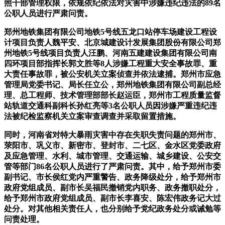
照干部管理权限，依规依纪依法对灾害中涉嫌违纪违法的89名
公职人员进行严肃问责。
郑州地铁集团有限公司地铁5号线五龙口站停车场建设工程设
计项目负责人魏平安、北京城建设计发展集团股份有限公司郑
州地铁5号线项目负责人汪鹏、河南五建建设集团有限公司南
四环项目部指挥长郭文胜等8人涉嫌工程重大安全事故罪、重
大责任事故罪，被公安机关立案侦查并依法逮捕。郑州市应急
管理局党委书记、局长任立公，郑州地铁集团有限公司副总经
理、总工程师、技术管理部部长赵运臣，郑州市工程质量监督
站轨道交通科副科长孙红亮等3名公职人员因涉嫌严重违纪违
法被纪检监察机关立案审查调查并采取留置措施。
同时，河南省对特大暴雨灾害中存在失职失责问题的郑州市、
荥阳市、巩义市、新密市、登封市、二七区、金水区党委政府
及应急管理、水利、城市管理、交通运输、城乡建设、公安交
管等部门86名公职人员进行了严肃问责。其中，给予郑州市委
副书记、市长侯红党内严重警告、政务降级处分，给予郑州市
政府党组成员、副市长吴福民撤销党内职务、政务撤职处分，
给予郑州市政府党组成员、副市长李喜安、陈宏伟政务记大过
处分。对其他相关责任人，也分别给予党纪政务处分或诫勉等
问责处理。