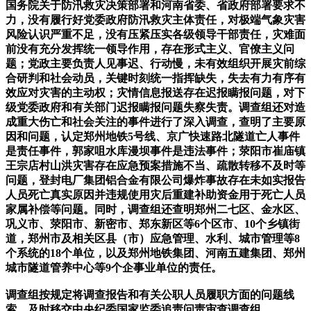
国务院关于防汛救灾决策部署和河南省委、省政府部署要求不
力，没有履行好党委政府防汛救灾主体责任，对极端气象灾害
风险认识严重不足，没有压紧压实各级领导干部责任，灾难面
前没有充分发挥统一领导作用，存在形式主义、官僚主义问
题；党政主要负责人见事迟、行动慢，未有效组织开展灾前综
合研判和社会动员，关键时刻统一指挥缺失，失去有力有序有
效应对灾害的主动权；灾情信息报送存在迟报瞒报问题，对下
级党委政府和有关部门迟报瞒报问题失察失责。调查组还对造
成重大伤亡和社会关注的事件进行了深入调查，查明了主要原
因和问题，认定郑州地铁5号线、京广快速路北隧道亡人事件
是责任事件，郭家咀水库漫坝事件是违法事件；荥阳市崔庙镇
王宗店村山洪灾害存在应急预案措施不当、疏散转移不及时等
问题，登封电厂集团铝合金有限公司爆炸事故存在未如实报告
人员死亡真实原因并违规使用灾后重建补助资金用于死亡人员
家属补偿等问题。同时，调查组还查明郑州二七区、金水区、
巩义市、荥阳市、新密市、郑东新区等6个区市、10个乡镇街
道，郑州市及相关区县（市）应急管理、水利、城市管理等8
个系统的18个单位，以及郑州地铁集团、河南五建集团、郑州
城市隧道管养中心等9个企事业单位的责任。
调查组按规定将调查报告和有关公职人员履职方面的问题线
索，及时移交中央纪委国家监委追责问责审查调查组。