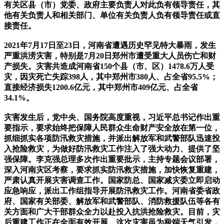
有关区县（市）党委、政府主要负责人对此负有领导责任，其
他有关负责人和相关部门、单位有关负责人负有领导责任或直
接责任。
2021年7月17日至23日，河南省遭遇历史罕见特大暴雨，发生
严重洪涝灾害，特别是7月20日郑州市遭受重大人员伤亡和财
产损失。灾害共造成河南省150个县（市、区）1478.6万人受
灾，因灾死亡失踪398人，其中郑州市380人、占全省95.5%；
直接经济损失1200.6亿元，其中郑州市409亿元、占全省
34.1%。
灾害发生后，党中央、国务院高度重视，习近平总书记作出重
要指示，要求始终把保障人民群众生命财产安全放在第一位，
抓细抓实各项防汛救灾措施，并派出解放军和武警部队迅速投
入抢险救灾，为做好防汛救灾工作注入了强大动力、提供了坚
强保障。李克强总理多次作出重要批示，主持专题会议部署，
深入河南灾区考察，要求抓实防汛救灾措施，加快恢复重建，
严肃认真开展灾害调查工作。国家防总、国家减灾委立即启动
应急响应，派出工作组指导开展防汛救灾工作。河南省委省政
府、国家有关部委、解放军和武警部队、消防救援队伍等各有
关方面和广大干部群众全力以赴投入抗洪抢险救灾。目前，灾
后重建工作正在全面有效开展。这次灾害虽为极端天气引发，