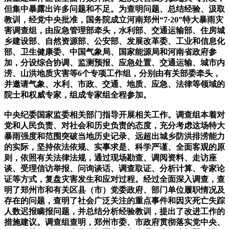
但集中暴露出许多问题和不足。为查明问题、总结经验、汲取
教训，经党中央批准，国务院成立河南郑州“7·20”特大暴雨灾
害调查组，由应急管理部牵头，水利部、交通运输部、住房城
乡建设部、自然资源部、公安部、发展改革委、工业和信息化
部、卫生健康委、中国气象局、国家能源局和河南省政府参
加，分设综合协调、监测预报、应急处置、交通运输、城市内
涝、山洪地质灾害等6个专项工作组，分别由有关部委牵头，
并邀请气象、水利、市政、交通、地质、应急、法律等领域的
院士和权威专家，组成专家组全程参加。
中央纪委国家监委相关部门指导开展相关工作。调查组本着对
党和人民负责、对社会和历史负责的态度，充分考虑这场特大
暴雨强度和范围突破当地历史记录、远超出城乡防洪排涝能力
的实际，坚持依法依规、实事求是、科学严谨、全面客观的原
则，依照有关法律法规，通过现场勘查、调阅资料、走访座
谈、受理信访举报、问询谈话、调查取证、分析计算、专家论
证等方式，复盘灾害发生和应对过程。经过全面深入调查，查
明了郑州市和有关区县（市）党委政府、部门单位履职情况及
存在的问题，查明了社会广泛关注的重点事件和因灾死亡失踪
人数迟报瞒报问题，并总结分析经验教训，提出了改进工作的
措施建议。调查组查明，郑州市委、市政府贯彻落实党中央、