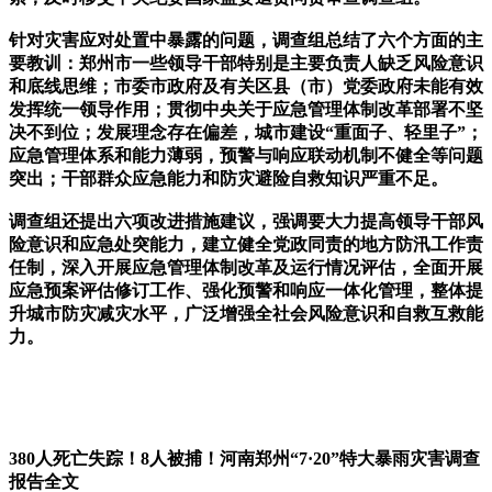
针对灾害应对处置中暴露的问题，调查组总结了六个方面的主
要教训：郑州市一些领导干部特别是主要负责人缺乏风险意识
和底线思维；市委市政府及有关区县（市）党委政府未能有效
发挥统一领导作用；贯彻中央关于应急管理体制改革部署不坚
决不到位；发展理念存在偏差，城市建设“重面子、轻里子”；
应急管理体系和能力薄弱，预警与响应联动机制不健全等问题
突出；干部群众应急能力和防灾避险自救知识严重不足。
调查组还提出六项改进措施建议，强调要大力提高领导干部风
险意识和应急处突能力，建立健全党政同责的地方防汛工作责
任制，深入开展应急管理体制改革及运行情况评估，全面开展
应急预案评估修订工作、强化预警和响应一体化管理，整体提
升城市防灾减灾水平，广泛增强全社会风险意识和自救互救能
力。
380人死亡失踪！8人被捕！河南郑州“7·20”特大暴雨灾害调查
报告全文