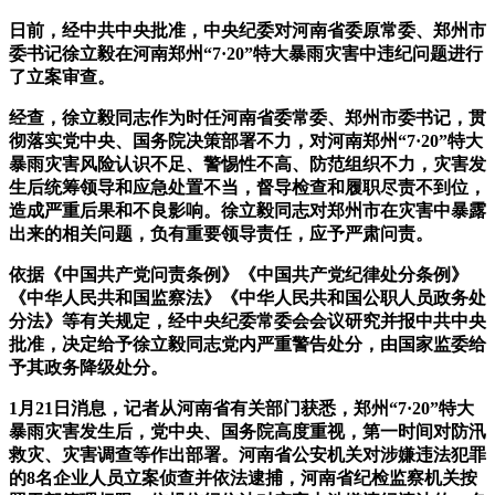
日前，经中共中央批准，中央纪委对河南省委原常委、郑州市
委书记徐立毅在河南郑州“7·20”特大暴雨灾害中违纪问题进行
了立案审查。
经查，徐立毅同志作为时任河南省委常委、郑州市委书记，贯
彻落实党中央、国务院决策部署不力，对河南郑州“7·20”特大
暴雨灾害风险认识不足、警惕性不高、防范组织不力，灾害发
生后统筹领导和应急处置不当，督导检查和履职尽责不到位，
造成严重后果和不良影响。徐立毅同志对郑州市在灾害中暴露
出来的相关问题，负有重要领导责任，应予严肃问责。
依据《中国共产党问责条例》《中国共产党纪律处分条例》
《中华人民共和国监察法》《中华人民共和国公职人员政务处
分法》等有关规定，经中央纪委常委会会议研究并报中共中央
批准，决定给予徐立毅同志党内严重警告处分，由国家监委给
予其政务降级处分。
1月21日消息，记者从河南省有关部门获悉，郑州“7·20”特大
暴雨灾害发生后，党中央、国务院高度重视，第一时间对防汛
救灾、灾害调查等作出部署。河南省公安机关对涉嫌违法犯罪
的8名企业人员立案侦查并依法逮捕，河南省纪检监察机关按