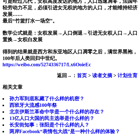
可是经过几代，女权高度发达的地方，人口迅速凋零，法国年
轻劳动力不足，必须引进女无权的地方的人口，才能维持经济
发展……
最后“竹篮打水一场空”。
数学公式就是：女权发展→人口倒退→引进无女权人口→人口
置换→女权白发展
得到的结果就是西方和东亚地区人口凋零之后，满世界黑袍，
100年后人类回归中世纪。
https://weibo.com/5274336717/Lx6OoieEc
返回→：
首页
>
读者文摘
>
计划生育
相关文章
孙力军到底私藏了什么样的机密？
西班牙大流感100年祭
北京伊斯兰革命中学是一个什么样的存在？
13亿人口大国的民主选举是什么样的？
长安街知事：张阳是个什么样的人？
两岸Facebook“表情包大战”是一种什么样的体验？