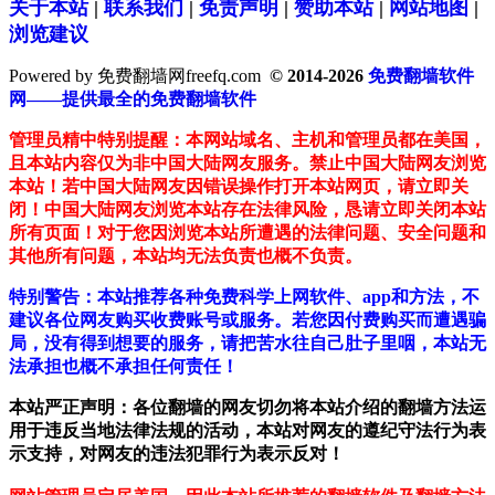
关于本站
|
联系我们
|
免责声明
|
赞助本站
|
网站地图
|
浏览建议
Powered by 免费翻墙网freefq.com
© 2014-2026
免费翻墙软件
网——提供最全的免费翻墙软件
管理员精中特别提醒：本网站域名、主机和管理员都在美国，
且本站内容仅为非中国大陆网友服务。禁止中国大陆网友浏览
本站！若中国大陆网友因错误操作打开本站网页，请立即关
闭！中国大陆网友浏览本站存在法律风险，恳请立即关闭本站
所有页面！对于您因浏览本站所遭遇的法律问题、安全问题和
其他所有问题，本站均无法负责也概不负责。
特别警告：本站推荐各种免费科学上网软件、app和方法，不
建议各位网友购买收费账号或服务。若您因付费购买而遭遇骗
局，没有得到想要的服务，请把苦水往自己肚子里咽，本站无
法承担也概不承担任何责任！
本站严正声明：各位翻墙的网友切勿将本站介绍的翻墙方法运
用于违反当地法律法规的活动，本站对网友的遵纪守法行为表
示支持，对网友的违法犯罪行为表示反对！