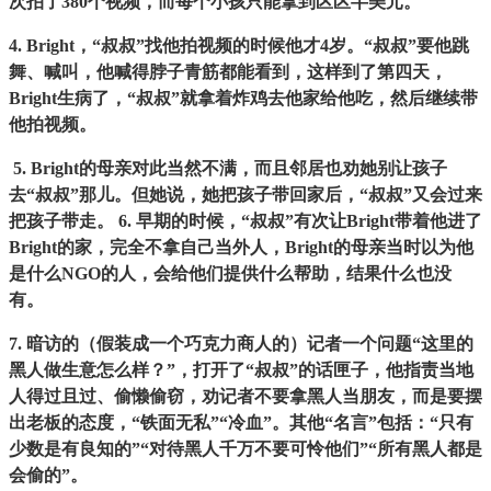
次拍了380个视频，而每个小孩只能拿到区区半美元。
4. Bright，“叔叔”找他拍视频的时候他才4岁。“叔叔”要他跳
舞、喊叫，他喊得脖子青筋都能看到，这样到了第四天，
Bright生病了，“叔叔”就拿着炸鸡去他家给他吃，然后继续带
他拍视频。
5. Bright的母亲对此当然不满，而且邻居也劝她别让孩子
去“叔叔”那儿。但她说，她把孩子带回家后，“叔叔”又会过来
把孩子带走。 6. 早期的时候，“叔叔”有次让Bright带着他进了
Bright的家，完全不拿自己当外人，Bright的母亲当时以为他
是什么NGO的人，会给他们提供什么帮助，结果什么也没
有。
7. 暗访的（假装成一个巧克力商人的）记者一个问题“这里的
黑人做生意怎么样？”，打开了“叔叔”的话匣子，他指责当地
人得过且过、偷懒偷窃，劝记者不要拿黑人当朋友，而是要摆
出老板的态度，“铁面无私”“冷血”。其他“名言”包括：“只有
少数是有良知的”“对待黑人千万不要可怜他们”“所有黑人都是
会偷的”。