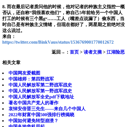
8. 而在最后记者质问他的时候，他对记者的种族主义指控一概
否认，还自称“我很喜欢他们”，称自己5年前给另一个中国人
打工的时候有三个黑gʷ……工人（嘴差点说漏了
）偷东西，当
时自己是有种族主义情绪，但现在都好了，两星期之前绝对没
这么说过。
来自：
https://twitter.com/BinkVaus/status/1536769001770012672
返回→：
首页
>
读者文摘
>
江湖险恶
相关文章
中国网友爱截图
中国雄师：第四野战军
中国人民解放军第二野战军战史
中国人民解放军第一野战军战史
中国人民解放军全史pdf下载地址
著名中国共产党人的著作
哀悼安倍晋三先生——来自几个中国人
2022年财富中国500强排行榜揭晓
中国如何避免转型崩溃？
中国各地危机四起