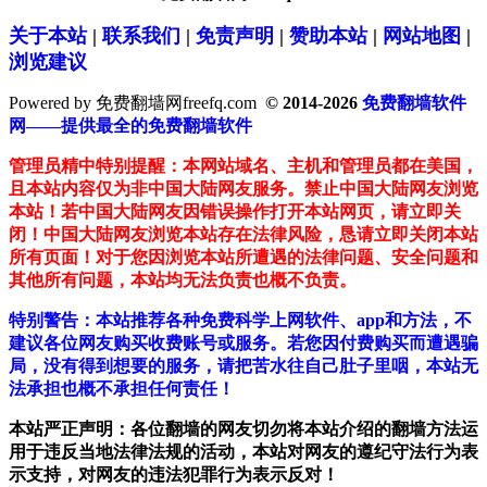
关于本站
|
联系我们
|
免责声明
|
赞助本站
|
网站地图
|
浏览建议
Powered by 免费翻墙网freefq.com
© 2014-2026
免费翻墙软件
网——提供最全的免费翻墙软件
管理员精中特别提醒：本网站域名、主机和管理员都在美国，
且本站内容仅为非中国大陆网友服务。禁止中国大陆网友浏览
本站！若中国大陆网友因错误操作打开本站网页，请立即关
闭！中国大陆网友浏览本站存在法律风险，恳请立即关闭本站
所有页面！对于您因浏览本站所遭遇的法律问题、安全问题和
其他所有问题，本站均无法负责也概不负责。
特别警告：本站推荐各种免费科学上网软件、app和方法，不
建议各位网友购买收费账号或服务。若您因付费购买而遭遇骗
局，没有得到想要的服务，请把苦水往自己肚子里咽，本站无
法承担也概不承担任何责任！
本站严正声明：各位翻墙的网友切勿将本站介绍的翻墙方法运
用于违反当地法律法规的活动，本站对网友的遵纪守法行为表
示支持，对网友的违法犯罪行为表示反对！