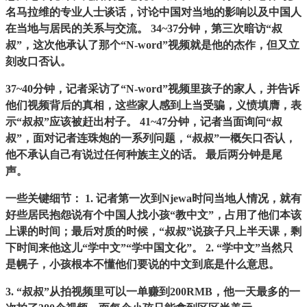
名马拉维的专业人士谈话，讨论中国对当地的影响以及中国人
在当地与居民的关系与交流。 34~37分钟，第三次暗访“叔
叔”，这次他承认了那个“N-word”视频就是他的杰作，但又立
刻改口否认。
37~40分钟，记者采访了“N-word”视频里孩子的家人，并告诉
他们视频背后的真相，这些家人感到上当受骗，义愤填膺，表
示“叔叔”应该被赶出村子。 41~47分钟，记者当面询问“叔
叔”，面对记者连珠炮的一系列问题，“叔叔”一概矢口否认，
他不承认自己有说过任何种族主义的话。 最后两分钟是尾
声。
一些关键细节： 1. 记者第一次到Njewa时问当地人情况，就有
好些居民抱怨说有个中国人找小孩“教中文”，占用了他们本该
上课的时间；最后对质的时候，“叔叔”说孩子只上半天课，剩
下时间来他这儿“学中文”“学中国文化”。 2. “学中文”当然只
是幌子，小孩根本不懂他们要说的中文到底是什么意思。
3. “叔叔”从拍视频里可以一单赚到200RMB，他一天最多的一