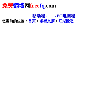
免费
翻墙
网
free
fq
.com
移动端←
|
→PC电脑端
您当前的位置：
首页
>
读者文摘
>
江湖险恶