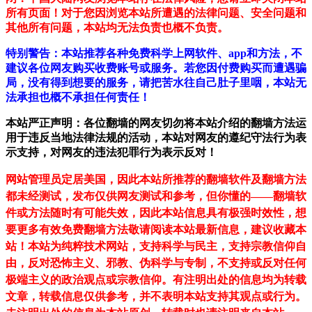
所有页面！对于您因浏览本站所遭遇的法律问题、安全问题和
其他所有问题，本站均无法负责也概不负责。
特别警告：本站推荐各种免费科学上网软件、app和方法，不
建议各位网友购买收费账号或服务。若您因付费购买而遭遇骗
局，没有得到想要的服务，请把苦水往自己肚子里咽，本站无
法承担也概不承担任何责任！
本站严正声明：各位翻墙的网友切勿将本站介绍的翻墙方法运
用于违反当地法律法规的活动，本站对网友的遵纪守法行为表
示支持，对网友的违法犯罪行为表示反对！
网站管理员定居美国，因此本站所推荐的翻墙软件及翻墙方法
都未经测试，发布仅供网友测试和参考，但你懂的——翻墙软
件或方法随时有可能失效，因此本站信息具有极强时效性，想
要更多有效免费翻墙方法敬请阅读本站最新信息，建议收藏本
站！
本站为纯粹技术网站，支持科学与民主，支持宗教信仰自
由，反对恐怖主义、邪教、伪科学与专制，不支持或反对任何
极端主义的政治观点或宗教信仰。有注明出处的信息均为转载
文章，转载信息仅供参考，并不表明本站支持其观点或行为。