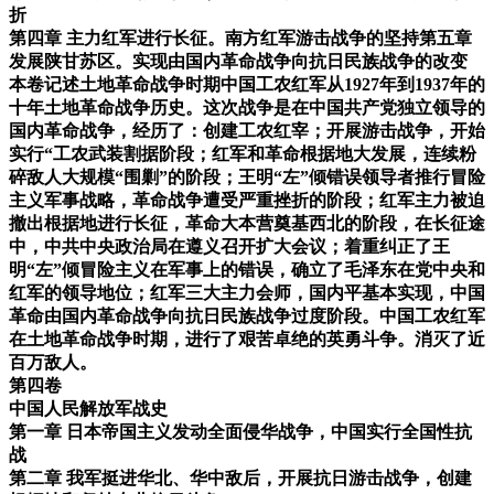
折
第四章 主力红军进行长征。南方红军游击战争的坚持第五章
发展陕甘苏区。实现由国内革命战争向抗日民族战争的改变
本卷记述土地革命战争时期中国工农红军从1927年到1937年的
十年土地革命战争历史。这次战争是在中国共产党独立领导的
国内革命战争，经历了：创建工农红宰；开展游击战争，开始
实行“工农武装割据阶段；红军和革命根据地大发展，连续粉
碎敌人大规模“围剿”的阶段；王明“左”倾错误领导者推行冒险
主义军事战略，革命战争遭受严重挫折的阶段；红军主力被迫
撤出根据地进行长征，革命大本营奠基西北的阶段，在长征途
中，中共中央政治局在遵义召开扩大会议；着重纠正了王
明“左”倾冒险主义在军事上的错误，确立了毛泽东在党中央和
红军的领导地位；红军三大主力会师，国内平基本实现，中国
革命由国内革命战争向抗日民族战争过度阶段。中国工农红军
在土地革命战争时期，进行了艰苦卓绝的英勇斗争。消灭了近
百万敌人。
第四卷
中国人民解放军战史
第一章 日本帝国主义发动全面侵华战争，中国实行全国性抗
战
第二章 我军挺进华北、华中敌后，开展抗日游击战争，创建