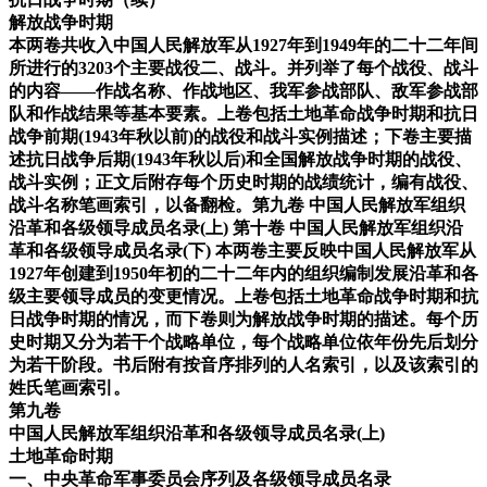
解放战争时期
本两卷共收入中国人民解放军从1927年到1949年的二十二年间
所进行的3203个主要战役二、战斗。并列举了每个战役、战斗
的内容——作战名称、作战地区、我军参战部队、敌军参战部
队和作战结果等基本要素。上卷包括土地革命战争时期和抗日
战争前期(1943年秋以前)的战役和战斗实例描述；下卷主要描
述抗日战争后期(1943年秋以后)和全国解放战争时期的战役、
战斗实例；正文后附存每个历史时期的战绩统计，编有战役、
战斗名称笔画索引，以备翻检。第九卷 中国人民解放军组织
沿革和各级领导成员名录(上) 第十卷 中国人民解放军组织沿
革和各级领导成员名录(下) 本两卷主要反映中国人民解放军从
1927年创建到1950年初的二十二年内的组织编制发展沿革和各
级主要领导成员的变更情况。上卷包括土地革命战争时期和抗
日战争时期的情况，而下卷则为解放战争时期的描述。每个历
史时期又分为若干个战略单位，每个战略单位依年份先后划分
为若干阶段。书后附有按音序排列的人名索引，以及该索引的
姓氏笔画索引。
第九卷
中国人民解放军组织沿革和各级领导成员名录(上)
土地革命时期
一、中央革命军事委员会序列及各级领导成员名录