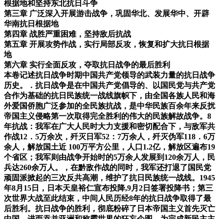
根据地和坚持东北抗日斗争
第三章 广泛深入开展游击战争，巩固华北、发展华中、开辟
华南抗日根据地
第四章 战胜严重困难，坚持敌后抗战
第五章 开展攻势作战，实行局部反攻，恢复和扩大抗日根据
地
第六章 实行全面反攻，夺取抗日战争的最后胜利
本卷记述抗日战争时期中国共产党领导的武装力量的抗日战争
历史。．抗日战争是在中国共产党倡导的、以国民党与共产党
合作为基础的抗日民族统一战线旗帜下，由全国各族人民和海
外爱国侨胞广泛参加的全民族抗战，是中华民族百余年来反扰
帝国主义侵略第一次取得完全胜利的伟大的民族解故战争。8
年抗战：我军在广大人民时大力支援和密切配合下，与敌军共
作战12．5万余次，歼灭日军52：7万余人，歼灭伪军118．6万
余人，解放国土近 100万平方公里，人口1.2亿，解放区遍布19
个省区；我军则由战争开始时的5万余人发展到120余万人，民
兵达260余万人。，在黔敌作战的同时，我军还打退了国民党
顽固派掀起的三次反共高潮，维护了抗日民族统一战线。1945
年8月15日，日本天皇裕仁宣布投降,9月2日签署投降书；第三
次世界大战至此结束，中间人民历经8年的抗日战争取得了最
后胜利。抗日战争的胜利，彻底粉碎了日本帝国主义首先灭亡
中国、进而吞并亚洲和称霸世界的狂妄企图，为完成新民主主