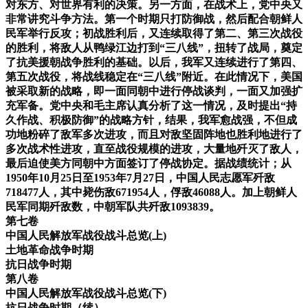
对东方、对世界有利的决策。另一方面，在战术上，党中央又
非常讲究斗争方法。第一个时期只打防御战，然后配合朝鲜人
民军举行反攻；初战胜利后，又连续取得了第二、第三次战役
的胜利，将敌人从鸭绿江边打到“三八线”，扭转了战局，奠定
了抗美援朝战争胜利的基础。以后，我军又连续进行了第四、
第五次战役，将战线稳定在“三八线”附近。在此情况下，美国
被采取新的战略，即一面同朝中进行停战谈判，一面又加强扩
充军备。党中央和毛主席认真分析了这一情况，及时提出“持
久作战、积极防御”的战略方针，结果，我军愈战强，不但成
功地粉碎了敌军多次进攻，而且对敌坚固阵地也胜利地进行了
多次战术性进攻，直至战役规模的进攻，大量地歼灭了敌人，
最后迫使美方同朝中方面签订了停战协定。据战绩统计；从
1950年10月25日至1953年7月27日，中国人民志愿军歼敌
718477人，其中毙伤敌671954人，俘敌46088人。加上朝鲜人
民军同期歼敌数，中朝军队共歼敌1093839。
第七卷
中国人民解放军战役战斗总览(上)
土地革命战争时期
抗日战争时期
第八卷
中国人民解放军战役战斗总览(下)
抗日战争时期（续）