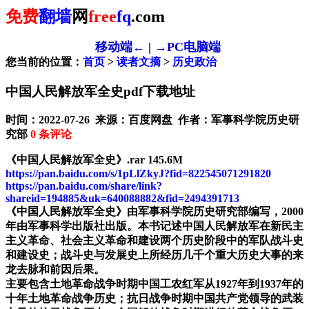
免费
翻墙
网
free
fq
.com
移动端←
|
→PC电脑端
您当前的位置：
首页
>
读者文摘
>
历史政治
中国人民解放军全史pdf下载地址
时间：2022-07-26 来源：百度网盘 作者：军事科学院历史研
究部
0
条评论
《中国人民解放军全史》.rar 145.6M
https://pan.baidu.com/s/1pLlZkyJ?fid=822545071291820
https://pan.baidu.com/share/link?
shareid=194885&uk=640088882&fid=2494391713
《中国人民解放军全史》由军事科学院历史研究部编写，2000
年由军事科学出版社出版。本书记述中国人民解放军在新民主
主义革命、社会主义革命和建设两个历史阶段中的军队战斗史
和建设史；战斗史与发展史上所经历几千个重大历史大事的来
龙去脉和前因后果。
主要包含土地革命战争时期中国工农红军从1927年到1937年的
十年土地革命战争历史；抗日战争时期中国共产党领导的武装