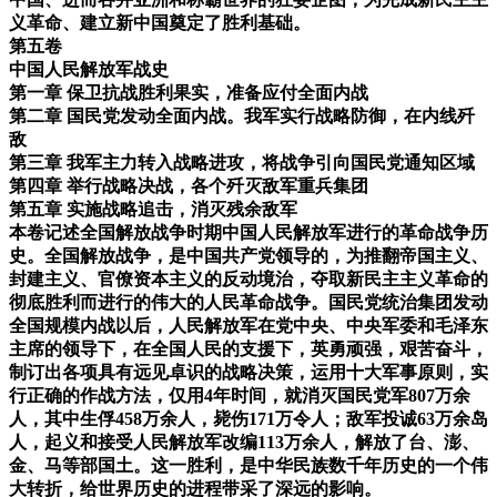
义革命、建立新中国奠定了胜利基础。
第五卷
中国人民解放军战史
第一章 保卫抗战胜利果实，准备应付全面内战
第二章 国民党发动全面内战。我军实行战略防御，在内线歼
敌
第三章 我军主力转入战略进攻，将战争引向国民党通知区域
第四章 举行战略决战，各个歼灭敌军重兵集团
第五章 实施战略追击，消灭残余敌军
本卷记述全国解放战争时期中国人民解放军进行的革命战争历
史。全国解放战争，是中国共产党领导的，为推翻帝国主义、
封建主义、官僚资本主义的反动境治，夺取新民主主义革命的
彻底胜利而进行的伟大的人民革命战争。国民党统治集团发动
全国规模内战以后，人民解放军在党中央、中央军委和毛泽东
主席的领导下，在全国人民的支援下，英勇顽强，艰苦奋斗，
制订出各项具有远见卓识的战略决策，运用十大军事原则，实
行正确的作战方法，仅用4年时间，就消灭国民党军807万余
人，其中生俘458万余人，毙伤171万令人；敌军投诚63万余岛
人，起义和接受人民解放军改编113万余人，解放了台、澎、
金、马等部国土。这一胜利，是中华民族数千年历史的一个伟
大转折，给世界历史的进程带采了深远的影响。