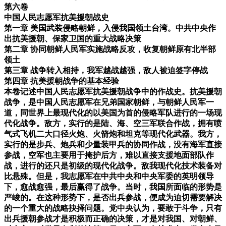
第六卷
中国人民志愿军抗美援朝战史
第一章 美国武装侵略朝鲜，入侵我国领土台湾。中共中央作
出抗美援朝、保家卫国的重大战略决策
第二章 协同朝鲜人民军实施战略反攻，收复朝鲜原有北半部
领土
第三章 战争转入相持，我军越战越强，敌人被迫签字停战
第四章 抗美援朝战争的基本经验
本卷记述中国人民志愿军抗美援朝战争中的作战史。抗美援朝
战争，是中国人民志愿军在兄弟国家朝鲜，与朝鲜人民军一
道，同世界上最现代化的以美国为首的侵略军队进行的一场现
代化战争。敌方，实行的是陆、海、空三军联合作战，拥有喷
气式飞机二大口径火炮、火箭炮和坦克等现代化武器。我方，
实行的是步兵、炮兵和少量装甲兵的协同作战，没有海军直接
参战，空军也主要用于掩护后方，难以直接支援地面部队作
战，进行的还只是初级的现代化战争。敌我现代化技术装备对
比悬殊。但是，我志愿军在中共中央和中央军委的英明领导
下，愈战愈强，最后赢得了战争。当时，我国所面临的形势是
严峻的。在这种形势下，是否出兵参战，便成为迫切需要解决
的一个重大的战略抉择问题。党中央认为，要敢于斗争，只有
出兵援朝参战才是积极而正确的决策，才是对我国、对朝鲜、