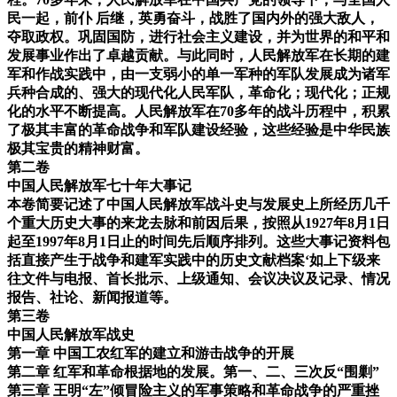
民一起，前仆 后继，英勇奋斗，战胜了国内外的强大敌人，
夺取政权。巩固国防，进行社会主义建设，并为世界的和平和
发展事业作出了卓越贡献。与此同时，人民解放军在长期的建
军和作战实践中，由一支弱小的单一军种的军队发展成为诸军
兵种合成的、强大的现代化人民军队，革命化；现代化；正规
化的水平不断提高。人民解放军在70多年的战斗历程中，积累
了极其丰富的革命战争和军队建设经验，这些经验是中华民族
极其宝贵的精神财富。
第二卷
中国人民解放军七十年大事记
本卷简要记述了中国人民解放军战斗史与发展史上所经历几千
个重大历史大事的来龙去脉和前因后果，按照从1927年8月1日
起至1997年8月1日止的时间先后顺序排列。这些大事记资料包
括直接产生于战争和建军实践中的历史文献档案‘如上下级来
往文件与电报、首长批示、上级通知、会议决议及记录、情况
报告、社论、新闻报道等。
第三卷
中国人民解放军战史
第一章 中国工农红军的建立和游击战争的开展
第二章 红军和革命根据地的发展。第一、二、三次反“围剿”
第三章 王明“左”倾冒险主义的军事策略和革命战争的严重挫