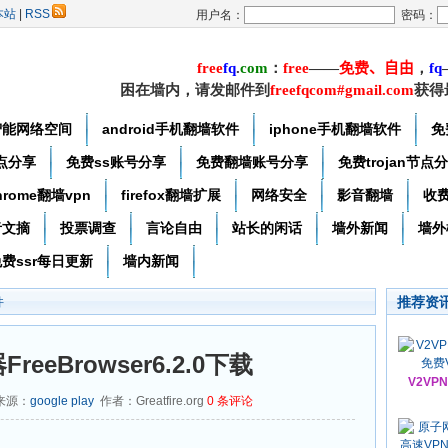
本站
|
RSS
用户名：
密码：
free
f
q
.
com
：
free
——
免费
、自由
，
f
q
困在墙内，请发邮件到
freefqcom#gmail.com
获得
智能网络空间
android手机翻墙软件
iphone手机翻墙软件
免
节点分享
免费ss账号分享
免费翻墙账号分享
免费trojan节点
hrome翻墙vpn
firefox翻墙扩展
网络安全
影音翻墙
收
者文摘
投票调查
言论自由
站长的闲话
墙外新闻
墙外
费ssr每日更新
墙内新闻
推荐资
件
eeBrowser6.2.0下载
V2VP
 来源：
google play
作者：Greatfire.org
0
条评论