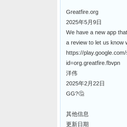
Greatfire.org
2025年5月9日
We have a new app that 
a review to let us know 
https://play.google.com/
id=org.greatfire.fbvpn
洋伟
2025年2月22日
GG?🤔
其他信息
更新日期