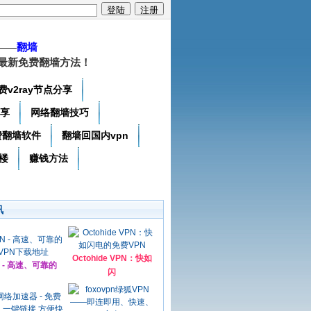
——
翻墙
最新免费翻墙方法！
费v2ray节点分享
分享
网络翻墙技巧
费翻墙软件
翻墙回国内vpn
楼
赚钱方法
讯
Octohide VPN：快如
N - 高速、可靠的
闪