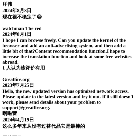
洋伟
2024年8月8日
现在很不稳定了😂
watchman The red
2024年8月1日
I hope I can browse freely. Can you update the kernel of the
browser and add an anti-advertising system, and then add a
little bit of that?Content recommendation function.I hope to
increase the translation function and look at some free websites
abroad.
1 人认为该评价有用
Greatfire.org
2023年7月25日
Hello, the new updated version has optimized network access.
Please update to the latest version and try it out. If it still doesn't
work, please send details about your problem to
support@greatfire.org.
啊啦蕾
2024年4月19日
这么多年来从没有过替代品它是最棒的