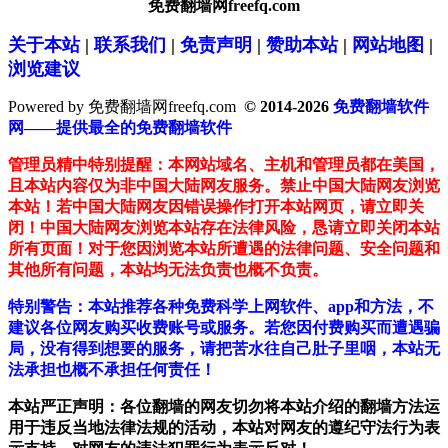
免费翻墙网freefq.com
关于本站
|
联系我们
|
免责声明
|
赞助本站
|
网站地图
|
浏览建议
Powered by 免费翻墙网freefq.com
© 2014-2026
免费翻墙软件
网——提供最全的免费翻墙软件
管理员精中特别提醒：本网站域名、主机和管理员都在美国，
且本站内容仅为非中国大陆网友服务。禁止中国大陆网友浏览
本站！若中国大陆网友因错误操作打开本站网页，请立即关
闭！中国大陆网友浏览本站存在法律风险，恳请立即关闭本站
所有页面！对于您因浏览本站所遭遇的法律问题、安全问题和
其他所有问题，本站均无法负责也概不负责。
特别警告：本站推荐各种免费科学上网软件、app和方法，不
建议各位网友购买收费账号或服务。若您因付费购买而遭遇骗
局，没有得到想要的服务，请把苦水往自己肚子里咽，本站无
法承担也概不承担任何责任！
本站严正声明：各位翻墙的网友切勿将本站介绍的翻墙方法运
用于违反当地法律法规的活动，本站对网友的遵纪守法行为表