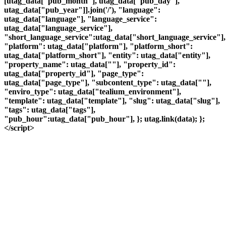
[utag_data["pub_month"], utag_data["pub_day"],
utag_data["pub_year"]].join('/'), "language":
utag_data["language"], "language_service":
utag_data["language_service"],
"short_language_service":utag_data["short_language_service"],
"platform": utag_data["platform"], "platform_short":
utag_data["platform_short"], "entity": utag_data["entity"],
"property_name": utag_data[""], "property_id":
utag_data["property_id"], "page_type":
utag_data["page_type"], "subcontent_type": utag_data[""],
"enviro_type": utag_data["tealium_environment"],
"template": utag_data["template"], "slug": utag_data["slug"],
"tags": utag_data["tags"],
"pub_hour":utag_data["pub_hour"], }; utag.link(data); };
</script>