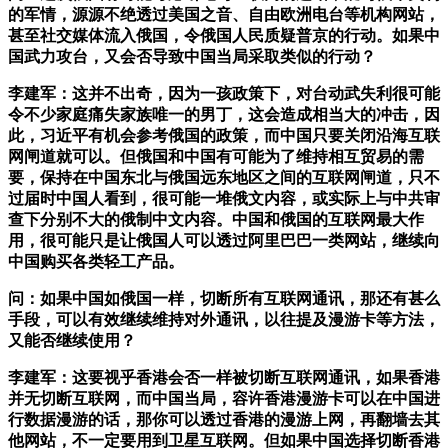
的军情，源源不绝透过美国之音、自由欧洲电台等机构网站，
甚至社交媒体流入俄国，令俄国人民质疑普京的行动。如果中
国武力攻台，又会否导致中国当局采取类似的行动？
李建军：这并不出奇，因为一孩政策下，对台动武失利很可能
令不少家庭痛失家族唯一的男丁，这会造成相当大的冲击，因
此，习近平有机会参考俄国的政策，而中国只要关闭沿海互联
网闸道就可以。但俄国和中国有可能为了维持相互贸易的需
要，保持在中国东北与俄国远东地区之间的互联网闸道，只不
过届时中国人看到，很可能一堆俄文内容，或实际上与中共审
查下分别不大的俄制中文内容。中国和俄国的互联网最大作
用，很可能只是让俄国人可以透过阿里巴巴一类网站，继续向
中国购买各类轻工产品。
问：如果中国如俄国一样，切断所有互联网通讯，那还有甚么
手段，可以有效继续维持对外通讯，以往提及漫游卡等方法，
又能否继续使用？
李建军：这要视乎香港会否一样被切断互联网通讯，如果香港
并无切断互联网，而中国当局，容许香港漫游卡可以在中国进
行数据漫游的话，那你可以透过香港的漫游上网，再翻墙去其
他网站，不一定要用到卫星互联网。但如果中国选择切断香港