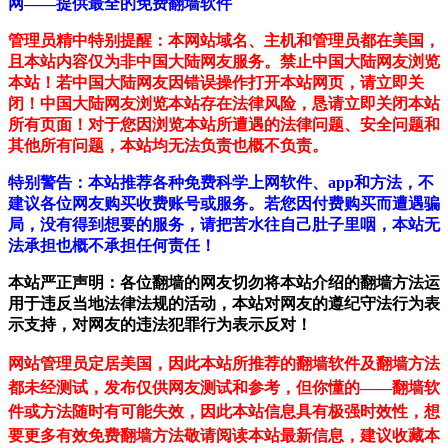
网——提供最全的免费翻墙软件
管理员精中特别提醒：本网站域名、主机和管理员都在美国，
且本站内容仅为非中国大陆网友服务。禁止中国大陆网友浏览
本站！若中国大陆网友因错误操作打开本站网页，请立即关
闭！中国大陆网友浏览本站存在法律风险，恳请立即关闭本站
所有页面！对于您因浏览本站所遭遇的法律问题、安全问题和
其他所有问题，本站均无法负责也概不负责。
特别警告：本站推荐各种免费科学上网软件、app和方法，不
建议各位网友购买收费账号或服务。若您因付费购买而遭遇骗
局，没有得到想要的服务，请把苦水往自己肚子里咽，本站无
法承担也概不承担任何责任！
本站严正声明：各位翻墙的网友切勿将本站介绍的翻墙方法运
用于违反当地法律法规的活动，本站对网友的遵纪守法行为表
示支持，对网友的违法犯罪行为表示反对！
网站管理员定居美国，因此本站所推荐的翻墙软件及翻墙方法
都未经测试，发布仅供网友测试和参考，但你懂的——翻墙软
件或方法随时有可能失效，因此本站信息具有极强时效性，想
要更多有效免费翻墙方法敬请阅读本站最新信息，建议收藏本