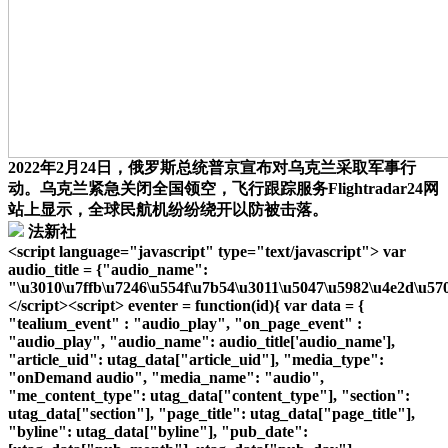
2022年2月24日，俄罗斯总统普京宣布对乌克兰采取军事行
动。乌克兰紧急关闭全国领空，飞行跟踪服务Flightradar24网
站上显示，全球民航机纷纷绕开以防被击落。
法新社
<script language="javascript" type="text/javascript"> var
audio_title = {"audio_name":
"\u3010\u7ffb\u7246\u554f\u7b54\u3011\u5047\u5982\u4e2d\u57
</script><script> eventer = function(id){ var data = {
"tealium_event" : "audio_play", "on_page_event" :
"audio_play", "audio_name": audio_title['audio_name'],
"article_uid": utag_data["article_uid"], "media_type":
"onDemand audio", "media_name": "audio",
"me_content_type": utag_data["content_type"], "section":
utag_data["section"], "page_title": utag_data["page_title"],
"byline": utag_data["byline"], "pub_date":