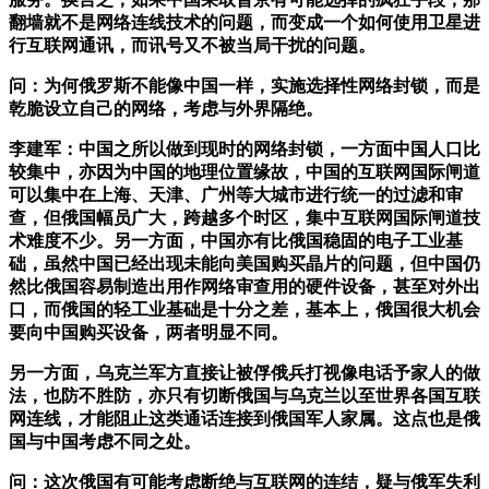
翻墙就不是网络连线技术的问题，而变成一个如何使用卫星进
行互联网通讯，而讯号又不被当局干扰的问题。
问：为何俄罗斯不能像中国一样，实施选择性网络封锁，而是
乾脆设立自己的网络，考虑与外界隔绝。
李建军：中国之所以做到现时的网络封锁，一方面中国人口比
较集中，亦因为中国的地理位置缘故，中国的互联网国际闸道
可以集中在上海、天津、广州等大城市进行统一的过滤和审
查，但俄国幅员广大，跨越多个时区，集中互联网国际闸道技
术难度不少。另一方面，中国亦有比俄国稳固的电子工业基
础，虽然中国已经出现未能向美国购买晶片的问题，但中国仍
然比俄国容易制造出用作网络审查用的硬件设备，甚至对外出
口，而俄国的轻工业基础是十分之差，基本上，俄国很大机会
要向中国购买设备，两者明显不同。
另一方面，乌克兰军方直接让被俘俄兵打视像电话予家人的做
法，也防不胜防，亦只有切断俄国与乌克兰以至世界各国互联
网连线，才能阻止这类通话连接到俄国军人家属。这点也是俄
国与中国考虑不同之处。
问：这次俄国有可能考虑断绝与互联网的连结，疑与俄军失利