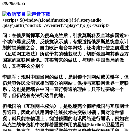
00:00
/
04:55
<script> $(window).load(function(){ $('.storyaudio
.play').attr("onclick",'eventer(\".play\")'); }); </script>
问：在俄罗斯挥军入侵乌克兰后，引发莫斯科及全球多国近50
个城市爆发反战、反俄抗议示威，有报道指俄罗斯总统普京计
划封锁美国之音、自由欧洲电台等网站，还考虑行使之前通过
《互联网主权法》所赋予其的独裁权力，切断俄国与其他西方
国家的互联网通讯。其实普京的做法，与现时中国当局的做
法，又有甚么分别？
李建军：现时中国当局的做法，是封锁个别网站或关键字，但
仍然容许民众浏览相当部分的网站，保持与互联网世界一定联
系，这也是翻墙在中国一直行得通的理由，只不过要绕一个
弯，但仍然有办法到达目的地。
但俄国的《互联网主权法》，是乾脆完全截断俄国与互联网世
界通讯，因此难以用网络连线技术去突破封锁，面对这种情
况，就只能在物理上，绕过俄国的电讯网络进行通讯，例如在
乌克兰战争危机中发挥着重要作用的星链(Starlink)卫星通讯
服务。换言之，如果中国采取普京有可能选择的疯狂手段，那