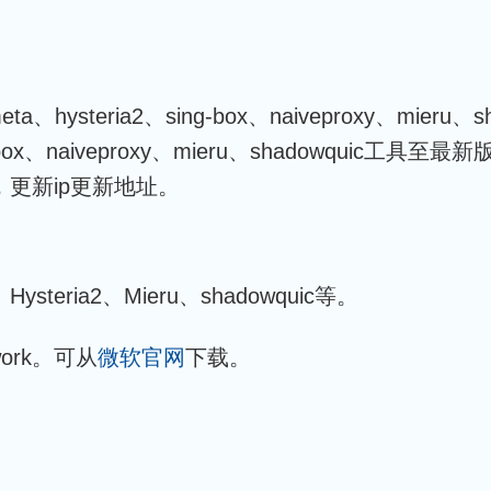
hysteria2、sing-box、naiveproxy、mieru
-box、naiveproxy、mieru、shadowquic工具
最新版，更新ip更新地址。
steria2、Mieru、shadowquic等。
work。可从
微软官网
下载。