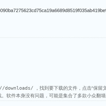
090ba7275623cd75ca19a6689d8519f035ab419be9
//downloads/
，找到要下载的文件，点击“保留文件
载。软件本身没有问题，可能是集合了多款小众翻