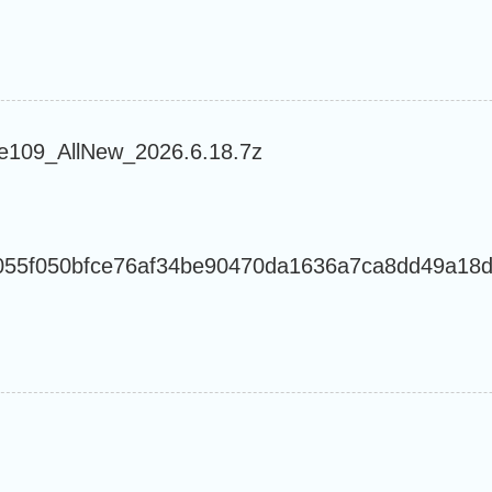
_AllNew_2026.6.18.7z
055f050bfce76af34be90470da1636a7ca8dd49a18