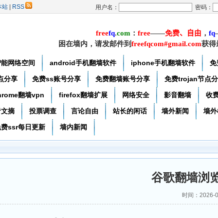
本站
|
RSS
用户名：
密码：
free
f
q
.
com
：
free
——
免费
、自由
，
f
q
困在墙内，请发邮件到
freefqcom#gmail.com
获得
智能网络空间
android手机翻墙软件
iphone手机翻墙软件
免
节点分享
免费ss账号分享
免费翻墙账号分享
免费trojan节点
hrome翻墙vpn
firefox翻墙扩展
网络安全
影音翻墙
收
者文摘
投票调查
言论自由
站长的闲话
墙外新闻
墙外
费ssr每日更新
墙内新闻
谷歌翻墙浏
时间：2026-