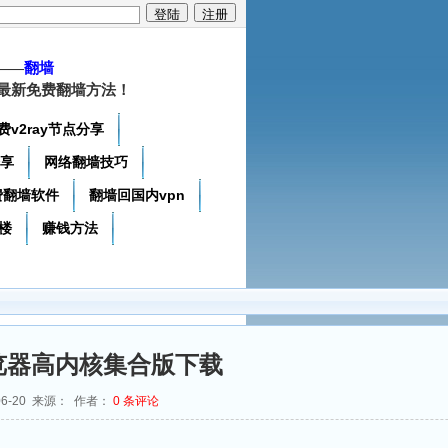
——
翻墙
最新免费翻墙方法！
费v2ray节点分享
分享
网络翻墙技巧
费翻墙软件
翻墙回国内vpn
楼
赚钱方法
览器高内核集合版下载
06-20 来源： 作者：
0
条评论