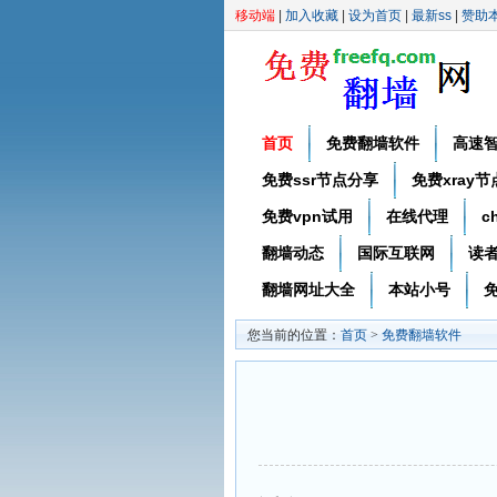
移动端
|
加入收藏
|
设为首页
|
最新ss
|
赞助
首页
免费翻墙软件
高速
免费ssr节点分享
免费xray
免费vpn试用
在线代理
c
翻墙动态
国际互联网
读
翻墙网址大全
本站小号
免
您当前的位置：
首页
>
免费翻墙软件