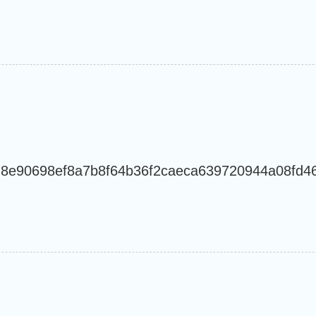
d8e90698ef8a7b8f64b36f2caeca639720944a08fd4