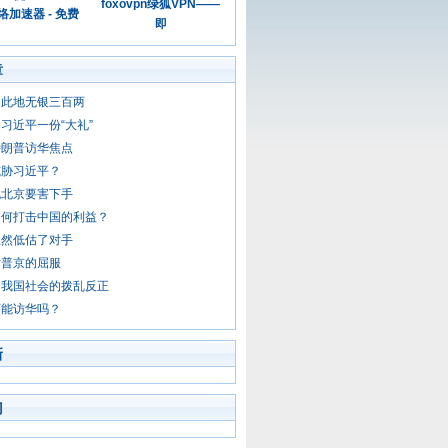
foxovpn绿狐VPN——
加速器 - 免费
即
章
的此地无银三百两
习近平一份“大礼”
特朗普访华焦点
威胁习近平？
挑北京要害下手
如何打击中国的利益？
显然低估了对手
对普京的屈服
和我国社会的拨乱反正
可能访华吗？
新
门