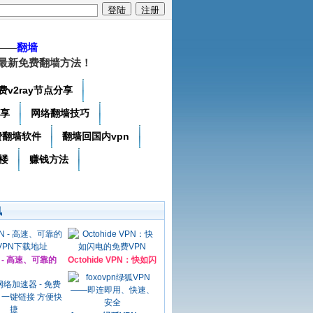
——
翻墙
最新免费翻墙方法！
费v2ray节点分享
分享
网络翻墙技巧
费翻墙软件
翻墙回国内vpn
楼
赚钱方法
讯
N - 高速、可靠的
Octohide VPN：快如闪