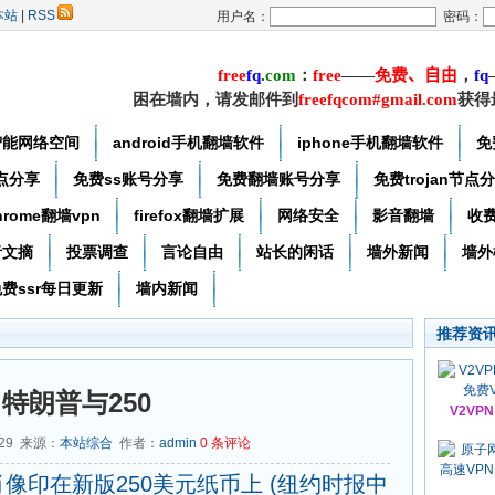
本站
|
RSS
用户名：
密码：
free
f
q
.
com
：
free
——
免费
、自由
，
f
q
困在墙内，请发邮件到
freefqcom#gmail.com
获得
智能网络空间
android手机翻墙软件
iphone手机翻墙软件
免
节点分享
免费ss账号分享
免费翻墙账号分享
免费trojan节点
hrome翻墙vpn
firefox翻墙扩展
网络安全
影音翻墙
收
者文摘
投票调查
言论自由
站长的闲话
墙外新闻
墙外
费ssr每日更新
墙内新闻
推荐资
特朗普与250
V2VP
-29 来源：
本站综合
作者：
admin
0
条评论
像印在新版250美元纸币上
(纽约时报中