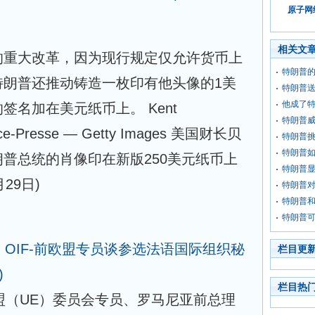
原子网络
相关文
的重大改革，因为现行规定仅允许货币上
特朗普
特朗普还推动铸造一枚印有他头像的1美
特朗普送
他成了
签名加在美元纸币上。 Kent
特朗普
ance-Presse — Getty Images 美国财长贝
特朗普
特朗普
普总统的肖像印在新版250美元纸币上
特朗普
月29日)
特朗普
特朗普
特朗普
集 : OIF-前欧盟专员谈参选法语国际组织秘
栏目更
)
栏目热
 前欧盟（UE）委员会专员、罗马尼亚前总理