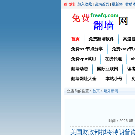
移动端
|
加入收藏
|
设为首页
|
最新ss
|
赞助
首页
免费翻墙软件
高速
免费ssr节点分享
免费xray
免费vpn试用
在线代理
c
翻墙动态
国际互联网
读
翻墙网址大全
本站小号
免
您当前的位置：
首页
>
墙外新闻
时间：2026-05
美国财政部拟将特朗普肖