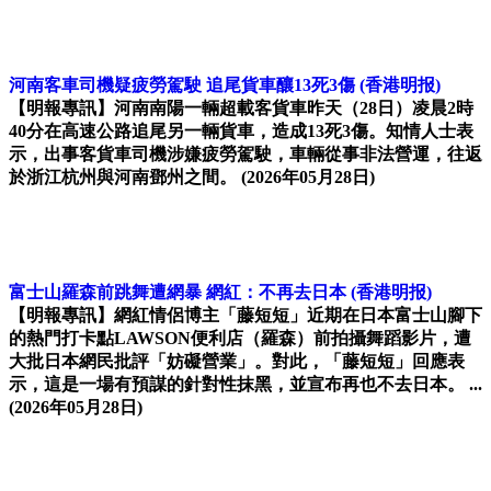
河南客車司機疑疲勞駕駛 追尾貨車釀13死3傷
(香港明报)
【明報專訊】河南南陽一輛超載客貨車昨天（28日）凌晨2時
40分在高速公路追尾另一輛貨車，造成13死3傷。知情人士表
示，出事客貨車司機涉嫌疲勞駕駛，車輛從事非法營運，往返
於浙江杭州與河南鄧州之間。
(2026年05月28日)
富士山羅森前跳舞遭網暴 網紅：不再去日本
(香港明报)
【明報專訊】網紅情侶博主「藤短短」近期在日本富士山腳下
的熱門打卡點LAWSON便利店（羅森）前拍攝舞蹈影片，遭
大批日本網民批評「妨礙營業」。對此，「藤短短」回應表
示，這是一場有預謀的針對性抹黑，並宣布再也不去日本。 ...
(2026年05月28日)