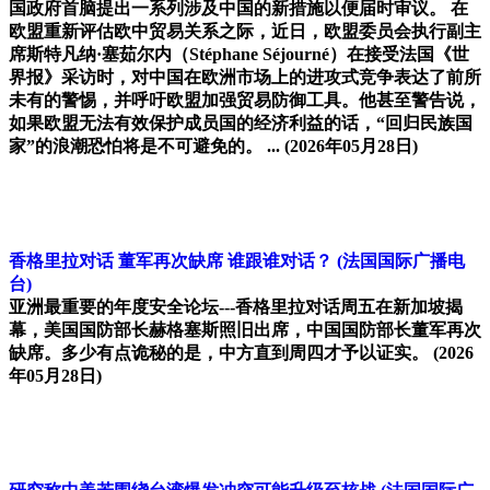
国政府首脑提出一系列涉及中国的新措施以便届时审议。 在
欧盟重新评估欧中贸易关系之际，近日，欧盟委员会执行副主
席斯特凡纳·塞茹尔内（Stéphane Séjourné）在接受法国《世
界报》采访时，对中国在欧洲市场上的进攻式竞争表达了前所
未有的警惕，并呼吁欧盟加强贸易防御工具。他甚至警告说，
如果欧盟无法有效保护成员国的经济利益的话，“回归民族国
家”的浪潮恐怕将是不可避免的。 ...
(2026年05月28日)
香格里拉对话 董军再次缺席 谁跟谁对话？
(法国国际广播电
台)
亚洲最重要的年度安全论坛---香格里拉对话周五在新加坡揭
幕，美国国防部长赫格塞斯照旧出席，中国国防部长董军再次
缺席。多少有点诡秘的是，中方直到周四才予以证实。
(2026
年05月28日)