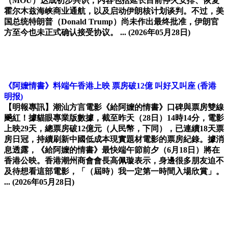
（MOU）达成初步共识，内容包括延长目前停火安排、恢复
霍尔木兹海峡商业通航，以及启动伊朗核计划谈判。不过，美
国总统特朗普（Donald Trump）尚未作出最终批准，伊朗官
方至今也未正式确认接受协议。 ...
(2026年05月28日)
《阿嬤情書》料端午香港上映 票房破12億 叫好又叫座
(香港
明报)
【明報專訊】潮汕方言電影《給阿嬤的情書》口碑與票房雙線
飈紅！據貓眼專業版數據，截至昨天（28日）14時14分，電影
上映29天，總票房破12億元（人民幣，下同），已連續18天票
房日冠，持續刷新中國低成本現實題材電影的票房紀錄。據消
息透露，《給阿嬤的情書》最快端午節前夕（6月18日）將在
香港公映。香港潮州商會會長高佩璇表示，身邊很多朋友迫不
及待想看這部電影，「（屆時）我一定第一時間入場欣賞」。
...
(2026年05月28日)