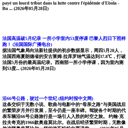
payé un lourd tribut dans la lutte contre l'épidémie d'Ebola -
Bu ...
(2026年05月28日)
法国高温破5月纪录 一所小学室内53度停课 巴黎人烈日下照样
跑！
(法国国际广播电台)
据法国气象局向法新社提供的初步数据显示，周四5月28人，
法国西南夏朗德省的安古莱姆-拉库罗纳气温达到37.8℃，打破
法国5月份的最高温纪录。西南部一所小学停课，因为室内测
到53度...
(2026年05月28日)
沿66号公路，驶过一个世纪
(纽约时报中文网)
这条交织于无数小说、歌曲与电影中的“母亲之路”与美国战后
的繁荣岁月并行发展，至今仍是一座丰碑。驾驶各个时期的代
表车辆沿66号公路旅行是一场引人入胜的时空之旅。 约翰·克
拉夫奇克的1966款奥兹莫比尔。在战后经济繁荣时期，无数像