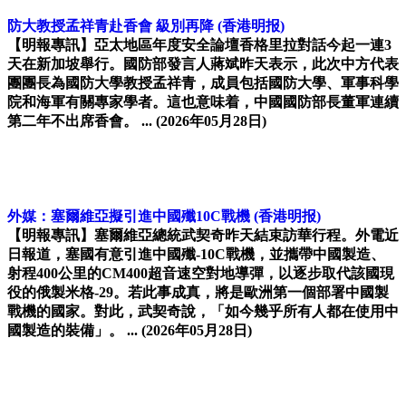
防大教授孟祥青赴香會 級別再降
(香港明报)
【明報專訊】亞太地區年度安全論壇香格里拉對話今起一連3
天在新加坡舉行。國防部發言人蔣斌昨天表示，此次中方代表
團團長為國防大學教授孟祥青，成員包括國防大學、軍事科學
院和海軍有關專家學者。這也意味着，中國國防部長董軍連續
第二年不出席香會。 ...
(2026年05月28日)
外媒：塞爾維亞擬引進中國殲10C戰機
(香港明报)
【明報專訊】塞爾維亞總統武契奇昨天結束訪華行程。外電近
日報道，塞國有意引進中國殲-10C戰機，並攜帶中國製造、
射程400公里的CM400超音速空對地導彈，以逐步取代該國現
役的俄製米格-29。若此事成真，將是歐洲第一個部署中國製
戰機的國家。對此，武契奇說，「如今幾乎所有人都在使用中
國製造的裝備」。 ...
(2026年05月28日)