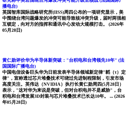
研究称中美若围绕台湾爆发冲突可能升级至核战
(法国国际广
播电台)
英国智库国际战略研究所(IISS)周四公布的一项研究显示，美
中围绕台湾问题爆发的冲突可能导致核冲突升级，届时两强相
互锁定，向对方的指挥和通讯中心发动大规模打击。
(2026年
05月28日)
黄仁勋评价华为半导体新突破："台积电和台湾领先10年"
(法
国国际广播电台)
中国电信设备巨头华为日前发表半导体领域新定律"韜（τ）定
律"，宣称透过芯片堆叠技术可绕过先进制程限制，引发市场
高度关注。英伟达（NVIDIA）执行长黄仁勋周四(5月28日）
表示，"这对华为来说是突破，但对台积电并不是威胁"，台
积电和台湾发展3D封装与芯片堆叠技术已长达10年。 ...
(2026
年05月28日)