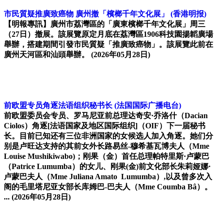
市民質疑推廣致癌物 廣州撤「檳榔千年文化展」
(香港明报)
【明報專訊】廣州市荔灣區的「廣東檳榔千年文化展」周三
（27日）撤展。該展覽原定月底在荔灣區1906科技園揚韜廣場
舉辦，搭建期間引發市民質疑「推廣致癌物」。該展覽此前在
廣州天河區和汕頭舉辦。
(2026年05月28日)
前欧盟专员角逐法语组织秘书长
(法国国际广播电台)
前欧盟委员会专员、罗马尼亚前总理达奇安·乔洛什（Dacian
Ciolos）角逐[法语国家及地区国际组织]（OIF）下一届秘书
长。目前已知还有三位非洲国家的女候选人加入角逐。她们分
别是卢旺达支持的其前女外长路易丝-穆希基瓦博夫人（Mme
Louise Mushikiwabo)；刚果（金）首任总理帕特里斯·卢蒙巴
（Patrice Lumumba）的女儿、刚果(金)前文化部长朱莉娅娜·
卢蒙巴夫人（Mme Juliana Amato Lumumba）,以及曾多次入
阁的毛里塔尼亚女部长库姆巴-巴夫人（Mme Coumba Bâ）。
...
(2026年05月28日)