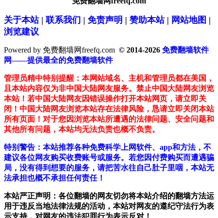
免费翻墙网freefq.com
关于本站
|
联系我们
|
免责声明
|
赞助本站
|
网站地图
|
浏览建议
Powered by 免费翻墙网freefq.com
© 2014-2026
免费翻墙软件
网——提供最全的免费翻墙软件
管理员精中特别提醒：本网站域名、主机和管理员都在美国，
且本站内容仅为非中国大陆网友服务。禁止中国大陆网友浏览
本站！若中国大陆网友因错误操作打开本站网页，请立即关
闭！中国大陆网友浏览本站存在法律风险，恳请立即关闭本站
所有页面！对于您因浏览本站所遭遇的法律问题、安全问题和
其他所有问题，本站均无法负责也概不负责。
特别警告：本站推荐各种免费科学上网软件、app和方法，不
建议各位网友购买收费账号或服务。若您因付费购买而遭遇骗
局，没有得到想要的服务，请把苦水往自己肚子里咽，本站无
法承担也概不承担任何责任！
本站严正声明：各位翻墙的网友切勿将本站介绍的翻墙方法运
用于违反当地法律法规的活动，本站对网友的遵纪守法行为表
示支持，对网友的违法犯罪行为表示反对！