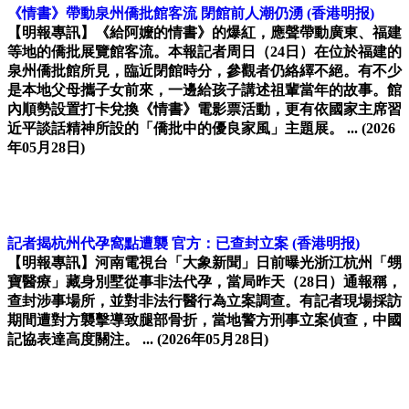
《情書》帶動泉州僑批館客流 閉館前人潮仍湧
(香港明报)
【明報專訊】《給阿嬤的情書》的爆紅，應聲帶動廣東、福建
等地的僑批展覽館客流。本報記者周日（24日）在位於福建的
泉州僑批館所見，臨近閉館時分，參觀者仍絡繹不絕。有不少
是本地父母攜子女前來，一邊給孩子講述祖輩當年的故事。館
內順勢設置打卡兌換《情書》電影票活動，更有依國家主席習
近平談話精神所設的「僑批中的優良家風」主題展。 ...
(2026
年05月28日)
記者揭杭州代孕窩點遭襲 官方：已查封立案
(香港明报)
【明報專訊】河南電視台「大象新聞」日前曝光浙江杭州「甥
寶醫療」藏身別墅從事非法代孕，當局昨天（28日）通報稱，
查封涉事場所，並對非法行醫行為立案調查。有記者現場採訪
期間遭對方襲擊導致腿部骨折，當地警方刑事立案偵查，中國
記協表達高度關注。 ...
(2026年05月28日)