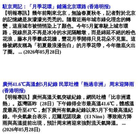
駐京周記：「月季花環」鋪滿北京環路
(香港明报)
【明報專訊】幾年前剛來北京，無論春夏秋冬，記者對於北京
的記憶總是灰濛濛光禿禿的。隨着近兩年城市綠化理念的轉
變，這座城市被悄悄染上了顏色。今年5月駕車駛上城市環
路，視線所及不再是冰冷的水泥隔離墩，而是綿延不絕的粉色
花浪，藤本月季攀成花牆，豐花月季開得只見花朵不見葉。這
條被網友稱為「初夏最浪漫告白」的月季花帶，今年徹底火出
了圈。 ...
(2026年05月28日)
廣州41.6℃高溫創5月紀錄 民眾吐槽「熱過非洲」 周末迎降雨
(香港明报)
【明報專訊】廣州高溫天氣突破紀錄，網民吐槽「比非洲還
熱」。荔灣區昨（28日）下午錄得全市最高溫41.6℃，體感溫
度最高升至47℃，創下廣州有氣象紀錄以來5月下旬最高溫紀
錄。中央氣象台表示，厄爾尼諾現象（El Nino）導致南方降
雨與高溫提前出現，預計周末將迎來強對流天氣降溫。 ...
(2026年05月28日)