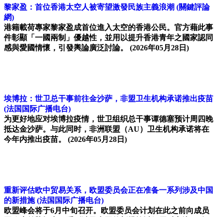
黎家盈：首位香港太空人被寄望激發民族主義浪潮
(關鍵評論
網)
港籍載荷專家黎家盈成首位進入太空的香港公民。官方藉此事
件彰顯「一國兩制」優越性，並用以提升香港青年之國家認同
感與愛國情懷，引發輿論廣泛討論。
(2026年05月28日)
埃博拉：世卫总干事前往金沙萨，非盟卫生机构承诺推出疫苗
(法国国际广播电台)
为更好地应对埃博拉疫情，世卫组织总干事谭德塞预计周四晚
抵达金沙萨。与此同时，非洲联盟（AU）卫生机构承诺将在
今年内推出疫苗。
(2026年05月28日)
重新评估欧中贸易关系，欧盟委员会正在准备一系列涉及中国
的新措施
(法国国际广播电台)
欧盟峰会将于6月中旬召开。欧盟委员会计划在此之前向成员