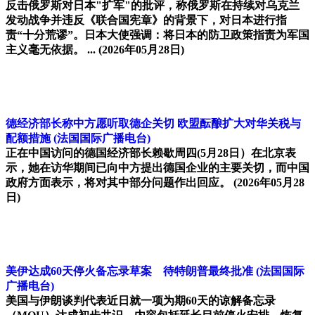
反击俄罗斯对日本"扩军"的批评，称俄罗斯在持续对乌克兰
发动战争并违反《联合国宪章》的背景下，对日本进行指
责“十分荒谬”。日本大使强调：将日本的防卫政策指责为军国
主义毫无依据。 ...
(2026年05月28日)
德经济部长称中方愿听取德企关切 欧盟酝酿扩大对华关税与
配额措施
(法国国际广播电台)
正在中国访问的德国经济部长赖歇周四(5月28日）在北京表
示，她在访华期间已向中方提出德国企业的主要关切，而中国
政府方面表示，将对其中部分问题作出回应。
(2026年05月28
日)
美伊达成60天停火备忘录草案 待特朗普最终批准
(法国国际
广播电台)
美国与伊朗谈判代表近日就一项为期60天的谅解备忘录